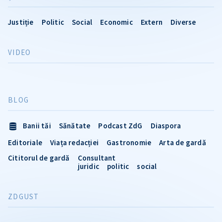
Justiție
Politic
Social
Economic
Extern
Diverse
VIDEO
BLOG
Banii tăi
Sănătate
Podcast ZdG
Diaspora
Editoriale
Viața redacției
Gastronomie
Arta de gardă
Cititorul de gardă
Consultant
juridic
politic
social
ZDGUST