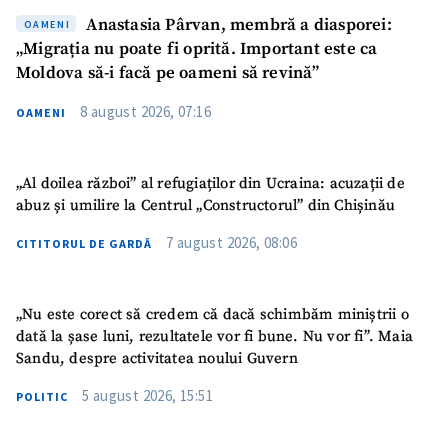
Anastasia Pârvan, membră a diasporei:
OAMENI
„Migrația nu poate fi oprită. Important este ca
Moldova să-i facă pe oameni să revină”
8 august 2026, 07:16
OAMENI
„Al doilea război” al refugiaților din Ucraina: acuzații de
abuz și umilire la Centrul „Constructorul” din Chișinău
7 august 2026, 08:06
CITITORUL DE GARDĂ
„Nu este corect să credem că dacă schimbăm miniștrii o
dată la șase luni, rezultatele vor fi bune. Nu vor fi”. Maia
SUSȚINE
Sandu, despre activitatea noului Guvern
5 august 2026, 15:51
POLITIC