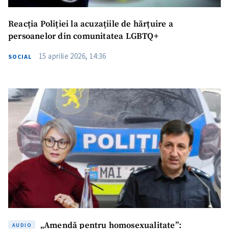
Reacția Poliției la acuzațiile de hărțuire a
persoanelor din comunitatea LGBTQ+
15 aprilie 2026, 14:36
SOCIAL
„Amendă pentru homosexualitate”:
AUDIO