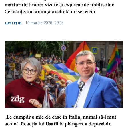
mărturiile tinerei vizate și explicațiile polițiștilor.
Cernăuțeanu anunță anchetă de serviciu
19 martie 2026, 20:35
JUSTIȚIE
„Le cumpăr o mie de case în Italia, numai să-i mut
acolo”. Reacția lui Usatîi la plângerea depusă de