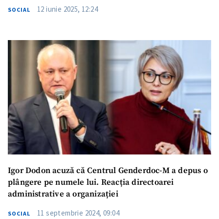
12 iunie 2025, 12:24
SOCIAL
Trimite o informație
Despre ZdG
in English
на русском
Igor Dodon acuză că Centrul Genderdoc-M a depus o
plângere pe numele lui. Reacția directoarei
administrative a organizației
11 septembrie 2024, 09:04
SOCIAL