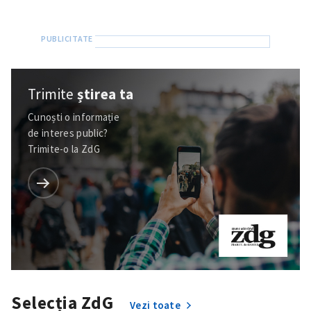
Trimite
știrea ta
Cunoști o informație
de interes public?
Trimite-o la ZdG
Selecția ZdG
Vezi toate