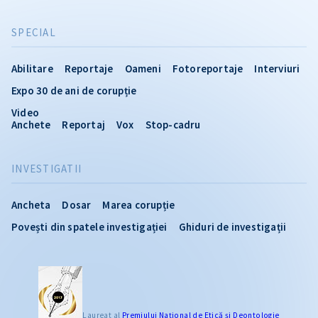
SPECIAL
Abilitare
Reportaje
Oameni
Fotoreportaje
Interviuri
Expo 30 de ani de corupție
Video
Anchete
Reportaj
Vox
Stop-cadru
INVESTIGATII
Ancheta
Dosar
Marea corupție
Povești din spatele investigației
Ghiduri de investigații
Laureat al
Premiului Naţional de Etică și Deontologie