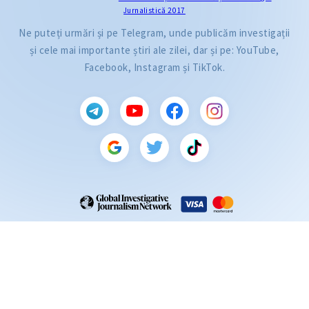
Jurnalistică 2017
Ne puteți urmări și pe Telegram, unde publicăm investigații
și cele mai importante știri ale zilei, dar și pe: YouTube,
Facebook, Instagram și TikTok.
CITEȘTE
Citește articolul
ZdG este membru al rețelei globale a jurnaliștilor de investigație (GIJN).
2004—2026 © Ziarul de Gardă.
Toate drepturile rezervate.
Dezvoltat de
SENSMEDIA