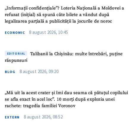
„Informații confidențiale”? Loteria Națională a Moldovei a
refuzat (inițial) să spună câte bilete a vândut după
legalizarea parțială a publicității la jocurile de noroc
8 august 2026, 10:45
ECONOMIC
ȘTIREA MEA
Titlu știre
+ Adaugă titlu
Talibanii la Chișinău: multe întrebări, puține
EDITORIAL
răspunsuri
Fotografie
+ Încarcă imagine
8 august 2026, 09:20
BLOG
Link media
+ Link media
„Mă uit la acest crater și îmi dau seama că pătuțul copilului
se afla exact în acel loc”. 10 morți după explozia unei
rachete: tragedia familiei Voronov
Mesajul știrei
+ Mesajul știrei
8 august 2026, 08:52
EXTERN
CONTACT SURSĂ