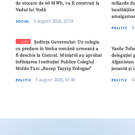
de stocare de 60 MWh, va fi construit la
miliarde de
Vadul lui Vodă
localitățil
amalgamar
5 august 2026, 10:58
SOCIAL
4
POLITIC
Ședința Guvernului: Un colegiu
LIVE
cu predare în limba română urmează a
Vasile Tofa
fi deschis la Comrat. Miniștrii au aprobat
delegației 
înființarea Instituției Publice Colegiul
Afganistan 
Moldo-Turc „Recep Tayyip Erdogan”
jenantă și 
5 august 2026, 07:46
4
POLITIC
POLITIC