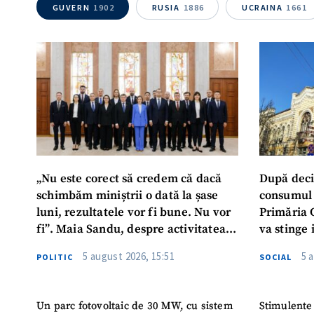
GUVERN
1902
RUSIA
1886
UCRAINA
1661
Mesajul știrei
„Nu este corect să credem că dacă
După deci
schimbăm miniștrii o dată la șase
consumul 
luni, rezultatele vor fi bune. Nu vor
Primăria 
fi”. Maia Sandu, despre activitatea
va stinge 
noului Guvern
destinat s
5 august 2026, 15:51
5 
POLITIC
SOCIAL
Un parc fotovoltaic de 30 MW, cu sistem
Stimulente 