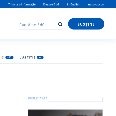
Trimite o informație
Despre ZdG
in English
на русском
SUSȚINE
Caută
Caută
IC
JUSTIȚIE
+10
+4