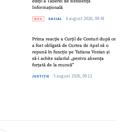
ediții a Taberei de Reziliență
Informațională
6 august 2026, 09:43
NOU
SOCIAL
Prima reacție a Curții de Conturi după ce
a fost obligată de Curtea de Apel să o
repună în funcție pe Tatiana Vozian și
să-i achite salariul „pentru absența
forțată de la muncă”
5 august 2026, 09:12
JUSTIȚIE
meu
meu