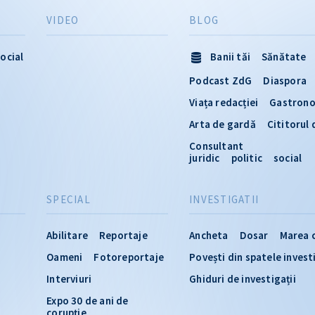
VIDEO
BLOG
ocial
Banii tăi
Sănătate
Podcast ZdG
Diaspora
Viața redacției
Gastron
Arta de gardă
Cititorul
Consultant
juridic
politic
social
SPECIAL
INVESTIGATII
Abilitare
Reportaje
Ancheta
Dosar
Marea 
Oameni
Fotoreportaje
Povești din spatele invest
Interviuri
Ghiduri de investigații
Expo 30 de ani de
corupție