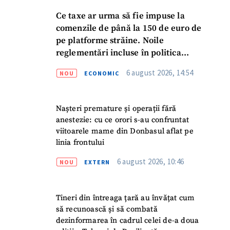
Ce taxe ar urma să fie impuse la
comenzile de până la 150 de euro de
pe platforme străine. Noile
reglementări incluse în politica
fiscală publicată pentru consultări
6 august 2026, 14:54
NOU
ECONOMIC
Nașteri premature și operații fără
anestezie: cu ce orori s-au confruntat
viitoarele mame din Donbasul aflat pe
linia frontului
6 august 2026, 10:46
NOU
EXTERN
Tineri din întreaga țară au învățat cum
să recunoască și să combată
dezinformarea în cadrul celei de-a doua