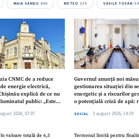
Telefon
+ Telefon pe
MAIA SANDU
840
METEO
239
VASILE TOFAN
5
Am citit și sunt de ac
+ Mesajul știrei
confidențialitate
.
TRIMITE ȘT
zia CNMC de a reduce
Guvernul anunță noi măsu
de energie electrică,
gestionarea situației din s
Chișinău explică de ce nu
energetic și a riscurilor g
iluminatul public: „Este
o potențială criză de apă: r
iguranței cetățenilor”
privind utilizarea apei pot
august 2026, 07:07
3 august 2026, 14:39
SOCIAL
în valoare totală de 6,5
Termenul limită pentru finali