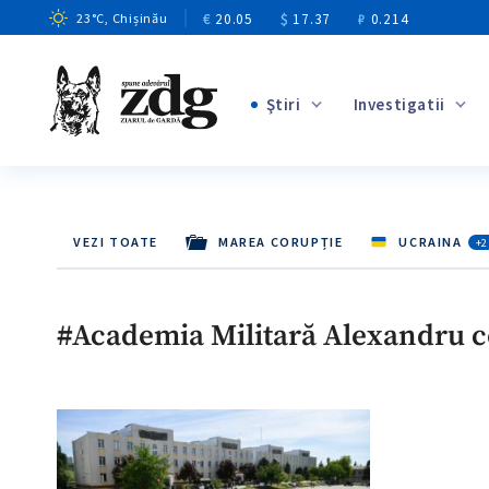
€
20.05
$
17.37
₽
0.214
23
°C
, Chișinău
Ştiri
Investigatii
+4
+1
+13
VEZI TOATE
MAREA CORUPȚIE
UCRAINA
+2
+10
+3
#Academia Militară Alexandru c