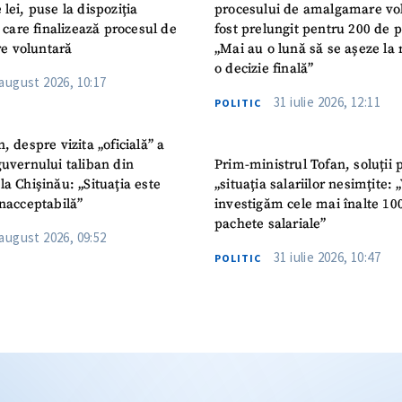
 lei, puse la dispoziția
procesului de amalgamare vo
or care finalizează procesul de
fost prelungit pentru 200 de p
e voluntară
„Mai au o lună să se așeze la 
o decizie finală”
 august 2026, 10:17
31 iulie 2026, 12:11
POLITIC
n, despre vizita „oficială” a
guvernului taliban din
Prim-ministrul Tofan, soluții 
la Chișinău: „Situația este
„situația salariilor nesimțite:
inacceptabilă”
investigăm cele mai înalte 10
pachete salariale”
 august 2026, 09:52
31 iulie 2026, 10:47
POLITIC