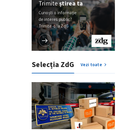
Trimite
știrea ta
Cunoști o informație
de interes public?
Trimite-o la ZdG
Selecția ZdG
Vezi toate