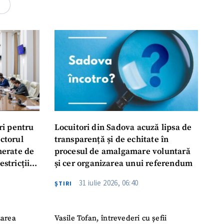
rsonal
4
ord cu
politica de
IREA
ri pentru
Locuitori din Sadova acuză lipsa de
ectorul
transparență și de echitate în
enerate de
procesul de amalgamare voluntară
estricții
și cer organizarea unui referendum
abile
31 iulie 2026, 06:40
ŞTIRI
zarea
Vasile Tofan, întrevederi cu șefii