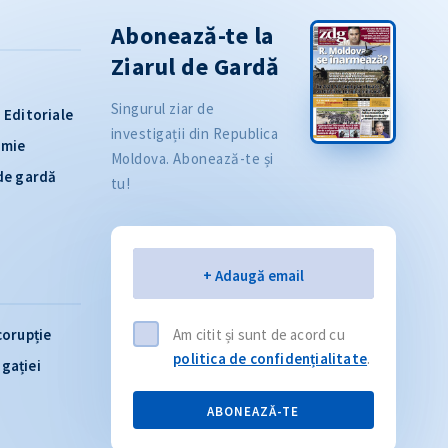
Abonează-te la
Ziarul de Gardă
Singurul ziar de
Editoriale
investigații din Republica
omie
Moldova. Abonează-te și
 de gardă
tu!
Email
+ Adaugă email
corupție
Am citit și sunt de acord cu
politica de confidențialitate
.
igației
ABONEAZĂ-TE