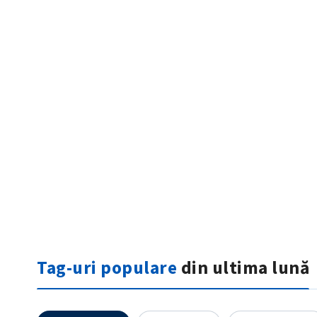
ȘTIREA MEA
Titlu știre
Fotografie
Tag-uri populare
din ultima lună
Link media