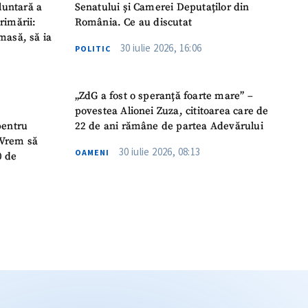
luntară a
Senatului și Camerei Deputaților din
rimării:
România. Ce au discutat
masă, să ia
30 iulie 2026, 16:06
POLITIC
„ZdG a fost o speranță foarte mare” –
povestea Alionei Zuza, cititoarea care de
pentru
22 de ani rămâne de partea Adevărului
 „Vrem să
30 iulie 2026, 08:13
OAMENI
0 de