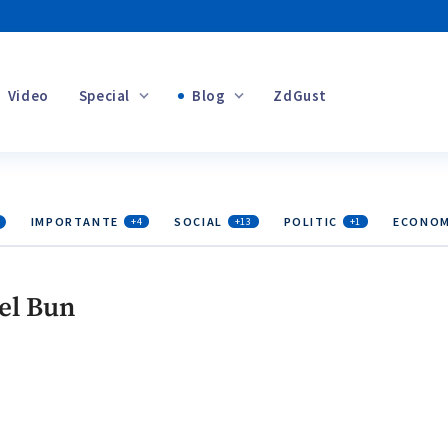
Video
Special
Blog
ZdGust
Banii tăi
IMPORTANTE
SOCIAL
POLITIC
ECONOM
+4
+13
+1
+1
el Bun