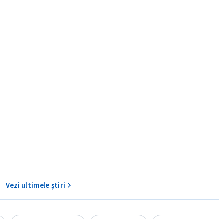
CONTACT SURSĂ
Sursă anonimă
+ Adaugă titlu
Nume
+ Numele 
+ Încarcă imagine
Vezi ultimele știri
Email
+ Emailul 
+ Link media