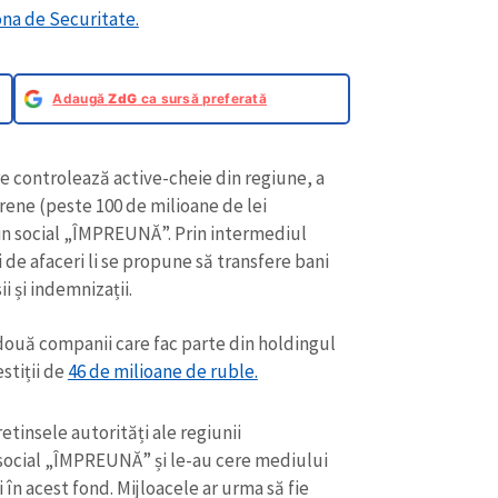
na de Securitate.
Adaugă
ZdG
ca sursă preferată
re controlează active-cheie din regiune, a
rene (peste 100 de milioane de lei
jin social „ÎMPREUNĂ”. Prin intermediul
i de afaceri li se propune să transfere bani
ii și indemnizații.
două companii care fac parte din holdingul
stiții de
46 de milioane de ruble.
tinsele autorități ale regiunii
 social „ÎMPREUNĂ” și le-au cere mediului
i în acest fond. Mijloacele ar urma să fie