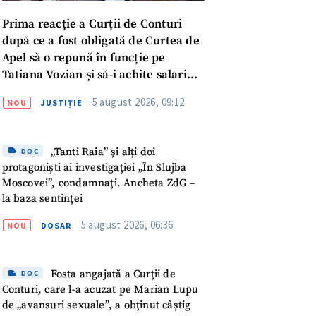
Prima reacție a Curții de Conturi
după ce a fost obligată de Curtea de
Apel să o repună în funcție pe
Tatiana Vozian și să-i achite salariul
„pentru absența forțată de la
5 august 2026, 09:12
NOU
JUSTIȚIE
muncă”
„Tanti Raia” și alți doi
DOC
protagoniști ai investigației „În Slujba
Moscovei”, condamnați. Ancheta ZdG –
la baza sentinței
5 august 2026, 06:36
NOU
DOSAR
Fosta angajată a Curții de
DOC
meu
Conturi, care l-a acuzat pe Marian Lupu
de „avansuri sexuale”, a obținut câștig