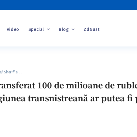
Video
Special
Blog
ZdGust
Banii tăi
/ Sheriff a…
transferat 100 de milioane de rubl
giunea transnistreană ar putea fi 