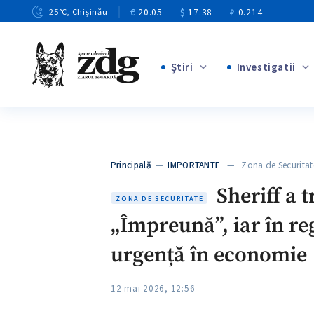
€
20.05
$
17.38
₽
0.214
25
°C
, Chișinău
Ştiri
Investigatii
+8
+4
+1
+12
+1
Principală
—
IMPORTANTE
— Zona de Securitate
+5
Sheriff a 
ZONA DE SECURITATE
„Împreună”, iar în re
urgență în economie
12 mai 2026, 12:56