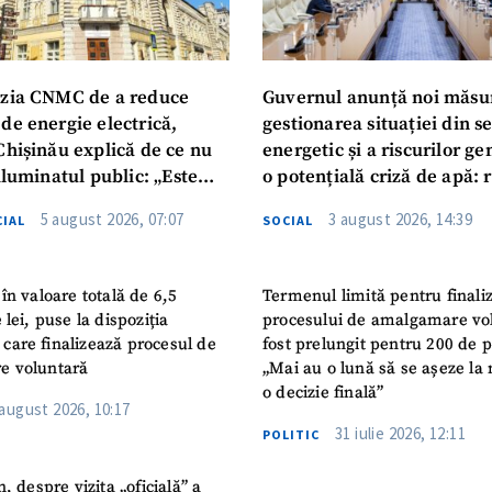
zia CNMC de a reduce
Guvernul anunță noi măsu
de energie electrică,
gestionarea situației din s
Chișinău explică de ce nu
energetic și a riscurilor g
iluminatul public: „Este
o potențială criză de apă: r
iguranței cetățenilor”
privind utilizarea apei pot
5 august 2026, 07:07
3 august 2026, 14:39
IAL
SOCIAL
în valoare totală de 6,5
Termenul limită pentru finali
 lei, puse la dispoziția
procesului de amalgamare vo
or care finalizează procesul de
fost prelungit pentru 200 de p
e voluntară
„Mai au o lună să se așeze la 
o decizie finală”
 august 2026, 10:17
31 iulie 2026, 12:11
POLITIC
n, despre vizita „oficială” a