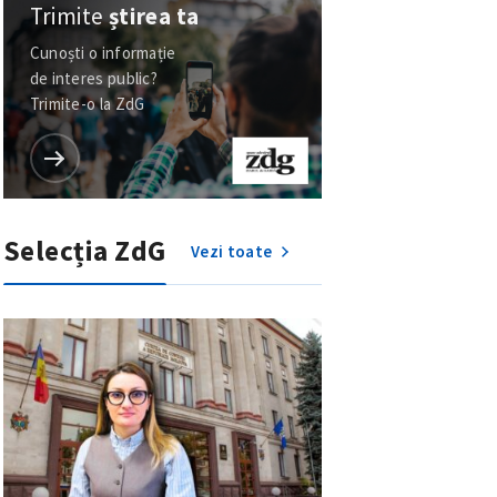
Trimite
știrea ta
Cunoști o informație
de interes public?
Trimite-o la ZdG
Selecția ZdG
Vezi toate