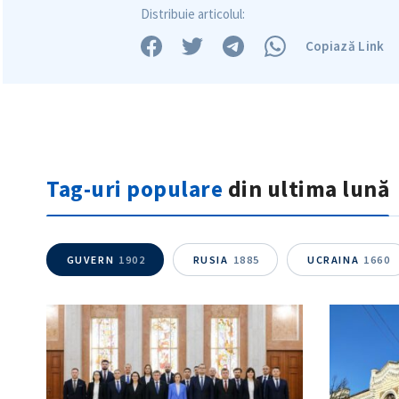
Distribuie articolul:
Copiază Link
Tag-uri populare
din ultima lună
GUVERN
1902
RUSIA
1885
UCRAINA
1660