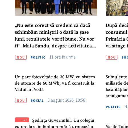
„Nu este corect să credem că dacă
După deci
schimbăm miniștrii o dată la șase
consumul 
luni, rezultatele vor fi bune. Nu vor
Primăria 
fi”. Maia Sandu, despre activitatea
va stinge 
noului Guvern
destinat s
11 ore în urmă
NOU
POLITIC
NOU
SOC
Un parc fotovoltaic de 30 MW, cu sistem
Stimulente 
de stocare de 60 MWh, va fi construit la
miliarde de
Vadul lui Vodă
localitățil
amalgamar
5 august 2026, 10:58
NOU
SOCIAL
4
POLITIC
Ședința Guvernului: Un colegiu
LIVE
cu predare în limba română urmează a
Vasile Tofa