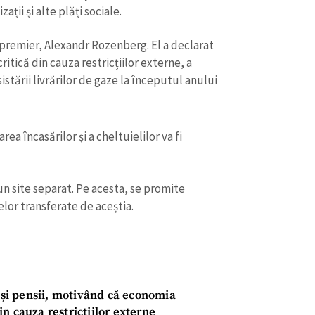
ații și alte plăți sociale.
 premier, Alexandr Rozenberg. El a declarat
ritică din cauza restricțiilor externe, a
istării livrărilor de gaze la începutul anului
a încasărilor și a cheltuielilor va fi
n site separat. Pe acesta, se promite
lor transferate de aceștia.
CONTACT SURSĂ
Sursă anonimă
+ Adaugă titlu
Nume
+ Numele 
+ Încarcă imagine
i și pensii, motivând că economia
din cauza restricțiilor externe