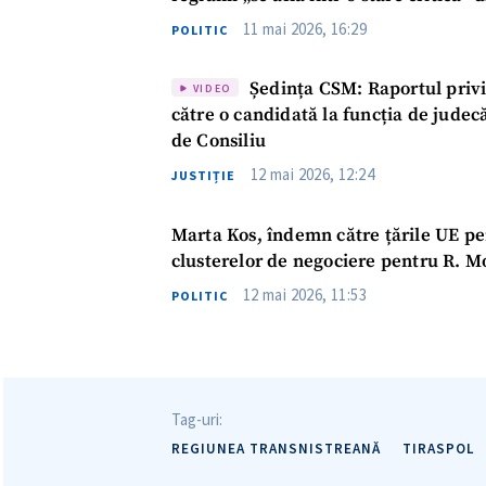
Link media
11 mai 2026, 16:29
POLITIC
Ședința CSM: Raportul priv
VIDEO
către o candidată la funcția de judec
Mesajul știrei
de Consiliu
12 mai 2026, 12:24
JUSTIȚIE
Marta Kos, îndemn către țările UE pe
clusterelor de negociere pentru R. M
12 mai 2026, 11:53
POLITIC
Tag-uri:
REGIUNEA TRANSNISTREANĂ
TIRASPOL