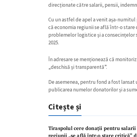
direcționate către salarii, pensii, indemniz
Cu un astfel de apel a venit așa-numitul
că economia regiunii se află într-o stare c
problemelor logistice și a consecințelor s
2025.
În adresare se menționează că monitorizare
„deschisă și transparentă”.
De asemenea, pentru fond a fost lansat u
publicarea numelor donatorilor și a sume
ȘTIREA MEA
Citește și
Titlu știre
Fotografie
Tiraspolul cere donații pentru salari
regiunii „se află într-o stare critică” 