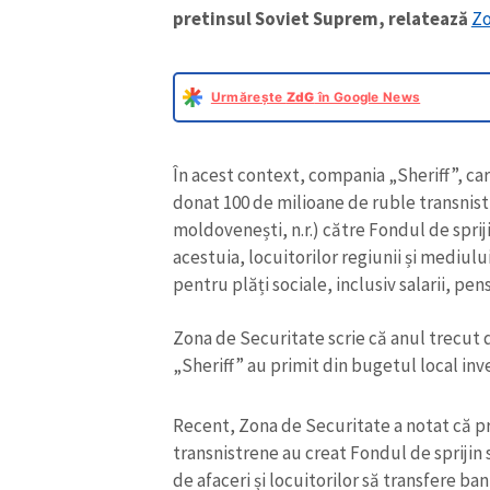
pretinsul Soviet Suprem, relatează
Zo
Urmărește
ZdG
în Google News
În acest context, compania „Sheriff”, ca
donat 100 de milioane de ruble transnist
moldovenești, n.r.) către Fondul de spri
acestuia, locuitorilor regiunii și mediulu
pentru plăți sociale, inclusiv salarii, pens
Zona de Securitate scrie că anul trecut 
„Sheriff” au primit din bugetul local inve
Recent, Zona de Securitate a notat că pre
transnistrene au creat Fondul de sprijin
de afaceri și locuitorilor să transfere ban