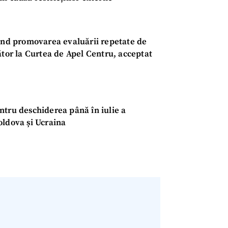
Email
+ Emailul 
+ Link media
Telefon
+ Telefon pe
ind promovarea evaluării repetate de
ător la Curtea de Apel Centru, acceptat
Am citit și sunt de ac
+ Mesajul știrei
confidențialitate
.
TRIMITE ȘT
ntru deschiderea până în iulie a
oldova și Ucraina