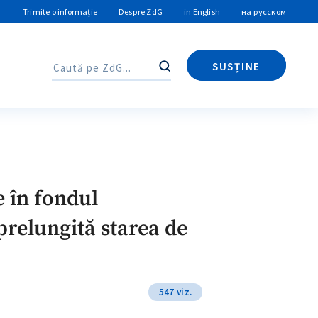
Trimite o informație
Despre ZdG
in English
на русском
SUSȚINE
Caută
Caută
e în fondul
prelungită starea de
547 viz.