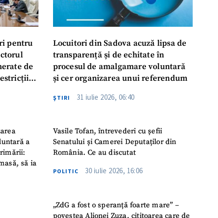
ri pentru
Locuitori din Sadova acuză lipsa de
ectorul
transparență și de echitate în
enerate de
procesul de amalgamare voluntară
estricții
și cer organizarea unui referendum
abile
31 iulie 2026, 06:40
ŞTIRI
zarea
Vasile Tofan, întrevederi cu șefii
luntară a
Senatului și Camerei Deputaților din
rimării:
România. Ce au discutat
masă, să ia
30 iulie 2026, 16:06
POLITIC
„ZdG a fost o speranță foarte mare” –
povestea Alionei Zuza, cititoarea care de