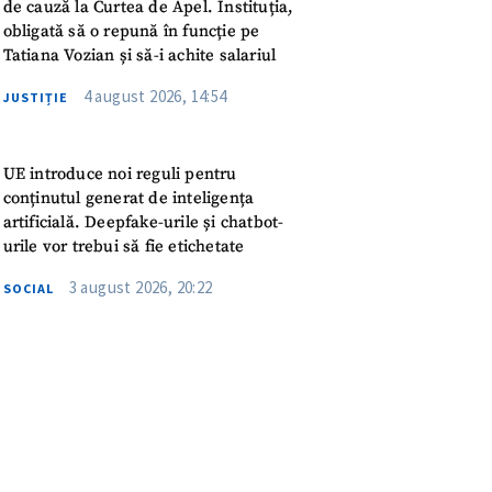
meu
de cauză la Curtea de Apel. Instituția,
obligată să o repună în funcție pe
Tatiana Vozian și să-i achite salariul
rsonal
4 august 2026, 14:54
JUSTIȚIE
ord cu
politica de
UE introduce noi reguli pentru
IREA
conținutul generat de inteligența
artificială. Deepfake-urile și chatbot-
urile vor trebui să fie etichetate
3 august 2026, 20:22
SOCIAL