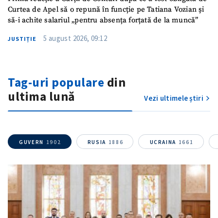
Curtea de Apel să o repună în funcție pe Tatiana Vozian și
Mesajul știrei
+ Mesajul știrei
să-i achite salariul „pentru absența forțată de la muncă”
5 august 2026, 09:12
JUSTIȚIE
CONTACT SURSĂ
Sursă anonimă
Tag-uri populare
din
Nume
+ Numele meu
ultima lună
Vezi ultimele știri
Email
+ Emailul meu
Telefon
+ Telefon personal
GUVERN
1902
RUSIA
1886
UCRAINA
1661
Am citit și sunt de
acord cu
politica de
confidențialitate
.
TRIMITE ȘTIREA