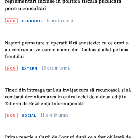
reglementări incluse în politica fiscală publicată
pentru consultări
6 ore în urmă
NOU
ECONOMIC
Nașteri premature și operații fără anestezie: cu ce orori s-
au confruntat viitoarele mame din Donbasul aflat pe linia
frontului
10 ore în urmă
NOU
EXTERN
ȘTIREA MEA
Titlu știre
+ Adaugă titlu
Tineri din întreaga țară au învățat cum să recunoască și să
combată dezinformarea în cadrul celei de-a doua ediții a
Fotografie
+ Încarcă imagine
Taberei de Reziliență Informațională
11 ore în urmă
NOU
SOCIAL
Link media
+ Link media
Prima reacție a Curții de Conturi după ce a fost obligată de