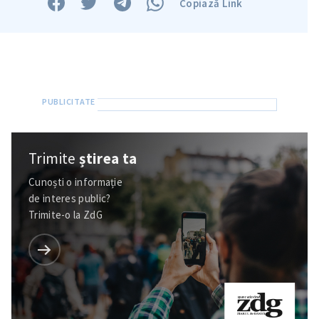
Copiază Link
Trimite
știrea ta
Cunoști o informație
de interes public?
Trimite-o la ZdG