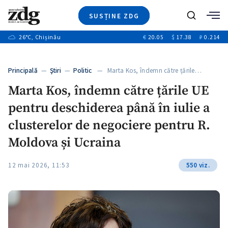
SUSȚINE ZDG
+4
Caută
+1
26
°C
, Chișinău
€
20.05
$
17.38
₽
0.214
Ştiri
+13
+10
Investigatii
Banii tăi
+3
Principală
—
Ştiri
—
Politic
— Marta Kos, îndemn către țările…
Video
Marta Kos, îndemn către țările UE
Special
pentru deschiderea până în iulie a
Blog
+1
ZdGust
clusterelor de negociere pentru R.
Moldova și Ucraina
12 mai 2026, 11:53
550 viz.