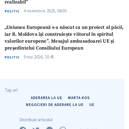
realizabil”
4 noiembrie 2025, 08:05
POLITIC
„Uniunea Europeană s-a născut ca un proiect al păcii,
iar R. Moldova își construiește viitorul în spiritul
Trimite o informație
Despre ZdG
valorilor europene”. Mesajul ambasadoarei UE și
in English
на русском
președintelui Consiliului European
9 mai 2026, 10:45
POLITIC
Tag-uri:
ADERAREA LA UE
MARTA KOS
NEGOCIERI DE ADERARE LA UE
UE
Distribuie articolul: