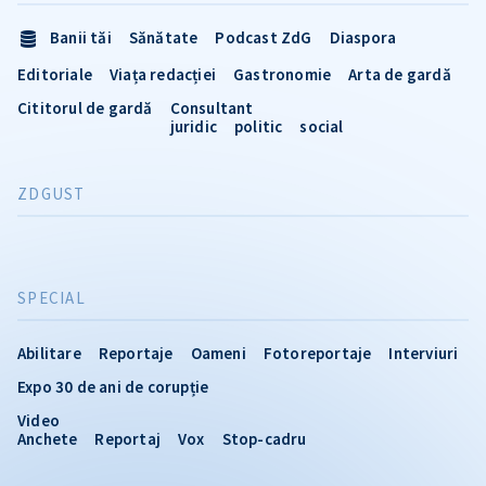
Banii tăi
Sănătate
Podcast ZdG
Diaspora
Editoriale
Viața redacției
Gastronomie
Arta de gardă
Cititorul de gardă
Consultant
juridic
politic
social
ZDGUST
SPECIAL
Abilitare
Reportaje
Oameni
Fotoreportaje
Interviuri
Expo 30 de ani de corupție
Video
Anchete
Reportaj
Vox
Stop-cadru