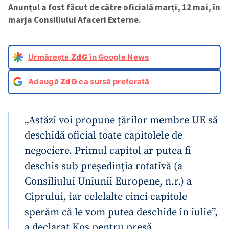
Anunțul a fost făcut de către oficială marți, 12 mai, în
marja Consiliului Afaceri Externe.
Urmărește
ZdG
în Google News
Adaugă
ZdG
ca sursă preferată
„Astăzi voi propune țărilor membre UE să
deschidă oficial toate capitolele de
negociere. Primul capitol ar putea fi
deschis sub președinția rotativă (a
Consiliului Uniunii Europene, n.r.) a
Ciprului, iar celelalte cinci capitole
sperăm că le vom putea deschide în iulie”,
a declarat Kos pentru presă.