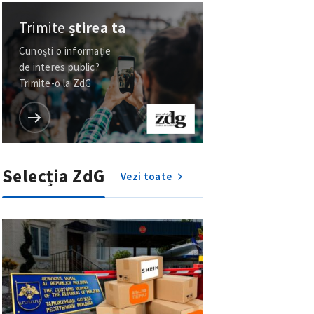
Trimite
știrea ta
Cunoști o informație
de interes public?
Trimite-o la ZdG
Selecția ZdG
Vezi toate