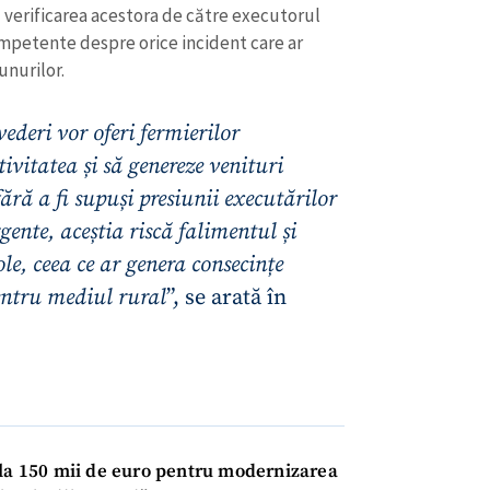
Email
+ Emailul 
ă verificarea acestora de către executorul
+ Link media
mpetente despre orice incident care ar
Telefon
+ Telefon pe
unurilor.
Am citit și sunt de ac
vederi vor oferi fermierilor
+ Mesajul știrei
confidențialitate
.
tivitatea și să genereze venituri
TRIMITE ȘT
fără a fi supuși presiunii executărilor
gente, aceștia riscă falimentul și
ole, ceea ce ar genera consecințe
entru mediul rural
”, se arată în
 la 150 mii de euro pentru modernizarea