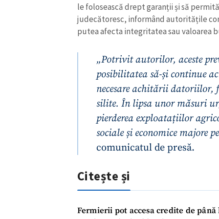
le folosească drept garanții și să permit
Link media
judecătoresc, informând autoritățile co
putea afecta integritatea sau valoarea b
„Potrivit autorilor, aceste pre
Mesajul știrei
posibilitatea să-și continue ac
necesare achitării datoriilor, 
silite. În lipsa unor măsuri ur
pierderea exploatațiilor agric
sociale și economice majore p
comunicatul de presă.
Citește și
Fermierii pot accesa credite de până