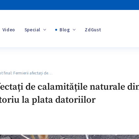
Video
Special
Blog
ZdGust
Banii tăi
final: Fermierii afectați de…
+1
fectați de calamitățile naturale d
oriu la plata datoriilor