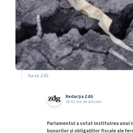
Sursa: ZdG
Redacția ZdG
38.62 mii de articole
Parlamentul a votat instituirea unui m
bunurilor și obligațiilor fiscale ale fe