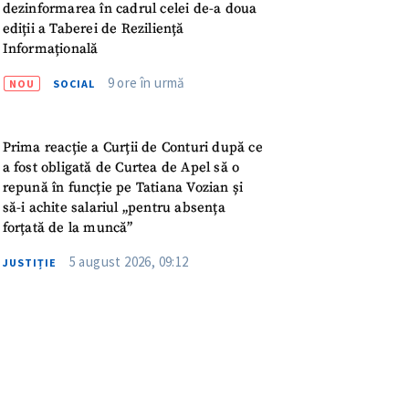
meu
dezinformarea în cadrul celei de-a doua
ediții a Taberei de Reziliență
Informațională
rsonal
9 ore în urmă
NOU
SOCIAL
ord cu
politica de
Prima reacție a Curții de Conturi după ce
IREA
a fost obligată de Curtea de Apel să o
repună în funcție pe Tatiana Vozian și
să-i achite salariul „pentru absența
forțată de la muncă”
5 august 2026, 09:12
JUSTIȚIE