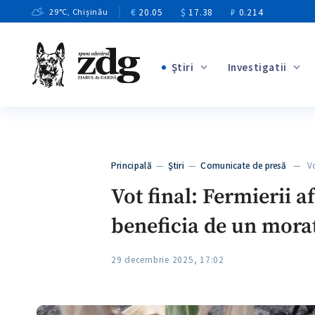
€
20.05
$
17.38
₽
0.214
29
°C
, Chișinău
Ştiri
Investigatii
+4
+1
+11
+8
Principală
—
Ştiri
—
Comunicate de presă
— Vot 
+4
Vot final: Fermierii a
beneficia de un morat
29 decembrie 2025, 17:02