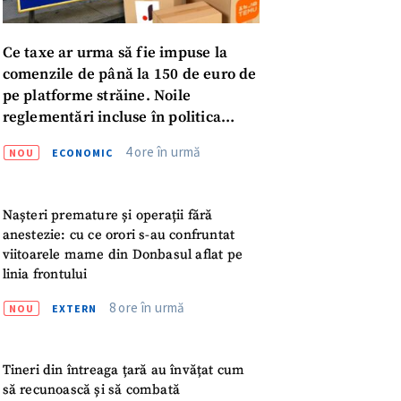
Ce taxe ar urma să fie impuse la
comenzile de până la 150 de euro de
pe platforme străine. Noile
reglementări incluse în politica
fiscală publicată pentru consultări
4 ore în urmă
NOU
ECONOMIC
Nașteri premature și operații fără
anestezie: cu ce orori s-au confruntat
viitoarele mame din Donbasul aflat pe
linia frontului
8 ore în urmă
NOU
EXTERN
meu
Tineri din întreaga țară au învățat cum
să recunoască și să combată