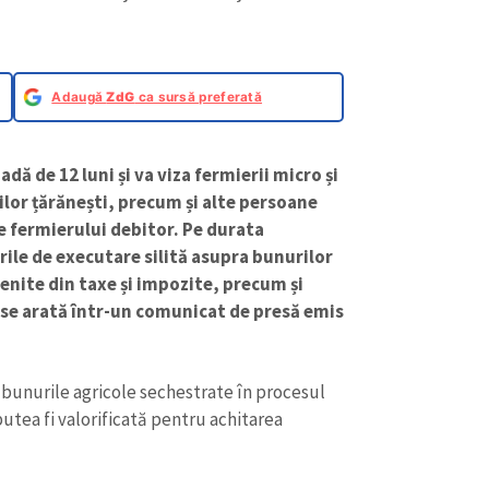
Adaugă
ZdG
ca sursă preferată
dă de 12 luni și va viza fermierii micro și
ilor țărănești, precum și alte persoane
e fermierului debitor. Pe durata
ile de executare silită asupra bunurilor
enite din taxe și impozite, precum și
, se arată într-un comunicat de presă emis
 bunurile agricole sechestrate în procesul
utea fi valorificată pentru achitarea