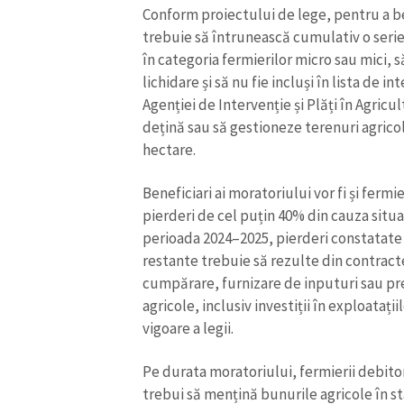
Conform proiectului de lege, pentru a be
trebuie să întrunească cumulativ o serie d
în categoria fermierilor micro sau mici, 
lichidare și să nu fie incluși în lista de i
Agenției de Intervenție și Plăți în Agric
dețină sau să gestioneze terenuri agrico
hectare.
Beneficiari ai moratoriului vor fi și fermie
pierderi de cel puțin 40% din cauza situa
perioada 2024–2025, pierderi constatate p
restante trebuie să rezulte din contract
cumpărare, furnizare de inputuri sau pres
ȘTIREA MEA
agricole, inclusiv investiții în exploatați
Titlu știre
vigoare a legii.
Pe durata moratoriului, fermierii debitori
Fotografie
trebui să mențină bunurile agricole în st