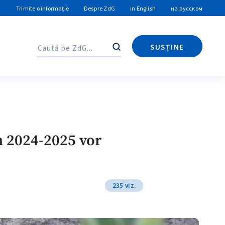
Trimite o informație
Despre ZdG
in English
на русском
SUSȚINE
Caută
Caută
in 2024-2025 vor
235 viz.