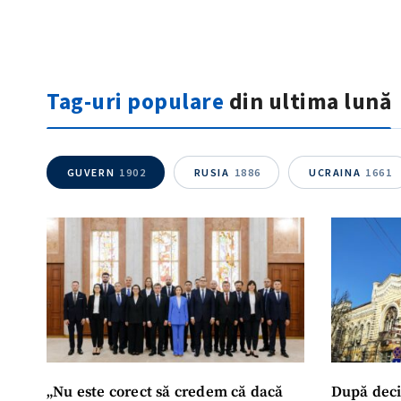
Tag-uri populare
din ultima lună
GUVERN
1902
RUSIA
1886
UCRAINA
1661
„Nu este corect să credem că dacă
După deci