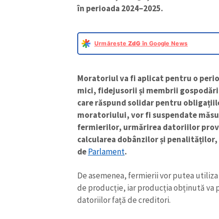
în perioada 2024–2025.
Urmărește
ZdG
în Google News
Moratoriul va fi aplicat pentru o perioa
mici, fidejusorii și membrii gospodări
care răspund solidar pentru obligațiil
moratoriului, vor fi suspendate măsur
fermierilor, urmărirea datoriilor prov
calcularea dobânzilor și penalităților
de
Parlament
.
De asemenea, fermierii vor putea utiliza
de producție, iar producția obținută va p
datoriilor față de creditori.