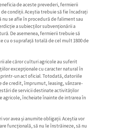
neficia de aceste prevederi, fermierii
e condiții. Aceștia trebuie să fie încadrați
să nu se afle în procedură de faliment sau
nterdicție a subiecților subvenționării a
ultură. De asemenea, fermierii trebuie să
le cu o suprafață totală de cel mult 1800 de
rii ale căror culturi agricole au suferit
țiilor excepționale cu caracter natural în
rintr-un act oficial. Totodată, datoriile
e de credit, împrumut, leasing, vânzare-
tări de servicii destinate activităților
CONTACT SURSĂ
ile agricole, încheiate înainte de intrarea în
Sursă anonimă
+ Adaugă titlu
Nume
+ Numele 
 vor avea și anumite obligații. Aceștia vor
+ Încarcă imagine
are funcțională, să nu le înstrăineze, să nu