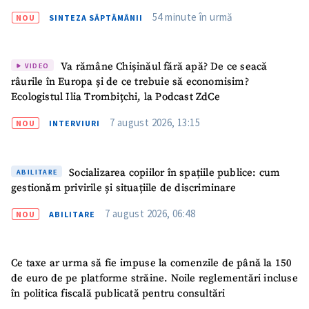
Dumitru Vangheli, sub lupa ANI | SĂPTĂMÂNA DE
54 minute în urmă
NOU
SINTEZA SĂPTĂMÂNII
GARDĂ
Va rămâne Chișinăul fără apă? De ce seacă
VIDEO
râurile în Europa și de ce trebuie să economisim?
Ecologistul Ilia Trombițchi, la Podcast ZdCe
7 august 2026, 13:15
NOU
INTERVIURI
Socializarea copiilor în spațiile publice: cum
ABILITARE
gestionăm privirile și situațiile de discriminare
7 august 2026, 06:48
NOU
ABILITARE
Ce taxe ar urma să fie impuse la comenzile de până la 150
de euro de pe platforme străine. Noile reglementări incluse
în politica fiscală publicată pentru consultări