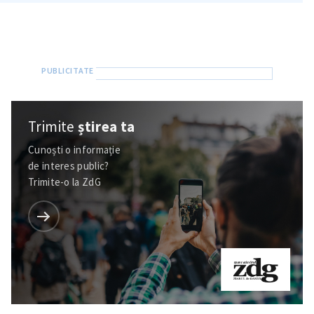
Trimite
știrea ta
Cunoști o informație
de interes public?
Trimite-o la ZdG
Trimite o informație
Despre ZdG
in English
на русском