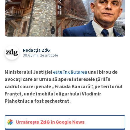
Redacția ZdG
38.65 mii de articole
Ministerului Justiției
este în căutarea
unui birou de
avocați care ar urma să apere interesele țării în
cadrul cauzei penale „Frauda Bancară”, pe teritoriul
Franței, unde imobilul oligarhului Vladimir
Plahotniuc a fost sechestrat.
Urmărește
ZdG
în Google News