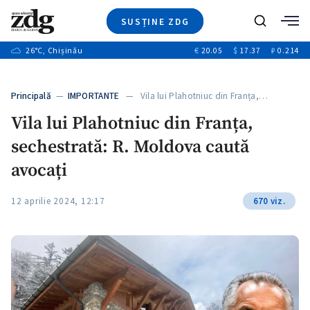
SUSȚINE ZDG
+3
Caută
+1
26
°C
, Chișinău
€
20.05
$
17.37
₽
0.214
Ştiri
+8
+2
Investigatii
Banii tăi
+1
+5
Principală
—
IMPORTANTE
— Vila lui Plahotniuc din Franța,…
Video
+1
Vila lui Plahotniuc din Franța,
Special
sechestrată: R. Moldova caută
Blog
+1
ZdGust
avocați
+1
12 aprilie 2024, 12:17
670 viz.
+1