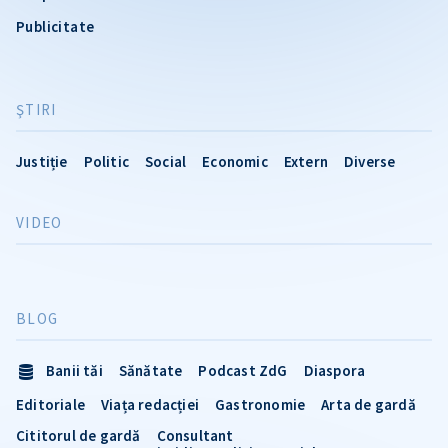
Publicitate
ŞTIRI
Justiție
Politic
Social
Economic
Extern
Diverse
VIDEO
BLOG
Banii tăi
Sănătate
Podcast ZdG
Diaspora
Editoriale
Viața redacției
Gastronomie
Arta de gardă
Cititorul de gardă
Consultant