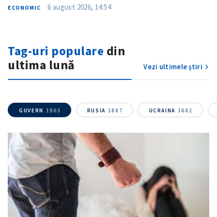
6 august 2026, 14:54
ECONOMIC
Tag-uri populare
din
ultima lună
Vezi ultimele știri
ȘTIREA MEA
Titlu știre
+ Adaugă titlu
GUVERN
1903
RUSIA
1887
UCRAINA
1662
Fotografie
+ Încarcă imagine
Link media
+ Link media
Mesajul știrei
+ Mesajul știrei