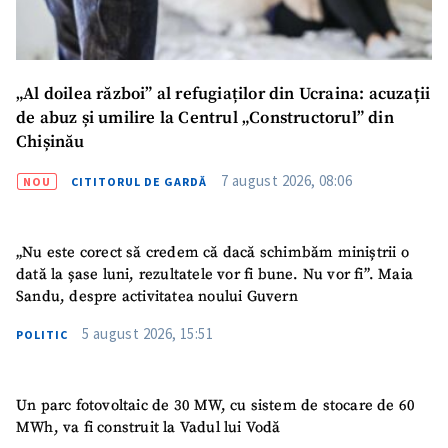
CONTACT SURSĂ
Sursă anonimă
„Al doilea război” al refugiaților din Ucraina: acuzații
de abuz și umilire la Centrul „Constructorul” din
Nume
+ Numele meu
Chișinău
Email
+ Emailul meu
7 august 2026, 08:06
NOU
CITITORUL DE GARDĂ
Telefon
+ Telefon personal
„Nu este corect să credem că dacă schimbăm miniștrii o
dată la șase luni, rezultatele vor fi bune. Nu vor fi”. Maia
Am citit și sunt de
Sandu, despre activitatea noului Guvern
acord cu
politica de
confidențialitate
.
5 august 2026, 15:51
POLITIC
TRIMITE ȘTIREA
Un parc fotovoltaic de 30 MW, cu sistem de stocare de 60
MWh, va fi construit la Vadul lui Vodă