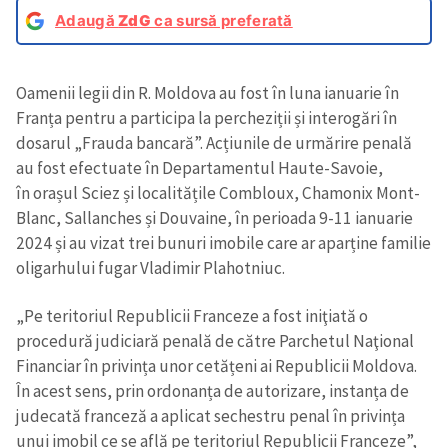
Adaugă
ZdG
ca sursă preferată
Oamenii legii din R. Moldova au fost în luna ianuarie în
Franța pentru a participa la percheziții și interogări în
dosarul „Frauda bancară”. Acțiunile de urmărire penală
au fost efectuate în Departamentul Haute-Savoie,
în orașul Sciez și localitățile Combloux, Chamonix Mont-
Blanc, Sallanches și Douvaine, în perioada 9-11 ianuarie
2024 și au vizat trei bunuri imobile care ar aparține familie
oligarhului fugar Vladimir Plahotniuc.
„Pe teritoriul Republicii Franceze a fost iniţiată o
procedură judiciară penală de către Parchetul Naţional
Financiar în privința unor cetățeni ai Republicii Moldova.
În acest sens, prin ordonanța de autorizare, instanța de
judecată franceză a aplicat sechestru penal în privința
unui imobil ce se află pe teritoriul Republicii Franceze”,