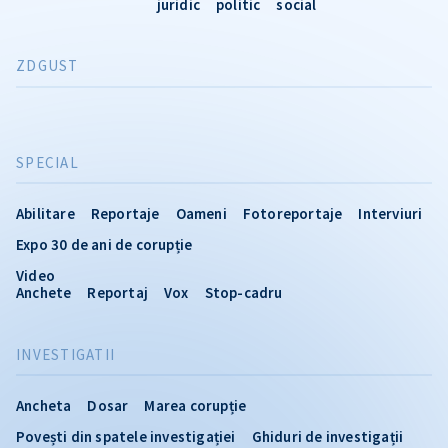
juridic
politic
social
ZDGUST
SPECIAL
Abilitare
Reportaje
Oameni
Fotoreportaje
Interviuri
Expo 30 de ani de corupție
Video
Anchete
Reportaj
Vox
Stop-cadru
INVESTIGATII
Ancheta
Dosar
Marea corupție
Povești din spatele investigației
Ghiduri de investigații