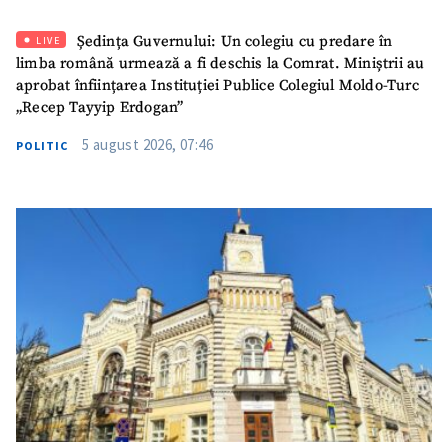
Email
+ Emailul meu
Ședința Guvernului: Un colegiu cu predare în
LIVE
limba română urmează a fi deschis la Comrat. Miniștrii au
Telefon
+ Telefon personal
aprobat înființarea Instituției Publice Colegiul Moldo-Turc
„Recep Tayyip Erdogan”
Am citit și sunt de
acord cu
politica de
5 august 2026, 07:46
POLITIC
confidențialitate
.
TRIMITE ȘTIREA