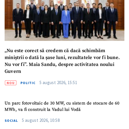
ȘTIREA MEA
Titlu știre
+ Adaugă titlu
Fotografie
+ Încarcă imagine
Link media
+ Link media
„Nu este corect să credem că dacă schimbăm
miniștrii o dată la șase luni, rezultatele vor fi bune.
Nu vor fi”. Maia Sandu, despre activitatea noului
Guvern
Mesajul știrei
+ Mesajul știrei
5 august 2026, 15:51
NOU
POLITIC
CONTACT SURSĂ
Un parc fotovoltaic de 30 MW, cu sistem de stocare de 60
Sursă anonimă
MWh, va fi construit la Vadul lui Vodă
Nume
+ Numele meu
5 august 2026, 10:58
SOCIAL