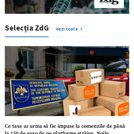
Selecția ZdG
Vezi toate
Trimite o informație
Despre ZdG
in English
на русском
Ce taxe ar urma să fie impuse la comenzile de până
la 150 de euro de pe platforme străine. Noile