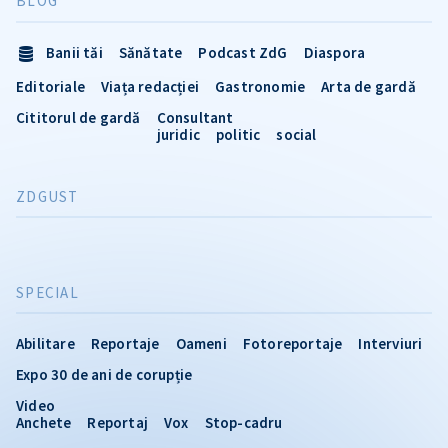
BLOG
Banii tăi
Sănătate
Podcast ZdG
Diaspora
Editoriale
Viața redacției
Gastronomie
Arta de gardă
Cititorul de gardă
Consultant
juridic
politic
social
ZDGUST
SPECIAL
Abilitare
Reportaje
Oameni
Fotoreportaje
Interviuri
Expo 30 de ani de corupție
Video
Anchete
Reportaj
Vox
Stop-cadru