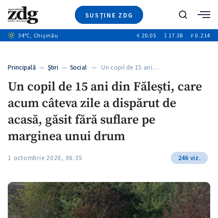
SUSȚINE ZDG
+4
Caută
+1
34
°C
, Chișinău
€
20.05
$
17.38
₽
0.214
Ştiri
+10
+7
Investigatii
Banii tăi
+5
Principală
—
Ştiri
—
Social
— Un copil de 15 ani…
Video
Un copil de 15 ani din Fălești, care
Special
acum câteva zile a dispărut de
Blog
+1
ZdGust
acasă, găsit fără suflare pe
marginea unui drum
1 octombrie 2020, 06:35
246 viz.