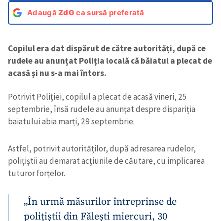
Adaugă
ZdG
ca sursă preferată
Copilul era dat dispărut de către autorități, după ce
rudele au anunțat Poliția locală că băiatul a plecat de
acasă și nu s-a mai întors.
Potrivit Poliției, copilul a plecat de acasă vineri, 25
septembrie, însă rudele au anunțat despre dispariția
baiatului abia marți, 29 septembrie.
Astfel, potrivit autorităților, după adresarea rudelor,
polițiștii au demarat acțiunile de căutare, cu implicarea
tuturor forțelor.
„În urmă măsurilor întreprinse de
polițiștii din Fălești miercuri, 30