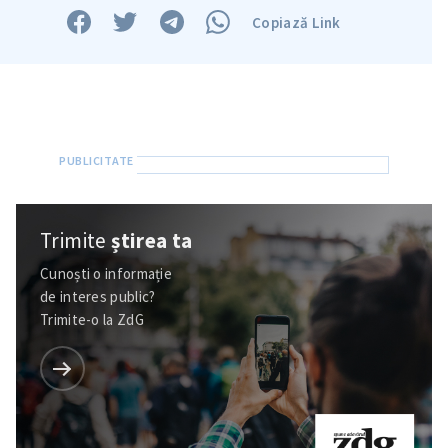
Copiază Link
Trimite
știrea ta
Cunoști o informație
de interes public?
Trimite-o la ZdG