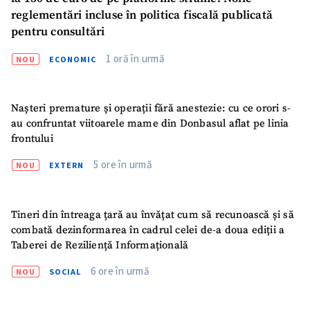
reglementări incluse în politica fiscală publicată
pentru consultări
1 oră în urmă
NOU
ECONOMIC
Nașteri premature și operații fără anestezie: cu ce orori s-
au confruntat viitoarele mame din Donbasul aflat pe linia
frontului
5 ore în urmă
NOU
EXTERN
Tineri din întreaga țară au învățat cum să recunoască și să
combată dezinformarea în cadrul celei de-a doua ediții a
Taberei de Reziliență Informațională
6 ore în urmă
NOU
SOCIAL