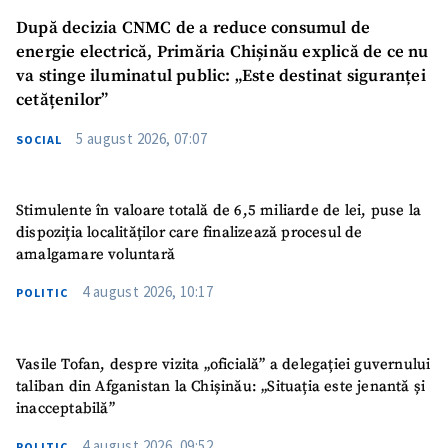
După decizia CNMC de a reduce consumul de
energie electrică, Primăria Chișinău explică de ce nu
va stinge iluminatul public: „Este destinat siguranței
cetățenilor”
SUSȚINE
5 august 2026, 07:07
SOCIAL
Stimulente în valoare totală de 6,5 miliarde de lei, puse la
dispoziția localităților care finalizează procesul de
amalgamare voluntară
4 august 2026, 10:17
POLITIC
Vasile Tofan, despre vizita „oficială” a delegației guvernului
taliban din Afganistan la Chișinău: „Situația este jenantă și
inacceptabilă”
4 august 2026, 09:52
POLITIC