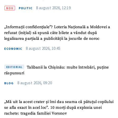
Fotografie
+ Încarcă imagine
8 august 2026, 12:19
NOU
POLITIC
Link media
+ Link media
„Informații confidențiale”? Loteria Națională a Moldovei a
refuzat (inițial) să spună câte bilete a vândut după
legalizarea parțială a publicității la jocurile de noroc
Mesajul știrei
+ Mesajul știrei
8 august 2026, 10:45
ECONOMIC
CONTACT SURSĂ
Talibanii la Chișinău: multe întrebări, puține
EDITORIAL
Sursă anonimă
răspunsuri
8 august 2026, 09:20
BLOG
Nume
+ Numele meu
Email
+ Emailul meu
„Mă uit la acest crater și îmi dau seama că pătuțul copilului
se afla exact în acel loc”. 10 morți după explozia unei
rachete: tragedia familiei Voronov
Telefon
+ Telefon personal