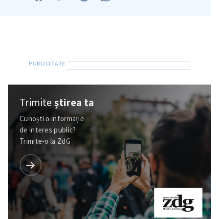
Trimite
știrea ta
Cunoști o informație
de interes public?
Trimite-o la ZdG