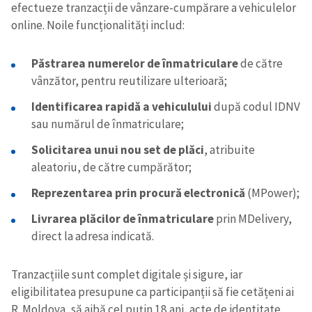
efectueze tranzacții de vânzare-cumpărare a vehiculelor
online. Noile funcționalități includ:
Păstrarea numerelor de înmatriculare
de către
vânzător, pentru reutilizare ulterioară;
Identificarea rapidă a vehiculului
după codul IDNV
sau numărul de înmatriculare;
Solicitarea unui nou set de plăci
, atribuite
aleatoriu, de către cumpărător;
Reprezentarea prin procură electronică
(MPower);
Livrarea plăcilor de înmatriculare
prin MDelivery,
direct la adresa indicată.
Tranzacțiile sunt complet digitale și sigure, iar
eligibilitatea presupune ca participanții să fie cetățeni ai
R. Moldova, să aibă cel puțin 18 ani, acte de identitate