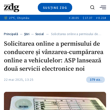
SUSȚINE ZDG
+1
Caută
27
°C
, Chișinău
€
20.05
$
17.37
₽
0.214
Ştiri
+6
+2
Investigatii
Banii tăi
+3
Principală
—
Ştiri
—
Social
— Solicitarea online a permisului de…
Video
Solicitarea online a permisului de
Special
conducere și vânzarea-cumpărarea
Blog
ZdGust
online a vehiculelor: ASP lansează
două servicii electronice noi
22 mai 2025, 13:25
379 viz.