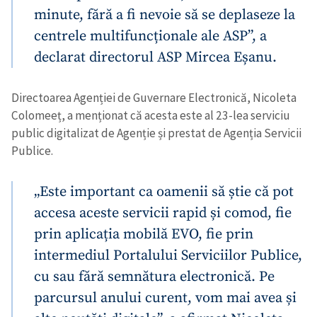
minute, fără a fi nevoie să se deplaseze la
centrele multifuncționale ale ASP”, a
declarat directorul ASP Mircea Eșanu.
Directoarea Agenției de Guvernare Electronică, Nicoleta
Colomeeț, a menționat că acesta este al 23-lea serviciu
public digitalizat de Agenție și prestat de Agenția Servicii
Publice.
Trimite o informație
Despre ZdG
in English
на русском
„Este important ca oamenii să știe că pot
accesa aceste servicii rapid și comod, fie
prin aplicația mobilă EVO, fie prin
intermediul Portalului Serviciilor Publice,
cu sau fără semnătura electronică. Pe
parcursul anului curent, vom mai avea și