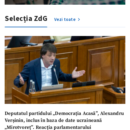
Selecția ZdG
Vezi toate
ȘTIREA MEA
Deputatul partidului „Democrația Acasă”, Alexandru
Titlu știre
+ Adaugă titlu
Verșinin, inclus în baza de date ucraineană
„Mirotvoreț”. Reacția parlamentarului