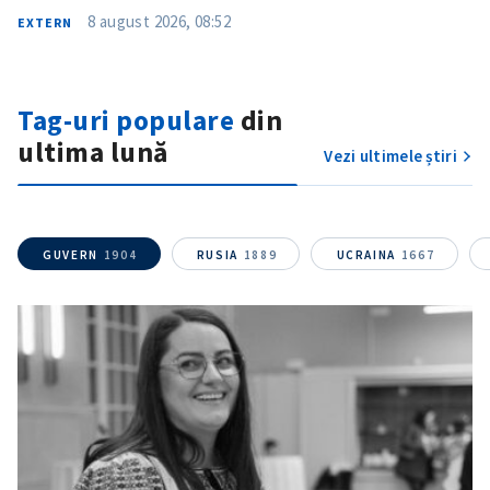
8 august 2026, 08:52
EXTERN
Am citit și sunt de
acord cu
politica de
confidențialitate
.
Tag-uri populare
din
TRIMITE ȘTIREA
ultima lună
Vezi ultimele știri
GUVERN
1904
RUSIA
1889
UCRAINA
1667