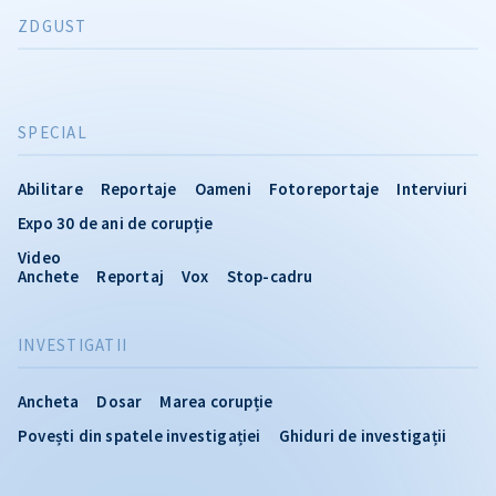
ZDGUST
SPECIAL
Abilitare
Reportaje
Oameni
Fotoreportaje
Interviuri
Expo 30 de ani de corupție
Video
Anchete
Reportaj
Vox
Stop-cadru
INVESTIGATII
Ancheta
Dosar
Marea corupție
Povești din spatele investigației
Ghiduri de investigații