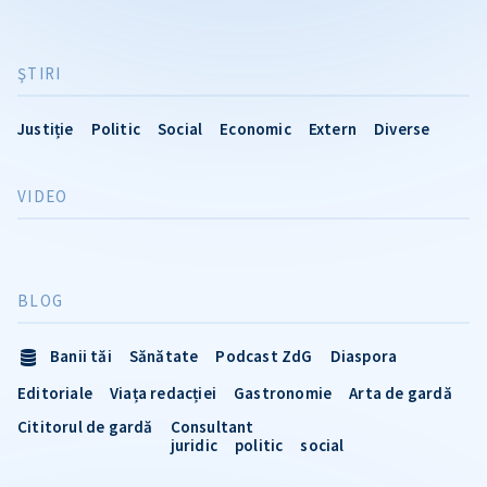
ŞTIRI
Justiție
Politic
Social
Economic
Extern
Diverse
VIDEO
BLOG
Banii tăi
Sănătate
Podcast ZdG
Diaspora
Editoriale
Viața redacției
Gastronomie
Arta de gardă
Cititorul de gardă
Consultant
juridic
politic
social