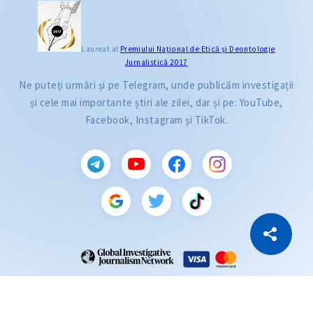
Laureat al
Premiului Naţional de Etică și Deontologie
Jurnalistică 2017
Ne puteți urmări și pe Telegram, unde publicăm investigații
și cele mai importante știri ale zilei, dar și pe: YouTube,
Facebook, Instagram și TikTok.
CITEȘTE
Citește articolul
Copiază Link
ZdG este membru al rețelei globale a jurnaliștilor de investigație (GIJN).