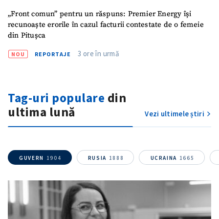
„Front comun” pentru un răspuns: Premier Energy își
recunoaște erorile în cazul facturii contestate de o femeie
din Pitușca
3 ore în urmă
NOU
REPORTAJE
ȘTIREA MEA
Tag-uri populare
din
ultima lună
Titlu știre
Vezi ultimele știri
+ Adaugă titlu
Fotografie
+ Încarcă imagine
GUVERN
1904
RUSIA
1888
UCRAINA
1665
Link media
+ Link media
Mesajul știrei
+ Mesajul știrei