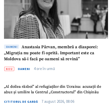
CONTACT SURSĂ
Sursă anonimă
Nume
+ Numele meu
Anastasia Pârvan, membră a diasporei:
OAMENI
Email
+ Emailul meu
„Migrația nu poate fi oprită. Important este ca
Moldova să-i facă pe oameni să revină”
Telefon
+ Telefon personal
4 ore în urmă
NOU
OAMENI
Am citit și sunt de
acord cu
politica de
confidențialitate
.
„Al doilea război” al refugiaților din Ucraina: acuzații de
abuz și umilire la Centrul „Constructorul” din Chișinău
TRIMITE ȘTIREA
7 august 2026, 08:06
CITITORUL DE GARDĂ