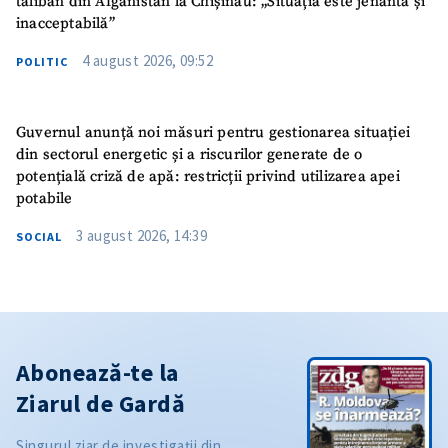
taliban din Afganistan la Chișinău: „Situația este jenantă și
inacceptabilă”
4 august 2026, 09:52
POLITIC
Guvernul anunță noi măsuri pentru gestionarea situației
din sectorul energetic și a riscurilor generate de o
potențială criză de apă: restricții privind utilizarea apei
potabile
3 august 2026, 14:39
SOCIAL
Abonează-te la
Ziarul de Gardă
Singurul ziar de investigații din