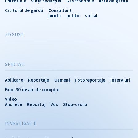
Editoriale
Viața redacției
Gastronomie
Arta de gardă
Cititorul de gardă
Consultant
juridic
politic
social
ZDGUST
SPECIAL
Abilitare
Reportaje
Oameni
Fotoreportaje
Interviuri
Expo 30 de ani de corupție
Video
Anchete
Reportaj
Vox
Stop-cadru
INVESTIGATII