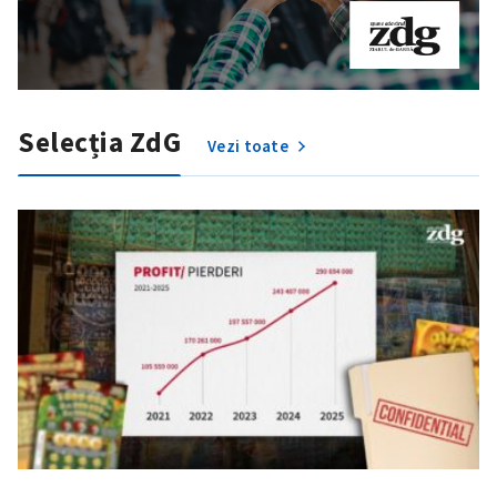
Selecția ZdG
Vezi toate