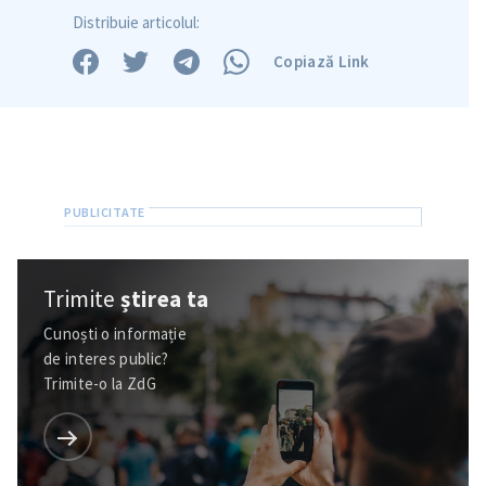
Distribuie articolul:
Copiază Link
Trimite
știrea ta
Trimite o informație
Despre ZdG
Cunoști o informație
in English
на русском
de interes public?
Trimite-o la ZdG