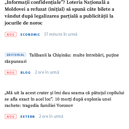
„Informații confidențiale”? Loteria Națională a
Moldovei a refuzat (inițial) să spună câte bilete a
vândut după legalizarea parțială a publicității la
jocurile de noroc
37 minute în urmă
NOU
ECONOMIC
Talibanii la Chișinău: multe întrebări, puține
EDITORIAL
răspunsuri
2 ore în urmă
NOU
BLOG
„Mă uit la acest crater și îmi dau seama că pătuțul copilului
se afla exact în acel loc”. 10 morți după explozia unei
rachete: tragedia familiei Voronov
2 ore în urmă
NOU
EXTERN