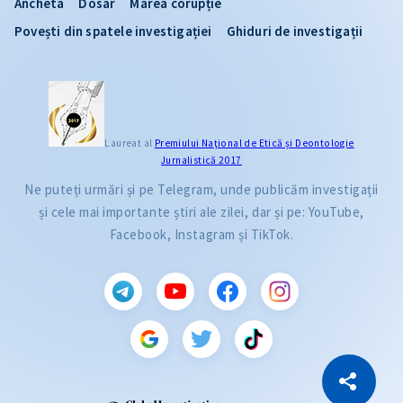
Ancheta
Dosar
Marea corupție
Povești din spatele investigației
Ghiduri de investigații
Laureat al
Premiului Naţional de Etică și Deontologie
Jurnalistică 2017
Ne puteți urmări și pe Telegram, unde publicăm investigații
și cele mai importante știri ale zilei, dar și pe: YouTube,
Facebook, Instagram și TikTok.
CITEȘTE
Citește articolul
Copiază Link