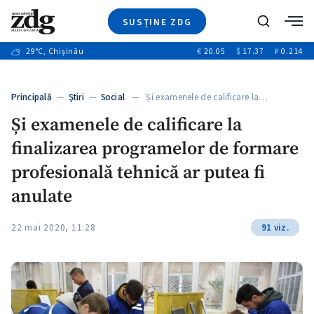
SUSȚINE ZDG
+1
Caută
+2
29
°C
, Chișinău
€
20.05
$
17.37
₽
0.214
Ştiri
+6
+3
Investigatii
Banii tăi
+7
Principală
—
Ştiri
—
Social
— Și examenele de calificare la…
Video
+1
+1
+1
Și examenele de calificare la
Special
finalizarea programelor de formare
Blog
+2
+1
ZdGust
profesională tehnică ar putea fi
+1
anulate
22 mai 2020, 11:28
91 viz.