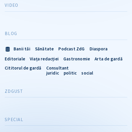
VIDEO
BLOG
Banii tăi
Sănătate
Podcast ZdG
Diaspora
Editoriale
Viața redacției
Gastronomie
Arta de gardă
Cititorul de gardă
Consultant
juridic
politic
social
ZDGUST
SPECIAL