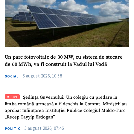
SUSȚINE
Un parc fotovoltaic de 30 MW, cu sistem de stocare
de 60 MWh, va fi construit la Vadul lui Vodă
5 august 2026, 10:58
SOCIAL
Ședința Guvernului: Un colegiu cu predare în
LIVE
limba română urmează a fi deschis la Comrat. Miniștrii au
aprobat înființarea Instituției Publice Colegiul Moldo-Turc
„Recep Tayyip Erdogan”
5 august 2026, 07:46
POLITIC