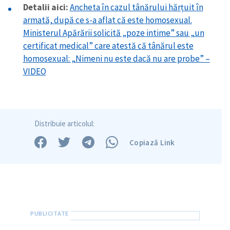
Detalii aici:
Ancheta în cazul tânărului hărțuit în
armată, după ce s-a aflat că este homosexual.
Ministerul Apărării solicită „poze intime” sau „un
certificat medical” care atestă că tânărul este
homosexual: „Nimeni nu este dacă nu are probe” –
VIDEO
Distribuie articolul:
Copiază Link
Trimite o informație
Despre ZdG
in English
на русском