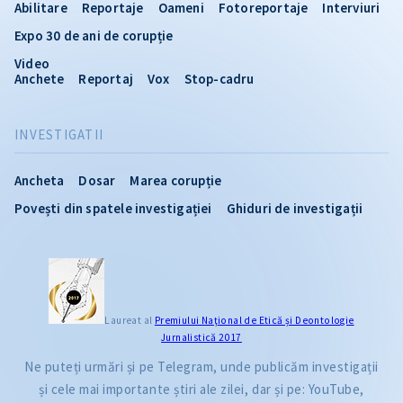
Abilitare
Reportaje
Oameni
Fotoreportaje
Interviuri
Expo 30 de ani de corupție
Video
Anchete
Reportaj
Vox
Stop-cadru
INVESTIGATII
Ancheta
Dosar
Marea corupție
Povești din spatele investigației
Ghiduri de investigații
Laureat al
Premiului Naţional de Etică și Deontologie
Jurnalistică 2017
Ne puteți urmări și pe Telegram, unde publicăm investigații
și cele mai importante știri ale zilei, dar și pe: YouTube,