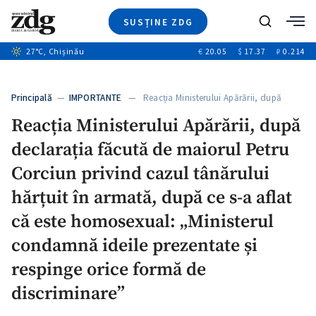
SUSȚINE ZDG
+1
Caută
27
°C
, Chișinău
€
20.05
$
17.37
₽
0.214
Ştiri
+6
+2
Investigatii
Banii tăi
+2
Principală
—
IMPORTANTE
— Reacția Ministerului Apărării, după
Video
declarația…
Reacția Ministerului Apărării, după
Special
declarația făcută de maiorul Petru
Blog
ZdGust
Corciun privind cazul tânărului
hărțuit în armată, după ce s-a aflat
că este homosexual: „Ministerul
condamnă ideile prezentate și
respinge orice formă de
discriminare”