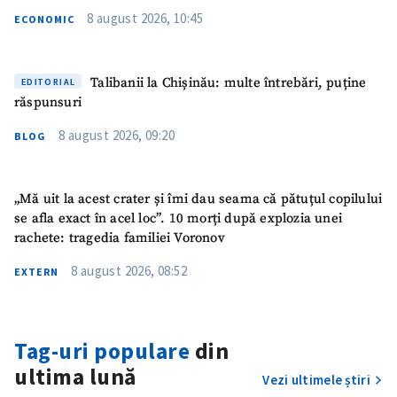
8 august 2026, 10:45
ECONOMIC
Talibanii la Chișinău: multe întrebări, puține
EDITORIAL
răspunsuri
8 august 2026, 09:20
BLOG
„Mă uit la acest crater și îmi dau seama că pătuțul copilului
se afla exact în acel loc”. 10 morți după explozia unei
rachete: tragedia familiei Voronov
ȘTIREA MEA
8 august 2026, 08:52
EXTERN
Titlu știre
+ Adaugă titlu
Fotografie
+ Încarcă imagine
Tag-uri populare
din
ultima lună
Vezi ultimele știri
Link media
+ Link media