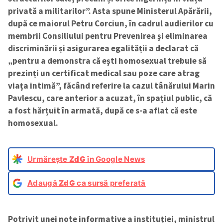
privată a militarilor”. Asta spune Ministerul Apărării,
după ce maiorul Petru Corciun, în cadrul audierilor cu
membrii Consiliului pentru Prevenirea și eliminarea
discriminării și asigurarea egalității a declarat că
„pentru a demonstra că ești homosexual trebuie să
prezinți un certificat medical sau poze care atrag
viața intimă”, făcând referire la cazul tânărului Marin
Pavlescu, care anterior a acuzat, în spațiul public, că
a fost hărțuit în armată, după ce s-a aflat că este
homosexual.
Urmărește
ZdG
în Google News
Adaugă
ZdG
ca sursă preferată
Potrivit unei note informative a instituției, ministrul