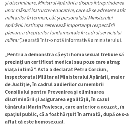
și discriminare, Ministrul Apărării a dispus întreprinderea
unor măsuri instructiv-educative, care să se adreseze atât
militarilor în termen, cât și personalului Ministerului
Apărării. Instituția reiterează importanța respectării
plenare a drepturilor fundamentale în cadrul serviciului
militar”,
se arată într-o notă informativă a ministerului.
„
Pentru a demonstra că ești homosexual trebuie să
prezinți un certificat medical sau poze care atrag
viața intimă”. Asta a declarat Petru Corciun,
Inspectoratul Militar al Ministerului Apărării, maior
de Justiție, în cadrul audierilor cu membrii
Consiliului pentru Prevenirea și eliminarea
discriminării și asigurarea egalității, în cazul
tânărului Marin Pavlescu, care anterior a acuzat, în
spațiul public, că a fost hărțuit în armată, după ce s-a
aflat că este homosexual.