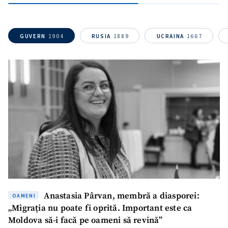
GUVERN
1904
RUSIA
1889
UCRAINA
1667
Mesajul știrei
+ Mesajul știrei
CONTACT SURSĂ
Sursă anonimă
Nume
+ Numele meu
Email
+ Emailul meu
Telefon
+ Telefon personal
Anastasia Pârvan, membră a diasporei:
OAMENI
Am citit și sunt de
„Migrația nu poate fi oprită. Important este ca
acord cu
politica de
Moldova să-i facă pe oameni să revină”
confidențialitate
.