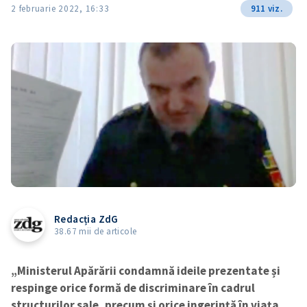
2 februarie 2022, 16:33
911 viz.
Redacția ZdG
38.67 mii de articole
„Ministerul Apărării condamnă ideile prezentate și
respinge orice formă de discriminare în cadrul
structurilor sale, precum și orice ingerință în viața