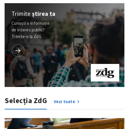
Trimite
știrea ta
Cunoști o informație
de interes public?
Trimite-o la ZdG
Selecția ZdG
Vezi toate