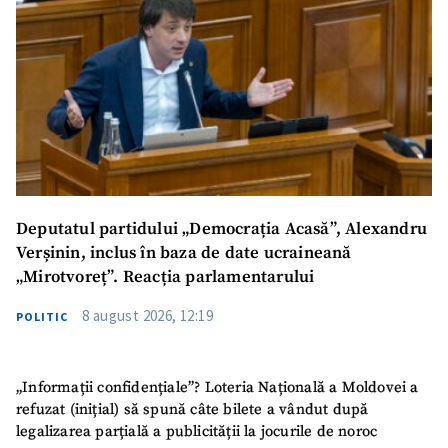
Deputatul partidului „Democrația Acasă”, Alexandru
Verșinin, inclus în baza de date ucraineană
„Mirotvoreț”. Reacția parlamentarului
8 august 2026, 12:19
POLITIC
„Informații confidențiale”? Loteria Națională a Moldovei a
refuzat (inițial) să spună câte bilete a vândut după
legalizarea parțială a publicității la jocurile de noroc