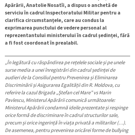
Apărării, Anatolie Nosatîi, a dispus o anchetă de
serviciu în cadrul Inspectoratului Militar pentru a
clarifica circumstanțele, care au condus la
exprimarea punctului de vedere personal al
reprezentantului ministerului în cadrul ședinței, fără
a fi fost coordonat în prealabil.
„În legătură cu răspândirea pe rețelele sociale și pe unele
surse media a unei înregistrări din cadrul ședinței de
audieri de la Consiliul pentru Prevenirea și Eliminarea
Discriminării și Asigurarea Egalității din R. Moldova, cu
referire la cazul Brigada „Ștefan cel Mare” vs Marin
Pavlescu, Ministerul Apărării comunică următoarele:
Ministerul Apărării condamnă ideile prezentate și respinge
orice formă de discriminare în cadrul structurilor sale,
precum și orice ingerință în viața privată a militarilor (…).
De asemenea, pentru prevenirea oricărei forme de bullying