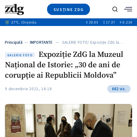
SUSȚINE ZDG
+4
Caută
+1
27
°C
, Chișinău
€
20.05
$
17.37
₽
0.214
Ştiri
+13
+11
Investigatii
Banii tăi
+4
Principală
—
IMPORTANTE
— GALERIE FOTO/ Expoziție ZdG la…
Video
Expoziție ZdG la Muzeul
Special
GALERIE FOTO
Național de Istorie: „30 de ani de
Blog
+1
ZdGust
corupție ai Republicii Moldova”
9 decembrie 2021, 14:18
682 viz.