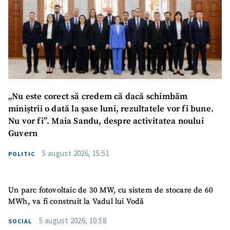
Email
+ Emailul meu
Telefon
+ Telefon personal
Am citit și sunt de
acord cu
politica de
confidențialitate
.
„Nu este corect să credem că dacă schimbăm
TRIMITE ȘTIREA
miniștrii o dată la șase luni, rezultatele vor fi bune.
Nu vor fi”. Maia Sandu, despre activitatea noului
Guvern
5 august 2026, 15:51
POLITIC
Un parc fotovoltaic de 30 MW, cu sistem de stocare de 60
MWh, va fi construit la Vadul lui Vodă
5 august 2026, 10:58
SOCIAL