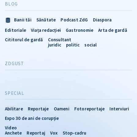
BLOG
Banii tăi
Sănătate
Podcast ZdG
Diaspora
Editoriale
Viața redacției
Gastronomie
Arta de gardă
Cititorul de gardă
Consultant
juridic
politic
social
ZDGUST
SPECIAL
Abilitare
Reportaje
Oameni
Fotoreportaje
Interviuri
Expo 30 de ani de corupție
Video
Anchete
Reportaj
Vox
Stop-cadru