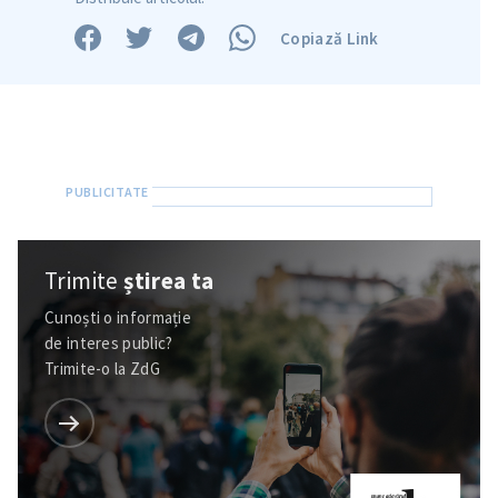
Trimite o informație
Despre ZdG
in English
на русском
Copiază Link
Trimite
știrea ta
Cunoști o informație
de interes public?
Trimite-o la ZdG