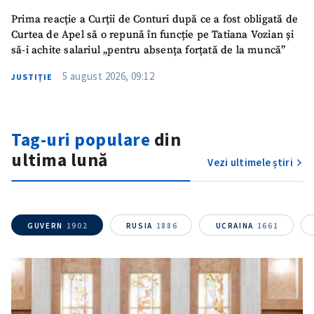
ȘTIREA MEA
Prima reacție a Curții de Conturi după ce a fost obligată de
Curtea de Apel să o repună în funcție pe Tatiana Vozian și
Titlu știre
+ Adaugă titlu
să-i achite salariul „pentru absența forțată de la muncă”
5 august 2026, 09:12
JUSTIȚIE
Fotografie
+ Încarcă imagine
Link media
+ Link media
Tag-uri populare
din
ultima lună
Vezi ultimele știri
Mesajul știrei
+ Mesajul știrei
GUVERN
1902
RUSIA
1886
UCRAINA
1661
CONTACT SURSĂ
Sursă anonimă
Nume
+ Numele meu