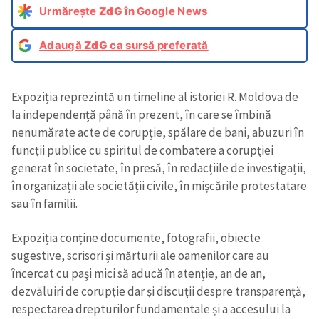
Urmărește
ZdG
în Google News
Adaugă
ZdG
ca sursă preferată
Expoziția reprezintă un timeline al istoriei R. Moldova de
la independență până în prezent, în care se îmbină
nenumărate acte de corupție, spălare de bani, abuzuri în
funcții publice cu spiritul de combatere a corupției
generat în societate, în presă, în redacțiile de investigații,
în organizații ale societății civile, în mișcările protestatare
sau în familii.
Expoziția conține documente, fotografii, obiecte
sugestive, scrisori și mărturii ale oamenilor care au
încercat cu pași mici să aducă în atenție, an de an,
dezvăluiri de corupție dar și discuții despre transparență,
respectarea drepturilor fundamentale și a accesului la