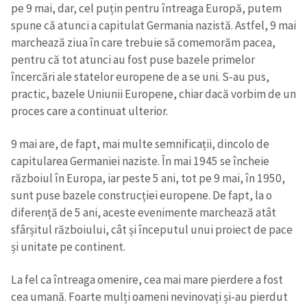
pe 9 mai, dar, cel puțin pentru întreaga Europă, putem
spune că atunci a capitulat Germania nazistă. Astfel, 9 mai
marchează ziua în care trebuie să comemorăm pacea,
pentru că tot atunci au fost puse bazele primelor
încercări ale statelor europene de a se uni. S-au pus,
practic, bazele Uniunii Europene, chiar dacă vorbim de un
proces care a continuat ulterior.
9 mai are, de fapt, mai multe semnificații, dincolo de
capitularea Germaniei naziste. În mai 1945 se încheie
războiul în Europa, iar peste 5 ani, tot pe 9 mai, în 1950,
sunt puse bazele construcției europene. De fapt, la o
diferență de 5 ani, aceste evenimente marchează atât
sfârșitul războiului, cât și începutul unui proiect de pace
și unitate pe continent.
La fel ca întreaga omenire, cea mai mare pierdere a fost
cea umană. Foarte mulți oameni nevinovați și-au pierdut