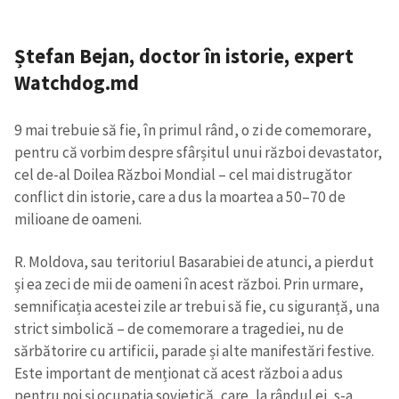
Ștefan Bejan, doctor în istorie, expert
Watchdog.md
9 mai trebuie să fie, în primul rând, o zi de comemorare,
pentru că vorbim despre sfârșitul unui război devastator,
cel de-al Doilea Război Mondial – cel mai distrugător
conflict din istorie, care a dus la moartea a 50–70 de
milioane de oameni.
R. Moldova, sau teritoriul Basarabiei de atunci, a pierdut
și ea zeci de mii de oameni în acest război. Prin urmare,
semnificația acestei zile ar trebui să fie, cu siguranță, una
strict simbolică – de comemorare a tragediei, nu de
sărbătorire cu artificii, parade și alte manifestări festive.
Este important de menționat că acest război a adus
pentru noi și ocupația sovietică, care, la rândul ei, s-a