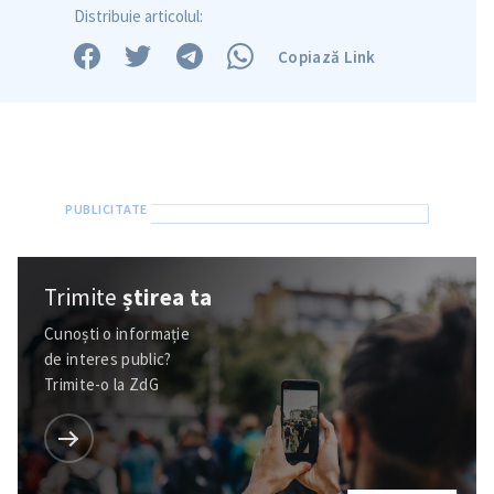
Distribuie articolul:
Copiază Link
Trimite
știrea ta
SUSȚINE
Cunoști o informație
de interes public?
Trimite-o la ZdG