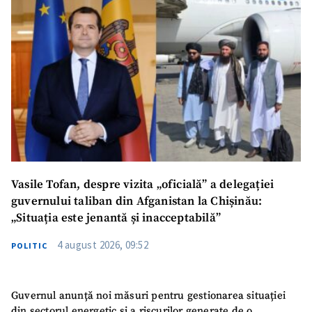
Vasile Tofan, despre vizita „oficială” a delegației
guvernului taliban din Afganistan la Chișinău:
„Situația este jenantă și inacceptabilă”
4 august 2026, 09:52
POLITIC
Guvernul anunță noi măsuri pentru gestionarea situației
din sectorul energetic și a riscurilor generate de o