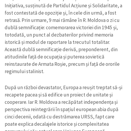
Inițiativa, susținută de Partidul Acțiune și Solidaritate, a
fost contestată de opoziție și, în cele din urmă, a fost
retrasă. Prin urmare, 9 mai rămâne în R. Moldova o zi cu
dublă semnificație: comemorarea victoriei din 1945 și,
totodată, un punct al dezbaterilor privind memoria
istorică și modul de raportare la trecutul totalitar.
Această dublă semnificație derivă, preponderent, din
atitudinile față de ocupația și puterea sovietică
reinstaurate de Armata Roșie, precum și față de ororile
regimului stalinist.
După un război devastator, Europa a reușit treptat să-și
recapete pacea și să edifice un proiect de unitate și
cooperare. Iar R. Moldova a recăpătat independența și
perspectiva reintegrării în spațiul european abia după
cinci decenii, odată cu destrămarea URSS, fapt care
poate explica decalajele istorice și complexitatea