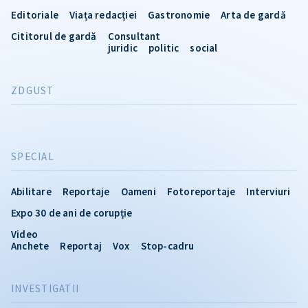
Editoriale
Viața redacției
Gastronomie
Arta de gardă
Cititorul de gardă
Consultant
juridic
politic
social
ZDGUST
SPECIAL
Abilitare
Reportaje
Oameni
Fotoreportaje
Interviuri
Expo 30 de ani de corupție
Video
Anchete
Reportaj
Vox
Stop-cadru
INVESTIGATII