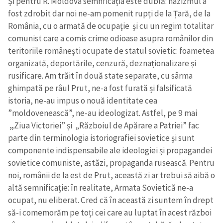
Și pentru R. Moldova semnficația este dublă: nazizmul a
fost zdrobit dar noi ne-am pomenit rupți de la Țară, de la
România, cu o armată de ocupație și cu un regim totalitar
comunist care a comis crime odioase asupra românilor din
teritoriile românești ocupate de statul sovietic: foametea
organizată, deportările, cenzură, deznaționalizare și
rusificare. Am trăit în două state separate, cu sârma
ghimpată pe râul Prut, ne-a fost furată și falsificată
istoria, ne-au impus o nouă identitate cea
”moldovenească”, ne-au ideologizat. Astfel, pe 9 mai
„
Ziua Victoriei” și „Războiul de Apărare a Patriei” fac
parte din terminologia istoriografiei sovietice și sunt
componente indispensabile ale ideologiei și propagandei
sovietice comuniste, astăzi, propaganda rusească. Pentru
noi, românii de la est de Prut, această zi ar trebui să aibă o
altă semnificație: în realitate, Armata Sovietică ne-a
ocupat, nu eliberat. Cred că în această zi suntem în drept
să-i comemorăm pe toți cei care au luptat în acest război