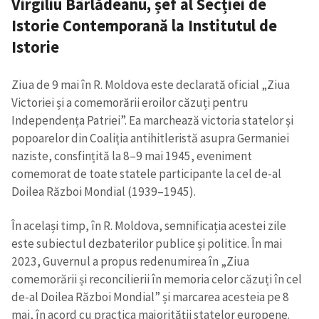
Virgiliu Bârlădeanu, șef al Secției de
Istorie Contemporană la Institutul de
Istorie
Ziua de 9 mai în R. Moldova este declarată oficial „Ziua
Victoriei și a comemorării eroilor căzuți pentru
Independența Patriei”.
Ea marchează victoria statelor și
popoarelor din Coaliția antihitleristă asupra Germaniei
naziste, consfințită la 8–9 mai 1945, eveniment
comemorat de toate statele participante la cel de-al
Doilea Război Mondial (1939–1945).
În același timp, în R. Moldova, semnificația acestei zile
este subiectul dezbaterilor publice și politice. În mai
2023, Guvernul a propus redenumirea în „Ziua
comemorării și reconcilierii în memoria celor căzuți în cel
de-al Doilea Război Mondial” și marcarea acesteia pe 8
mai, în acord cu practica majorității statelor europene.