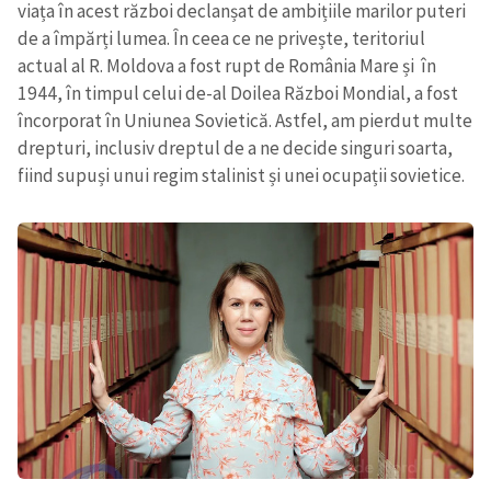
viața în acest război declanșat de ambițiile marilor puteri
de a împărți lumea. În ceea ce ne privește, teritoriul
actual al R. Moldova a fost rupt de România Mare și în
1944, în timpul celui de-al Doilea Război Mondial, a fost
încorporat în Uniunea Sovietică. Astfel, am pierdut multe
drepturi, inclusiv dreptul de a ne decide singuri soarta,
fiind supuși unui regim stalinist și unei ocupații sovietice.