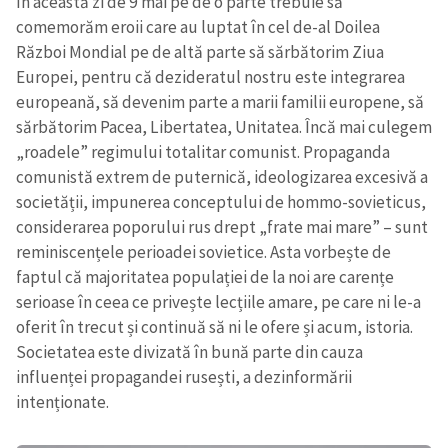
În această zi de 9 mai pe de o parte trebuie să
comemorăm eroii care au luptat în cel de-al Doilea
Război Mondial pe de altă parte să sărbătorim Ziua
Europei, pentru că dezideratul nostru este integrarea
europeană, să devenim parte a marii familii europene, să
sărbătorim Pacea, Libertatea, Unitatea.
Încă mai culegem
„roadele” regimului totalitar comunist. Propaganda
comunistă extrem de puternică, ideologizarea excesivă a
societății, impunerea conceptului de hommo-sovieticus,
considerarea poporului rus drept „frate mai mare” – sunt
reminiscențele perioadei sovietice. Asta vorbește de
faptul că majoritatea populației de la noi are carențe
serioase în ceea ce privește lecțiile amare, pe care ni le-a
oferit în trecut și continuă să ni le ofere și acum, istoria.
Societatea este divizată în bună parte din cauza
influenței propagandei rusești, a dezinformării
intenționate.
ȘTIREA MEA