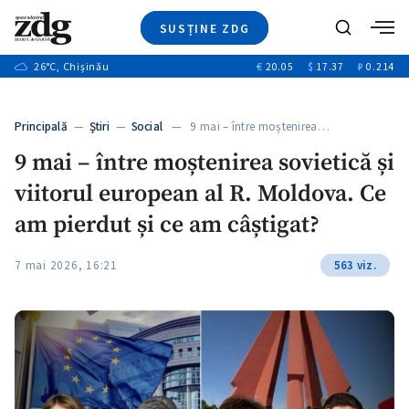
SUSȚINE ZDG
+3
Caută
+1
26
°C
, Chișinău
€
20.05
$
17.37
₽
0.214
Ştiri
+9
+4
Investigatii
Banii tăi
+1
+5
Principală
—
Ştiri
—
Social
— 9 mai – între moștenirea…
Video
+1
9 mai – între moștenirea sovietică și
Special
viitorul european al R. Moldova. Ce
Blog
+1
ZdGust
am pierdut și ce am câștigat?
7 mai 2026, 16:21
563 viz.
+1