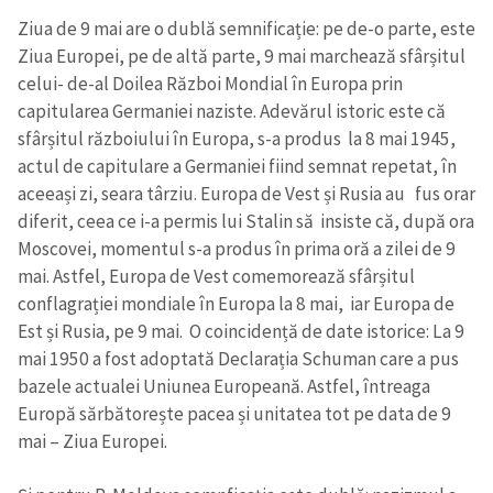
Ziua de 9 mai are o dublă semnificație: pe de-o parte, este
Ziua Europei, pe de altă parte, 9 mai marchează sfârșitul
celui- de-al Doilea Război Mondial în Europa prin
capitularea Germaniei naziste. Adevărul istoric este că
sfârșitul războiului în Europa, s-a produs la 8 mai 1945,
actul de capitulare a Germaniei fiind semnat repetat, în
aceeași zi, seara târziu. Europa de Vest și Rusia au fus orar
diferit, ceea ce i-a permis lui Stalin să insiste că, după ora
Moscovei, momentul s-a produs în prima oră a zilei de 9
mai. Astfel, Europa de Vest comemorează sfârșitul
conflagrației mondiale în Europa la 8 mai, iar Europa de
Est și Rusia, pe 9 mai. O coincidență de date istorice: La 9
mai 1950 a fost adoptată Declarația Schuman care a pus
bazele actualei Uniunea Europeană. Astfel, întreaga
Europă sărbătorește pacea și unitatea tot pe data de 9
mai – Ziua Europei.