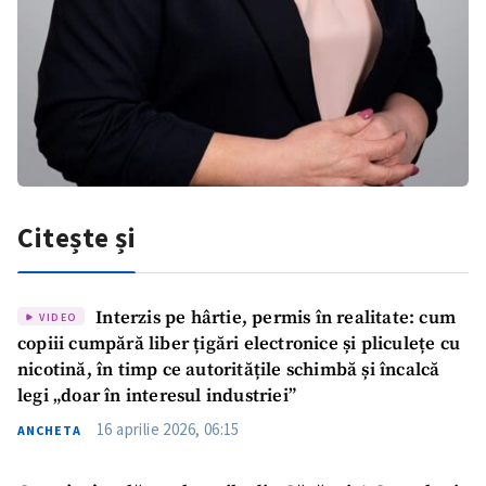
Telefon
+ Telefon personal
Am citit și sunt de
acord cu
politica de
confidențialitate
.
TRIMITE ȘTIREA
Citește și
Interzis pe hârtie, permis în realitate: cum
VIDEO
copiii cumpără liber țigări electronice și pliculețe cu
nicotină, în timp ce autoritățile schimbă și încalcă
legi „doar în interesul industriei”
16 aprilie 2026, 06:15
ANCHETA