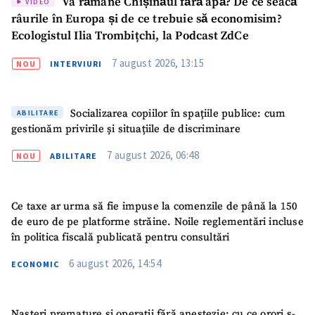
Va rămâne Chișinăul fără apă? De ce seacă
VIDEO
râurile în Europa și de ce trebuie să economisim?
Ecologistul Ilia Trombițchi, la Podcast ZdCe
7 august 2026, 13:15
NOU
INTERVIURI
Socializarea copiilor în spațiile publice: cum
ABILITARE
gestionăm privirile și situațiile de discriminare
7 august 2026, 06:48
NOU
ABILITARE
Ce taxe ar urma să fie impuse la comenzile de până la 150
de euro de pe platforme străine. Noile reglementări incluse
în politica fiscală publicată pentru consultări
6 august 2026, 14:54
ECONOMIC
Nașteri premature și operații fără anestezie: cu ce orori s-