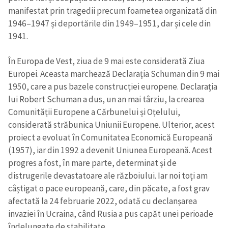
manifestat prin tragedii precum foametea organizată din
1946–1947 și deportările din 1949–1951, dar și cele din
1941.
În Europa de Vest, ziua de 9 mai este considerată Ziua
Europei. Aceasta marchează Declarația Schuman din 9 mai
1950, care a pus bazele construcției europene. Declarația
lui Robert Schuman a dus, un an mai târziu, la crearea
Comunității Europene a Cărbunelui și Oțelului,
considerată străbunica Uniunii Europene. Ulterior, acest
Trimite o informație
Despre ZdG
proiect a evoluat în Comunitatea Economică Europeană
in English
на русском
(1957), iar din 1992 a devenit Uniunea Europeană. Acest
progres a fost, în mare parte, determinat și de
distrugerile devastatoare ale războiului. Iar noi toți am
câștigat o pace europeană, care, din păcate, a fost grav
afectată la 24 februarie 2022, odată cu declanșarea
invaziei în Ucraina, când Rusia a pus capăt unei perioade
îndelungate de stabilitate.