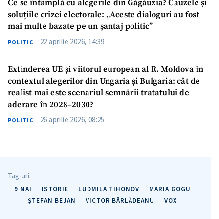
Ce se întâmplă cu alegerile din Găgăuzia? Cauzele și
soluțiile crizei electorale: „Aceste dialoguri au fost
mai multe bazate pe un șantaj politic”
22 aprilie 2026, 14:39
POLITIC
Extinderea UE și viitorul european al R. Moldova în
contextul alegerilor din Ungaria și Bulgaria: cât de
realist mai este scenariul semnării tratatului de
aderare în 2028–2030?
26 aprilie 2026, 08:25
POLITIC
Tag-uri:
9 MAI
ISTORIE
LUDMILA TIHONOV
MARIA GOGU
ȘTEFAN BEJAN
VICTOR BÂRLĂDEANU
VOX