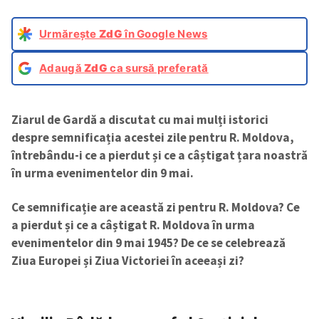
Urmărește
ZdG
în Google News
Adaugă
ZdG
ca sursă preferată
Ziarul de Gardă a discutat cu mai mulți istorici
despre semnificația acestei zile pentru R. Moldova,
întrebându-i ce a pierdut și ce a câștigat țara noastră
în urma evenimentelor din 9 mai.
Ce semnificație are această zi pentru R. Moldova? Ce
a pierdut și ce a câștigat R. Moldova în urma
evenimentelor din 9 mai 1945? De ce se celebrează
Ziua Europei și Ziua Victoriei în aceeași zi?