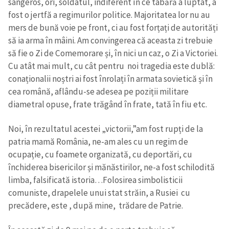
sângeros, ori, soldatul, indiferent în ce tabără a luptat, a
fost o jertfă a regimurilor politice. Majoritatea lor nu au
mers de bună voie pe front, ci au fost forțați de autorități
să ia arma în mâini. Am convingerea că aceasta zi trebuie
să fie o Zi de Comemorare și, în nici un caz, o Zi a Victoriei.
Cu atât mai mult, cu cât pentru noi tragedia este dublă:
conaționalii noștri ai fost înrolați în armata sovietică și în
cea română, aflându-se adesea pe poziții militare
diametral opuse, frate trăgând în frate, tată în fiu etc.
Noi, în rezultatul acestei „victorii,”am fost rupți de la
patria mamă România, ne-am ales cu un regim de
ocupație, cu foamete organizată, cu deportări, cu
închiderea bisericilor și mănăstirilor, ne-a fost schilodită
limba, falsificată istoria…Folosirea simbolisticii
comuniste, drapelele unui stat străin, a Rusiei cu
precădere, este , după mine, trădare de Patrie.