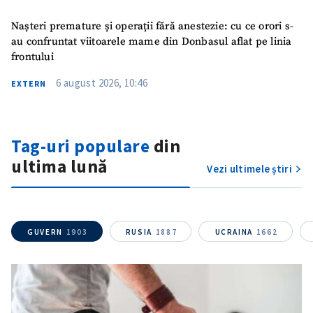
Mesajul știrei
+ Mesajul știrei
Nașteri premature și operații fără anestezie: cu ce orori s-
au confruntat viitoarele mame din Donbasul aflat pe linia
frontului
CONTACT SURSĂ
6 august 2026, 10:46
EXTERN
Sursă anonimă
Nume
+ Numele meu
Tag-uri populare
din
Email
+ Emailul meu
ultima lună
Vezi ultimele știri
Telefon
+ Telefon personal
Am citit și sunt de
GUVERN
1903
RUSIA
1887
UCRAINA
1662
acord cu
politica de
confidențialitate
.
TRIMITE ȘTIREA