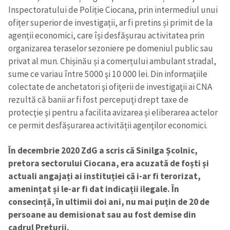
Inspectoratului de Poliție Ciocana, prin intermediul unui
ofițer superior de investigații, ar fi pretins și primit de la
agenții economici, care își desfășurau activitatea prin
organizarea teraselor sezoniere pe domeniul public sau
privat al mun. Chișinău și a comerțului ambulant stradal,
sume ce variau între 5000 şi 10 000 lei. Din informaţiile
colectate de anchetatori şi ofiţerii de investigaţii ai CNA
rezultă că banii ar fi fost percepuţi drept taxe de
protecţie şi pentru a facilita avizarea și eliberarea actelor
ce permit desfășurarea activității agenţilor economici.
În decembrie 2020 ZdG a scris că Sinilga Școlnic,
pretora sectorului Ciocana, era acuzată de foști și
actuali angajați ai instituției că i-ar fi terorizat,
amenințat și le-ar fi dat indicații ilegale. În
consecință, în ultimii doi ani, nu mai puțin de 20 de
persoane au demisionat sau au fost demise din
cadrul Preturii.