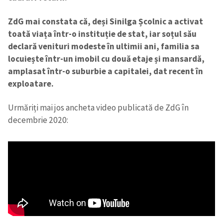
ZdG mai constata că, deși Sinilga Școlnic a activat
toată viața într-o instituție de stat, iar soțul său
declară venituri modeste în ultimii ani, familia sa
locuiește într-un imobil cu două etaje și mansardă,
Trimite o informație
Despre ZdG
amplasat într-o suburbie a capitalei, dat recent în
in English
на русском
exploatare.
Urmăriți mai jos ancheta video publicată de ZdG în
decembrie 2020: