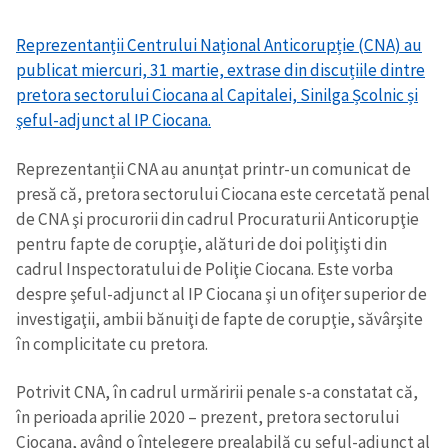
Reprezentanții Centrului Național Anticorupție (CNA) au
publicat miercuri, 31 martie, extrase din discuțiile dintre
pretora sectorului Ciocana al Capitalei, Sinilga Școlnic și
şeful-adjunct al IP Ciocana.
Reprezentanții CNA au anunțat printr-un comunicat de
presă că, pretora sectorului Ciocana este cercetată penal
de CNA şi procurorii din cadrul Procuraturii Anticorupţie
pentru fapte de corupţie, alături de doi poliţişti din
cadrul Inspectoratului de Poliţie Ciocana. Este vorba
despre şeful-adjunct al IP Ciocana şi un ofiţer superior de
investigaţii, ambii bănuiţi de fapte de corupţie, săvârşite
în complicitate cu pretora.
Potrivit CNA, în cadrul urmăririi penale s-a constatat că,
în perioada aprilie 2020 – prezent, pretora sectorului
Ciocana, având o înțelegere prealabilă cu șeful-adjunct al