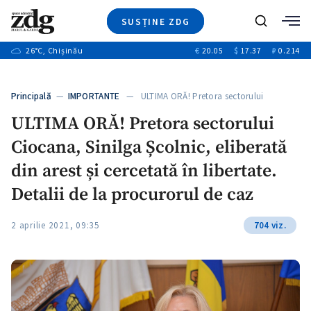
SUSȚINE ZDG
+3
Caută
+1
26
°C
, Chișinău
€
20.05
$
17.37
₽
0.214
Ştiri
+9
+4
Investigatii
Banii tăi
+1
+5
Principală
—
IMPORTANTE
— ULTIMA ORĂ! Pretora sectorului
Video
Ciocana,…
+1
ULTIMA ORĂ! Pretora sectorului
Special
Ciocana, Sinilga Școlnic, eliberată
Blog
+1
ZdGust
din arest și cercetată în libertate.
Detalii de la procurorul de caz
+1
2 aprilie 2021, 09:35
704 viz.