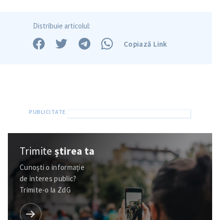
Distribuie articolul:
Copiază Link
Trimite
știrea ta
Cunoști o informație
de interes public?
Trimite-o la ZdG