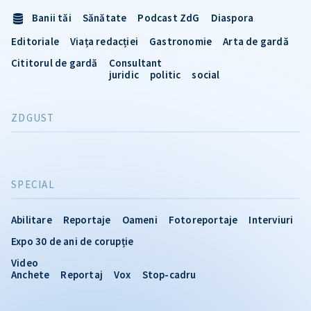
Banii tăi
Sănătate
Podcast ZdG
Diaspora
Editoriale
Viața redacției
Gastronomie
Arta de gardă
Cititorul de gardă
Consultant
juridic
politic
social
ZDGUST
SPECIAL
Abilitare
Reportaje
Oameni
Fotoreportaje
Interviuri
Expo 30 de ani de corupție
Video
Anchete
Reportaj
Vox
Stop-cadru