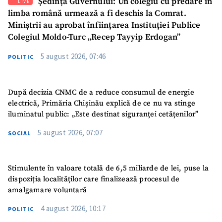
Ședința Guvernului: Un colegiu cu predare în
LIVE
limba română urmează a fi deschis la Comrat.
Miniștrii au aprobat înființarea Instituției Publice
Colegiul Moldo-Turc „Recep Tayyip Erdogan”
5 august 2026, 07:46
POLITIC
După decizia CNMC de a reduce consumul de energie
electrică, Primăria Chișinău explică de ce nu va stinge
iluminatul public: „Este destinat siguranței cetățenilor”
5 august 2026, 07:07
SOCIAL
Stimulente în valoare totală de 6,5 miliarde de lei, puse la
dispoziția localităților care finalizează procesul de
amalgamare voluntară
4 august 2026, 10:17
POLITIC