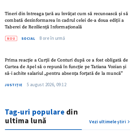
acord cu
politica de
confidențialitate
.
Tineri din întreaga țară au învățat cum să recunoască și să
combată dezinformarea în cadrul celei de-a doua ediții a
TRIMITE ȘTIREA
Taberei de Reziliență Informațională
8 ore în urmă
NOU
SOCIAL
Prima reacție a Curții de Conturi după ce a fost obligată de
Curtea de Apel să o repună în funcție pe Tatiana Vozian și
să-i achite salariul „pentru absența forțată de la muncă”
5 august 2026, 09:12
JUSTIȚIE
Tag-uri populare
din
ultima lună
Vezi ultimele știri