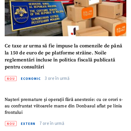
Link media
+ Link media
Mesajul știrei
+ Mesajul știrei
Ce taxe ar urma să fie impuse la comenzile de până
la 150 de euro de pe platforme străine. Noile
CONTACT SURSĂ
reglementări incluse în politica fiscală publicată
pentru consultări
Sursă anonimă
3 ore în urmă
NOU
ECONOMIC
Nume
+ Numele meu
Email
+ Emailul meu
Nașteri premature și operații fără anestezie: cu ce orori s-
au confruntat viitoarele mame din Donbasul aflat pe linia
frontului
Telefon
+ Telefon personal
7 ore în urmă
NOU
EXTERN
Am citit și sunt de