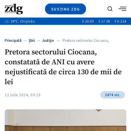
SUSȚINE ZDG
+4
Caută
+1
29
°C
, Chișinău
€
20.05
$
17.38
₽
0.214
Ştiri
+11
+8
Investigatii
Banii tăi
+4
Principală
—
Ştiri
—
Justiție
— Pretora sectorului Ciocana,
Video
constatată de…
Pretora sectorului Ciocana,
Special
constatată de ANI cu avere
Blog
+1
ZdGust
nejustificată de circa 130 de mii de
lei
22 iulie 2024, 09:13
2874 viz.