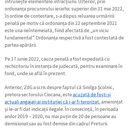
întrunește elementele infracțiunii. Ulterior, prin
ordonanța procurorului ierarhic superior din 31 mai 2022,
în ordine de contestare, s-a dispus reluarea urmăririi
penală pe motiv că ordonanța din 22 septembrie 2021
este una neîntemeiată, fiind afectată de „un viciu
fundamental”. Ordonanța respectivă a fost contestată de
partea apărării.
Pe 17 iunie 2022, cauza penală a fost expediată cu
rechizitoriu în instanța de judecată, pentru examinare în
fond, unde se află în prezent.
Anterior, ZdG a scris despre faptul că Sinilga Școlnic,
pretora sectorului Ciocana, este
acuzată de foști și
actuali angajați ai instituției că i-ar fi terorizat
, amenințat
și le-ar fi dat indicații ilegale. În consecință, în perioada
anilor 2019 – 2020, nu mai puțin de 20 de persoane au
demisionat sau au fost demise din cadrul Preturii.