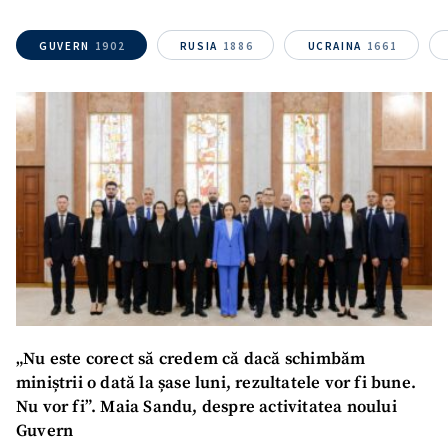
GUVERN
1902
RUSIA
1886
UCRAINA
1661
SUSȚINE
„Nu este corect să credem că dacă schimbăm
miniștrii o dată la șase luni, rezultatele vor fi bune.
Nu vor fi”. Maia Sandu, despre activitatea noului
Guvern