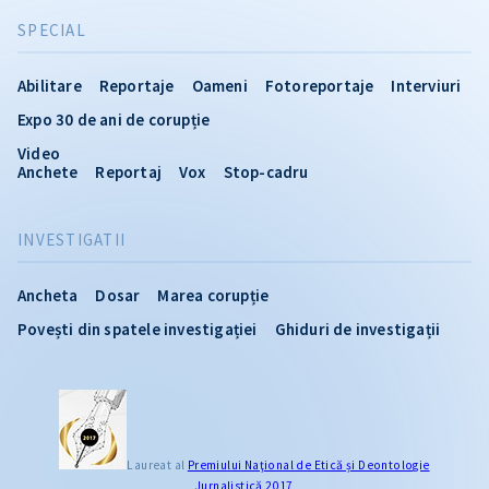
SPECIAL
Abilitare
Reportaje
Oameni
Fotoreportaje
Interviuri
Expo 30 de ani de corupție
Video
Anchete
Reportaj
Vox
Stop-cadru
INVESTIGATII
Ancheta
Dosar
Marea corupție
Povești din spatele investigației
Ghiduri de investigații
Laureat al
Premiului Naţional de Etică și Deontologie
Jurnalistică 2017