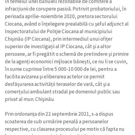
în temeiul unei bănuieli rezonabile de comitere a
Trimite o informație
Despre ZdG
infracțiunii de corupere pasivă. Potrivit probatoriului, în
in English
на русском
perioada aprilie-noiembrie 2020, pretora sectorului
Ciocana, având o înțelegere prealabilă cu şeful adjunct al
Inspectoratului de Poliţie Ciocana al municipiului
Chișinău (IP Ciocana), prin intermediul unui ofițer
superior de investigații al IP Ciocana, cât şi a altor
persoane, ar fi pregătit o schemă de pretindere şi primire
de la agenți economici mijloace bănești, ce nu li se cuvin,
în sume cuprinse între 5 000-10 000 de lei, pentru a
facilita avizarea şi eliberarea actelor ce permit
desfășurarea activității teraselor de vară, cât şi a
comerțului ambulant stradal pe domeniul public sau
privat al mun. Chişinău.
Prin ordonanța din 22 septembrie 2021, s-a dispus
scoaterea de sub urmărire penală a persoanelor
respective, cu clasarea procesului pe motiv că fapta nu