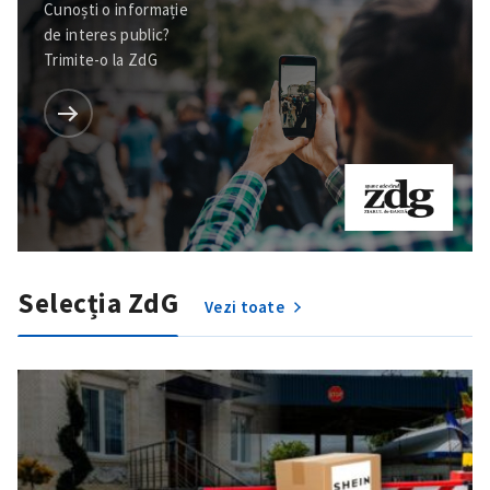
Cunoști o informație
de interes public?
Trimite-o la ZdG
Selecția ZdG
Vezi toate
ȘTIREA MEA
Titlu știre
+ Adaugă titlu
Fotografie
+ Încarcă imagine