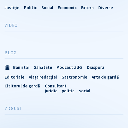
Justiție
Politic
Social
Economic
Extern
Diverse
VIDEO
BLOG
Banii tăi
Sănătate
Podcast ZdG
Diaspora
Editoriale
Viața redacției
Gastronomie
Arta de gardă
Cititorul de gardă
Consultant
juridic
politic
social
ZDGUST