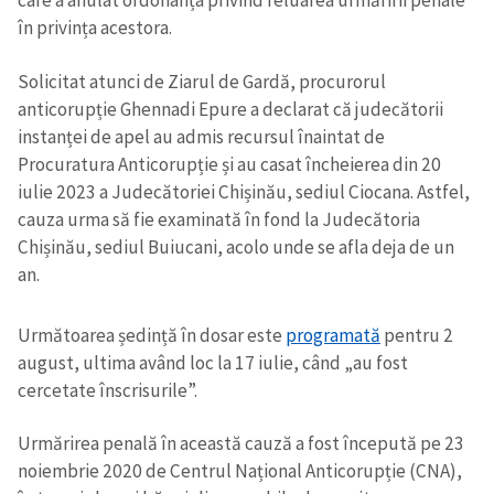
care a anulat ordonanța privind reluarea urmăririi penale
în privința acestora.
Solicitat atunci de Ziarul de Gardă, procurorul
anticorupție Ghennadi Epure a declarat că judecătorii
instanței de apel au admis recursul înaintat de
Procuratura Anticorupție și au casat încheierea din 20
iulie 2023 a Judecătoriei Chișinău, sediul Ciocana. Astfel,
cauza urma să fie examinată în fond la Judecătoria
Chișinău, sediul Buiucani, acolo unde se afla deja de un
an.
Următoarea ședință în dosar este
programată
pentru 2
august, ultima având loc la 17 iulie, când „au fost
cercetate înscrisurile”.
Urmărirea penală în această cauză a fost începută pe 23
noiembrie 2020 de Centrul Național Anticorupție (CNA),