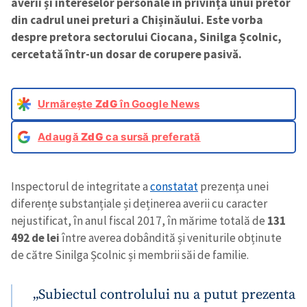
averii și intereselor personale în privința unui pretor
din cadrul unei preturi a Chișinăului. Este vorba
despre pretora sectorului Ciocana, Sinilga Școlnic,
cercetată într-un dosar de corupere pasivă.
Urmărește
ZdG
în Google News
Adaugă
ZdG
ca sursă preferată
Inspectorul de integritate a
constatat
prezența unei
diferențe substanțiale și deținerea averii cu caracter
nejustificat, în anul fiscal 2017, în mărime totală de
131
492 de lei
între averea dobândită și veniturile obținute
de către Sinilga Școlnic și membrii săi de familie.
„Subiectul controlului nu a putut prezenta