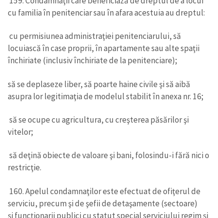
159. Condamnaţii care beneficiază de dreptul de a locui
cu familia în penitenciar sau în afara acestuia au dreptul:
cu permisiunea administraţiei penitenciarului, să
locuiască în case proprii, în apartamente sau alte spaţii
închiriate (inclusiv închiriate de la penitenciare);
să se deplaseze liber, să poarte haine civile şi să aibă
asupra lor legitimaţia de modelul stabilit în anexa nr. 16;
să se ocupe cu agricultura, cu creşterea păsărilor şi
vitelor;
să deţină obiecte de valoare şi bani, folosindu-i fără nici o
restricţie.
160. Apelul condamnaţilor este efectuat de ofiţerul de
serviciu, precum şi de şefii de detaşamente (sectoare)
şi funcționarii publici cu statut special serviciului regim şi