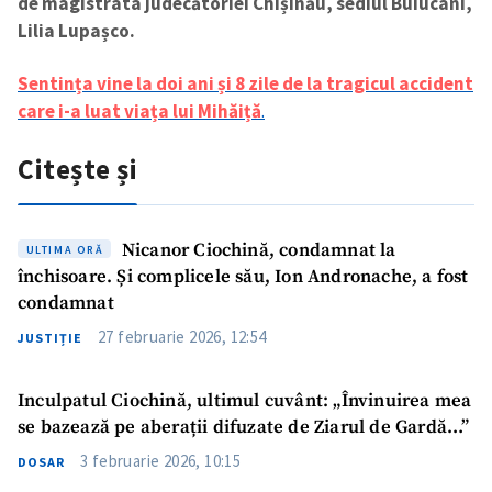
de magistrata judecătoriei Chișinău, sediul Buiucani,
Lilia Lupașco.
Sentința vine la doi ani și 8 zile de la tragicul accident
care i-a luat viața lui Mihăiță
.
Citește și
Nicanor Ciochină, condamnat la
ULTIMA ORĂ
închisoare. Și complicele său, Ion Andronache, a fost
condamnat
27 februarie 2026, 12:54
JUSTIȚIE
Inculpatul Ciochină, ultimul cuvânt: „Învinuirea mea
se bazează pe aberații difuzate de Ziarul de Gardă…”
3 februarie 2026, 10:15
DOSAR