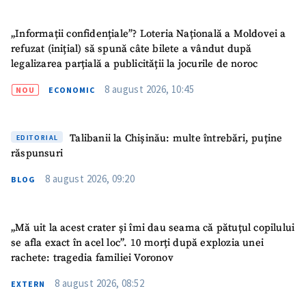
„Informații confidențiale”? Loteria Națională a Moldovei a
refuzat (inițial) să spună câte bilete a vândut după
legalizarea parțială a publicității la jocurile de noroc
8 august 2026, 10:45
NOU
ECONOMIC
Talibanii la Chișinău: multe întrebări, puține
EDITORIAL
răspunsuri
8 august 2026, 09:20
BLOG
„Mă uit la acest crater și îmi dau seama că pătuțul copilului
se afla exact în acel loc”. 10 morți după explozia unei
rachete: tragedia familiei Voronov
8 august 2026, 08:52
EXTERN