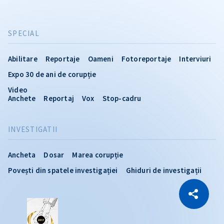
SPECIAL
Abilitare
Reportaje
Oameni
Fotoreportaje
Interviuri
Expo 30 de ani de corupție
Video
Anchete
Reportaj
Vox
Stop-cadru
INVESTIGATII
Ancheta
Dosar
Marea corupție
Povești din spatele investigației
Ghiduri de investigații
CITEȘTE
Citește articolul
Copiază Link