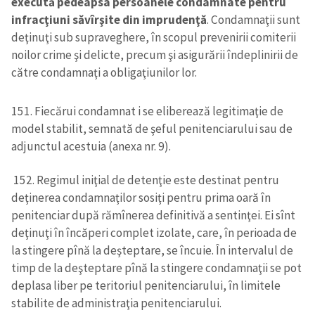
execută pedeapsa persoanele condamnate pentru
infracţiuni săvîrşite din imprudenţă
. Condamnaţii sunt
deţinuţi sub supraveghere, în scopul prevenirii comiterii
noilor crime şi delicte, precum şi asigurării îndeplinirii de
către condamnaţi a obligaţiunilor lor.
151. Fiecărui condamnat i se eliberează legitimaţie de
model stabilit, semnată de şeful penitenciarului sau de
adjunctul acestuia (anexa nr. 9).
152. Regimul iniţial de detenţie este destinat pentru
deţinerea condamnaţilor sosiţi pentru prima oară în
penitenciar după rămînerea definitivă a sentinţei. Ei sînt
deţinuţi în încăperi complet izolate, care, în perioada de
la stingere pînă la deşteptare, se încuie. În intervalul de
timp de la deşteptare pînă la stingere condamnaţii se pot
deplasa liber pe teritoriul penitenciarului, în limitele
stabilite de administraţia penitenciarului.