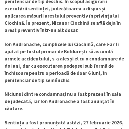
penitenciar de tip deschis. În scopul asigurării
executării sentinței, judecătoarea a dispus și
aplicarea măsurii arestului preventiv în privința lui
Ciochină. În prezent, Nicanor Ciochină se află deja în
arest preventiv într-un alt dosar.
Ion Andronache, complicele lui Ciochină, care l-ar fi
ajutat pe fostul primar de Boldurești să ascundă
urmele accidentului, s-a ales și el cu o condamnare de
doi ani, dar cu executarea pedepsei sub formă de
închisoare pentru o perioadă de doar 6 luni, în
penitenciar de tip semiînchis
.
Niciunul dintre condamnați nu a fost prezent în sala
de judecată, iar Ion Andronache a fost anunțat în
căutare.
Sentința a fost pronunțată astăzi, 27 februarie 2026,