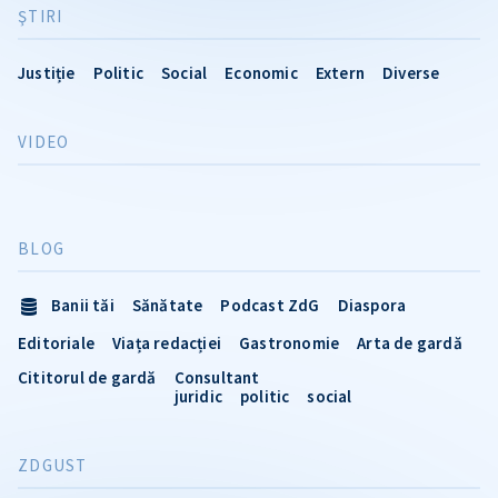
ŞTIRI
Justiție
Politic
Social
Economic
Extern
Diverse
VIDEO
BLOG
Banii tăi
Sănătate
Podcast ZdG
Diaspora
Editoriale
Viața redacției
Gastronomie
Arta de gardă
Cititorul de gardă
Consultant
juridic
politic
social
ZDGUST