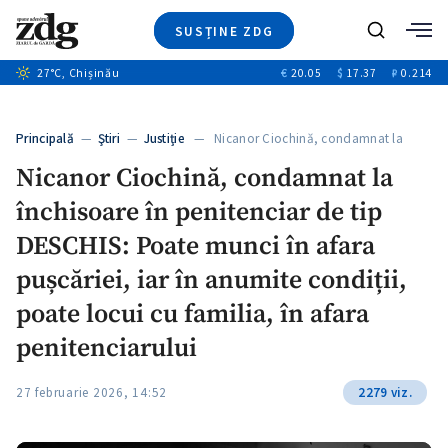
SUSȚINE ZDG
Caută
27
°C
, Chișinău
€
20.05
$
17.37
₽
0.214
Ştiri
+8
+3
Investigatii
Banii tăi
+2
Principală
—
Ştiri
—
Justiție
— Nicanor Ciochină, condamnat la
Video
închisoare…
Nicanor Ciochină, condamnat la
Special
închisoare în penitenciar de tip
Blog
ZdGust
DESCHIS: Poate munci în afara
pușcăriei, iar în anumite condiții,
poate locui cu familia, în afara
penitenciarului
27 februarie 2026, 14:52
2279 viz.