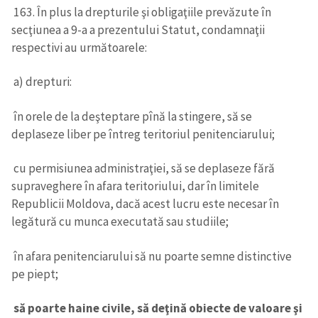
163. În plus la drepturile şi obligaţiile prevăzute în
secţiunea a 9-a a prezentului Statut, condamnaţii
respectivi au următoarele:
a) drepturi:
în orele de la deşteptare pînă la stingere, să se
deplaseze liber pe întreg teritoriul penitenciarului;
cu permisiunea administraţiei, să se deplaseze fără
supraveghere în afara teritoriului, dar în limitele
Republicii Moldova, dacă acest lucru este necesar în
legătură cu munca executată sau studiile;
în afara penitenciarului să nu poarte semne distinctive
Trimite o informație
Despre ZdG
pe piept;
in English
на русском
să poarte haine civile, să deţină obiecte de valoare şi