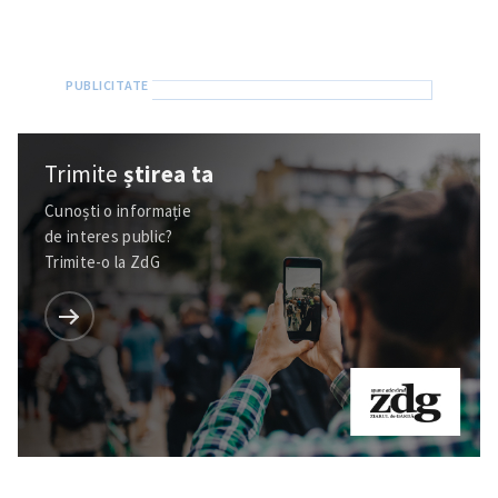
Trimite
știrea ta
Cunoști o informație
de interes public?
Trimite-o la ZdG