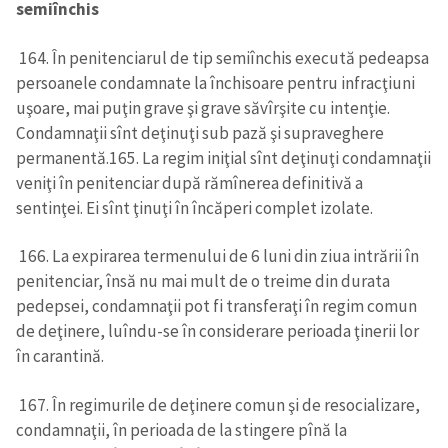
semiînchis
164. În penitenciarul de tip semiînchis execută pedeapsa
persoanele condamnate la închisoare pentru infracţiuni
uşoare, mai puţin grave şi grave săvîrşite cu intenţie.
Condamnaţii sînt deţinuţi sub pază şi supraveghere
permanentă.
165. La regim iniţial sînt deţinuţi condamnaţii
ȘTIREA MEA
veniţi în penitenciar după rămînerea definitivă a
sentinţei. Ei sînt ţinuţi în încăperi complet izolate.
Titlu știre
+ Adaugă titlu
166. La expirarea termenului de 6 luni din ziua intrării în
Fotografie
+ Încarcă imagine
penitenciar, însă nu mai mult de o treime din durata
pedepsei, condamnaţii pot fi transferaţi în regim comun
Link media
+ Link media
de deţinere, luîndu-se în considerare perioada ţinerii lor
în carantină.
167. În regimurile de deţinere comun şi de resocializare,
Mesajul știrei
+ Mesajul știrei
condamnaţii, în perioada de la stingere pînă la