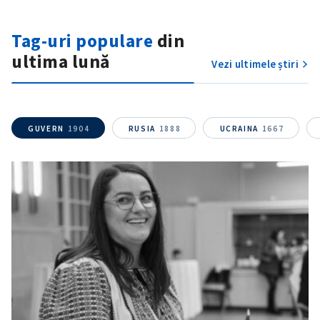
Tag-uri populare
din
ultima lună
Vezi ultimele știri
GUVERN
1904
RUSIA
1888
UCRAINA
1667