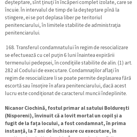
deşteptare, sînt ţinuţi în încăperi complet izolate, care se
încuie. În intervalul de timp de la deşteptare pînă la
CONTACT SURSĂ
stingere, ei se pot deplasa liber pe teritoriul
Sursă anonimă
penitenciarului, în limitele stabilite de administraţia
penitenciarului.
Nume
+ Numele meu
168. Transferul condamnatului în regim de resocializare
se efectuează cu cel puţin 6 luni înaintea expirării
Email
+ Emailul meu
termenului pedepsei, în condiţiile stabilite de alin. (1) art.
282 al Codului de executare. Condamnaţilor aflaţi în
Telefon
+ Telefon personal
regim de resocializare li se poate permite deplasarea fără
escortă sau însoţire în afara penitenciarului, dacă acest
Am citit și sunt de
lucru este condiţionat de caracterul muncii îndeplinite.
acord cu
politica de
confidențialitate
.
Nicanor Ciochină, fostul primar al satului Boldurești
TRIMITE ȘTIREA
(Nisporeni), învinuit că a lovit mortal un copil și a
fugit de la fața locului, a fost condamnat, în prima
instanță, la 7 ani de închisoare cu executare, în