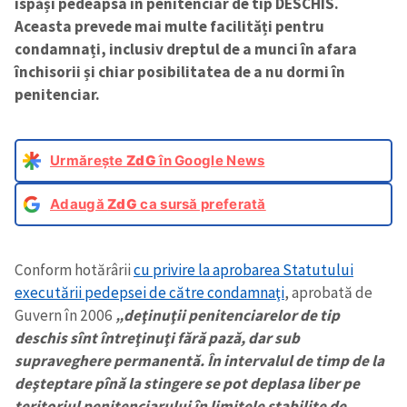
ispăși pedeapsa în penitenciar de tip DESCHIS.
Aceasta prevede mai multe facilități pentru
condamnați, inclusiv dreptul de a munci în afara
închisorii și chiar posibilitatea de a nu dormi în
penitenciar.
Urmărește
ZdG
în Google News
Adaugă
ZdG
ca sursă preferată
Conform hotărârii
cu privire la aprobarea Statutului
executării pedepsei de către condamnaţi
, aprobată de
Guvern în 2006
„deţinuţii penitenciarelor de tip
deschis sînt întreţinuţi fără pază, dar sub
supraveghere permanentă. În intervalul de timp de la
deşteptare pînă la stingere se pot deplasa liber pe
teritoriul penitenciarului în limitele stabilite de