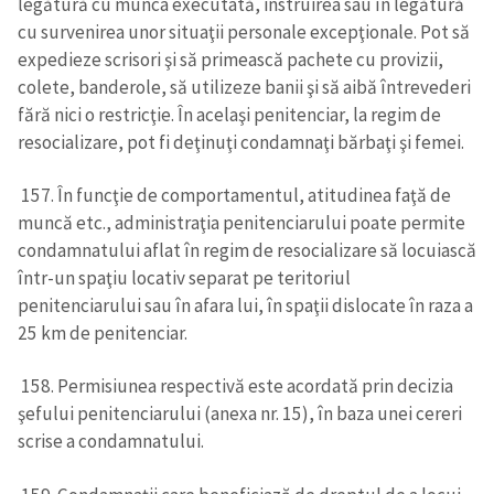
legătură cu munca executată, instruirea sau în legătură
cu survenirea unor situaţii personale excepţionale. Pot să
expedieze scrisori şi să primească pachete cu provizii,
colete, banderole, să utilizeze banii şi să aibă întrevederi
fără nici o restricţie. În acelaşi penitenciar, la regim de
resocializare, pot fi deţinuţi condamnaţi bărbaţi şi femei.
157. În funcţie de comportamentul, atitudinea faţă de
muncă etc., administraţia penitenciarului poate permite
condamnatului aflat în regim de resocializare să locuiască
într-un spaţiu locativ separat pe teritoriul
penitenciarului sau în afara lui, în spaţii dislocate în raza a
25 km de penitenciar.
158. Permisiunea respectivă este acordată prin decizia
şefului penitenciarului (anexa nr. 15), în baza unei cereri
scrise a condamnatului.