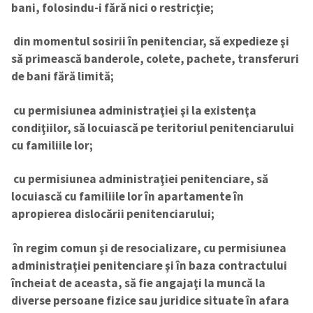
bani, folosindu-i fără nici o restricţie;
din momentul sosirii în penitenciar, să expedieze şi
să primească banderole, colete, pachete, transferuri
de bani fără limită;
cu permisiunea administraţiei şi la existenţa
condiţiilor, să locuiască pe teritoriul penitenciarului
cu familiile lor;
cu permisiunea administraţiei penitenciare, să
locuiască cu familiile lor în apartamente în
apropierea dislocării penitenciarului;
în regim comun şi de resocializare, cu permisiunea
administraţiei penitenciare şi în baza contractului
încheiat de aceasta, să fie angajaţi la muncă la
diverse persoane fizice sau juridice situate în afara