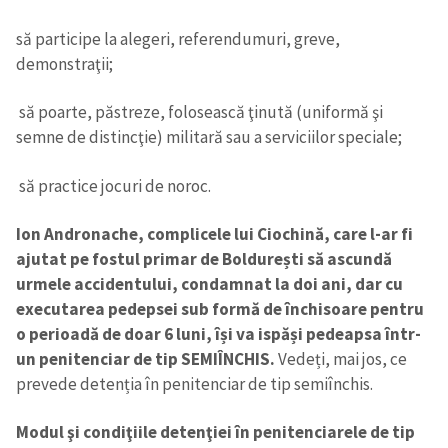
să participe la alegeri, referendumuri, greve,
demonstraţii;
să poarte, păstreze, folosească ţinută (uniformă şi
semne de distincţie) militară sau a serviciilor speciale;
să practice jocuri de noroc.
Ion Andronache, complicele lui Ciochină, care l-ar fi
ajutat pe fostul primar de Boldurești să ascundă
urmele accidentului, condamnat la doi ani, dar cu
executarea pedepsei sub formă de închisoare pentru
o perioadă de doar 6 luni, își va ispăși pedeapsa într-
un penitenciar de tip SEMIÎNCHIS.
Vedeți, mai jos, ce
prevede detenția în penitenciar de tip semiînchis.
Modul şi condiţiile detenţiei în penitenciarele de tip