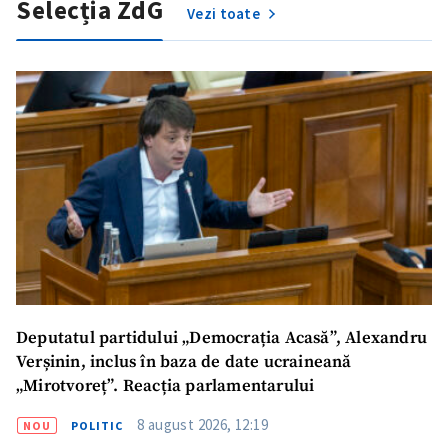
Selecția ZdG
Vezi toate
Deputatul partidului „Democrația Acasă”, Alexandru
Verșinin, inclus în baza de date ucraineană
„Mirotvoreț”. Reacția parlamentarului
8 august 2026, 12:19
NOU
POLITIC