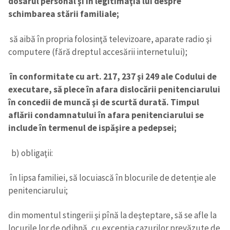
dosarul personal şi în legitimaţia lui despre
schimbarea stării familiale;
să aibă în propria folosinţă televizoare, aparate radio şi
computere (fără dreptul accesării internetului);
în conformitate cu art. 217, 237 şi 249 ale Codului de
executare, să plece în afara dislocării penitenciarului
în concedii de muncă şi de scurtă durată. Timpul
aflării condamnatului în afara penitenciarului se
include în termenul de ispăşire a pedepsei;
b) obligaţii:
în lipsa familiei, să locuiască în blocurile de detenţie ale
penitenciarului;
din momentul stingerii şi pînă la deşteptare, să se afle la
locurile lor de odihnă, cu excepţia cazurilor prevăzute de