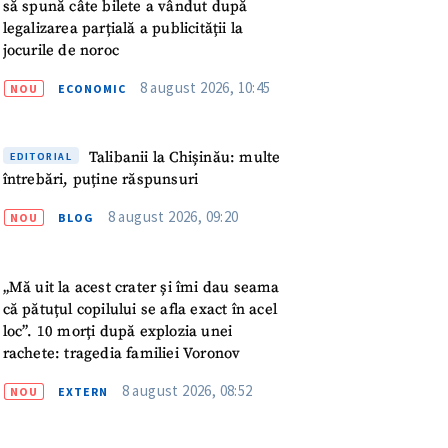
meu
să spună câte bilete a vândut după
legalizarea parțială a publicității la
jocurile de noroc
rsonal
8 august 2026, 10:45
NOU
ECONOMIC
ord cu
politica de
Talibanii la Chișinău: multe
EDITORIAL
IREA
întrebări, puține răspunsuri
8 august 2026, 09:20
NOU
BLOG
„Mă uit la acest crater și îmi dau seama
că pătuțul copilului se afla exact în acel
loc”. 10 morți după explozia unei
rachete: tragedia familiei Voronov
8 august 2026, 08:52
NOU
EXTERN