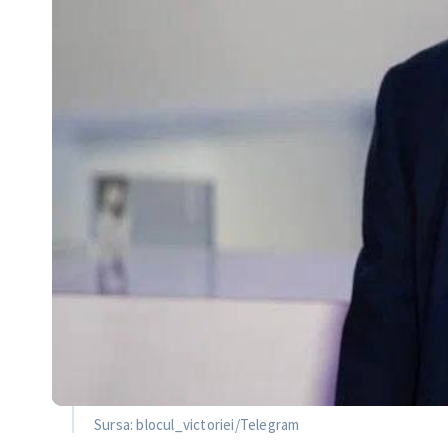
Sursa: blocul_victoriei/Telegram