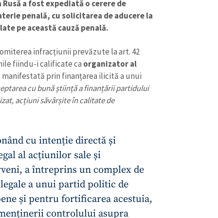
 Rusă a fost expediată o cerere de
aterie penală, cu solicitarea de aducere la
ulate pe această cauză penală.
omiterea infracțiunii prevăzute la art. 42
nile fiindu-i calificate ca
organizator al
, manifestată prin finanțarea ilicită a unui
eptarea cu bună știință a finanțării partidului
zat, acțiuni săvârșite în calitate de
onând cu intenție directă și
gal al acțiunilor sale și
CONTACT SURSĂ
rveni, a întreprins un complex de
Sursă anonimă
+ Adaugă titlu
ilegale a unui partid politic de
Nume
+ Numele 
ne și pentru fortificarea acestuia,
+ Încarcă imagine
 menținerii controlului asupra