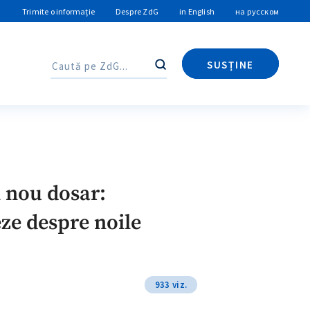
Trimite o informație
Despre ZdG
in English
на русском
SUSȚINE
Caută
Caută
n nou dosar:
eze despre noile
933 viz.