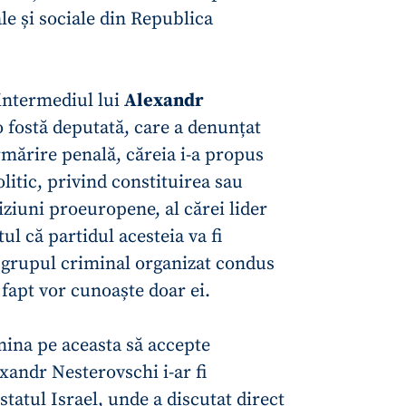
Email
+ Emailul 
ale și sociale din Republica
+ Link media
Telefon
+ Telefon pe
 intermediul lui
Alexandr
Am citit și sunt de ac
+ Mesajul știrei
confidențialitate
.
 o fostă deputată, care a denunțat
rmărire penală, căreia i-a propus
TRIMITE ȘT
olitic, privind constituirea sau
ziuni proeuropene, al cărei lider
tul că partidul acesteia va fi
e grupul criminal organizat condus
 fapt vor cunoaște doar ei.
mina pe aceasta să accepte
xandr Nesterovschi i-ar fi
 statul Israel, unde a discutat direct