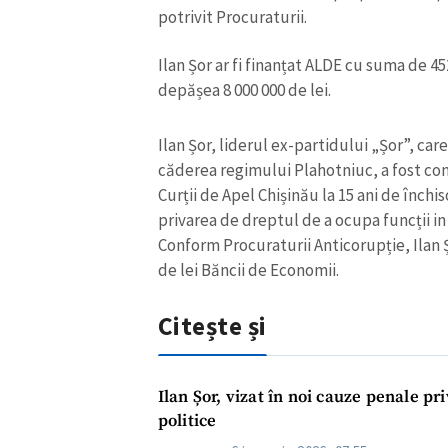
potrivit Procuraturii.
Ilan Șor ar fi finanțat ALDE cu suma de 4
depășea 8 000 000 de lei.
Ilan Șor, liderul ex-partidului „Șor”, car
căderea regimului Plahotniuc, a fost con
Curții de Apel Chișinău la 15 ani de închis
privarea de dreptul de a ocupa funcții i
Conform Procuraturii Anticorupție, Ilan 
de lei Băncii de Economii.
Citește și
Ilan Șor, vizat în noi cauze penale pr
politice