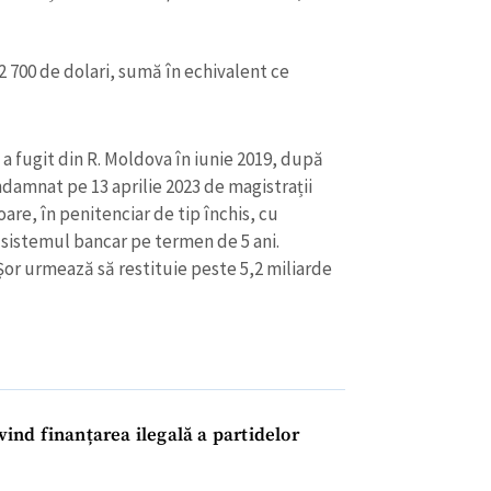
52 700 de dolari, sumă în echivalent ce
e a fugit din R. Moldova în iunie 2019, după
damnat pe 13 aprilie 2023 de magistrații
oare, în penitenciar de tip închis, cu
n sistemul bancar pe termen de 5 ani.
Șor urmează să restituie peste 5,2 miliarde
ivind finanțarea ilegală a partidelor