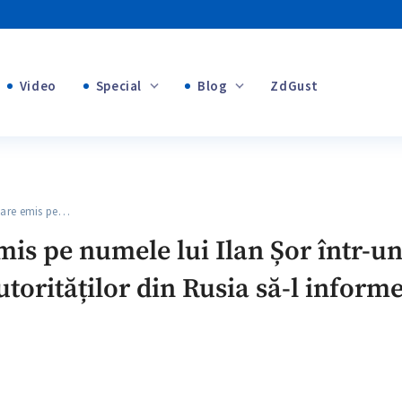
Video
Special
Blog
ZdGust
Banii tăi
+1
+1
are emis pe…
+2
is pe numele lui Ilan Șor într-u
+1
utorităților din Rusia să-l inform