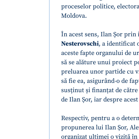
proceselor politice, elector
Link media
Moldova.
În acest sens, Ilan Șor prin
Mesajul știrei
Nesterovschi
, a identificat
aceste fapte organului de u
să se alăture unui proiect p
preluarea unor partide cu vi
să fie ea, asigurând-o de fap
susținut și finanțat de cătr
de Ilan Șor, iar despre acest
Respectiv, pentru a o deter
propunerea lui Ilan Șor, Ale
organizat ultimei o vizită în