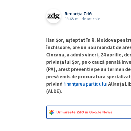
Redacția ZdG
38.65 mii de articole
Ilan Șor, așteptat în R. Moldova pentr
închisoare, are un nou mandat de ares
Ciocana, a admis vineri, 24 aprilie, de
privința lui Șor, pe o cauză penală in
(PA), arest preventiv pe un termen de 
presă emis de procuratura specializat
privind
finanțarea partidului
Alianța Li
(ALDE).
Urmărește
ZdG
în Google News