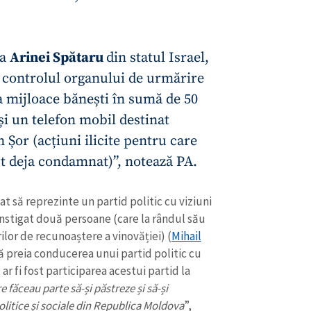
ea
Arinei Spătaru
din statul Israel,
 controlul organului de urmărire
a mijloace bănești în sumă de 50
 și un telefon mobil destinat
n Șor (acțiuni ilicite pentru care
t deja condamnat)”, notează PA.
t să reprezinte un partid politic cu viziuni
 instigat două persoane (care la rândul său
lor de recunoaștere a vinovăției) (
Mihail
 să preia conducerea unui partid politic cu
 fi fost participarea acestui partid la
e făceau parte să-și păstreze și să-și
litice și sociale din Republica Moldova
”,