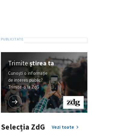
Trimite
știrea ta
Cunoști o informație
de interes public?
Trimite-o la ZdG
Selecția ZdG
Vezi toate