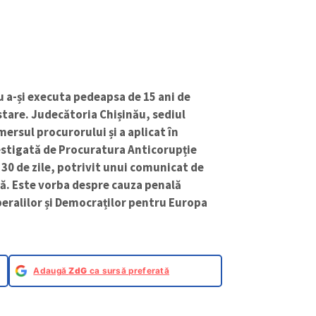
u a-și executa pedeapsa de 15 ani de
tare. Judecătoria Chișinău, sediul
mersul procurorului și a aplicat în
vestigată de Procuratura Anticorupție
30 de zile, potrivit unui comunicat de
ă. Este vorba despre cauza penală
beralilor și Democraților pentru Europa
Adaugă
ZdG
ca sursă preferată