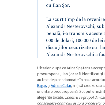
cu Ilan Șor.
La scurt timp de la revenir
Alexandr Nesterovschi, sub
penală, i-a transmis acestei
000 de dolari, 100 000 de lei
discuțiilor securizate cu Ila
Alexandr Nesterovschi a fos
Ulterior, după ce Arina Spătaru a accepta
proeuropene, Ilan Șor ar fi identificat și
au fost deja condamnate în baza acorduri
Bagas
și
Adrian Culai
, n.r.) să creeze sau
orientare proeuropeană. Scopul urmărit ar
alegerile locale, „
pentru ca grupul din car
consolideze controlul asupra proceselor po