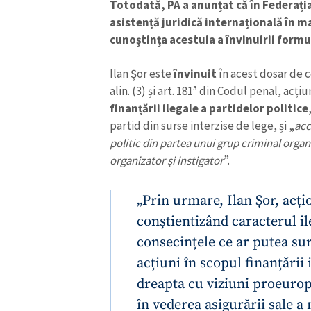
Totodată, PA a anunțat că în Federația
asistență juridică internațională în m
cunoștința acestuia a învinuirii form
Ilan Șor este
învinuit
în acest dosar de c
alin. (3) și art. 181³ din Codul penal, acțiu
finanțării ilegale a partidelor politice
partid din surse interzise de lege, și „
acc
politic din partea unui grup criminal organi
organizator și instigator
”.
„Prin urmare, Ilan Șor, acți
conștientizând caracterul ile
ȘTIREA MEA
consecințele ce ar putea su
Titlu știre
acțiuni în scopul finanțării 
dreapta cu viziuni proeurope
Fotografie
în vederea asigurării sale a