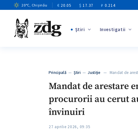
€
20.05
$
17.37
₽
0.214
20
°C
, Chișinău
Ştiri
Investigatii
+2
+6
+2
Principală
—
Ştiri
—
Justiție
— Mandat de arest
+2
Mandat de arestare em
procurorii au cerut a
învinuiri
27 aprilie 2026, 09:35