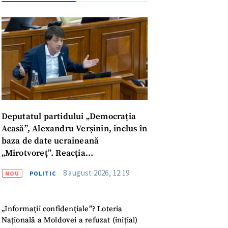
Deputatul partidului „Democrația
Acasă”, Alexandru Verșinin, inclus în
baza de date ucraineană
„Mirotvoreț”. Reacția
parlamentarului
8 august 2026, 12:19
NOU
POLITIC
meu
„Informații confidențiale”? Loteria
Națională a Moldovei a refuzat (inițial)