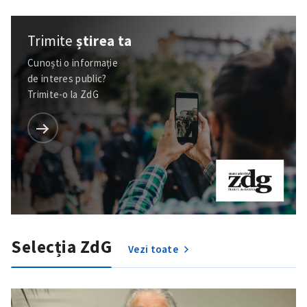
Trimite
știrea ta
Cunoști o informație
de interes public?
Trimite-o la ZdG
Selecția ZdG
Vezi toate