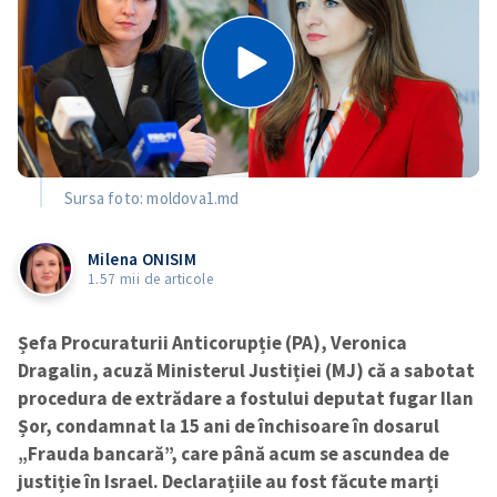
Sursa foto: moldova1.md
Milena ONISIM
1.57 mii de articole
Șefa Procuraturii Anticorupție (PA), Veronica
Dragalin, acuză Ministerul Justiției (MJ) că a sabotat
procedura de extrădare a fostului deputat fugar Ilan
Șor, condamnat la 15 ani de închisoare în dosarul
„Frauda bancară”, care până acum se ascundea de
justiție în Israel. Declarațiile au fost făcute marți