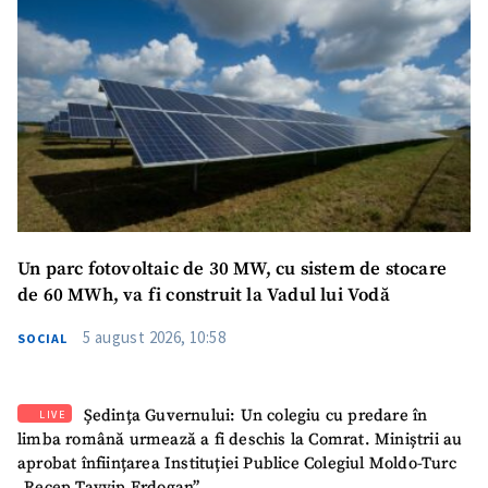
Un parc fotovoltaic de 30 MW, cu sistem de stocare
de 60 MWh, va fi construit la Vadul lui Vodă
5 august 2026, 10:58
SOCIAL
Ședința Guvernului: Un colegiu cu predare în
LIVE
limba română urmează a fi deschis la Comrat. Miniștrii au
aprobat înființarea Instituției Publice Colegiul Moldo-Turc
„Recep Tayyip Erdogan”