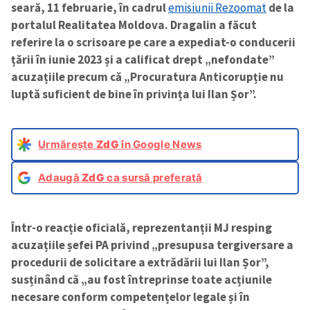
seară, 11 februarie, în cadrul
emisiunii Rezoomat
de la
portalul Realitatea Moldova. Dragalin a făcut
referire la o scrisoare pe care a expediat-o conducerii
țării în iunie 2023 și a calificat drept „nefondate”
acuzațiile precum că „Procuratura Anticorupție nu
luptă suficient de bine în privința lui Ilan Șor”.
Urmărește
ZdG
în Google News
Adaugă
ZdG
ca sursă preferată
Într-o reacție oficială, reprezentanții MJ resping
acuzațiile șefei PA privind „presupusa tergiversare a
procedurii de solicitare a extrădării lui Ilan Șor”,
susținând că „au fost întreprinse toate acțiunile
necesare conform competențelor legale și în