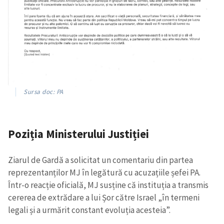
Sursa doc: PA
Poziția Ministerului Justiției
Ziarul de Gardă a solicitat un comentariu din partea
reprezentanților MJ în legătură cu acuzațiile șefei PA.
Într-o reacție oficială, MJ susține că instituția a transmis
cererea de extrădare a lui Șor către Israel „în termeni
legali și a urmărit constant evoluția acesteia”.