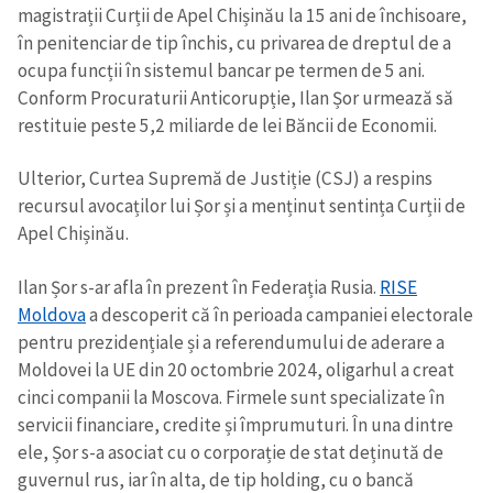
magistrații Curții de Apel Chișinău la 15 ani de închisoare,
în penitenciar de tip închis, cu privarea de dreptul de a
ocupa funcții în sistemul bancar pe termen de 5 ani.
Conform Procuraturii Anticorupție, Ilan Șor urmează să
restituie peste 5,2 miliarde de lei Băncii de Economii.
Ulterior, Curtea Supremă de Justiție (CSJ) a respins
recursul avocaților lui Șor și a menținut sentința Curții de
Apel Chișinău.
Ilan Șor s-ar afla în prezent în Federația Rusia.
RISE
Moldova
a descoperit că în perioada campaniei electorale
pentru prezidențiale și a referendumului de aderare a
Moldovei la UE din 20 octombrie 2024, oligarhul a creat
cinci companii la Moscova. Firmele sunt specializate în
servicii financiare, credite și împrumuturi. În una dintre
ele, Șor s-a asociat cu o corporație de stat deținută de
guvernul rus, iar în alta, de tip holding, cu o bancă