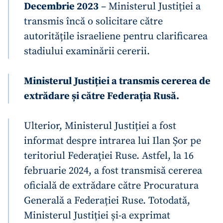
Decembrie 2023
– Ministerul Justiției a
transmis încă o solicitare către
autoritățile israeliene pentru clarificarea
stadiului examinării cererii.
Ministerul Justiției a transmis cererea de
ȘTIREA MEA
extrădare și către Federația Rusă.
Titlu știre
+ Adaugă titlu
Ulterior, Ministerul Justiției a fost
Fotografie
+ Încarcă imagine
informat despre intrarea lui Ilan Șor pe
teritoriul Federației Ruse. Astfel, la 16
Link media
+ Link media
februarie 2024, a fost transmisă cererea
oficială de extrădare către Procuratura
Generală a Federației Ruse. Totodată,
Mesajul știrei
+ Mesajul știrei
Ministerul Justiției și-a exprimat