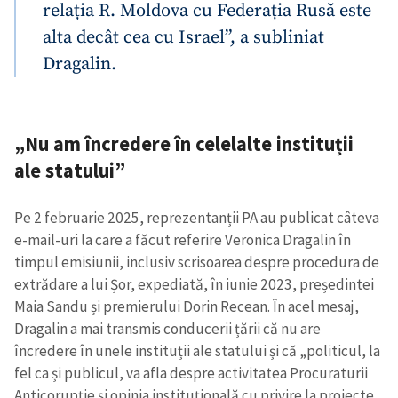
relația R. Moldova cu Federația Rusă este
alta decât cea cu Israel”, a subliniat
Dragalin.
„Nu am încredere în celelalte instituții
ale statului”
Pe 2 februarie 2025, reprezentanții PA au publicat câteva
e-mail-uri la care a făcut referire Veronica Dragalin în
timpul emisiunii, inclusiv scrisoarea despre procedura de
extrădare a lui Șor, expediată, în iunie 2023, președintei
Maia Sandu și premierului Dorin Recean. În acel mesaj,
Dragalin a mai transmis conducerii țării că nu are
încredere în unele instituții ale statului și că „politicul, la
fel ca și publicul, va afla despre activitatea Procuraturii
Anticorupție și opinia instituțională cu privire la proiecte