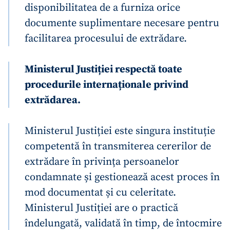
disponibilitatea de a furniza orice
documente suplimentare necesare pentru
CONTACT SURSĂ
facilitarea procesului de extrădare.
Sursă anonimă
Nume
+ Numele meu
Ministerul Justiției respectă toate
procedurile internaționale privind
Email
+ Emailul meu
extrădarea.
Telefon
+ Telefon personal
Ministerul Justiției este singura instituție
competentă în transmiterea cererilor de
Am citit și sunt de
acord cu
politica de
extrădare în privința persoanelor
confidențialitate
.
condamnate și gestionează acest proces în
TRIMITE ȘTIREA
mod documentat și cu celeritate.
Ministerul Justiției are o practică
îndelungată, validată în timp, de întocmire