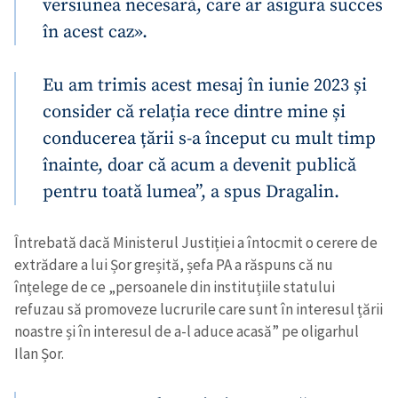
versiunea necesară, care ar asigura succes
în acest caz».
Eu am trimis acest mesaj în iunie 2023 și
consider că relația rece dintre mine și
conducerea țării s-a început cu mult timp
înainte, doar că acum a devenit publică
pentru toată lumea”, a spus Dragalin.
Întrebată dacă Ministerul Justiției a întocmit o cerere de
extrădare a lui Șor greșită, șefa PA a răspuns că nu
înțelege de ce „persoanele din instituțiile statului
refuzau să promoveze lucrurile care sunt în interesul țării
noastre și în interesul de a-l aduce acasă” pe oligarhul
Ilan Șor.