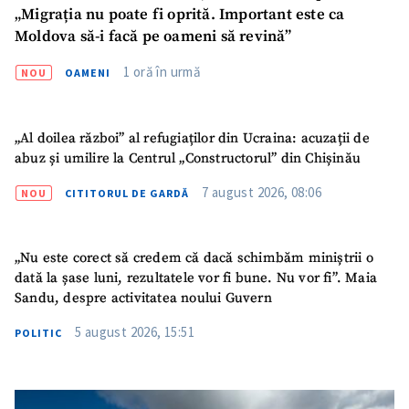
„Migrația nu poate fi oprită. Important este ca
Moldova să-i facă pe oameni să revină”
1 oră în urmă
NOU
OAMENI
„Al doilea război” al refugiaților din Ucraina: acuzații de
abuz și umilire la Centrul „Constructorul” din Chișinău
7 august 2026, 08:06
NOU
CITITORUL DE GARDĂ
„Nu este corect să credem că dacă schimbăm miniștrii o
dată la șase luni, rezultatele vor fi bune. Nu vor fi”. Maia
Sandu, despre activitatea noului Guvern
5 august 2026, 15:51
POLITIC