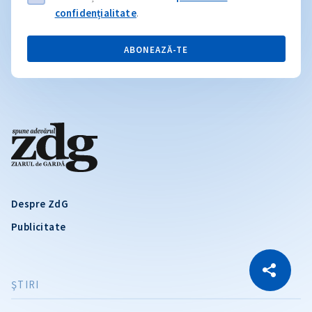
confidențialitate
.
ABONEAZĂ-TE
Despre ZdG
Publicitate
CITEȘTE
Citește articolul
Copiază Link
ŞTIRI