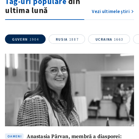
Tag-uri populare
din
ultima lună
Vezi ultimele știri
GUVERN
1904
RUSIA
1887
UCRAINA
1663
Anastasia Pârvan, membră a diasporei:
OAMENI