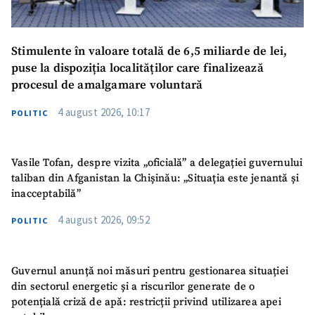
Stimulente în valoare totală de 6,5 miliarde de lei,
puse la dispoziția localităților care finalizează
procesul de amalgamare voluntară
4 august 2026, 10:17
POLITIC
Vasile Tofan, despre vizita „oficială” a delegației guvernului
taliban din Afganistan la Chișinău: „Situația este jenantă și
inacceptabilă”
4 august 2026, 09:52
POLITIC
Guvernul anunță noi măsuri pentru gestionarea situației
din sectorul energetic și a riscurilor generate de o
potențială criză de apă: restricții privind utilizarea apei