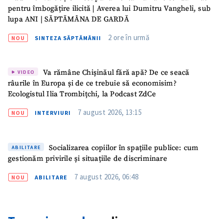
pentru îmbogățire ilicită | Averea lui Dumitru Vangheli, sub
lupa ANI | SĂPTĂMÂNA DE GARDĂ
2 ore în urmă
NOU
SINTEZA SĂPTĂMÂNII
Va rămâne Chișinăul fără apă? De ce seacă
VIDEO
râurile în Europa și de ce trebuie să economisim?
Ecologistul Ilia Trombițchi, la Podcast ZdCe
7 august 2026, 13:15
NOU
INTERVIURI
Socializarea copiilor în spațiile publice: cum
ABILITARE
gestionăm privirile și situațiile de discriminare
7 august 2026, 06:48
NOU
ABILITARE