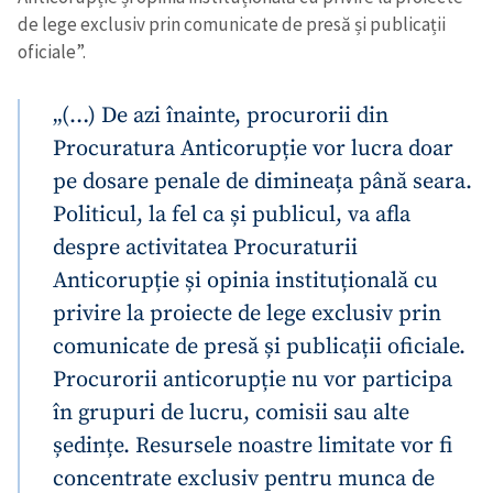
de lege exclusiv prin comunicate de presă și publicații
oficiale”.
„(…) De azi înainte, procurorii din
Procuratura Anticorupție vor lucra doar
pe dosare penale de dimineața până seara.
Politicul, la fel ca și publicul, va afla
despre activitatea Procuraturii
Anticorupție și opinia instituțională cu
privire la proiecte de lege exclusiv prin
comunicate de presă și publicații oficiale.
Procurorii anticorupție nu vor participa
în grupuri de lucru, comisii sau alte
Trimite o informație
Despre ZdG
in English
на русском
ședințe. Resursele noastre limitate vor fi
concentrate exclusiv pentru munca de