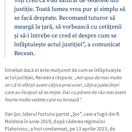
Toți cred că s-au săturat de vedetele din
justiție. Toată lumea vrea pur și simplu să
se facă dreptate. Recomand tuturor să
SUSȚINE
meargă la țară, să vorbească cu cetățenii
și să-i întrebe ce cred ei despre cum se
înfăptuiește actul justiției”, a comunicat
Recean.
Întrebat dacă el este mulțumit de cum se înfăptuiește
actul justiției, Recean a răspuns:
„Am spus de mai multe
ori că în sfârșit avem câțiva procurori, câțiva judecători
care au început să se miște. Dar cu părere de rău mai avem
foarte multe vedete care nu livrează”.
llan Șor, liderul fostului partid „Șor”, care a fugit din R.
Moldova în iunie 2019, după căderea regimului
Plahotniuc, a fost condamnat, pe 13 aprilie 2023, de