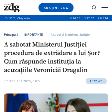
SUSȚINE ZDG
+3
Caută
+2
30
°C
, Chișinău
€
20.05
$
17.37
₽
0.214
Ştiri
+7
+2
Investigatii
Banii tăi
+6
Principală
—
IMPORTANTE
— A sabotat Ministerul Justiției
Video
+1
procedura…
+1
+1
A sabotat Ministerul Justiției
Special
procedura de extrădare a lui Șor?
Blog
+1
ZdGust
Cum răspunde instituția la
+1
acuzațiile Veronicăi Dragalin
12 februarie 2025, 10:55
1672 viz.