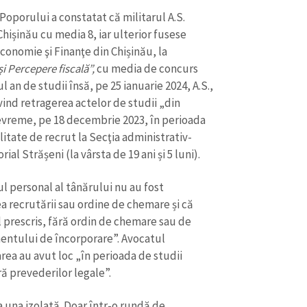
oporului a constatat că militarul A.S.
 Chișinău cu media 8, iar ulterior fusese
conomie şi Finanţe din Chișinău, la
i Percepere fiscală”,
cu media de concurs
l an de studii însă, pe 25 ianuarie 2024, A.S.,
vind retragerea actelor de studii „din
evreme, pe 18 decembrie 2023, în perioada
alitate de recrut la Secţia administrativ-
rial Strășeni (la vârsta de 19 ani și 5 luni).
l personal al tânărului nu au fost
 recrutării sau ordine de chemare și că
 prescris, fără ordin de chemare sau de
mentului de încorporare”. Avocatul
area au avut loc „în perioada de studii
ră prevederilor legale”.
 una izolată. Doar într-o rundă de