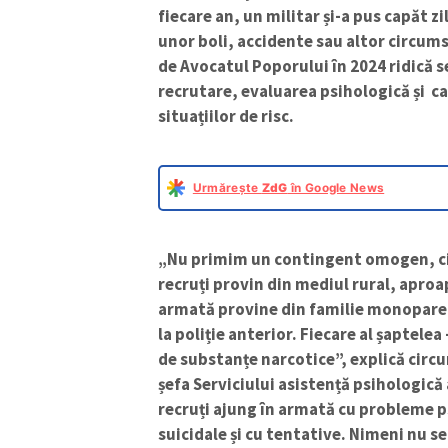
fiecare an, un militar și-a pus capăt zi
unor boli, accidente sau altor circums
de Avocatul Poporului în 2024 ridică 
recrutare, evaluarea psihologică și c
situațiilor de risc.
Urmărește
ZdG
în Google News
„Nu primim un contingent omogen, ci 
recruți provin din mediul rural,
aproap
armată provine din familie monoparent
la poliție anterior. Fiecare al șaptele
de substanțe narcotice”, explică circ
șefa Serviciului asistență psihologică
recruți ajung în armată cu probleme ps
suicidale și cu tentative. Nimeni nu se