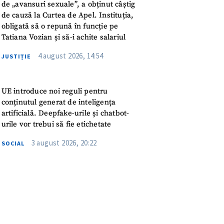
meu
de „avansuri sexuale”, a obținut câștig
de cauză la Curtea de Apel. Instituția,
obligată să o repună în funcție pe
rsonal
Tatiana Vozian și să-i achite salariul
ord cu
politica de
4 august 2026, 14:54
JUSTIȚIE
IREA
UE introduce noi reguli pentru
conținutul generat de inteligența
artificială. Deepfake-urile și chatbot-
urile vor trebui să fie etichetate
3 august 2026, 20:22
SOCIAL