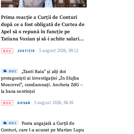
Prima reacție a Curții de Conturi
după ce a fost obligată de Curtea de
Apel să o repună în funcție pe
Tatiana Vozian și să-i achite salariul
„pentru absența forțată de la
5 august 2026, 09:12
NOU
JUSTIȚIE
muncă”
„Tanti Raia” și alți doi
DOC
protagoniști ai investigației „În Slujba
Moscovei”, condamnați. Ancheta ZdG –
la baza sentinței
5 august 2026, 06:36
NOU
DOSAR
meu
Fosta angajată a Curții de
DOC
Conturi, care l-a acuzat pe Marian Lupu