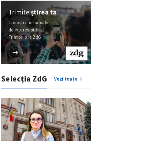
Trimite
știrea ta
Cunoști o informație
de interes public?
Trimite-o la ZdG
Selecția ZdG
Vezi toate