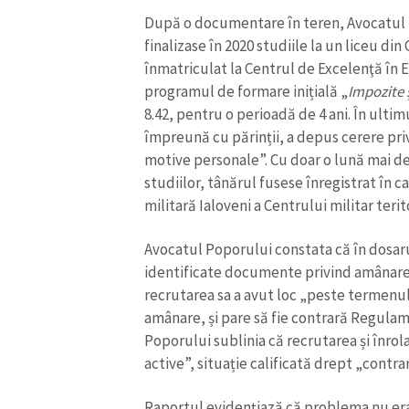
După o documentare în teren, Avocatul P
finalizase în 2020 studiile la un liceu din
înmatriculat la Centrul de Excelenţă în E
programul de formare inițială „
Impozite ș
8.42, pentru o perioadă de 4 ani. În ultimu
împreună cu părinții, a depus cerere pri
motive personale”. Cu doar o lună mai d
studiilor, tânărul fusese înregistrat în c
militară Ialoveni a Centrului militar terito
Avocatul Poporului constata că în dosaru
identificate documente privind amânarea
recrutarea sa a avut loc „peste termenul
amânare, și pare să fie contrară Regula
Poporului sublinia că recrutarea și înrol
active”, situație calificată drept „contra
Raportul evidențiază că problema nu era