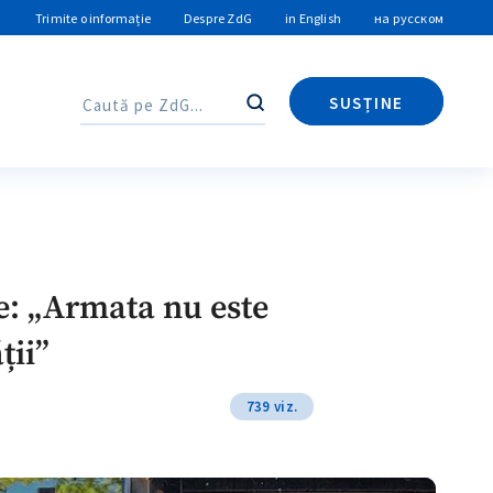
Trimite o informație
Despre ZdG
in English
на русском
SUSȚINE
Caută
Caută
e: „Armata nu este
ții”
739 viz.