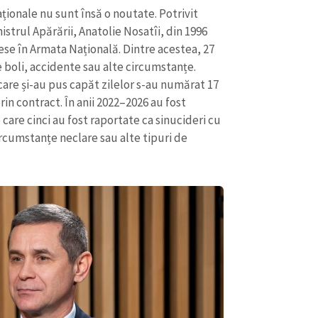
Email
+ Emailul 
ționale nu sunt însă o noutate. Potrivit
+ Link media
strul Apărării, Anatolie Nosatîi, din 1996
Telefon
+ Telefon pe
ese în Armata Națională. Dintre acestea, 27
e boli, accidente sau alte circumstanțe.
Am citit și sunt de ac
 care și-au pus capăt zilelor s-au numărat 17
+ Mesajul știrei
confidențialitate
.
prin contract. În anii 2022–2026 au fost
care cinci au fost raportate ca sinucideri cu
TRIMITE ȘT
circumstanțe neclare sau alte tipuri de