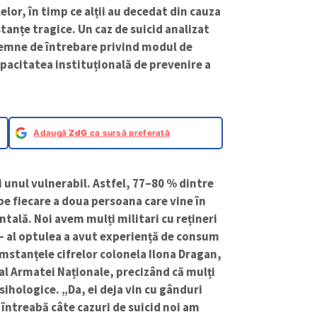
lelor, în timp ce alții au decedat din cauza
tanțe tragice. Un caz de suicid analizat
semne de întrebare privind modul de
apacitatea instituțională de prevenire a
Adaugă
ZdG
ca sursă preferată
unul vulnerabil. Astfel, 77–80 % dintre
e fiecare a doua persoana care vine în
ală. Noi avem mulți militari cu rețineri
a – al optulea a avut experiență de consum
umstanțele cifrelor
colonela Ilona Dragan,
 al Armatei Naționale, precizând că mulți
ihologice. „Da, ei deja vin cu gânduri
 întreabă câte cazuri de suicid noi am