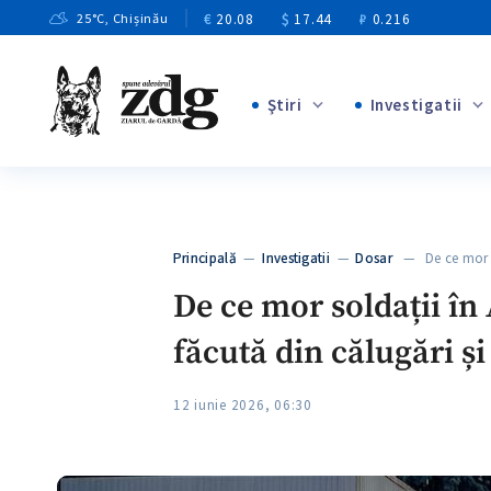
€
20.08
$
17.44
₽
0.216
25
°C
, Chișinău
Ştiri
Investigatii
+8
+4
+1
+12
+1
Principală
—
Investigatii
—
Dosar
— De ce mor s
+5
De ce mor soldații î
făcută din călugări și 
12 iunie 2026, 06:30