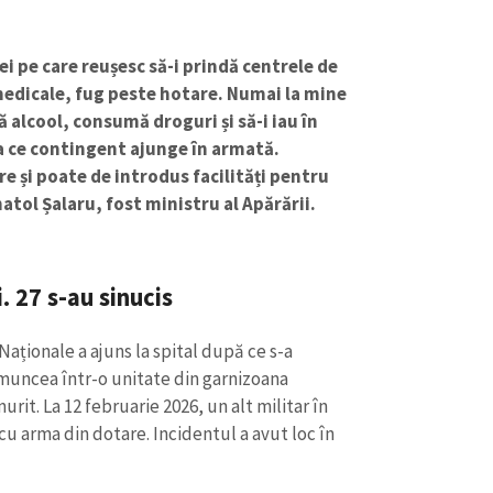
ei pe care reușesc să-i prindă centrele de
te medicale, fug peste hotare. Numai la mine
 alcool, consumă droguri și să-i iau în
a ce contingent ajunge în armată.
e și poate de introdus facilități pentru
natol Șalaru, fost ministru al Apărării.
. 27 s-au sinucis
CONTACT SURSĂ
 Naționale a ajuns la spital după ce s-a
muncea într-o unitate din garnizoana
Sursă anonimă
+ Adaugă titlu
murit. La 12 februarie 2026, un alt militar în
u arma din dotare. Incidentul a avut loc în
Nume
+ Numele 
+ Încarcă imagine