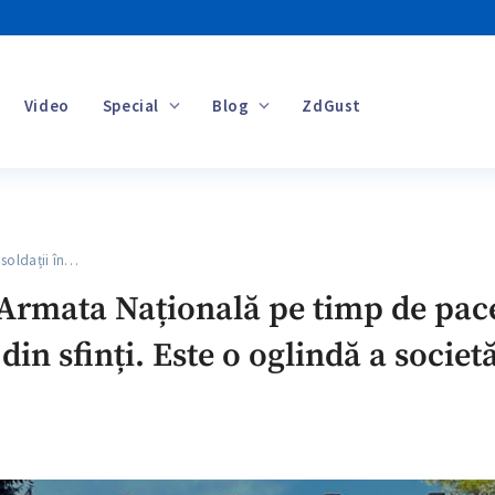
Video
Special
Blog
ZdGust
Banii tăi
oldații în…
n Armata Națională pe timp de pac
din sfinți. Este o oglindă a societă