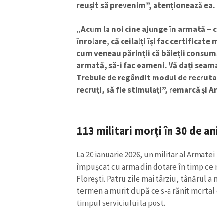
reușit să prevenim”, atenționează ea.
„Acum la noi cine ajunge în armată – c
înrolare, că ceilalți își fac certifica
cum veneau părinții că băieții consumă
armată, să-i fac oameni. Vă dați seam
Trebuie de regândit modul de recrutar
recruți, să fie stimulați”, remarcă și A
113 militari morți în 30 de ani
ȘTIREA MEA
La 20 ianuarie 2026, un militar al Armatei
împușcat cu arma din dotare în timp ce 
Titlu știre
Florești. Patru zile mai târziu, tânărul a 
termen a murit după ce s-a rănit mortal c
Fotografie
timpul serviciului la post.