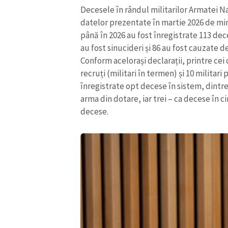
Decesele în rândul militarilor Armatei Na
Link media
datelor prezentate în martie 2026 de mini
până în 2026 au fost înregistrate 113 dec
au fost sinucideri și 86 au fost cauzate d
Conform acelorași declarații, printre cei
Mesajul știrei
recruți (militari în termen) și 10 militari 
înregistrate opt decese în sistem, dintre 
arma din dotare, iar trei – ca decese în 
decese.