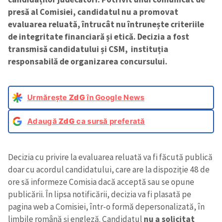
presă al Comisiei, candidatul nu a promovat
evaluarea reluată, întrucât nu întrunește criteriile
de integritate financiară și etică. Decizia a fost
transmisă candidatului și CSM, instituția
responsabilă de organizarea concursului.
Urmărește
ZdG
în Google News
Adaugă
ZdG
ca sursă preferată
Decizia cu privire la evaluarea reluată va fi făcută publică
doar cu acordul candidatului, care are la dispoziție 48 de
ore să informeze Comisia dacă acceptă sau se opune
publicării. În lipsa notificării, decizia va fi plasată pe
pagina web a Comisiei, într-o formă depersonalizată, în
limbile română și engleză. Candidatul
nu a solicitat