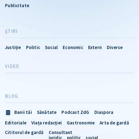
Publicitate
ŞTIRI
Justiție
Politic
Social
Economic
Extern
Diverse
VIDEO
BLOG
Banii tăi
Sănătate
Podcast ZdG
Diaspora
Editoriale
Viața redacției
Gastronomie
Arta de gardă
Cititorul de gardă
Consultant
juridic
politic
social