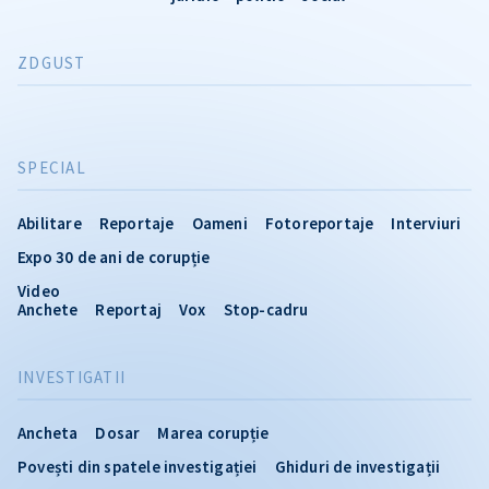
ZDGUST
SPECIAL
Abilitare
Reportaje
Oameni
Fotoreportaje
Interviuri
Expo 30 de ani de corupție
Video
Anchete
Reportaj
Vox
Stop-cadru
INVESTIGATII
Ancheta
Dosar
Marea corupție
Povești din spatele investigației
Ghiduri de investigații