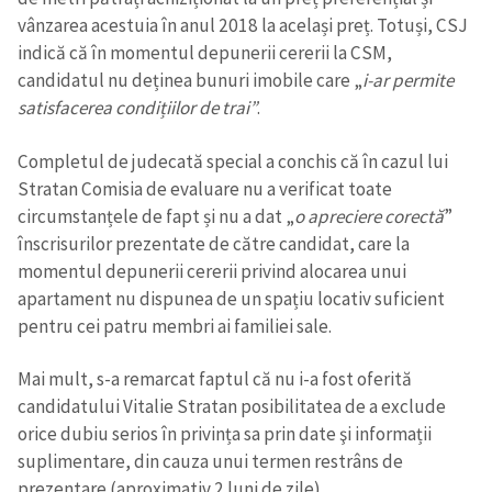
vânzarea acestuia în anul 2018 la același preț. Totuși, CSJ
indică că în momentul depunerii cererii la CSM,
Trimite o informație
Despre ZdG
candidatul nu deținea bunuri imobile care „
i-ar permite
in English
на русском
satisfacerea condițiilor de trai”
.
Completul de judecată special a conchis că în cazul lui
Stratan Comisia de evaluare nu a verificat toate
circumstanțele de fapt și nu a dat „
o apreciere corectă
”
înscrisurilor prezentate de către candidat, care la
momentul depunerii cererii privind alocarea unui
apartament nu dispunea de un spațiu locativ suficient
pentru cei patru membri ai familiei sale.
Mai mult, s-a remarcat faptul că nu i-a fost oferită
candidatului Vitalie Stratan posibilitatea de a exclude
orice dubiu serios în privința sa prin date şi informații
suplimentare, din cauza unui termen restrâns de
prezentare (aproximativ 2 luni de zile).