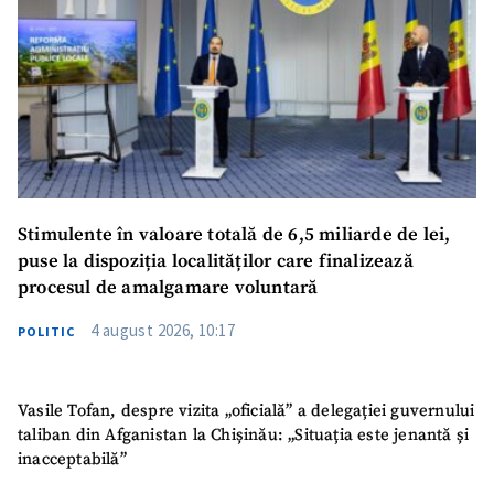
Stimulente în valoare totală de 6,5 miliarde de lei,
puse la dispoziția localităților care finalizează
procesul de amalgamare voluntară
4 august 2026, 10:17
POLITIC
Vasile Tofan, despre vizita „oficială” a delegației guvernului
taliban din Afganistan la Chișinău: „Situația este jenantă și
inacceptabilă”