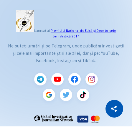
Laureat al
Premiului Naţional de Etică și Deontologie
Jurnalistică 2017
Ne puteți urmări și pe Telegram, unde publicăm investigații
și cele mai importante știri ale zilei, dar și pe: YouTube,
Facebook, Instagram și TikTok.
CITEȘTE
Citește articolul
Copiază Link
ZdG este membru al rețelei globale a jurnaliștilor de investigație (GIJN).