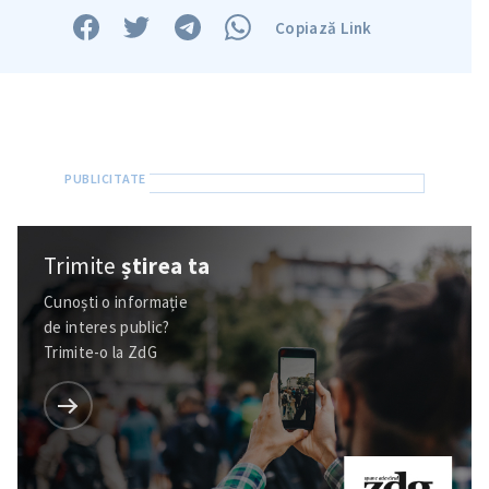
Copiază Link
Trimite
știrea ta
Cunoști o informație
de interes public?
Trimite-o la ZdG
ȘTIREA MEA
Titlu știre
+ Adaugă titlu