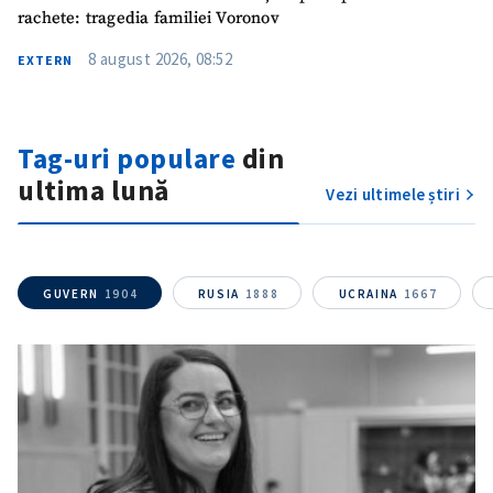
rachete: tragedia familiei Voronov
8 august 2026, 08:52
EXTERN
Tag-uri populare
din
ultima lună
Vezi ultimele știri
GUVERN
1904
RUSIA
1888
UCRAINA
1667
SUSȚINE