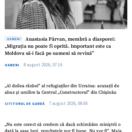
Anastasia Pârvan, membră a diasporei:
OAMENI
„Migrația nu poate fi oprită. Important este ca
Moldova să-i facă pe oameni să revină”
8 august 2026, 07:16
OAMENI
„Al doilea război” al refugiaților din Ucraina: acuzații de
abuz și umilire la Centrul „Constructorul” din Chișinău
7 august 2026, 08:06
CITITORUL DE GARDĂ
„Nu este corect să credem că dacă schimbăm miniștrii o
dată la șase luni, rezultatele vor fi bune. Nu vor fi”. Maia