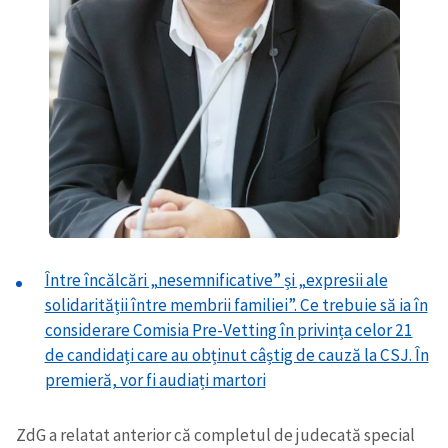
Între încălcări „nesemnificative” și „expresii ale
solidarității între membrii familiei”. Ce trebuie să ia în
considerare Comisia Pre-Vetting în privința celor 21
de candidați care au obținut câștig de cauză la CSJ. În
premieră, vor fi audiați martori
ZdG a relatat anterior că completul de judecată special