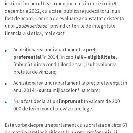
instituit în cadrul CSJ a menționat că în decizia din 9
decembrie 2022, cu a cărei publicare judecătorul nu a
fost de acord, Comisia de evaluare a constatat existența
unor „
dubii serioase
” privind criteriile de integritate
financiară și etică, mai exact:
Achiziționarea unui apartament la
preț
preferențial
în 2014, în capitală –
eligibilitate
,
îmbunătățirea condițiilor de trai și subevaluarea
prețului de vânzare;
Achiziționarea unui apartament la preț preferențial în
anul 2014 –
sursa
mijloacelor financiare;
Nu a fost declarat un
împrumut
în valoare de 200
000 de lei în modul prevăzut de lege.
Este vorba despre un apartament cu suprafața de circa 67
de metri pătrați achiziționat la un preț preferențial și