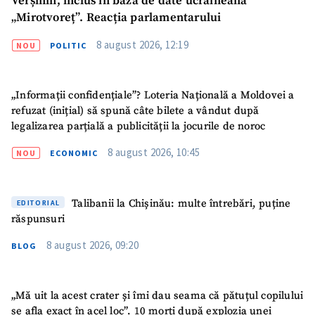
Verșinin, inclus în baza de date ucraineană
Telefon
+ Telefon personal
„Mirotvoreț”. Reacția parlamentarului
Am citit și sunt de
8 august 2026, 12:19
NOU
POLITIC
acord cu
politica de
confidențialitate
.
TRIMITE ȘTIREA
„Informații confidențiale”? Loteria Națională a Moldovei a
refuzat (inițial) să spună câte bilete a vândut după
legalizarea parțială a publicității la jocurile de noroc
8 august 2026, 10:45
NOU
ECONOMIC
Talibanii la Chișinău: multe întrebări, puține
EDITORIAL
răspunsuri
8 august 2026, 09:20
BLOG
„Mă uit la acest crater și îmi dau seama că pătuțul copilului
se afla exact în acel loc”. 10 morți după explozia unei