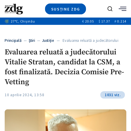
SUSȚINE ZDG
Caută
27
°C
, Chișinău
€
20.05
$
17.37
₽
0.214
Ştiri
+7
+2
Investigatii
Banii tăi
+2
Principală
—
Ştiri
—
Justiție
— Evaluarea reluată a judecătorului
Video
Vitalie…
Evaluarea reluată a judecătorului
Special
Vitalie Stratan, candidat la CSM, a
Blog
ZdGust
fost finalizată. Decizia Comisie Pre-
Vetting
10 aprilie 2024, 13:58
1031 viz.