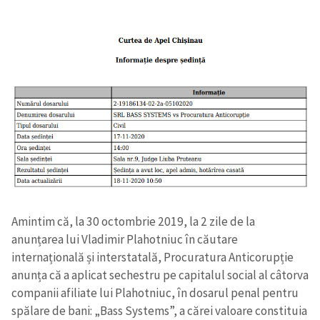
Trimite o informație
Despre ZdG
in English
на русском
Amintim că, la 30 octombrie 2019, la 2 zile de la
anunțarea lui Vladimir Plahotniuc în căutare
internațională și interstatală, Procuratura Anticorupție
anunța că a aplicat sechestru pe capitalul social al câtorva
companii afiliate lui Plahotniuc, în dosarul penal pentru
spălare de bani: „Bass Systems”, a cărei valoare constituia