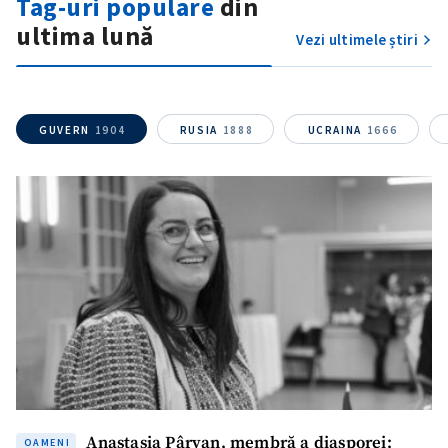
Tag-uri populare
din
ultima lună
Vezi ultimele știri
GUVERN
1904
RUSIA
1888
UCRAINA
1666
Anastasia Pârvan, membră a diasporei:
OAMENI