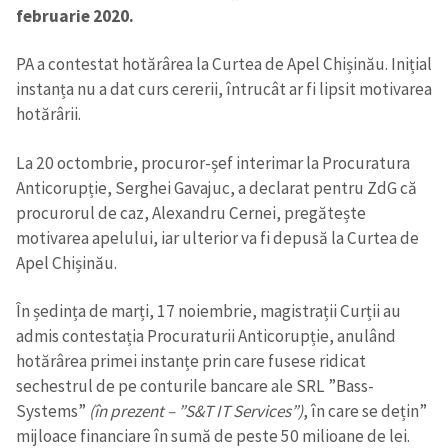
februarie 2020.
PA a contestat hotărârea la Curtea de Apel Chișinău. Inițial
instanța nu a dat curs cererii, întrucât ar fi lipsit motivarea
hotărârii.
La 20 octombrie, procuror-șef interimar la Procuratura
Anticorupție, Serghei Gavajuc, a declarat pentru ZdG că
procurorul de caz, Alexandru Cernei, pregătește
motivarea apelului, iar ulterior va fi depusă la Curtea de
Apel Chișinău.
În ședința de marți, 17 noiembrie, magistrații Curții au
admis contestația Procuraturii Anticorupție, anulând
hotărârea primei instanțe prin care fusese ridicat
sechestrul de pe conturile bancare ale SRL ”Bass-
Systems”
(în prezent – ”S&T IT Services”)
, în care se dețin”
mijloace financiare în sumă de peste 50 milioane de lei.