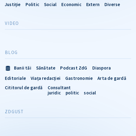
Justiție
Politic
Social
Economic
Extern
Diverse
VIDEO
BLOG
Banii tăi
Sănătate
Podcast ZdG
Diaspora
Editoriale
Viața redacției
Gastronomie
Arta de gardă
Cititorul de gardă
Consultant
juridic
politic
social
ZDGUST