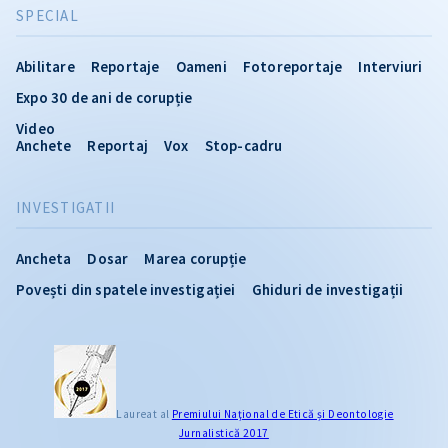
SPECIAL
Abilitare
Reportaje
Oameni
Fotoreportaje
Interviuri
Expo 30 de ani de corupție
Video
Anchete
Reportaj
Vox
Stop-cadru
INVESTIGATII
Ancheta
Dosar
Marea corupție
Povești din spatele investigației
Ghiduri de investigații
Laureat al
Premiului Naţional de Etică și Deontologie
Jurnalistică 2017