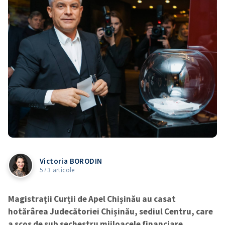
Victoria BORODIN
573 articole
Magistrații Curții de Apel Chișinău au casat
hotărârea Judecătoriei Chișinău, sediul Centru, care
a scos de sub sechestru mijloacele financiare