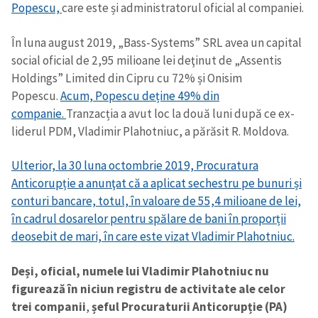
Popescu,
care este și administratorul oficial al companiei.
În luna august 2019, „Bass-Systems” SRL avea un capital
social oficial de 2,95 milioane lei deţinut de „Assentis
Holdings” Limited din Cipru cu 72% și Onisim
Popescu.
Acum, Popescu deține 49% din
companie.
Tranzacția a avut loc la două luni după ce ex-
liderul PDM, Vladimir Plahotniuc, a părăsit R. Moldova.
Ulterior, la 30 luna octombrie 2019, Procuratura
Anticorupție a anunţat că a aplicat sechestru pe bunuri și
conturi bancare, totul, în valoare de 55,4 milioane de lei,
în cadrul dosarelor pentru spălare de bani în proporții
deosebit de mari, în care este vizat Vladimir Plahotniuc.
Deși, oficial, numele lui Vladimir Plahotniuc nu
figurează în niciun registru de activitate ale celor
trei companii
,
șeful Procuraturii Anticorupție (PA)