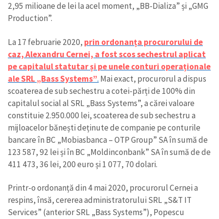
2,95 milioane de lei la acel moment, „BB-Dializa” și „GMG
Production”.
La 17 februarie 2020,
prin ordonanța procurorului de
caz, Alexandru Cernei, a fost scos sechestrul aplicat
pe capitalul statutar și pe unele conturi operaționale
ale SRL „Bass Systems”
.
Mai exact, procurorul a dispus
scoaterea de sub sechestru a cotei-părți de 100% din
capitalul social al SRL „Bass Systems”, a cărei valoare
constituie 2.950.000 lei, scoaterea de sub sechestru a
mijloacelor bănești deținute de companie pe conturile
bancare în BC „Mobiasbanca – OTP Group” SA în sumă de
123 587, 92 lei și în BC „Moldinconbank” SA în sumă de de
411 473, 36 lei, 200 euro și 1 077, 70 dolari.
Printr-o ordonanță din 4 mai 2020, procurorul Cernei a
respins, însă, cererea administratorului SRL „S&T IT
Services” (anterior SRL „Bass Systems”), Popescu