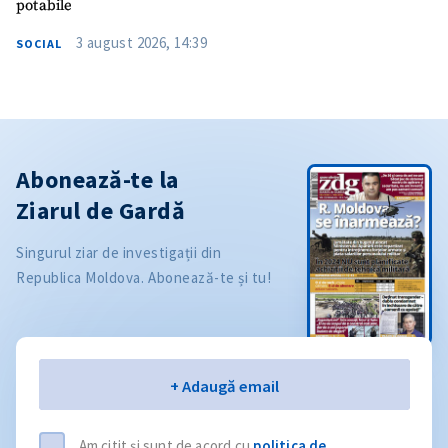
potabile
3 august 2026, 14:39
SOCIAL
Abonează-te la
Ziarul de Gardă
Singurul ziar de investigații din
Republica Moldova. Abonează-te și tu!
Email
+ Adaugă email
Am citit și sunt de acord cu
politica de