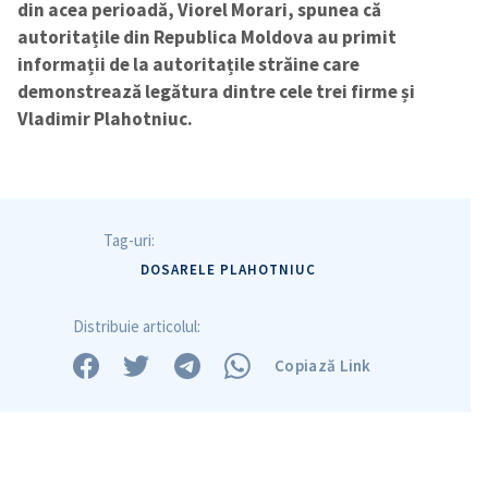
din acea perioadă, Viorel Morari, spunea că
autoritațile din Republica Moldova au primit
informații de la autoritațile străine care
demonstrează legătura dintre cele trei firme și
Vladimir Plahotniuc.
Tag-uri:
DOSARELE PLAHOTNIUC
Distribuie articolul:
ȘTIREA MEA
Copiază Link
Titlu știre
+ Adaugă titlu
Fotografie
+ Încarcă imagine