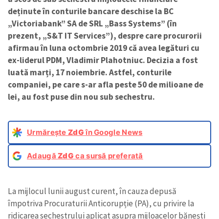
deținute în conturile bancare deschise la BC
„Victoriabank” SA de SRL „Bass Systems” (în
prezent, „S&T IT Services”), despre care procurorii
afirmau în luna octombrie 2019 că avea legături cu
ex-liderul PDM, Vladimir Plahotniuc. Decizia a fost
luată marți, 17 noiembrie. Astfel, conturile
companiei, pe care s-ar afla peste 50 de milioane de
lei, au fost puse din nou sub sechestru.
Urmărește
ZdG
în Google News
Adaugă
ZdG
ca sursă preferată
La mijlocul lunii august curent, în cauza depusă
împotriva Procuraturii Anticorupție (PA), cu privire la
ridicarea sechestrului aplicat asupra mijloacelor bănești