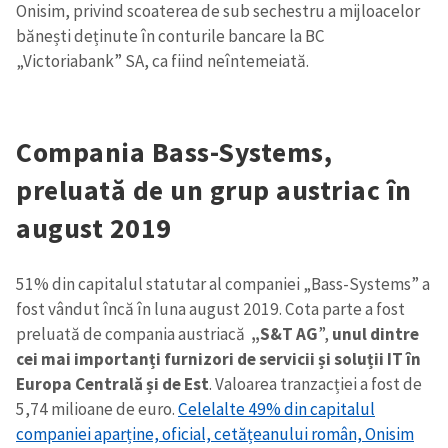
Onisim, privind scoaterea de sub sechestru a mijloacelor
bănești deținute în conturile bancare la BC
„Victoriabank” SA, ca fiind neîntemeiată.
Compania Bass-Systems,
preluată de un grup austriac în
august 2019
51% din capitalul statutar al companiei „Bass-Systems” a
fost vândut încă în luna august 2019. Cota parte a fost
preluată de compania austriacă
„S&T AG
”,
unul dintre
cei mai importanți furnizori de servicii și soluții IT în
Europa Centrală și de Est
. Valoarea tranzacției a fost de
5,74 milioane de euro.
Celelalte 49% din capitalul
companiei aparține, oficial, cetățeanului român, Onisim