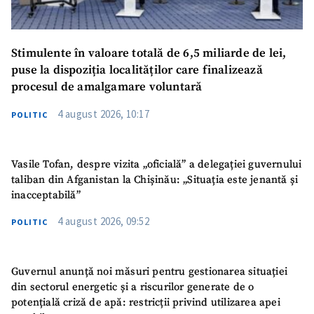
Stimulente în valoare totală de 6,5 miliarde de lei,
puse la dispoziția localităților care finalizează
procesul de amalgamare voluntară
4 august 2026, 10:17
POLITIC
Vasile Tofan, despre vizita „oficială” a delegației guvernului
taliban din Afganistan la Chișinău: „Situația este jenantă și
inacceptabilă”
4 august 2026, 09:52
POLITIC
Guvernul anunță noi măsuri pentru gestionarea situației
din sectorul energetic și a riscurilor generate de o
potențială criză de apă: restricții privind utilizarea apei