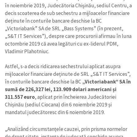
în noiembrie 2019, Judecătoria Chișinău, sediul Centru, a
decis scoaterea de sub sechestru a mijloacelor financiare
deținute în conturile bancare deschise la BC
„Victoriabank” SA de SRL „Bass Systems” (în prezent,
„S&T IT Services”), despre care procurorii afirmau în luna
octombrie 2019 că avea legături cu ex-liderul PDM,
Vladimir Plahotniuc.
Astfel, s-a decis ridicarea sechestrului aplicat asupra
mijloacelor financiare deținute de SRL „S&T IT Services”,
în conturile bancare deschise la BC
„Victoriabank” SA în
sumă de 226,327 lei, 123.909 dolari americani și
311.557 euro
, aplicat prin încheierea Judecătoriei
Chișinău (sediul Ciocana) din 6 noiembrie 2019 și
mandatul judecătoresc din 6 noiembrie 2019.
„Analizând circumstanțele cauzei, prin prisma normelor
de drept citate, instanța de judecată conchide asupra