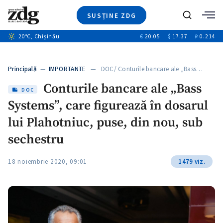
SUSȚINE ZDG
Caută
+2
20
°C
, Chișinău
€
20.05
$
17.37
₽
0.214
Ştiri
+7
+3
Investigatii
Banii tăi
+2
Principală
—
IMPORTANTE
— DOC/ Conturile bancare ale „Bass…
Video
+1
+1
Conturile bancare ale „Bass
Special
DOC
Systems”, care figurează în dosarul
Blog
+2
ZdGust
lui Plahotniuc, puse, din nou, sub
sechestru
18 noiembrie 2020, 09:01
1479 viz.