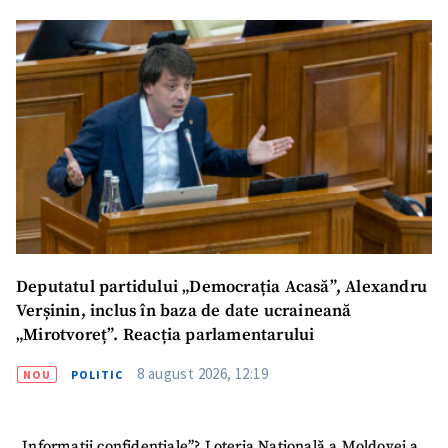
acord cu
politica de
confidențialitate
.
TRIMITE ȘTIREA
Deputatul partidului „Democrația Acasă”, Alexandru
Verșinin, inclus în baza de date ucraineană
„Mirotvoreț”. Reacția parlamentarului
8 august 2026, 12:19
NOU
POLITIC
„Informații confidențiale”? Loteria Națională a Moldovei a