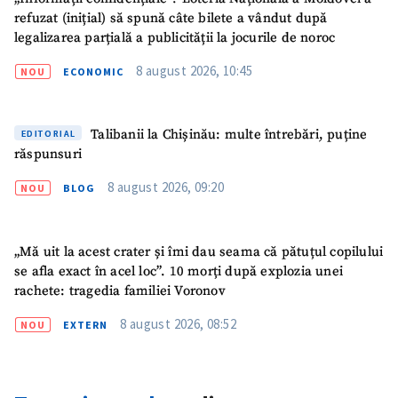
refuzat (inițial) să spună câte bilete a vândut după
legalizarea parțială a publicității la jocurile de noroc
8 august 2026, 10:45
NOU
ECONOMIC
Talibanii la Chișinău: multe întrebări, puține
EDITORIAL
răspunsuri
8 august 2026, 09:20
NOU
BLOG
„Mă uit la acest crater și îmi dau seama că pătuțul copilului
se afla exact în acel loc”. 10 morți după explozia unei
rachete: tragedia familiei Voronov
SUSȚINE
8 august 2026, 08:52
NOU
EXTERN