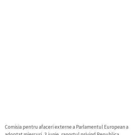
Trimite o informație
Despre ZdG
in English
на русском
Comisia pentru afaceri externe a Parlamentul European a
adoptat miercuri, 3 iunie, raportul privind Republica