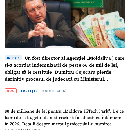
Sursă anonimă
Nume
+ Numele meu
Email
+ Emailul meu
Telefon
+ Telefon personal
Un fost director al Agenției „Moldsilva”, care
DOC
Am citit și sunt de
și-a acordat indemnizații de peste 66 de mii de lei,
acord cu
politica de
obligat să le restituie. Dumitru Cojocaru pierde
confidențialitate
.
definitiv procesul de judecată cu Ministerul
TRIMITE ȘTIREA
Mediului
5 ore în urmă
NOU
JUSTIȚIE
80 de milioane de lei pentru „Moldova HiTech Park”: De ce
banii de la bugetul de stat riscă să fie alocați cu întârziere
în 2026. Detalii despre mersul proiectului și numirea