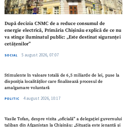
După decizia CNMC de a reduce consumul de
energie electrică, Primăria Chișinău explică de ce nu
va stinge iluminatul public: „Este destinat siguranței
cetățenilor”
5 august 2026, 07:07
SOCIAL
Stimulente în valoare totală de 6,5 miliarde de lei, puse la
dispoziția localităților care finalizează procesul de
amalgamare voluntară
4 august 2026, 10:17
POLITIC
Vasile Tofan, despre vizita „oficială” a delegației guvernului
taliban din Afganistan la Chișinău: „Situația este jenantă și