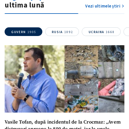
ultima lună
Vezi ultimele știri
SUSȚINE
GUVERN
1905
RUSIA
1892
UCRAINA
1668
Vasile Tofan, după incidentul de la Crocmaz: „Avem