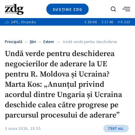
SUSȚINE ZDG
+7
Caută
+1
24
°C
, Chișinău
€
20.06
$
17.40
₽
0.213
Ştiri
+11
+3
Investigatii
Banii tăi
+3
Principală
—
Ştiri
—
Extern
— Undă verde pentru deschiderea
Video
negocierilor…
+3
Undă verde pentru deschiderea
Special
negocierilor de aderare la UE
Blog
ZdGust
pentru R. Moldova și Ucraina?
Marta Kos: „Anunțul privind
acordul dintre Ungaria și Ucraina
deschide calea către progrese pe
parcursul procesului de aderare”
3 iunie 2026, 19:55
7507 viz.