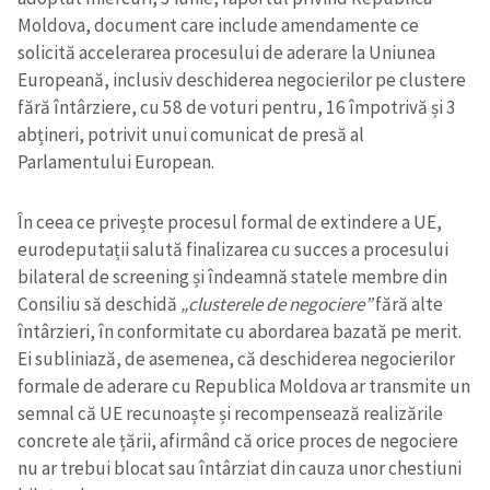
Moldova, document care include amendamente ce
solicită accelerarea procesului de aderare la Uniunea
Europeană, inclusiv deschiderea negocierilor pe clustere
fără întârziere, cu 58 de voturi pentru, 16 împotrivă și 3
abțineri, potrivit unui comunicat de presă al
Parlamentului European.
În ceea ce privește procesul formal de extindere a UE,
eurodeputații salută finalizarea cu succes a procesului
bilateral de screening și îndeamnă statele membre din
Consiliu să deschidă
„clusterele de negociere”
fără alte
întârzieri, în conformitate cu abordarea bazată pe merit.
Ei subliniază, de asemenea, că deschiderea negocierilor
formale de aderare cu Republica Moldova ar transmite un
semnal că UE recunoaște și recompensează realizările
concrete ale țării, afirmând că orice proces de negociere
nu ar trebui blocat sau întârziat din cauza unor chestiuni