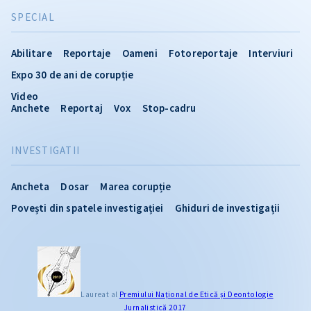
SPECIAL
Abilitare
Reportaje
Oameni
Fotoreportaje
Interviuri
Expo 30 de ani de corupție
Video
Anchete
Reportaj
Vox
Stop-cadru
INVESTIGATII
Ancheta
Dosar
Marea corupție
Povești din spatele investigației
Ghiduri de investigații
Laureat al
Premiului Naţional de Etică și Deontologie
Jurnalistică 2017