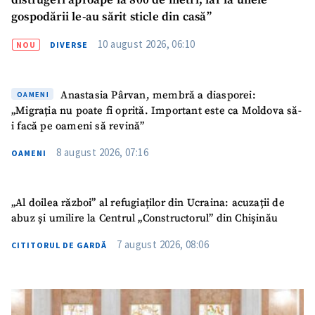
distrugeri aproape la 800 de metri, iar la unele
gospodării le-au sărit sticle din casă”
10 august 2026, 06:10
NOU
DIVERSE
Anastasia Pârvan, membră a diasporei:
OAMENI
„Migrația nu poate fi oprită. Important este ca Moldova să-
i facă pe oameni să revină”
8 august 2026, 07:16
OAMENI
„Al doilea război” al refugiaților din Ucraina: acuzații de
abuz și umilire la Centrul „Constructorul” din Chișinău
7 august 2026, 08:06
CITITORUL DE GARDĂ