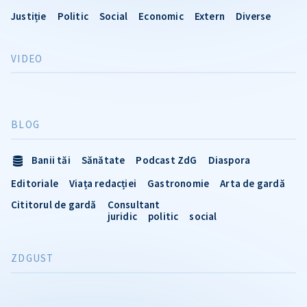
Justiție
Politic
Social
Economic
Extern
Diverse
VIDEO
BLOG
Banii tăi
Sănătate
Podcast ZdG
Diaspora
Editoriale
Viața redacției
Gastronomie
Arta de gardă
Cititorul de gardă
Consultant
juridic
politic
social
ZDGUST