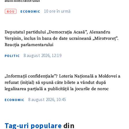
administratorului
10 ore în urmă
NOU
ECONOMIC
Deputatul partidului „Democrația Acasă”, Alexandru
Verșinin, inclus în baza de date ucraineană „Mirotvoreț”.
Reacția parlamentarului
8 august 2026, 12:19
POLITIC
„Informații confidențiale”? Loteria Națională a Moldovei a
refuzat (inițial) să spună câte bilete a vândut după
legalizarea parțială a publicității la jocurile de noroc
8 august 2026, 10:45
ECONOMIC
Tag-uri populare
din