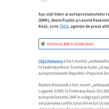
Așa-zișii lideri ai autoproclamatelor 
(DNR), Denis Pușilin și Leonid Paseci
Rusă, scrie
TASS,
agenție de presă afil
Urmărește
ZdG
în Google News
Olga Makeeva
a fost numită „ambasadoar
în Federația Rusă. Ea este actuala „vicep
autoproclamatei Republici Populare Do
Rodion Miroshnik a fost numit „ambasad
Lugansk (LNR) în Federația Rusă. Din 201
autoproclamatei LNR în subgrupul politi
soluționarea conflictului din estul Ucrain