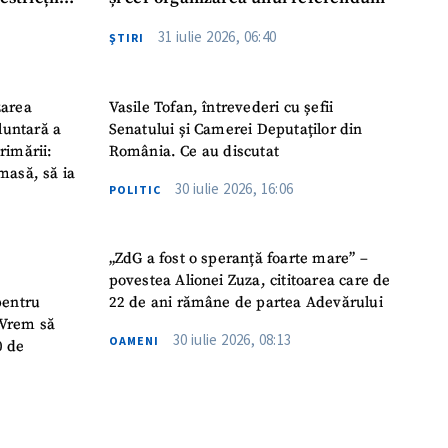
abile
31 iulie 2026, 06:40
ŞTIRI
zarea
Vasile Tofan, întrevederi cu șefii
luntară a
Senatului și Camerei Deputaților din
rimării:
România. Ce au discutat
masă, să ia
30 iulie 2026, 16:06
POLITIC
„ZdG a fost o speranță foarte mare” –
povestea Alionei Zuza, cititoarea care de
pentru
22 de ani rămâne de partea Adevărului
 „Vrem să
30 iulie 2026, 08:13
OAMENI
0 de