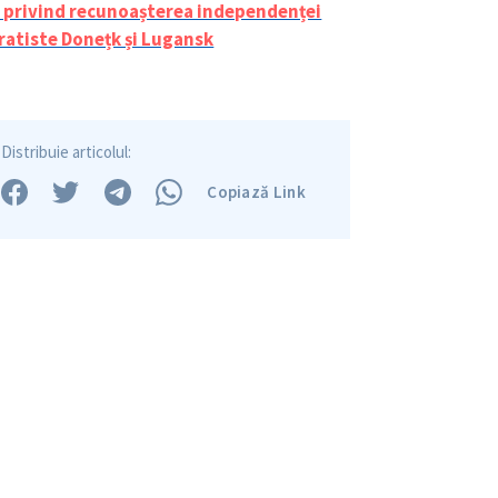
e privind recunoașterea independenței
Am citit și sunt de ac
ratiste Donețk și Lugansk
+ Mesajul știrei
confidențialitate
.
TRIMITE ȘT
Distribuie articolul:
Copiază Link