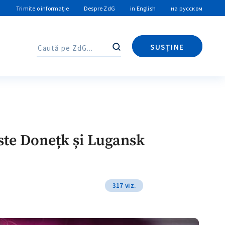
Trimite o informație
Despre ZdG
in English
на русском
SUSȚINE
Caută
Caută
iste Donețk și Lugansk
317 viz.