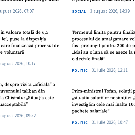
iguranței cetățenilor”
privind utilizarea apei pot
august 2026, 07:07
3 august 2026, 14:39
SOCIAL
în valoare totală de 6,5
Termenul limită pentru finali
 lei, puse la dispoziția
procesului de amalgamare vo
or care finalizează procesul de
fost prelungit pentru 200 de p
e voluntară
„Mai au o lună să se așeze la 
o decizie finală”
 august 2026, 10:17
31 iulie 2026, 12:11
POLITIC
n, despre vizita „oficială” a
guvernului taliban din
Prim-ministrul Tofan, soluții 
la Chișinău: „Situația este
„situația salariilor nesimțite:
inacceptabilă”
investigăm cele mai înalte 10
pachete salariale”
 august 2026, 09:52
31 iulie 2026, 10:47
POLITIC