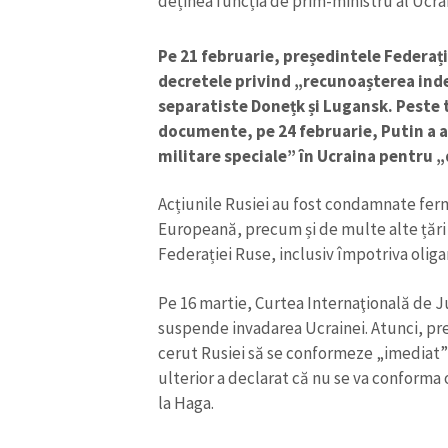
deținea funcția de prim-ministru al Ucrai
Pe 21 februarie, președintele Federaț
decretele privind „recunoașterea in
separatiste Donețk și Lugansk. Peste t
documente, pe 24 februarie, Putin a 
militare speciale” în Ucraina pentru „d
Acțiunile Rusiei au fost condamnate fe
Europeană, precum și de multe alte țări 
ȘTIREA MEA
Federației Ruse, inclusiv împotriva oligar
Titlu știre
Pe 16 martie, Curtea Internaţională de Ju
suspende invadarea Ucrainei. Atunci, pre
Fotografie
cerut Rusiei să se conformeze „imediat” 
ulterior a declarat că nu se va conforma 
Link media
la Haga.