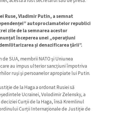
nei, acesta a fost secretarul său de presă.
iei Ruse, Vladimir Putin, a semnat
dependenței” autoproclamatelor republici
rei zile de la semnarea acestor
anunțat începerea unei „operațiuni
emilitarizarea și denazificarea țării”.
rm de SUA, membrii NATO și Uniunea
care au impus ulterior sancțiuni împotriva
CONTACT SURSĂ
hilor ruși și persoanelor apropiate lui Putin.
Sursă anonimă
+ Adaugă titlu
stiţie de la Haga a ordonat Rusiei să
Nume
+ Numele 
ședintele Ucrainei, Volodimir Zelensky, a
+ Încarcă imagine
deciziei Curții de la Haga, însă Kremlinul
Email
+ Emailul 
ordinului Curții Internaționale de Justiție de
+ Link media
Telefon
+ Telefon pe