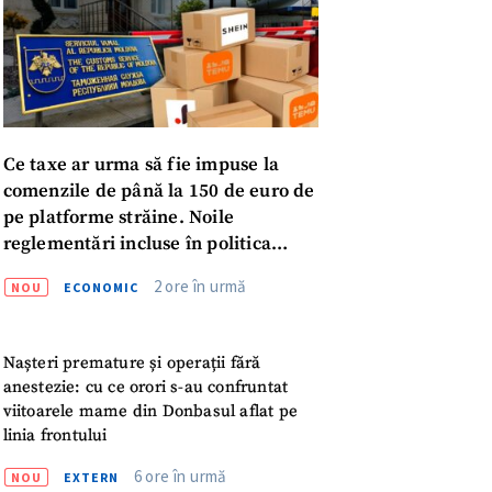
Ce taxe ar urma să fie impuse la
comenzile de până la 150 de euro de
pe platforme străine. Noile
reglementări incluse în politica
fiscală publicată pentru consultări
2 ore în urmă
NOU
ECONOMIC
meu
Nașteri premature și operații fără
anestezie: cu ce orori s-au confruntat
meu
viitoarele mame din Donbasul aflat pe
linia frontului
rsonal
6 ore în urmă
NOU
EXTERN