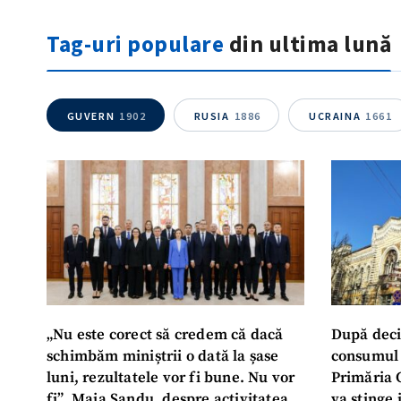
Tag-uri populare
din ultima lună
GUVERN
1902
RUSIA
1886
UCRAINA
1661
„Nu este corect să credem că dacă
După deci
schimbăm miniștrii o dată la șase
consumul 
luni, rezultatele vor fi bune. Nu vor
Primăria 
fi”. Maia Sandu, despre activitatea
va stinge 