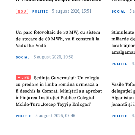
noului Guvern
destinat s
5 august 2026, 15:51
5 
NOU
POLITIC
SOCIAL
Un parc fotovoltaic de 30 MW, cu sistem
Stimulente 
de stocare de 60 MWh, va fi construit la
miliarde de
Vadul lui Vodă
localitățil
amalgamar
5 august 2026, 10:58
SOCIAL
4
POLITIC
Ședința Guvernului: Un colegiu
LIVE
cu predare în limba română urmează a
Vasile Tofa
fi deschis la Comrat. Miniștrii au aprobat
delegației 
înființarea Instituției Publice Colegiul
Afganistan 
Moldo-Turc „Recep Tayyip Erdogan”
jenantă și 
5 august 2026, 07:46
4
POLITIC
POLITIC