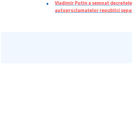
Vladimir Putin a semnat decretel
autoproclamatelor republici sepa
Mesajul știrei