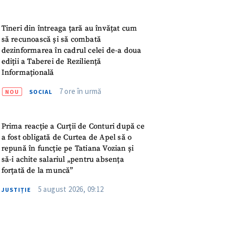
ord cu
politica de
Tineri din întreaga țară au învățat cum
să recunoască și să combată
IREA
dezinformarea în cadrul celei de-a doua
ediții a Taberei de Reziliență
Informațională
7 ore în urmă
NOU
SOCIAL
Prima reacție a Curții de Conturi după ce
a fost obligată de Curtea de Apel să o
repună în funcție pe Tatiana Vozian și
să-i achite salariul „pentru absența
forțată de la muncă”
5 august 2026, 09:12
JUSTIȚIE