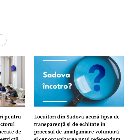
4
ri pentru
Locuitori din Sadova acuză lipsa de
ectorul
transparență și de echitate în
enerate de
procesul de amalgamare voluntară
estricții
și cer organizarea unui referendum