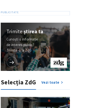
Trimite
știrea ta
Cunoști o informație
de interes public?
Trimite-o la ZdG
Selecția ZdG
Vezi toate