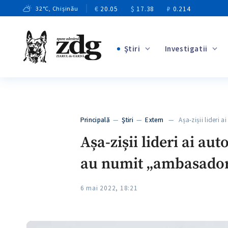
€
20.05
$
17.38
₽
0.214
32
°C
, Chișinău
Ştiri
Investigatii
+4
+1
+11
+8
Principală
—
Ştiri
—
Extern
— Așa-zișii lideri ai
+5
Așa-zișii lideri ai a
au numit „ambasadori
6 mai 2022, 18:21