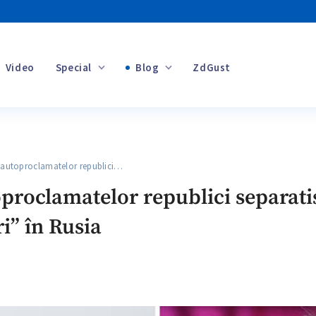
Video
Special
Blog
ZdGust
Banii tăi
 autoproclamatelor republici…
+1
utoproclamatelor republici separat
” în Rusia