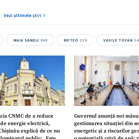
Vezi ultimele știri
MAIA SANDU
840
METEO
239
VASILE TOFAN
5
zia CNMC de a reduce
Guvernul anunță noi măsu
de energie electrică,
gestionarea situației din s
Chișinău explică de ce nu
energetic și a riscurilor g
iluminatul public: „Este
o potențială criză de apă: r