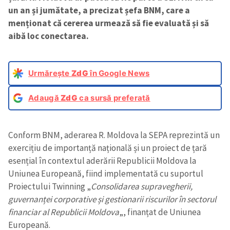
un an și jumătate, a precizat șefa BNM, care a
menționat că cererea urmează să fie evaluată și să
aibă loc conectarea.
Urmărește
ZdG
în Google News
Adaugă
ZdG
ca sursă preferată
Conform BNM, aderarea R. Moldova la SEPA reprezintă un
exercițiu de importanță națională și un proiect de țară
esențial în contextul aderării Republicii Moldova la
Uniunea Europeană, fiind implementată cu suportul
Proiectului Twinning „
Consolidarea supravegherii,
guvernanței corporative și gestionarii riscurilor în sectorul
financiar al Republicii Moldova
„, finanțat de Uniunea
Europeană.