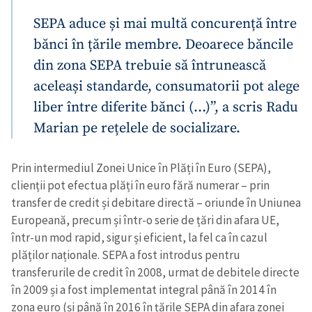
SEPA aduce și mai multă concurență între
bănci în țările membre. Deoarece băncile
din zona SEPA trebuie să întrunească
aceleași standarde, consumatorii pot alege
liber între diferite bănci (…)”, a scris Radu
Marian pe rețelele de socializare.
Prin intermediul Zonei Unice în Plăți în Euro (SEPA),
clienții pot efectua plăți în euro fără numerar – prin
transfer de credit și debitare directă – oriunde în Uniunea
Europeană, precum și într-o serie de țări din afara UE,
într-un mod rapid, sigur și eficient, la fel ca în cazul
plăților naționale. SEPA a fost introdus pentru
transferurile de credit în 2008, urmat de debitele directe
în 2009 și a fost implementat integral până în 2014 în
zona euro (și până în 2016 în țările SEPA din afara zonei