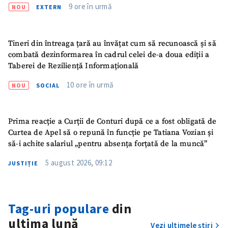
9 ore în urmă
NOU
EXTERN
Sursă anonimă
Nume
+ Numele meu
Tineri din întreaga țară au învățat cum să recunoască și să
combată dezinformarea în cadrul celei de-a doua ediții a
Email
+ Emailul meu
Taberei de Reziliență Informațională
10 ore în urmă
NOU
SOCIAL
Telefon
+ Telefon personal
Am citit și sunt de
Prima reacție a Curții de Conturi după ce a fost obligată de
acord cu
politica de
Curtea de Apel să o repună în funcție pe Tatiana Vozian și
confidențialitate
.
să-i achite salariul „pentru absența forțată de la muncă”
TRIMITE ȘTIREA
5 august 2026, 09:12
JUSTIȚIE
Tag-uri populare
din
ultima lună
Vezi ultimele știri