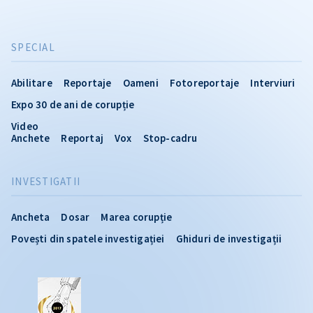
SPECIAL
Abilitare
Reportaje
Oameni
Fotoreportaje
Interviuri
Expo 30 de ani de corupție
Video
Anchete
Reportaj
Vox
Stop-cadru
INVESTIGATII
Ancheta
Dosar
Marea corupție
Povești din spatele investigației
Ghiduri de investigații