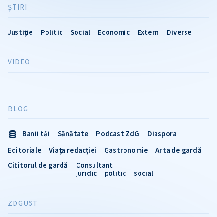
ŞTIRI
Justiție
Politic
Social
Economic
Extern
Diverse
VIDEO
BLOG
Banii tăi
Sănătate
Podcast ZdG
Diaspora
Editoriale
Viața redacției
Gastronomie
Arta de gardă
Cititorul de gardă
Consultant
juridic
politic
social
ZDGUST