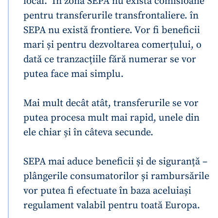
local. În zona SEPA nu există comisioane
pentru transferurile transfrontaliere. în
SEPA nu există frontiere. Vor fi beneficii
mari și pentru dezvoltarea comerțului, o
dată ce tranzacțiile fără numerar se vor
putea face mai simplu.
Mai mult decât atât, transferurile se vor
putea procesa mult mai rapid, unele din
ele chiar și în câteva secunde.
SEPA mai aduce beneficii și de siguranță –
Trimite o informație
Despre ZdG
plângerile consumatorilor și rambursările
in English
на русском
vor putea fi efectuate în baza aceluiași
regulament valabil pentru toată Europa.