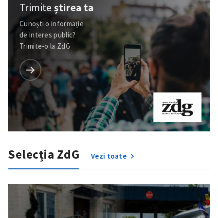
Trimite
știrea ta
Cunoști o informație
de interes public?
Trimite-o la ZdG
Selecția ZdG
Vezi toate