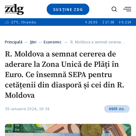
SUSȚINE ZDG
+4
Caută
+1
27
°C
, Chișinău
€
20.05
$
17.38
₽
0.214
Ştiri
+13
+10
Investigatii
Banii tăi
+3
Principală
—
Ştiri
—
Economic
— R. Moldova a semnat cererea…
Video
R. Moldova a semnat cererea de
Special
aderare la Zona Unică de Plăți în
Blog
+1
ZdGust
Euro. Ce însemnă SEPA pentru
cetățenii din diasporă și cei din R.
Moldova
30 ianuarie 2024, 10:36
4605 viz.