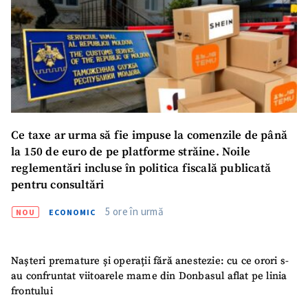
ȘTIREA MEA
Titlu știre
+ Adaugă titlu
Ce taxe ar urma să fie impuse la comenzile de până
Fotografie
+ Încarcă imagine
la 150 de euro de pe platforme străine. Noile
reglementări incluse în politica fiscală publicată
pentru consultări
Link media
+ Link media
5 ore în urmă
NOU
ECONOMIC
Mesajul știrei
+ Mesajul știrei
Nașteri premature și operații fără anestezie: cu ce orori s-
au confruntat viitoarele mame din Donbasul aflat pe linia
frontului
CONTACT SURSĂ