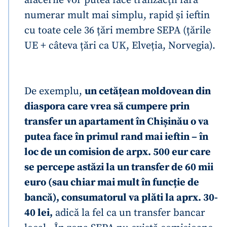
afacerile vor putea face tranzacții fără
numerar mult mai simplu, rapid și ieftin
cu toate cele 36 țări membre SEPA (țările
UE + câteva țări ca UK, Elveția, Norvegia).
De exemplu,
un cetățean moldovean din
diaspora care vrea să cumpere prin
transfer un apartament în Chișinău o va
putea face în primul rand mai ieftin – în
loc de un comision de arpx. 500 eur care
se percepe astăzi la un transfer de 60 mii
euro (sau chiar mai mult în funcție de
bancă), consumatorul va plăti la aprx. 30-
40 lei,
adică la fel ca un transfer bancar