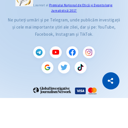
Laureat al
Premiului Naţional de Etică și Deontologie
Jurnalistică 2017
Ne puteți urmări și pe Telegram, unde publicăm investigații
și cele mai importante știri ale zilei, dar și pe: YouTube,
Facebook, Instagram și TikTok.
CITEȘTE
Citește articolul
Copiază Link
ZdG este membru al rețelei globale a jurnaliștilor de investigație (GIJN).
2004—2026 © Ziarul de Gardă.
Toate drepturile rezervate.
Dezvoltat de
SENSMEDIA