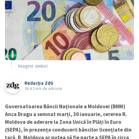
Imagine simbol
Redacția ZdG
38.62 mii de articole
Guvernatoarea Băncii Naționale a Moldovei (BNM)
Anca Dragu a semnat marți, 30 ianuarie, cererea R.
Moldova de aderare la Zona Unică în Plăți în Euro
(SEPA), în prezența conducerii băncilor licențiate din
țară. R. Moldova ar putea să fie parte a SEPA în circa