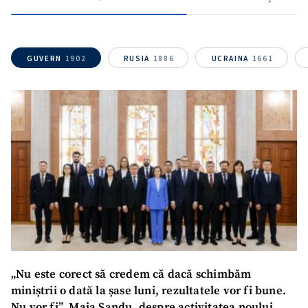
GUVERN
1902
RUSIA
1886
UCRAINA
1661
„Nu este corect să credem că dacă schimbăm
miniștrii o dată la șase luni, rezultatele vor fi bune.
Nu vor fi”. Maia Sandu, despre activitatea noului
SUSȚINE