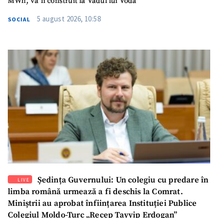
MWh, va fi construit la Vadul lui Vodă
5 august 2026, 10:58
SOCIAL
Ședința Guvernului: Un colegiu cu predare în
LIVE
limba română urmează a fi deschis la Comrat.
Miniștrii au aprobat înființarea Instituției Publice
Colegiul Moldo-Turc „Recep Tayyip Erdogan”