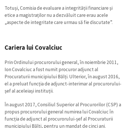
Totuși, Comisia de evaluare a integrității financiare și
etice a magistraților nu a dezvăluit care erau acele
„aspecte de integritate care urmau să fie discutate”.
Cariera lui Covalciuc
Prin Ordinului procurorului general, în noiembrie 2011,
Ion Covalciuc a fost numit procuror adjunct al
Procuraturii municipiului Bălți. Ulterior, în august 2016,
el a preluat funcția de adjunct-interimar al procurorului-
șef al aceleiași instituții.
În august 2017, Consiliul Superior al Procurorilor (CSP) a
propus procurorului general numirea lui Covalciuc în
funcția de adjunct al procurorului-șef al Procuraturii
municipiului Bălți, pentru un mandat de cinci ani.