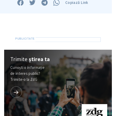
Copiază Link
Trimite
știrea ta
Cunoști o informație
de interes public?
Trimite-o la ZdG