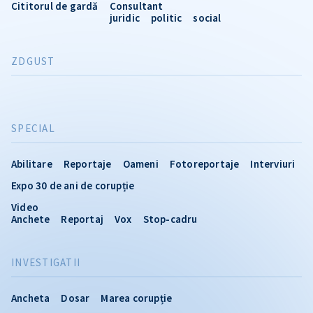
Cititorul de gardă
Consultant
juridic
politic
social
ZDGUST
SPECIAL
Abilitare
Reportaje
Oameni
Fotoreportaje
Interviuri
Expo 30 de ani de corupție
Video
Anchete
Reportaj
Vox
Stop-cadru
INVESTIGATII
Ancheta
Dosar
Marea corupție