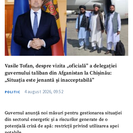
Vasile Tofan, despre vizita „oficială” a delegației
guvernului taliban din Afganistan la Chișinău:
„Situația este jenantă și inacceptabilă”
4 august 2026, 09:52
POLITIC
Guvernul anunță noi măsuri pentru gestionarea situației
din sectorul energetic și a riscurilor generate de o
potențială criză de apă: restricții privind utilizarea apei
potabile