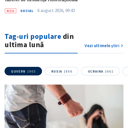
6 august 2026, 09:43
NOU
SOCIAL
CONTACT SURSĂ
Sursă anonimă
Tag-uri populare
din
Nume
+ Numele meu
ultima lună
Vezi ultimele știri
Email
+ Emailul meu
Telefon
+ Telefon personal
GUVERN
1903
RUSIA
1886
UCRAINA
1662
Am citit și sunt de
acord cu
politica de
confidențialitate
.
TRIMITE ȘTIREA