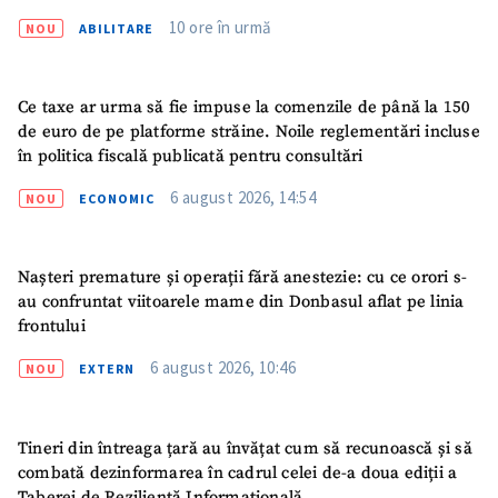
10 ore în urmă
NOU
ABILITARE
Ce taxe ar urma să fie impuse la comenzile de până la 150
de euro de pe platforme străine. Noile reglementări incluse
în politica fiscală publicată pentru consultări
6 august 2026, 14:54
ȘTIREA MEA
NOU
ECONOMIC
Titlu știre
+ Adaugă titlu
Nașteri premature și operații fără anestezie: cu ce orori s-
au confruntat viitoarele mame din Donbasul aflat pe linia
Fotografie
+ Încarcă imagine
frontului
6 august 2026, 10:46
Link media
+ Link media
NOU
EXTERN
Tineri din întreaga țară au învățat cum să recunoască și să
combată dezinformarea în cadrul celei de-a doua ediții a
Mesajul știrei
+ Mesajul știrei
Taberei de Reziliență Informațională