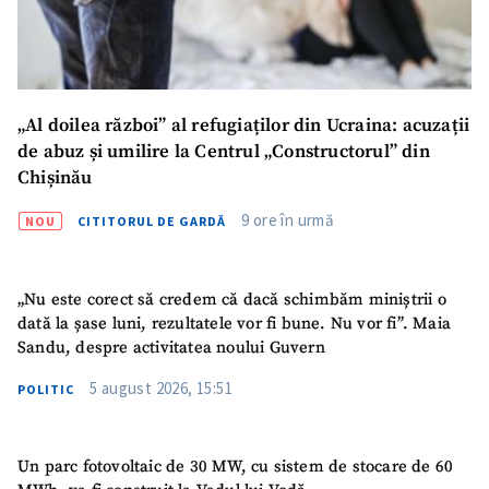
„Al doilea război” al refugiaților din Ucraina: acuzații
de abuz și umilire la Centrul „Constructorul” din
Chișinău
9 ore în urmă
NOU
CITITORUL DE GARDĂ
„Nu este corect să credem că dacă schimbăm miniștrii o
dată la șase luni, rezultatele vor fi bune. Nu vor fi”. Maia
Sandu, despre activitatea noului Guvern
5 august 2026, 15:51
POLITIC
Un parc fotovoltaic de 30 MW, cu sistem de stocare de 60
SUSȚINE