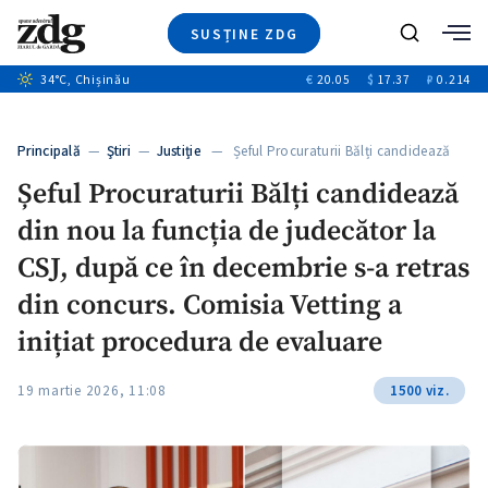
SUSȚINE ZDG
+2
Caută
34
°C
, Chișinău
€
20.05
$
17.37
₽
0.214
Ştiri
+13
+10
Investigatii
Banii tăi
+1
+3
Principală
—
Ştiri
—
Justiție
— Șeful Procuraturii Bălți candidează
Video
din…
Șeful Procuraturii Bălți candidează
Special
din nou la funcția de judecător la
Blog
ZdGust
CSJ, după ce în decembrie s-a retras
din concurs. Comisia Vetting a
inițiat procedura de evaluare
+1
19 martie 2026, 11:08
1500 viz.