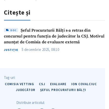
Citește și
Trimite o informație
Despre ZdG
Șeful Procuraturii Bălți s-a retras din
DOC
in English
на русском
concursul pentru funcția de judecător la CSJ. Motivul
anunțat de Comisia de evaluare externă
5 decembrie 2025, 08:10
JUSTIȚIE
Tag-uri:
COMISIA VETTING
CSJ
EVALUARE
ION COVALCIUC
JUDECĂTOR
ȘEFUL PROCURATURII BĂLȚI
Distribuie articolul: