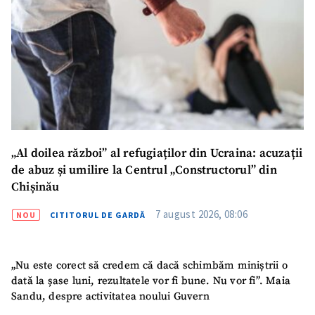
Email
+ Emailul meu
Telefon
+ Telefon personal
Am citit și sunt de
acord cu
politica de
confidențialitate
.
TRIMITE ȘTIREA
„Al doilea război” al refugiaților din Ucraina: acuzații
de abuz și umilire la Centrul „Constructorul” din
Chișinău
7 august 2026, 08:06
NOU
CITITORUL DE GARDĂ
„Nu este corect să credem că dacă schimbăm miniștrii o
dată la șase luni, rezultatele vor fi bune. Nu vor fi”. Maia
Sandu, despre activitatea noului Guvern