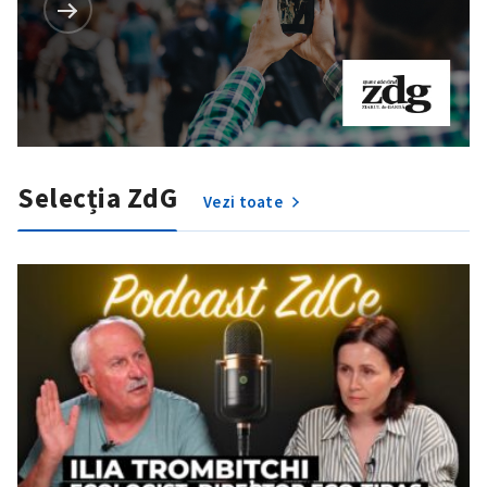
Selecția ZdG
Vezi toate