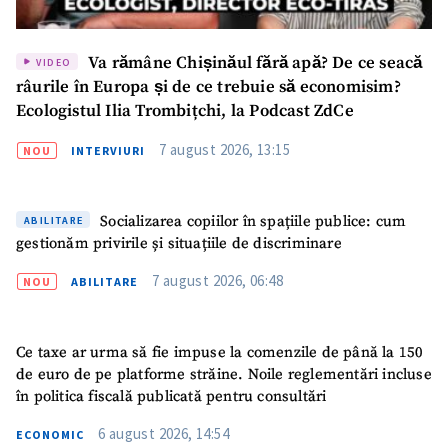
Va rămâne Chișinăul fără apă? De ce seacă
VIDEO
râurile în Europa și de ce trebuie să economisim?
Ecologistul Ilia Trombițchi, la Podcast ZdCe
7 august 2026, 13:15
NOU
INTERVIURI
Socializarea copiilor în spațiile publice: cum
ABILITARE
gestionăm privirile și situațiile de discriminare
7 august 2026, 06:48
NOU
ABILITARE
Ce taxe ar urma să fie impuse la comenzile de până la 150
de euro de pe platforme străine. Noile reglementări incluse
în politica fiscală publicată pentru consultări
6 august 2026, 14:54
ECONOMIC