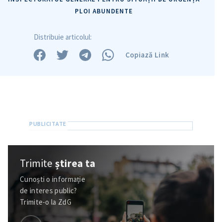
Trimite o informație
Despre ZdG
PLOI ABUNDENTE
in English
на русском
Distribuie articolul:
Copiază Link
Trimite
știrea ta
Cunoști o informație
de interes public?
Trimite-o la ZdG