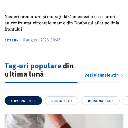
ȘTIREA MEA
Titlu știre
+ Adaugă titlu
Nașteri premature și operații fără anestezie: cu ce orori s-
au confruntat viitoarele mame din Donbasul aflat pe linia
frontului
Fotografie
+ Încarcă imagine
6 august 2026, 10:46
EXTERN
Link media
+ Link media
Tag-uri populare
din
ultima lună
Mesajul știrei
+ Mesajul știrei
Vezi ultimele știri
CONTACT SURSĂ
GUVERN
1903
RUSIA
1887
UCRAINA
1662
Sursă anonimă
Nume
+ Numele meu