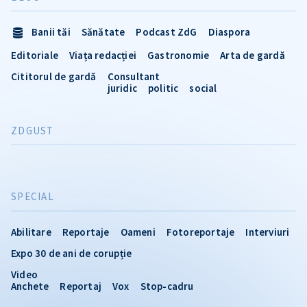
Banii tăi
Sănătate
Podcast ZdG
Diaspora
Editoriale
Viața redacției
Gastronomie
Arta de gardă
Cititorul de gardă
Consultant
juridic
politic
social
ZDGUST
SPECIAL
Abilitare
Reportaje
Oameni
Fotoreportaje
Interviuri
Expo 30 de ani de corupție
Video
Anchete
Reportaj
Vox
Stop-cadru