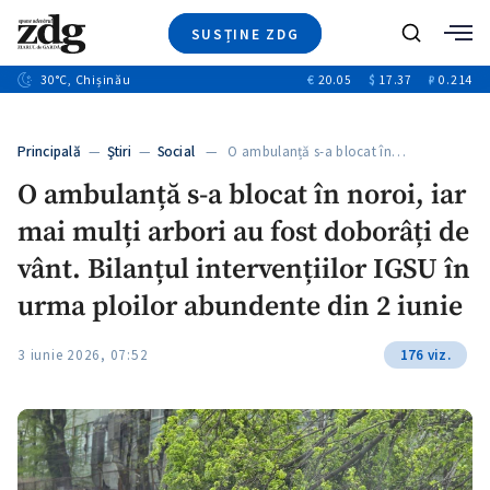
SUSȚINE ZDG
+3
Caută
+1
30
°C
, Chișinău
€
20.05
$
17.37
₽
0.214
Ştiri
+9
+4
Investigatii
Banii tăi
+1
+5
Principală
—
Ştiri
—
Social
— O ambulanță s-a blocat în…
Video
+1
O ambulanță s-a blocat în noroi, iar
Special
mai mulți arbori au fost doborâți de
Blog
+1
ZdGust
vânt. Bilanțul intervențiilor IGSU în
urma ploilor abundente din 2 iunie
+1
3 iunie 2026, 07:52
176 viz.