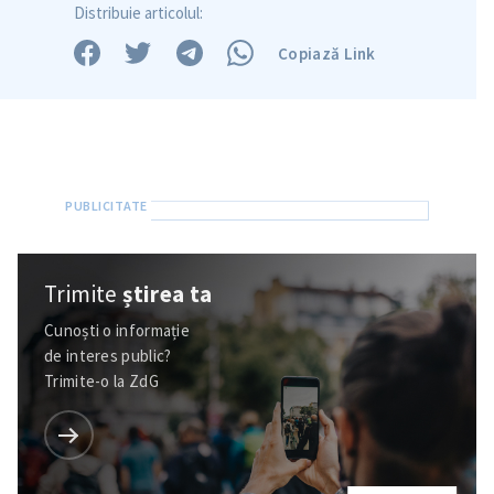
Distribuie articolul:
Copiază Link
Trimite
știrea ta
Cunoști o informație
de interes public?
Trimite-o la ZdG
ȘTIREA MEA