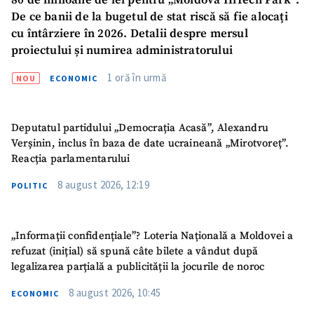
80 de milioane de lei pentru „Moldova HiTech Park”:
De ce banii de la bugetul de stat riscă să fie alocați
Telefon
+ Telefon personal
cu întârziere în 2026. Detalii despre mersul
proiectului și numirea administratorului
Am citit și sunt de
acord cu
politica de
1 oră în urmă
NOU
ECONOMIC
confidențialitate
.
TRIMITE ȘTIREA
Deputatul partidului „Democrația Acasă”, Alexandru
Verșinin, inclus în baza de date ucraineană „Mirotvoreț”.
Reacția parlamentarului
8 august 2026, 12:19
POLITIC
„Informații confidențiale”? Loteria Națională a Moldovei a
refuzat (inițial) să spună câte bilete a vândut după
legalizarea parțială a publicității la jocurile de noroc
8 august 2026, 10:45
ECONOMIC