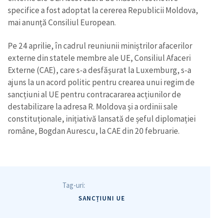
specifice a fost adoptat la cererea Republicii Moldova,
mai anunță Consiliul European.
Pe 24 aprilie, în cadrul reuniunii miniștrilor afacerilor
externe din statele membre ale UE, Consiliul Afaceri
Externe (CAE), care s-a desfășurat la Luxemburg, s-a
ajuns la un acord politic pentru crearea unui regim de
sancțiuni al UE pentru contracararea acțiunilor de
destabilizare la adresa R. Moldova și a ordinii sale
constituționale, inițiativă lansată de șeful diplomației
române, Bogdan Aurescu, la CAE din 20 februarie.
Tag-uri:
SANCȚIUNI UE