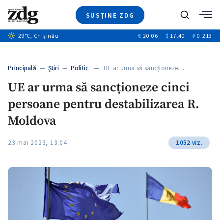
SUSȚINE ZDG
+6
Caută
+1
29
°C
, Chișinău
€
20.06
$
17.40
₽
0.213
Ştiri
+5
+2
Investigatii
Banii tăi
+4
Principală
—
Ştiri
—
Politic
— UE ar urma să sancționeze…
Video
+3
UE ar urma să sancționeze cinci
Special
persoane pentru destabilizarea R.
Blog
ZdGust
Moldova
23 mai 2023, 13:04
1052 viz.