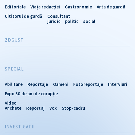
Editoriale
Viața redacției
Gastronomie
Arta de gardă
Cititorul de gardă
Consultant
juridic
politic
social
ZDGUST
SPECIAL
Abilitare
Reportaje
Oameni
Fotoreportaje
Interviuri
Expo 30 de ani de corupție
Video
Anchete
Reportaj
Vox
Stop-cadru
INVESTIGATII