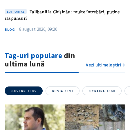
Talibanii la Chișinău: multe întrebări, puține
EDITORIAL
răspunsuri
8 august 2026, 09:20
BLOG
Tag-uri populare
din
ultima lună
Vezi ultimele știri
GUVERN
1905
RUSIA
1891
UCRAINA
1668
SUSȚINE