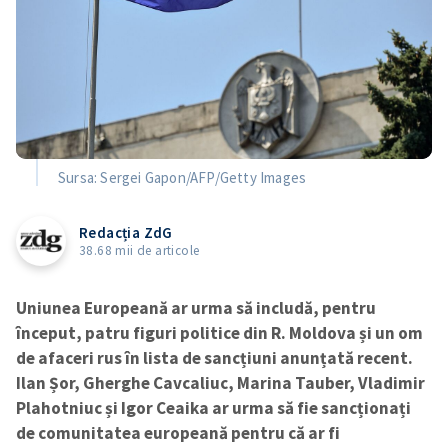
Sursa: Sergei Gapon/AFP/Getty Images
Redacția ZdG
38.68 mii de articole
Uniunea Europeană ar urma să includă, pentru
început, patru figuri politice din R. Moldova și un om
de afaceri rus în lista de sancțiuni anunțată recent.
Ilan Șor, Gherghe Cavcaliuc, Marina Tauber, Vladimir
Plahotniuc și Igor Ceaika ar urma să fie sancționați
de comunitatea europeană pentru că ar fi