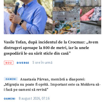
Vasile Tofan, după incidentul de la Crocmaz: „Avem
distrugeri aproape la 800 de metri, iar la unele
gospodării le-au sărit sticle din casă”
5 ore în urmă
NOU
DIVERSE
Anastasia Pârvan, membră a diasporei:
OAMENI
„Migrația nu poate fi oprită. Important este ca Moldova să-
i facă pe oameni să revină”
8 august 2026, 07:16
OAMENI