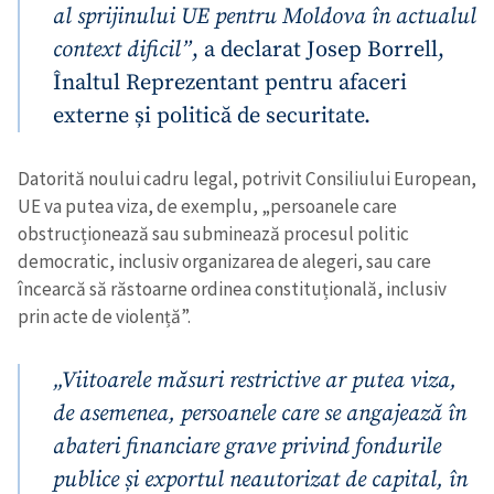
al sprijinului UE pentru Moldova în actualul
context dificil”
, a declarat Josep Borrell,
Înaltul Reprezentant pentru afaceri
Trimite o informație
Despre ZdG
in English
на русском
externe și politică de securitate.
Datorită noului cadru legal, potrivit Consiliului European,
UE va putea viza, de exemplu, „persoanele care
obstrucționează sau subminează procesul politic
democratic, inclusiv organizarea de alegeri, sau care
încearcă să răstoarne ordinea constituțională, inclusiv
prin acte de violență”.
„Viitoarele măsuri restrictive ar putea viza,
de asemenea, persoanele care se angajează în
abateri financiare grave privind fondurile
publice și exportul neautorizat de capital, în