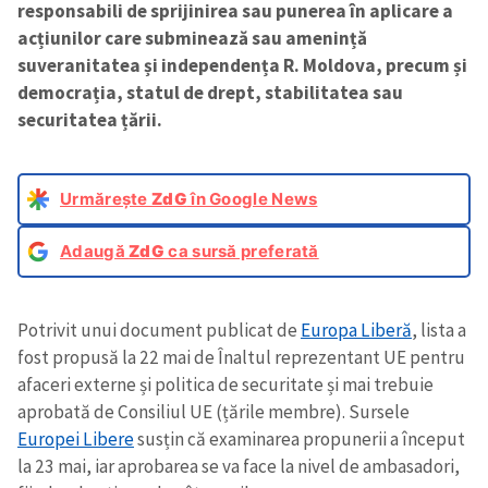
responsabili de sprijinirea sau punerea în aplicare a
acțiunilor care subminează sau amenință
suveranitatea și independența R. Moldova, precum și
democrația, statul de drept, stabilitatea sau
securitatea țării.
Urmărește
ZdG
în Google News
Adaugă
ZdG
ca sursă preferată
Potrivit unui document publicat de
Europa Liberă
, lista a
fost propusă la 22 mai de Înaltul reprezentant UE pentru
afaceri externe și politica de securitate și mai trebuie
aprobată de Consiliul UE (țările membre). Sursele
Europei Libere
susțin că examinarea propunerii a început
la 23 mai, iar aprobarea se va face la nivel de ambasadori,