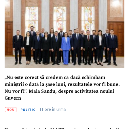
Mesajul știrei
+ Mesajul știrei
CONTACT SURSĂ
Sursă anonimă
Nume
+ Numele meu
„Nu este corect să credem că dacă schimbăm
Email
+ Emailul meu
miniștrii o dată la șase luni, rezultatele vor fi bune.
Nu vor fi”. Maia Sandu, despre activitatea noului
Guvern
Telefon
+ Telefon personal
11 ore în urmă
NOU
POLITIC
Am citit și sunt de
acord cu
politica de
confidențialitate
.