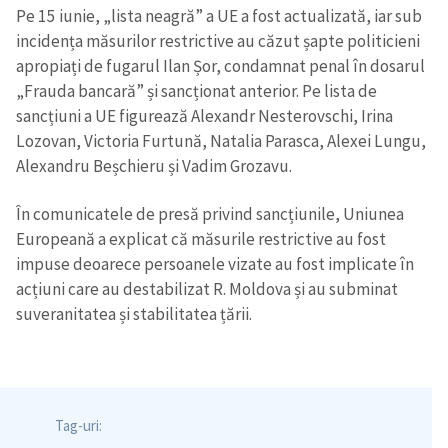
Pe 15 iunie, „lista neagră” a UE a fost actualizată, iar sub
incidența măsurilor restrictive au căzut șapte politicieni
apropiați de fugarul Ilan Șor, condamnat penal în dosarul
„Frauda bancară” și sancționat anterior. Pe lista de
sancțiuni a UE figurează Alexandr Nesterovschi, Irina
Lozovan, Victoria Furtună, Natalia Parasca, Alexei Lungu,
Alexandru Beșchieru și Vadim Grozavu.
În comunicatele de presă privind sancțiunile, Uniunea
Europeană a explicat că măsurile restrictive au fost
impuse deoarece persoanele vizate au fost implicate în
acțiuni care au destabilizat R. Moldova și au subminat
suveranitatea și stabilitatea țării.
Tag-uri: