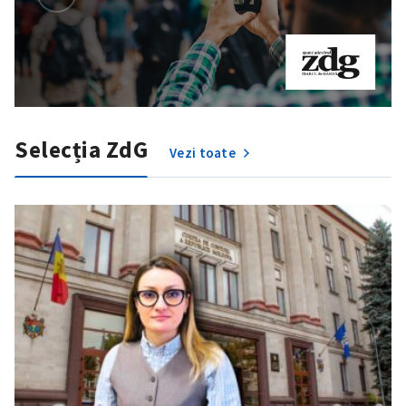
Selecția ZdG
Vezi toate