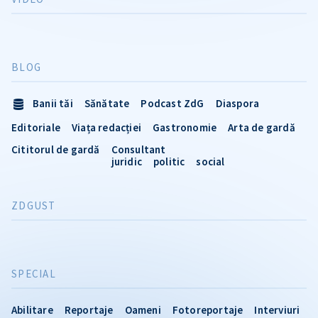
BLOG
Banii tăi
Sănătate
Podcast ZdG
Diaspora
Editoriale
Viața redacției
Gastronomie
Arta de gardă
Cititorul de gardă
Consultant
juridic
politic
social
ZDGUST
SPECIAL
Abilitare
Reportaje
Oameni
Fotoreportaje
Interviuri