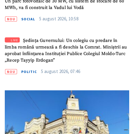
Un parc fotovoltaic de 30 MW, cu sistem de stocare de 60
MWh, va fi construit la Vadul lui Vodă
TRIMITE ȘTIREA
5 august 2026, 10:58
NOU
SOCIAL
Ședința Guvernului: Un colegiu cu predare în
LIVE
limba română urmează a fi deschis la Comrat. Miniștrii au
aprobat înființarea Instituției Publice Colegiul Moldo-Turc
„Recep Tayyip Erdogan”
5 august 2026, 07:46
NOU
POLITIC