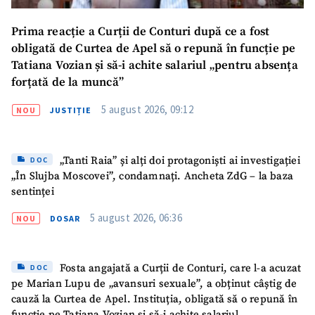
Prima reacție a Curții de Conturi după ce a fost
obligată de Curtea de Apel să o repună în funcție pe
Tatiana Vozian și să-i achite salariul „pentru absența
forțată de la muncă”
5 august 2026, 09:12
NOU
JUSTIȚIE
„Tanti Raia” și alți doi protagoniști ai investigației
DOC
„În Slujba Moscovei”, condamnați. Ancheta ZdG – la baza
sentinței
5 august 2026, 06:36
NOU
DOSAR
Fosta angajată a Curții de Conturi, care l-a acuzat
DOC
pe Marian Lupu de „avansuri sexuale”, a obținut câștig de
cauză la Curtea de Apel. Instituția, obligată să o repună în
funcție pe Tatiana Vozian și să-i achite salariul