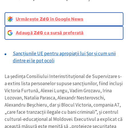
Urmărește
ZdG
în Google News
Adaugă
ZdG
ca sursă preferată
Sancțiunile UE pentru apropiații lui Șor și cum unii
dintre ei le pot ocoli
La ședința Consiliului Interinstituțional de Supervizare s-
a extins lista persoanelor supuse sancțiunilor, fiind incluși
Victoria Furtună, Alexei Lungu, Vadim Grozavu, Irina
Lozovan, Natalia Parasca, Alexandr Nesterovschi,
Alexandru Beșchieru, dar și Blocul Victoria, compania A7,
„care face tranzacții ilegale cu bani criminali”, și centrul
cultural-educațional al Moldovei. Executivul a explicat că
această măsură este menită să „protejeze securitatea