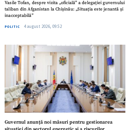
Vasile Tofan, despre vizita „oficială” a delegației guvernului
taliban din Afganistan la Chișinău: „Situația este jenantă și
inacceptabilă”
4 august 2026, 09:52
POLITIC
Guvernul anunță noi măsuri pentru gestionarea
situației din sectorul energetic și a riscurilor