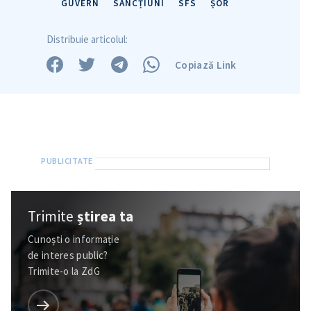
GUVERN
SANCȚIUNI
SFS
ȘOR
Distribuie articolul:
Copiază Link
Trimite
știrea ta
Cunoști o informație
Trimite o informație
Despre ZdG
de interes public?
in English
на русском
Trimite-o la ZdG