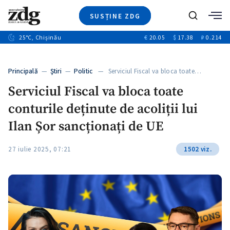
SUSȚINE ZDG
+8
Caută
+4
25
°C
, Chișinău
€
20.05
$
17.38
₽
0.214
Ştiri
+12
+1
+1
Investigatii
Banii tăi
+5
Principală
—
Ştiri
—
Politic
— Serviciul Fiscal va bloca toate…
Video
Serviciul Fiscal va bloca toate
Special
conturile deținute de acoliții lui
Blog
ZdGust
Ilan Șor sancționați de UE
27 iulie 2025, 07:21
1502 viz.