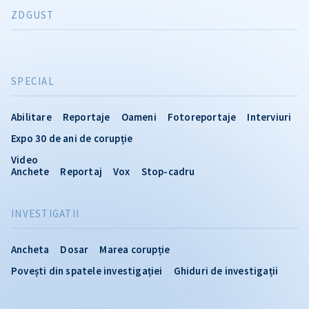
ZDGUST
SPECIAL
Abilitare
Reportaje
Oameni
Fotoreportaje
Interviuri
Expo 30 de ani de corupție
Video
Anchete
Reportaj
Vox
Stop-cadru
INVESTIGATII
Ancheta
Dosar
Marea corupție
Povești din spatele investigației
Ghiduri de investigații