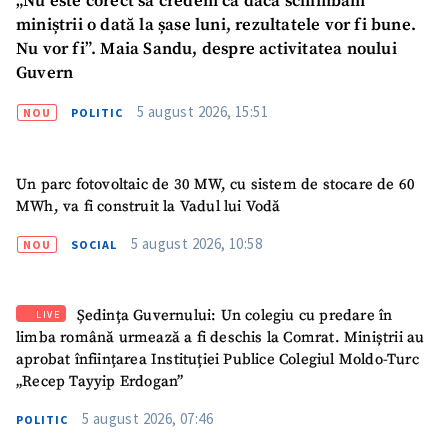
„Nu este corect să credem că dacă schimbăm
miniștrii o dată la șase luni, rezultatele vor fi bune.
Nu vor fi”. Maia Sandu, despre activitatea noului
Guvern
5 august 2026, 15:51
NOU
POLITIC
Un parc fotovoltaic de 30 MW, cu sistem de stocare de 60
MWh, va fi construit la Vadul lui Vodă
5 august 2026, 10:58
NOU
SOCIAL
Ședința Guvernului: Un colegiu cu predare în
LIVE
limba română urmează a fi deschis la Comrat. Miniștrii au
aprobat înființarea Instituției Publice Colegiul Moldo-Turc
„Recep Tayyip Erdogan”
SUSȚINE
5 august 2026, 07:46
POLITIC