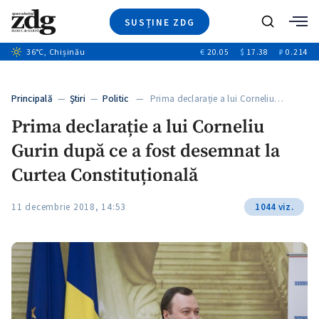
SUSȚINE ZDG
+5
Caută
+3
36
°C
, Chișinău
€
20.05
$
17.38
₽
0.214
Ştiri
+11
+4
Investigatii
Banii tăi
+6
Principală
—
Ştiri
—
Politic
— Prima declarație a lui Corneliu…
Video
Prima declarație a lui Corneliu
Special
Gurin după ce a fost desemnat la
Blog
+1
ZdGust
Curtea Constituțională
11 decembrie 2018, 14:53
1044 viz.