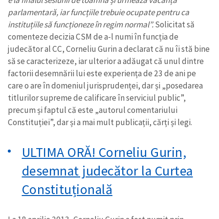
e la finalul sesiunii de toamnă și urmează vacanța
parlamentară, iar funcțiile trebuie ocupate pentru ca
instituțiile să funcționeze în regim normal”.
Solicitat să
comenteze decizia CSM de a-l numi în funcția de
judecător al CC, Corneliu Gurin a declarat că nu îi stă bine
să se caracterizeze, iar ulterior a adăugat că unul dintre
factorii desemnării lui este experiența de 23 de ani pe
care o are în domeniul jurisprudenței, dar și „posedarea
titlurilor supreme de calificare în serviciul public”,
precum și faptul că este „autorul comentariului
Constituției”, dar și a mai mult publicații, cărți și legi.
ULTIMA ORĂ! Corneliu Gurin,
desemnat judecător la Curtea
Constituțională