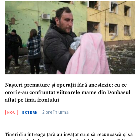
Nașteri premature și operații fără anestezie: cu ce
orori s-au confruntat viitoarele mame din Donbasul
aflat pe linia frontului
2 ore în urmă
NOU
EXTERN
Tineri din întreaga țară au învățat cum să recunoască și să