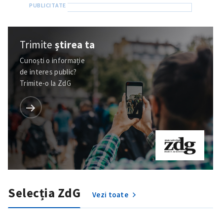
Trimite
știrea ta
Cunoști o informație
de interes public?
Trimite-o la ZdG
Selecția ZdG
Vezi toate