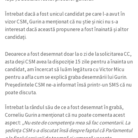
Întrebat dacă a fost unicul candidat pe care l-a avut în
vizor CSM, Gurin a menționat că nu știe și nici nu s-a
interesat dacă această propunere a fost înainată și altor
candidați.
Deoarece a fost desemnat doar la o zi de la solicitarea CC,
asta deși CSM avea la dispoziție 15 zile pentru a înainta un
candidat, am încercat să luăm legătura cu Victor Micu
pentru a afla cum se explică graba desemnării lui Gurin.
Președintele CSM ne-a informat însă printr-un SMS că nu
poate discuta.
Întrebat la rândul său de ce a fost desemnat în grabă,
Corneliu Gurin a menționat că nu poate comenta acest
aspect:
„Nu este de competența mea să fac comentarii. La
ședința CSM s-a discutat însă despre faptul că Parlamentul