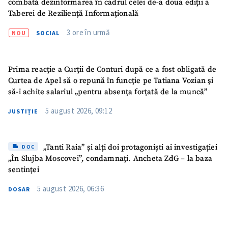
combată dezinformarea în cadrul celei de-a doua ediții a
Taberei de Reziliență Informațională
3 ore în urmă
NOU
SOCIAL
Prima reacție a Curții de Conturi după ce a fost obligată de
ȘTIREA MEA
Curtea de Apel să o repună în funcție pe Tatiana Vozian și
să-i achite salariul „pentru absența forțată de la muncă”
Titlu știre
+ Adaugă titlu
5 august 2026, 09:12
JUSTIȚIE
Fotografie
+ Încarcă imagine
„Tanti Raia” și alți doi protagoniști ai investigației
DOC
Link media
+ Link media
„În Slujba Moscovei”, condamnați. Ancheta ZdG – la baza
sentinței
5 august 2026, 06:36
DOSAR
Mesajul știrei
+ Mesajul știrei