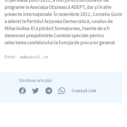
programe la Asociaţia Obştească ADEPT, dar şi în alte
proiecte internaţionale. În noiembrie 2011, Corneliu Gurin
a aderat la Partidul Acţiunea Democratică, condus de
Trimite o informație
Despre ZdG
Mihai Godea. El a părăsit formaţiunea, înainte de a fi
in English
на русском
desemnat preşedintele Comisiei speciale pentru
selectarea candidatului la funcţia de procuror general.
Foto: adevarul.ro
Distribuie articolul:
Copiază Link