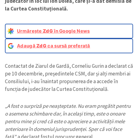
judecător în loc lui Ion Dolea, care și-a dat demisia de
la Curtea Constituțională.
Urmărește
ZdG
în Google News
Adaugă
ZdG
ca sursă preferată
Contactat de Ziarul de Gardă, Corneliu Gurin a declarat că
pe 10 decembrie, președintele CSM, dar și alți membri ai
Consiliului, i-au înaintat propunerea de a accede în
funcția de judecător la Curtea Constituțională.
„A fost o surpriză pe neașteptate. Nu eram pregătit pentru
o asemena schimbare dar, în același timp, este o onoare
pentru mine și cred că este o apreciere a activității mele
anterioare în domeniul jurisprudenței. Sper că voi face
față”,
a declarat fostul procuror general.