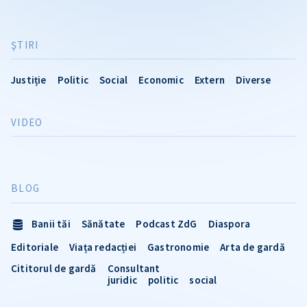
ŞTIRI
Justiție
Politic
Social
Economic
Extern
Diverse
VIDEO
BLOG
Banii tăi
Sănătate
Podcast ZdG
Diaspora
Editoriale
Viața redacției
Gastronomie
Arta de gardă
Cititorul de gardă
Consultant
juridic
politic
social