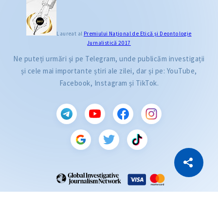
Laureat al
Premiului Naţional de Etică și Deontologie
Jurnalistică 2017
Ne puteți urmări și pe Telegram, unde publicăm investigații
și cele mai importante știri ale zilei, dar și pe: YouTube,
Facebook, Instagram și TikTok.
CITEȘTE
Citește articolul
Copiază Link
ZdG este membru al rețelei globale a jurnaliștilor de investigație (GIJN).
2004—2026 © Ziarul de Gardă.