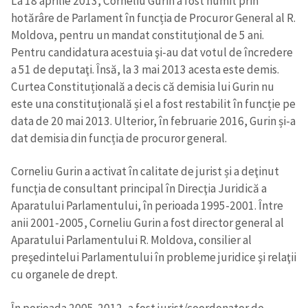
La 18 aprilie 2013, Corneliu Gurin a fost numit prin
hotărâre de Parlament în funcția de Procuror General al R.
Moldova, pentru un mandat constituțional de 5 ani.
Pentru candidatura acestuia şi-au dat votul de încredere
a 51 de deputaţi. Însă, la 3 mai 2013 acesta este demis.
Curtea Constituțională a decis că demisia lui Gurin nu
este una constituțională și el a fost restabilit în funcție pe
data de 20 mai 2013. Ulterior, în februarie 2016, Gurin și-a
dat demisia din funcția de procuror general.
Corneliu Gurin a activat în calitate de jurist și a deţinut
funcţia de consultant principal în Direcţia Juridică a
Aparatului Parlamentului, în perioada 1995-2001. Între
anii 2001-2005, Corneliu Gurin a fost director general al
Aparatului Parlamentului R. Moldova, consilier al
preşedintelui Parlamentului în probleme juridice şi relaţii
cu organele de drept.
În perioada 2005-2012, a fost jurist/coordonator de