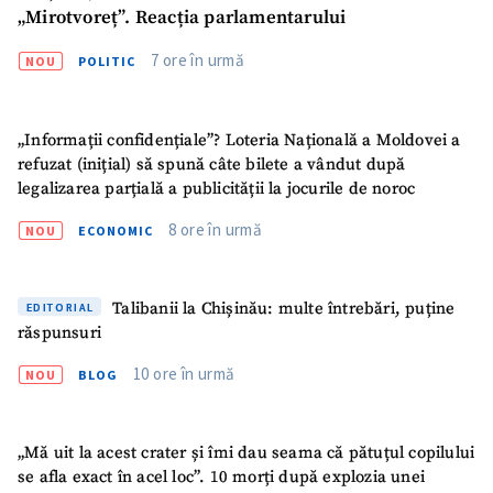
„Mirotvoreț”. Reacția parlamentarului
7 ore în urmă
NOU
POLITIC
„Informații confidențiale”? Loteria Națională a Moldovei a
refuzat (inițial) să spună câte bilete a vândut după
legalizarea parțială a publicității la jocurile de noroc
8 ore în urmă
NOU
ECONOMIC
Talibanii la Chișinău: multe întrebări, puține
EDITORIAL
răspunsuri
10 ore în urmă
NOU
BLOG
„Mă uit la acest crater și îmi dau seama că pătuțul copilului
se afla exact în acel loc”. 10 morți după explozia unei