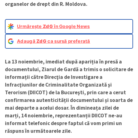
organelor de drept din R. Moldova.
Urmărește
ZdG
în Google News
Adaugă
ZdG
ca sursă preferată
La 13 noiembrie, imediat după apariția în presă a
documentului, Ziarul de Gardă a trimis o solicitare de
informații către Direcţia de Investigare a
Infracţiunilor de Criminalitate Organizată şi
Terorism (DIICOT) de la Bucureşti, prin care a cerut
confirmarea autenticității documentului și soarta de
mai departe a acelui dosar. În dimineața zilei de
marți, 14 noiembrie, reprezentanții DIICOT ne-au
informat telefonic despre faptul că vom primi un
răspuns în următoarele zile.