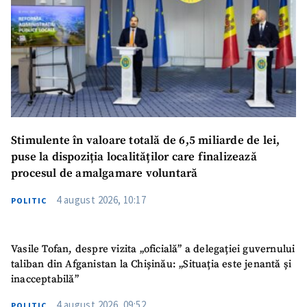
Stimulente în valoare totală de 6,5 miliarde de lei,
puse la dispoziția localităților care finalizează
procesul de amalgamare voluntară
4 august 2026, 10:17
POLITIC
Vasile Tofan, despre vizita „oficială” a delegației guvernului
taliban din Afganistan la Chișinău: „Situația este jenantă și
inacceptabilă”
4 august 2026, 09:52
POLITIC