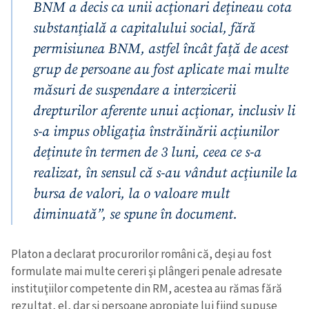
BNM a decis ca unii acţionari deţineau cota
substanţială a capitalului social, fără
permisiunea BNM, astfel încât faţă de acest
grup de persoane au fost aplicate mai multe
măsuri de suspendare a interzicerii
drepturilor aferente unui acţionar, inclusiv li
s-a impus obligaţia înstrăinării acţiunilor
deţinute în termen de 3 luni, ceea ce s-a
realizat, în sensul că s-au vândut acţiunile la
bursa de valori, la o valoare mult
diminuată”, se spune în document.
Platon a declarat procurorilor români că, deşi au fost
formulate mai multe cereri şi plângeri penale adresate
instituţiilor competente din RM, acestea au rămas fără
rezultat, el, dar şi persoane apropiate lui fiind supuse