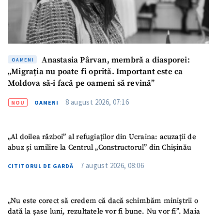
Anastasia Pârvan, membră a diasporei:
OAMENI
„Migrația nu poate fi oprită. Important este ca
Moldova să-i facă pe oameni să revină”
8 august 2026, 07:16
NOU
OAMENI
„Al doilea război” al refugiaților din Ucraina: acuzații de
abuz și umilire la Centrul „Constructorul” din Chișinău
7 august 2026, 08:06
CITITORUL DE GARDĂ
„Nu este corect să credem că dacă schimbăm miniștrii o
dată la șase luni, rezultatele vor fi bune. Nu vor fi”. Maia