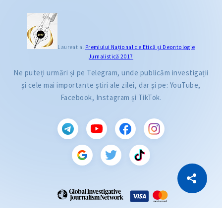
Laureat al
Premiului Naţional de Etică și Deontologie
Jurnalistică 2017
Ne puteți urmări și pe Telegram, unde publicăm investigații
și cele mai importante știri ale zilei, dar și pe: YouTube,
Facebook, Instagram și TikTok.
CITEȘTE
Citește articolul
Copiază Link
ZdG este membru al rețelei globale a jurnaliștilor de investigație (GIJN).