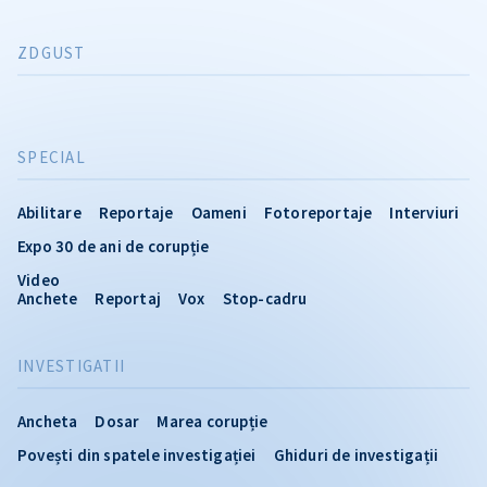
ZDGUST
SPECIAL
Abilitare
Reportaje
Oameni
Fotoreportaje
Interviuri
Expo 30 de ani de corupție
Video
Anchete
Reportaj
Vox
Stop-cadru
INVESTIGATII
Ancheta
Dosar
Marea corupție
Povești din spatele investigației
Ghiduri de investigații