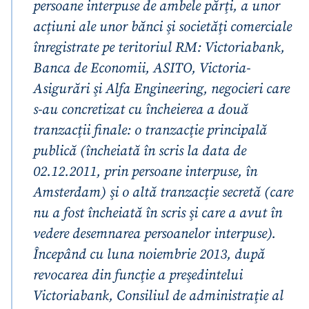
persoane interpuse de ambele părţi, a unor
acţiuni ale unor bănci şi societăţi comerciale
înregistrate pe teritoriul RM: Victoriabank,
Banca de Economii, ASITO, Victoria-
Asigurări şi Alfa Engineering, negocieri care
s-au concretizat cu încheierea a două
tranzacţii finale: o tranzacţie principală
Trimite o informație
Despre ZdG
in English
на русском
publică (încheiată în scris la data de
02.12.2011, prin persoane interpuse, în
Amsterdam) şi o altă tranzacţie secretă (care
nu a fost încheiată în scris şi care a avut în
vedere desemnarea persoanelor interpuse).
Începând cu luna noiembrie 2013, după
revocarea din funcţie a preşedintelui
Victoriabank, Consiliul de administraţie al