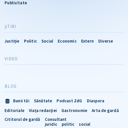
Publicitate
ŞTIRI
Justiție
Politic
Social
Economic
Extern
Diverse
VIDEO
BLOG
Banii tăi
Sănătate
Podcast ZdG
Diaspora
Editoriale
Viața redacției
Gastronomie
Arta de gardă
Cititorul de gardă
Consultant
juridic
politic
social