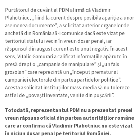
Purtătorul de cuvânt al PDM afirmă că Vladimir
Plahotniuc, „fiind la curent despre posibila apariție a unor
asemenea documente”, a solicitat anterior organelor de
anchetă din România să-i comunice dacă este vizat pe
teritoriul statului vecin în vreun dosar penal, iar
răspunsul din august curent este unul negativ. În acest
sens, Vitalie Gamurari a calificat informațiile apărute în
presă drept o „campanie de manipulare” și „un fals
grosolan” care reprezintă un „început prematur al
campaniei electorale din partea partidelor politice”.
Acesta a solicitat instituțiilor mass-media să nu tolereze
astfel de „povești inventate, venite din pușcării”.
Totodată, reprezentantul PDM nu a prezentat presei
vreun răpsuns oficial din partea autorităților române
care ar confirma că Vladimir Plahotniuc nu este vizat
în niciun dosar penal pe teritoriul României.