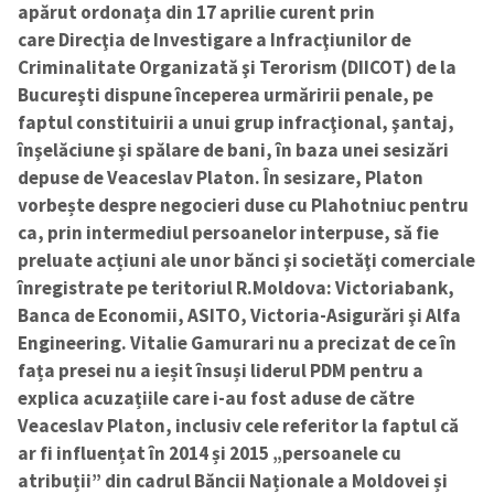
apărut ordonața din 17 aprilie curent prin
care Direcţia de Investigare a Infracţiunilor de
Criminalitate Organizată şi Terorism (DIICOT) de la
Bucureşti dispune începerea urmăririi penale,
pe
faptul constituirii a unui grup infracţional, şantaj,
înşelăciune şi spălare de bani, în baza unei sesizări
depuse de Veaceslav Platon. În sesizare, Platon
vorbește despre negocieri duse cu Plahotniuc pentru
ca, prin intermediul persoanelor interpuse, să fie
preluate acțiuni ale unor bănci şi societăţi comerciale
înregistrate pe teritoriul R.Moldova: Victoriabank,
Banca de Economii, ASITO, Victoria-Asigurări şi Alfa
Engineering. Vitalie Gamurari nu a precizat de ce în
fața presei nu a ieșit însuși liderul PDM pentru a
explica acuzațiile care i-au fost aduse de către
Veaceslav Platon, inclusiv cele referitor la faptul că
ar fi influențat în 2014 și 2015 „persoanele cu
atribuții” din cadrul Băncii Naționale a Moldovei și