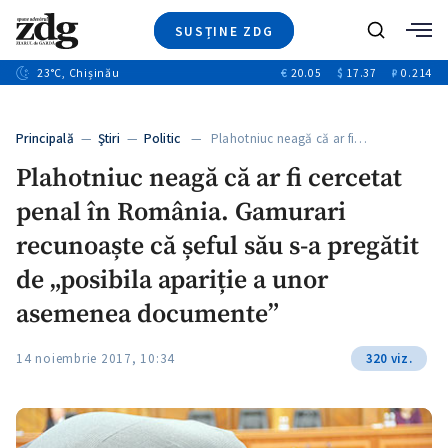
SUSȚINE ZDG
Caută
+2
23
°C
, Chișinău
€
20.05
$
17.37
₽
0.214
Ştiri
+6
+3
Investigatii
Banii tăi
+2
Principală
—
Ştiri
—
Politic
— Plahotniuc neagă că ar fi…
Video
+1
+1
Plahotniuc neagă că ar fi cercetat
Special
penal în România. Gamurari
Blog
+2
ZdGust
recunoaște că șeful său s-a pregătit
+1
de „posibila apariție a unor
asemenea documente”
14 noiembrie 2017, 10:34
320 viz.