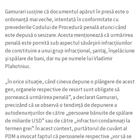
Gamurari susține că documentul apărut în presă este o
ordonanță mai veche, intentată în conformitate cu
prevederile Codului de Procedură penală atunci când
este depusă o sesizare. Acesta menționează că urmărirea
penală este pornită sub aspectul săvârşirii infracțiiunilor
de constituire a unui grup infracţional, şantaj, înşelăciune
şi spălare de bani, dar nu pe numele lui Vladimir
Plahotniuc.
„În orice situație, când cineva depune o plângere de acest
gen, organele respective de resort sunt obligate să
pornească urmărirea penală”, a declarat Gamurari,
precizând că se observă o tendință de depunere a
autodenunțurilor de către „persoane bănuite de spălare
de miliarde USD” sau de către „infractori condamnați la
termen grei”. În acest context, purtătorul de cuvânt al
PDM a invocat faptul că persoanele respective „vor să se