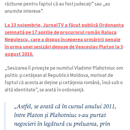
răzbune pentru faptul că au fost judecați” sau „au
anumite interese”.
La 13 noiembrie, JurnalTV a făcut publică Ordonanţa
semnată pe 17 aprilie de procurorul român Raluca
Negulescu, care a dispus începerea urmăririi penale
în urma unei sesizări depuse de Veaceslav Platon la 3
august 2016.
„Sesizarea îl priveşte pe numitul Vladimir Plahotniuc om
politic şi cetăţean al Republicii Moldova, motivat de
faptul că acesta ar deţine şi cetăţenia română, însă sub o
altă identitate”, se arată în ordonanţă.
„Astfel, se arată că în cursul anului 2011,
între Platon şi Plahotniuc s-au purtat
negocieri în legătură cu preluarea, prin