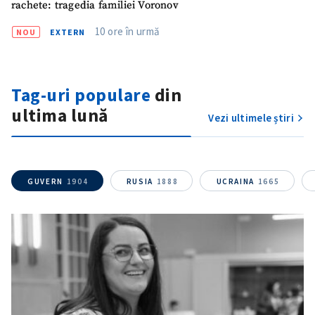
rachete: tragedia familiei Voronov
10 ore în urmă
NOU
EXTERN
Tag-uri populare
din
SUSȚINE
ultima lună
Vezi ultimele știri
GUVERN
1904
RUSIA
1888
UCRAINA
1665