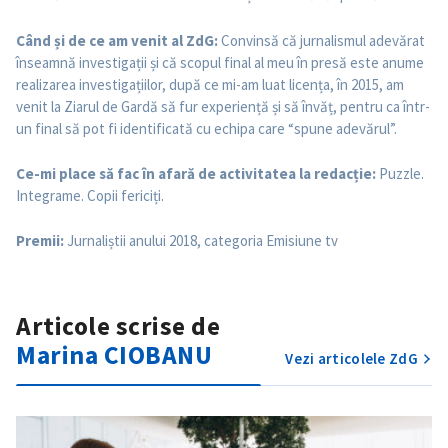
Când și de ce am venit al ZdG:
Convinsă că jurnalismul adevărat
înseamnă investigații și că scopul final al meu în presă este anume
realizarea investigațiilor, după ce mi-am luat licența, în 2015, am
venit la Ziarul de Gardă să fur experiență și să învăț, pentru ca într-
un final să pot fi identificată cu echipa care “spune adevărul”.
Ce-mi place să fac în afară de activitatea la redacție:
Puzzle.
Integrame. Copii fericiți.
Premii:
Jurnaliștii anului 2018, categoria Emisiune tv
Articole scrise de
Marina CIOBANU
Vezi articolele ZdG