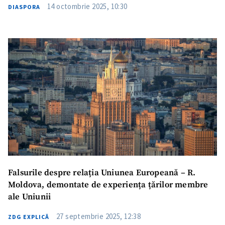
Fotografie
+ Încarcă imagine
14 octombrie 2025, 10:30
DIASPORA
Link media
+ Link media
Mesajul știrei
+ Mesajul știrei
CONTACT SURSĂ
Sursă anonimă
Nume
+ Numele meu
Falsurile despre relația Uniunea Europeană – R.
Email
+ Emailul meu
Moldova, demontate de experiența țărilor membre
ale Uniunii
Telefon
+ Telefon personal
27 septembrie 2025, 12:38
ZDG EXPLICĂ