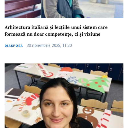
Arhitectura italiană și lecțiile unui sistem care
formează nu doar competențe, ci și viziune
30 noiembrie 2025, 11:30
DIASPORA
Trimite o informație
Despre ZdG
in English
на русском