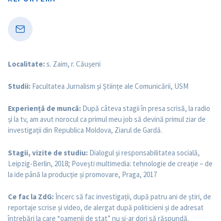
Localitate:
s. Zaim, r. Căușeni
Studii:
Facultatea Jurnalism și Științe ale Comunicării, USM
Experiență de muncă:
După câteva stagii în presa scrisă, la radio
și la tv, am avut norocul ca primul meu job să devină primul ziar de
investigații din Republica Moldova, Ziarul de Gardă.
Stagii, vizite de studiu:
Dialogul și responsabilitatea socială,
Leipzig-Berlin, 2018; Povești multimedia: tehnologie de creație – de
la ide până la producție și promovare, Praga, 2017
Ce fac la ZdG:
Încerc să fac investigații, după patru ani de știri, de
reportaje scrise și video, de alergat după politicieni și de adresat
întrebări la care “oamenii de stat” nu și-ar dori să răspundă.