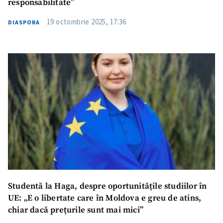
responsabilitate”
19 octombrie 2025, 17:36
DIASPORA
ȘTIREA MEA
Studentă la Haga, despre oportunitățile studiilor în
Titlu știre
+ Adaugă titlu
UE: „E o libertate care în Moldova e greu de atins,
chiar dacă prețurile sunt mai mici”