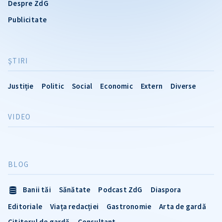
Despre ZdG
Publicitate
ŞTIRI
Justiție
Politic
Social
Economic
Extern
Diverse
VIDEO
BLOG
Banii tăi
Sănătate
Podcast ZdG
Diaspora
Editoriale
Viața redacției
Gastronomie
Arta de gardă
Cititorul de gardă
Consultant