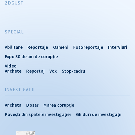
ZDGUST
SPECIAL
Abilitare
Reportaje
Oameni
Fotoreportaje
Interviuri
Expo 30 de ani de corupție
Video
Anchete
Reportaj
Vox
Stop-cadru
INVESTIGATII
Ancheta
Dosar
Marea corupție
Povești din spatele investigației
Ghiduri de investigații