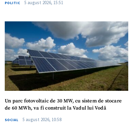
5 august 2026, 15:51
POLITIC
Am citit și sunt de
acord cu
politica de
confidențialitate
.
TRIMITE ȘTIREA
Un parc fotovoltaic de 30 MW, cu sistem de stocare
de 60 MWh, va fi construit la Vadul lui Vodă
5 august 2026, 10:58
SOCIAL