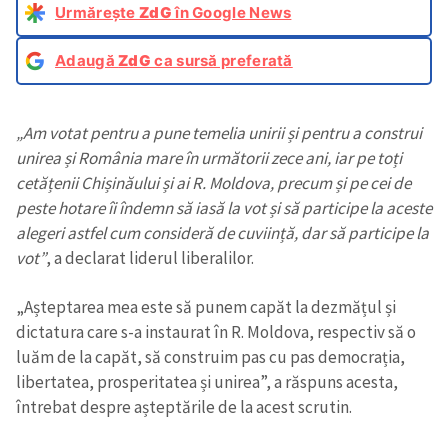
Urmărește
ZdG
în Google News
Adaugă
ZdG
ca sursă preferată
„Am votat pentru a pune temelia unirii și pentru a construi
unirea și România mare în următorii zece ani, iar pe toți
cetățenii Chișinăului și ai R. Moldova, precum și pe cei de
peste hotare îi îndemn să iasă la vot și să participe la aceste
alegeri astfel cum consideră de cuviință, dar să participe la
vot”
, a declarat liderul liberalilor.
„Așteptarea mea este să punem capăt la dezmățul și
dictatura care s-a instaurat în R. Moldova, respectiv să o
luăm de la capăt, să construim pas cu pas democrația,
libertatea, prosperitatea și unirea”, a răspuns acesta,
întrebat despre așteptările de la acest scrutin.