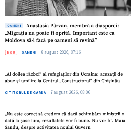
Fotografie
+ Încarcă imagine
Link media
+ Link media
Anastasia Pârvan, membră a diasporei:
OAMENI
„Migrația nu poate fi oprită. Important este ca
Moldova să-i facă pe oameni să revină”
Mesajul știrei
+ Mesajul știrei
8 august 2026, 07:16
NOU
OAMENI
CONTACT SURSĂ
„Al doilea război” al refugiaților din Ucraina: acuzații de
abuz și umilire la Centrul „Constructorul” din Chișinău
Sursă anonimă
7 august 2026, 08:06
CITITORUL DE GARDĂ
Nume
+ Numele meu
Email
+ Emailul meu
„Nu este corect să credem că dacă schimbăm miniștrii o
dată la șase luni, rezultatele vor fi bune. Nu vor fi”. Maia
Sandu, despre activitatea noului Guvern
Telefon
+ Telefon personal