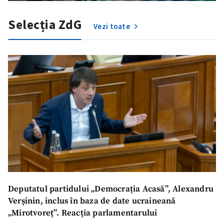
Selecția ZdG
Vezi toate
Trimite o informație
Despre ZdG
in English
на русском
Deputatul partidului „Democrația Acasă”, Alexandru
Verșinin, inclus în baza de date ucraineană
„Mirotvoreț”. Reacția parlamentarului