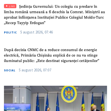
SUSȚINE
Ședința Guvernului: Un colegiu cu predare în
LIVE
limba română urmează a fi deschis la Comrat. Miniștrii au
aprobat înființarea Instituției Publice Colegiul Moldo-Turc
„Recep Tayyip Erdogan”
5 august 2026, 07:46
POLITIC
După decizia CNMC de a reduce consumul de energie
electrică, Primăria Chișinău explică de ce nu va stinge
iluminatul public: „Este destinat siguranței cetățenilor”
5 august 2026, 07:07
SOCIAL