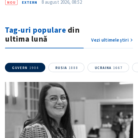
8 august 2026, 08:52
NOU
EXTERN
Tag-uri populare
din
ultima lună
Vezi ultimele știri
GUVERN
1904
RUSIA
1888
UCRAINA
1667
ȘTIREA MEA
Titlu știre
+ Adaugă titlu