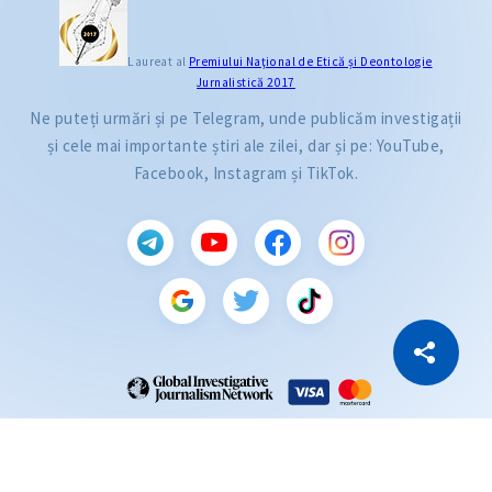
Laureat al
Premiului Naţional de Etică și Deontologie
Jurnalistică 2017
Ne puteți urmări și pe Telegram, unde publicăm investigații
și cele mai importante știri ale zilei, dar și pe: YouTube,
Facebook, Instagram și TikTok.
CITEȘTE
Citește articolul
Copiază Link
ZdG este membru al rețelei globale a jurnaliștilor de investigație (GIJN).
2004—2026 © Ziarul de Gardă.