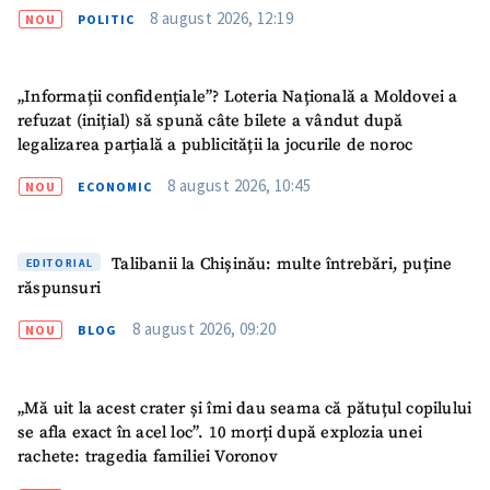
8 august 2026, 12:19
NOU
POLITIC
„Informații confidențiale”? Loteria Națională a Moldovei a
refuzat (inițial) să spună câte bilete a vândut după
legalizarea parțială a publicității la jocurile de noroc
8 august 2026, 10:45
NOU
ECONOMIC
Talibanii la Chișinău: multe întrebări, puține
EDITORIAL
răspunsuri
8 august 2026, 09:20
NOU
BLOG
„Mă uit la acest crater și îmi dau seama că pătuțul copilului
se afla exact în acel loc”. 10 morți după explozia unei
rachete: tragedia familiei Voronov