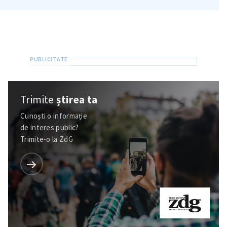
Trimite
știrea ta
Cunoști o informație
de interes public?
Trimite-o la ZdG