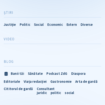
ŞTIRI
Justiție
Politic
Social
Economic
Extern
Diverse
VIDEO
BLOG
Banii tăi
Sănătate
Podcast ZdG
Diaspora
Editoriale
Viața redacției
Gastronomie
Arta de gardă
Cititorul de gardă
Consultant
juridic
politic
social