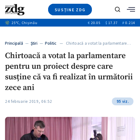
SUSȚINE ZDG
Caută
+1
25
°C
, Chișinău
€
20.05
$
17.37
₽
0.214
Ştiri
+7
+3
Investigatii
Banii tăi
+3
Principală
—
Ştiri
—
Politic
— Chirtoacă a votat la parlamentare…
Video
Chirtoacă a votat la parlamentare
Special
pentru un proiect despre care
Blog
+2
ZdGust
susține că va fi realizat în următorii
zece ani
24 februarie 2019, 06:52
95 viz.