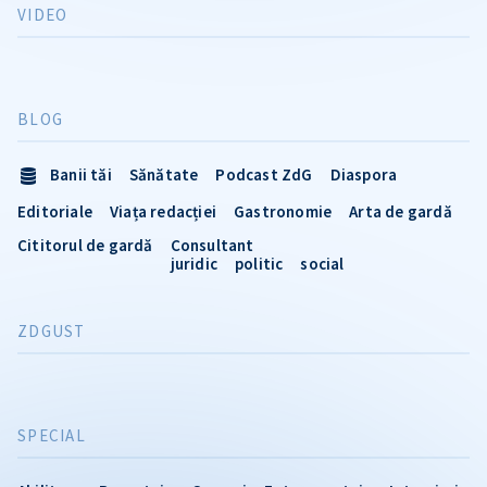
VIDEO
BLOG
Banii tăi
Sănătate
Podcast ZdG
Diaspora
Editoriale
Viața redacției
Gastronomie
Arta de gardă
Cititorul de gardă
Consultant
juridic
politic
social
ZDGUST
SPECIAL