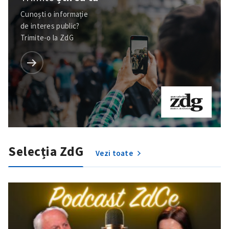
Cunoști o informație
de interes public?
Trimite-o la ZdG
Trimite o informație
Despre ZdG
in English
на русском
Selecția ZdG
Vezi toate