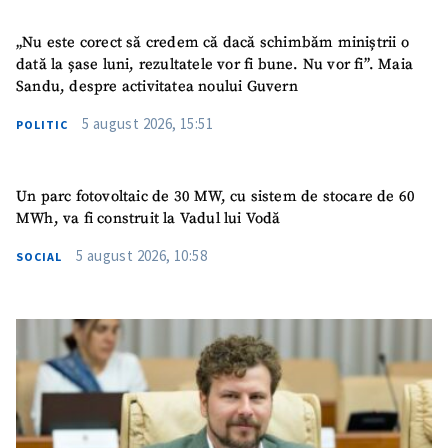
Nume
+ Numele meu
„Nu este corect să credem că dacă schimbăm miniștrii o
dată la șase luni, rezultatele vor fi bune. Nu vor fi”. Maia
Email
+ Emailul meu
Sandu, despre activitatea noului Guvern
5 august 2026, 15:51
POLITIC
Telefon
+ Telefon personal
Am citit și sunt de
acord cu
politica de
Un parc fotovoltaic de 30 MW, cu sistem de stocare de 60
confidențialitate
.
MWh, va fi construit la Vadul lui Vodă
5 august 2026, 10:58
SOCIAL
TRIMITE ȘTIREA