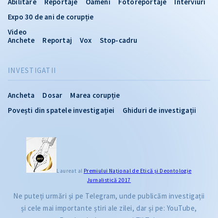
Abilitare
Reportaje
Oameni
Fotoreportaje
Interviuri
Expo 30 de ani de corupție
Video
Anchete
Reportaj
Vox
Stop-cadru
INVESTIGATII
Ancheta
Dosar
Marea corupție
Povești din spatele investigației
Ghiduri de investigații
Laureat al
Premiului Naţional de Etică și Deontologie
Jurnalistică 2017
Ne puteți urmări și pe Telegram, unde publicăm investigații
și cele mai importante știri ale zilei, dar și pe: YouTube,