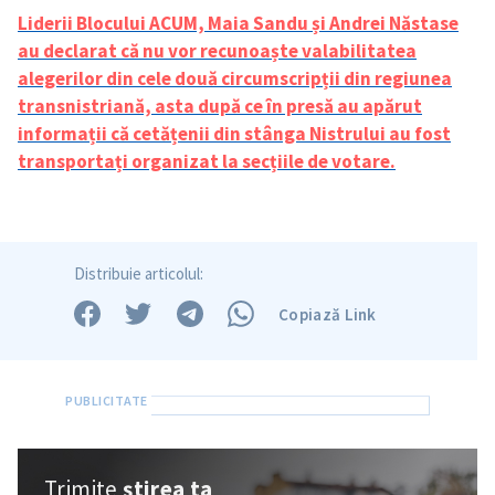
Liderii Blocului ACUM, Maia Sandu și Andrei Năstase
au declarat că nu vor recunoaște valabilitatea
alegerilor din cele două circumscripții din regiunea
transnistriană, asta după ce în presă au apărut
informații că cetățenii din stânga Nistrului au fost
transportați organizat la secțiile de votare.
Distribuie articolul:
Copiază Link
Trimite
știrea ta