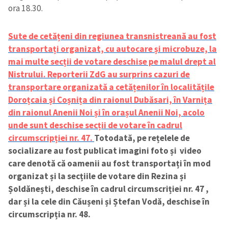
ora 18.30.
Sute de cetățeni din regiunea transnistreană au fost
transportați organizat, cu autocare și microbuze, la
mai multe secții de votare deschise pe malul drept al
Nistrului. Reporterii ZdG au surprins cazuri de
transportare organizată a cetățenilor în localitățile
Doroțcaia și Coșnița din raionul Dubăsari, în Varnița
din raionul Anenii Noi și în orașul Anenii Noi, acolo
unde sunt deschise secții de votare în cadrul
circumscripției nr. 47.
Totodată, pe rețelele de
socializare au fost publicat imagini foto și video
care denotă că oamenii au fost transportați în mod
organizat și la secțiile de votare din Rezina și
Șoldănești, deschise în cadrul circumscriției nr. 47 ,
dar și la cele din
Căușeni și Ștefan Vodă, deschise în
circumscripția nr. 48.