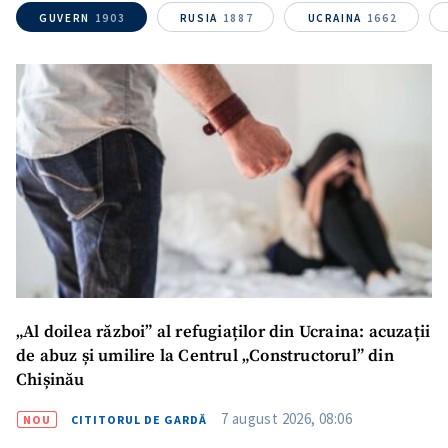
GUVERN
1903
RUSIA
1887
UCRAINA
1662
ȘTIREA MEA
Titlu știre
+ Adaugă titlu
Fotografie
+ Încarcă imagine
Link media
+ Link media
Mesajul știrei
+ Mesajul știrei
„Al doilea război” al refugiaților din Ucraina: acuzații
de abuz și umilire la Centrul „Constructorul” din
Chișinău
CONTACT SURSĂ
Sursă anonimă
7 august 2026, 08:06
NOU
CITITORUL DE GARDĂ