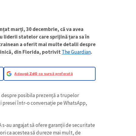
nțat marți, 30 decembrie, că va avea
liderii statelor care sprijină țara sa în
crainean a oferit mai multe detalii despre
nică, din Florida, potrivit
The Guardian
.
Adaugă
ZdG
ca sursă preferată
 despre posibila prezență a trupelor
i presei într-o conversație pe WhatsApp,
 s-au angajat să ofere garanții de securitate
dori ca acestea să dureze mai mult, de