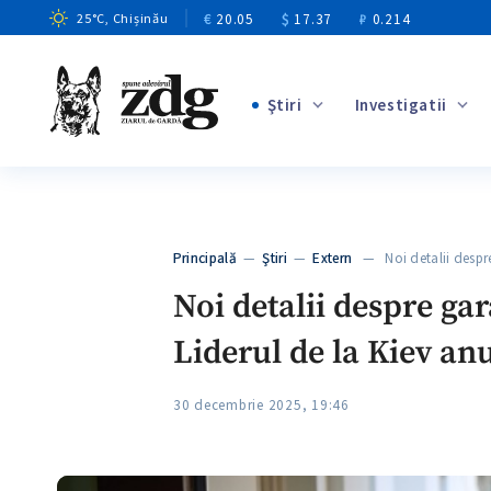
€
20.05
$
17.37
₽
0.214
25
°C
, Chișinău
Ştiri
Investigatii
+1
+8
+3
Principală
—
Ştiri
—
Extern
— Noi detalii despre
+3
Noi detalii despre gar
Liderul de la Kiev an
30 decembrie 2025, 19:46