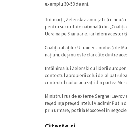
exemplu 30-50 de ani.
Tot marți, Zelenski a anunțat că o nouă re
pentru securitate națională din „Coaliți
Ucraina pe 3 ianuarie, iar liderii acestor ț
Coaliția aliaților Ucrainei, condusă de Ma
națiuni, deși nu este clar câte dintre aces
ȘTIREA MEA
Întâlnirea lui Zelenski cu liderii europeni
contextul apropierii celui de-al patrulea a
Titlu știre
contextul noilor acuzații din partea Mosc
Fotografie
Ministrul rus de externe Serghei Lavrov a
reședința președintelui Vladimir Putin d
prin urmare, poziția Moscovei în negocieri
Link media
Citește și