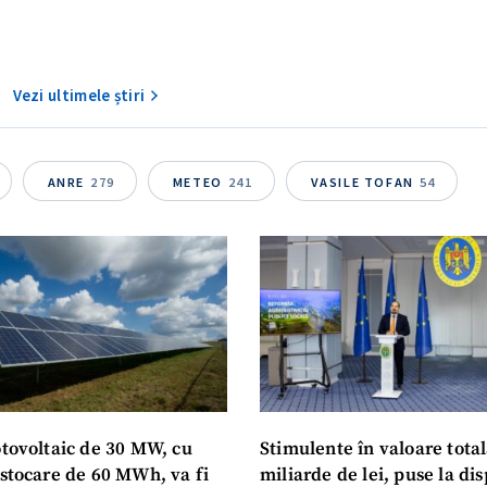
Vezi ultimele știri
ANRE
279
METEO
241
VASILE TOFAN
54
otovoltaic de 30 MW, cu
Stimulente în valoare total
 stocare de 60 MWh, va fi
miliarde de lei, puse la dis