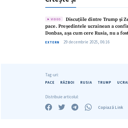
Mesajul știrei
Discuțiile dintre Trump și Z
VIDEO
pace. Președintele ucrainean a confi
Donbas, așa cum cere Rusia, nu a fos
29 decembrie 2025, 06:16
EXTERN
Tag-uri:
PACE
RĂZBOI
RUSIA
TRUMP
UCRA
Distribuie articolul:
Copiază Link