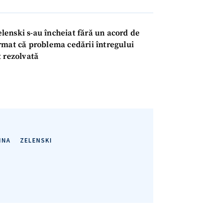
Am citit și sunt de ac
+ Mesajul știrei
confidențialitate
.
elenski s-au încheiat fără un acord de
TRIMITE ȘT
rmat că problema cedării întregului
t rezolvată
INA
ZELENSKI