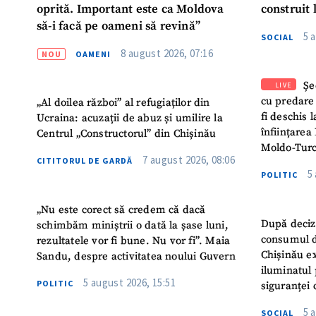
oprită. Important este ca Moldova
construit 
să-i facă pe oameni să revină”
5 
SOCIAL
8 august 2026, 07:16
NOU
OAMENI
Șe
LIVE
cu predare
„Al doilea război” al refugiaților din
fi deschis 
Ucraina: acuzații de abuz și umilire la
înființarea 
Centrul „Constructorul” din Chișinău
Moldo-Turc
7 august 2026, 08:06
CITITORUL DE GARDĂ
5
POLITIC
„Nu este corect să credem că dacă
După deciz
schimbăm miniștrii o dată la șase luni,
consumul d
rezultatele vor fi bune. Nu vor fi”. Maia
Chișinău ex
Sandu, despre activitatea noului Guvern
iluminatul 
5 august 2026, 15:51
POLITIC
siguranței 
5 
SOCIAL