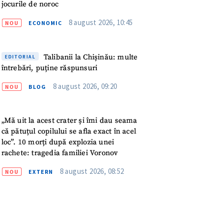
jocurile de noroc
ord cu
politica de
8 august 2026, 10:45
NOU
ECONOMIC
IREA
Talibanii la Chișinău: multe
EDITORIAL
întrebări, puține răspunsuri
8 august 2026, 09:20
NOU
BLOG
„Mă uit la acest crater și îmi dau seama
că pătuțul copilului se afla exact în acel
loc”. 10 morți după explozia unei
rachete: tragedia familiei Voronov
8 august 2026, 08:52
NOU
EXTERN