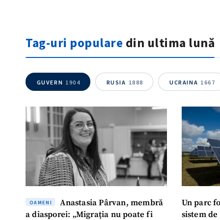
Tag-uri populare
din ultima lună
GUVERN
1904
RUSIA
1888
UCRAINA
1667
Anastasia Pârvan, membră
Un parc f
OAMENI
a diasporei: „Migrația nu poate fi
sistem de