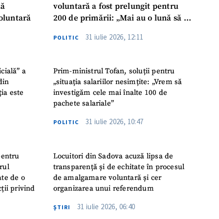
ză
voluntară a fost prelungit pentru
oluntară
200 de primării: „Mai au o lună să se
așeze la masă, să ia o decizie finală”
31 iulie 2026, 12:11
POLITIC
icială” a
Prim-ministrul Tofan, soluții pentru
din
„situația salariilor nesimțite: „Vrem să
ția este
investigăm cele mai înalte 100 de
pachete salariale”
31 iulie 2026, 10:47
POLITIC
pentru
Locuitori din Sadova acuză lipsa de
rul
transparență și de echitate în procesul
ate de o
de amalgamare voluntară și cer
ții privind
organizarea unui referendum
31 iulie 2026, 06:40
ŞTIRI