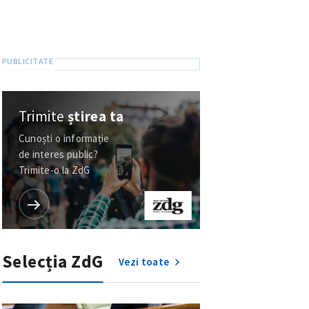
Trimite
știrea ta
Cunoști o informație
de interes public?
Trimite-o la ZdG
Selecția ZdG
Vezi toate