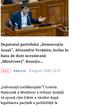
Deputatul partidului „Democrația
Acasă”, Alexandru Verșinin, inclus în
baza de date ucraineană
„Mirotvoreț”. Reacția
parlamentarului
8 august 2026, 12:19
NOU
POLITIC
meu
„Informații confidențiale”? Loteria
meu
Națională a Moldovei a refuzat (inițial)
să spună câte bilete a vândut după
rsonal
legalizarea parțială a publicității la