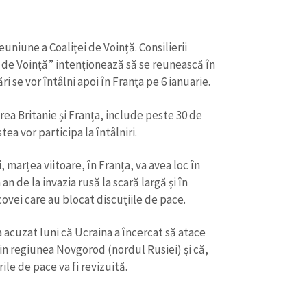
uniune a Coaliței de Voință. Consilierii
a de Voință” intenționează să se reunească în
ări se vor întâlni apoi în Franța pe 6 ianuarie.
rea Britanie și Franța, include peste 30 de
tea vor participa la întâlniri.
CONTACT SURSĂ
, marțea viitoare, în Franța, va avea loc în
n de la invazia rusă la scară largă și în
Sursă anonimă
+ Adaugă titlu
ovei care au blocat discuțiile de pace.
Nume
+ Numele 
+ Încarcă imagine
 acuzat luni că Ucraina a încercat să atace
in regiunea Novgorod (nordul Rusiei) și că,
Email
+ Emailul 
le de pace va fi revizuită.
+ Link media
Telefon
+ Telefon pe