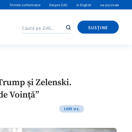
Trimite o informație
Despre ZdG
in English
на русском
SUSȚINE
Caută
Caută
 Trump și Zelenski.
de Voinţă”
1695 viz.