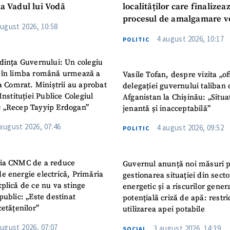
la Vadul lui Vodă
localităților care finalizea
procesul de amalgamare v
august 2026, 10:58
4 august 2026, 10:17
POLITIC
dința Guvernului: Un colegiu
 în limba română urmează a
Vasile Tofan, despre vizita „of
la Comrat. Miniștrii au aprobat
delegației guvernului taliban 
Instituției Publice Colegiul
Afganistan la Chișinău: „Situa
 „Recep Tayyip Erdogan”
jenantă și inacceptabilă”
 august 2026, 07:46
4 august 2026, 09:52
POLITIC
ia CNMC de a reduce
Guvernul anunță noi măsuri 
e energie electrică, Primăria
gestionarea situației din secto
plică de ce nu va stinge
energetic și a riscurilor gener
public: „Este destinat
potențială criză de apă: restric
cetățenilor”
utilizarea apei potabile
august 2026, 07:07
3 august 2026, 14:39
SOCIAL