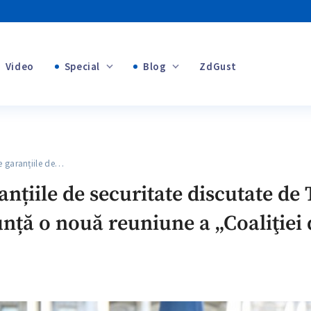
Video
Special
Blog
ZdGust
Banii tăi
+1
 garanțiile de…
+2
anțiile de securitate discutate de
unță o nouă reuniune a „Coaliţiei 