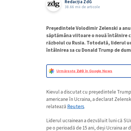
Redacția ZdG
38.66 mii de articole
Președintele Volodimir Zelenski a anu
săptămâna viitoare o nouă întâlnire cu 
războiul cu Rusia. Totodată, liderul u
întâlnirea sa cu Donald Trump de dumi
Urmărește
ZdG
în Google News
Kievul a discutat cu președintele Trump
americane în Ucraina, a declarat Zelensk
relatează
Reuters
.
Liderul ucrainean a dezvăluit luni că SUA
pe o perioadă de 15 ani, deși Ucraina ar 