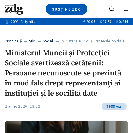
SUSȚINE ZDG
Caută
+2
20
°C
, Chișinău
€
20.05
$
17.37
₽
0.214
Ştiri
+6
+3
Investigatii
Banii tăi
+2
Principală
—
Ştiri
—
Social
— Ministerul Muncii și Protecției Sociale…
Video
+1
+1
Ministerul Muncii și Protecției
Special
Sociale avertizează cetățenii:
Blog
+2
ZdGust
Persoane necunoscute se prezintă
+1
în mod fals drept reprezentanți ai
instituției și le socilită date
2 iunie 2026, 13:52
3988 viz.