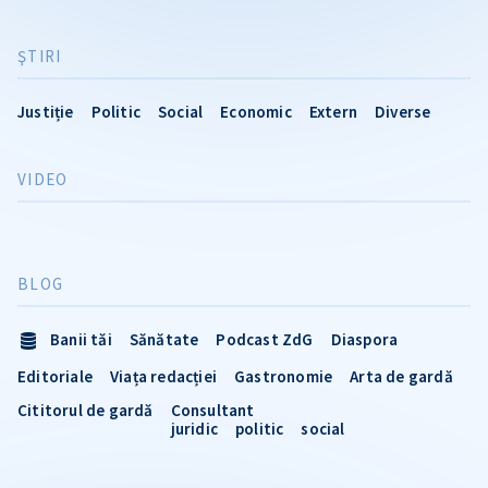
ŞTIRI
Justiție
Politic
Social
Economic
Extern
Diverse
VIDEO
BLOG
Banii tăi
Sănătate
Podcast ZdG
Diaspora
Editoriale
Viața redacției
Gastronomie
Arta de gardă
Cititorul de gardă
Consultant
juridic
politic
social