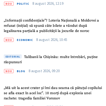
8 august 2026, 12:19
NOU
POLITIC
„Informații confidențiale”? Loteria Națională a Moldovei a
refuzat (inițial) să spună câte bilete a vândut după
legalizarea parțială a publicității la jocurile de noroc
8 august 2026, 10:45
NOU
ECONOMIC
Talibanii la Chișinău: multe întrebări, puține
EDITORIAL
răspunsuri
8 august 2026, 09:20
NOU
BLOG
ȘTIREA MEA
„Mă uit la acest crater și îmi dau seama că pătuțul copilului
se afla exact în acel loc”. 10 morți după explozia unei
Titlu știre
+ Adaugă titlu
rachete: tragedia familiei Voronov