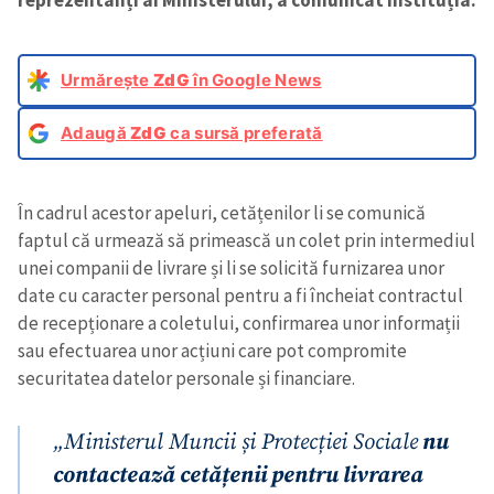
reprezentanți ai Ministerului, a comunicat instituția.
Urmărește
ZdG
în Google News
Adaugă
ZdG
ca sursă preferată
În cadrul acestor apeluri, cetățenilor li se comunică
faptul că urmează să primească un colet prin intermediul
unei companii de livrare și li se solicită furnizarea unor
date cu caracter personal pentru a fi încheiat contractul
de recepționare a coletului, confirmarea unor informații
sau efectuarea unor acțiuni care pot compromite
securitatea datelor personale și financiare.
„Ministerul Muncii și Protecției Sociale
nu
contactează cetățenii pentru livrarea