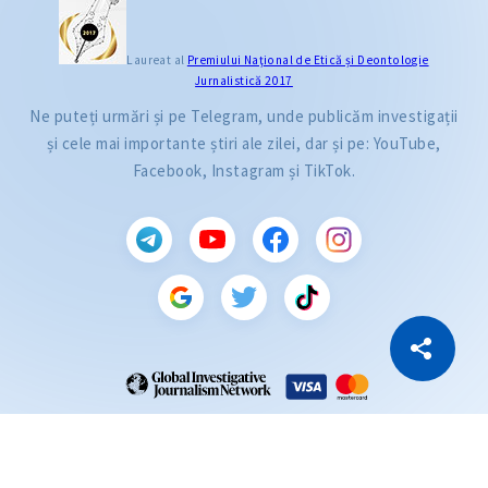
Laureat al
Premiului Naţional de Etică și Deontologie
Jurnalistică 2017
Ne puteți urmări și pe Telegram, unde publicăm investigații
și cele mai importante știri ale zilei, dar și pe: YouTube,
Facebook, Instagram și TikTok.
CITEȘTE
Citește articolul
Copiază Link
ZdG este membru al rețelei globale a jurnaliștilor de investigație (GIJN).
2004—2026 © Ziarul de Gardă.