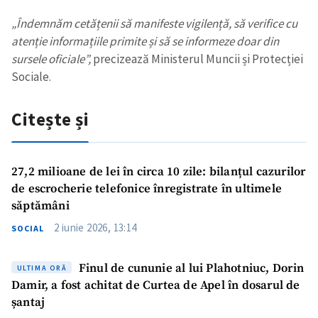
„Îndemnăm cetățenii să manifeste vigilență, să verifice cu
atenție informațiile primite și să se informeze doar din
sursele oficiale”,
precizează Ministerul Muncii și Protecției
Sociale.
Citește și
27,2 milioane de lei în circa 10 zile: bilanțul cazurilor
de escrocherie telefonice înregistrate în ultimele
săptămâni
2 iunie 2026, 13:14
SOCIAL
Finul de cununie al lui Plahotniuc, Dorin
ULTIMA ORĂ
Damir, a fost achitat de Curtea de Apel în dosarul de
șantaj