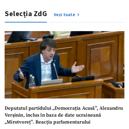
Selecția ZdG
Vezi toate
Deputatul partidului „Democrația Acasă”, Alexandru
Verșinin, inclus în baza de date ucraineană
„Mirotvoreț”. Reacția parlamentarului