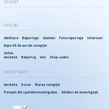
ZDGUST
SPECIAL
Abilitare
Reportaje
Oameni
Fotoreportaje
Interviuri
Expo 30 de ani de corupție
Video
Anchete
Reportaj
Vox
Stop-cadru
INVESTIGATII
Ancheta
Dosar
Marea corupție
Povești din spatele investigației
Ghiduri de investigații