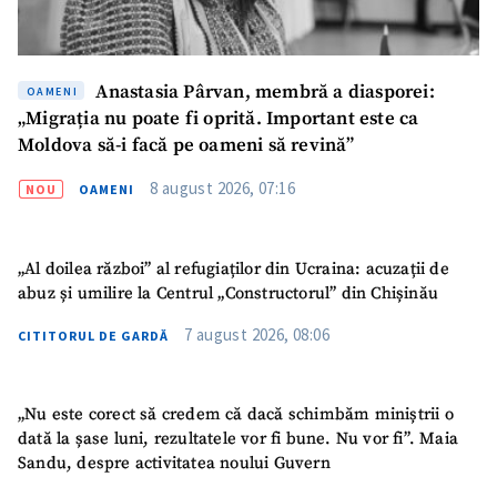
Am citit și sunt de
acord cu
politica de
confidențialitate
.
Anastasia Pârvan, membră a diasporei:
OAMENI
„Migrația nu poate fi oprită. Important este ca
TRIMITE ȘTIREA
Moldova să-i facă pe oameni să revină”
8 august 2026, 07:16
NOU
OAMENI
„Al doilea război” al refugiaților din Ucraina: acuzații de
abuz și umilire la Centrul „Constructorul” din Chișinău
7 august 2026, 08:06
CITITORUL DE GARDĂ
„Nu este corect să credem că dacă schimbăm miniștrii o
dată la șase luni, rezultatele vor fi bune. Nu vor fi”. Maia
Sandu, despre activitatea noului Guvern