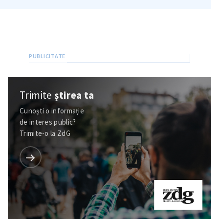
Trimite
știrea ta
Cunoști o informație
de interes public?
Trimite-o la ZdG