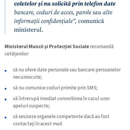
coletelor și nu solicită prin telefon date
bancare, coduri de acces, parole sau alte
informații confidențiale”,
comunică
ministerul.
Ministerul Muncii și Protecției Sociale
recomandă
cetățenilor:
să nu ofere date personale sau bancare persoanelor
necunoscute;
să nu comunice coduri primite prin SMS;
să întrerupă imediat convorbirea în cazul unor
apeluri suspecte;
să sesizeze organele competente dacă au fost
contactați în acest mod.