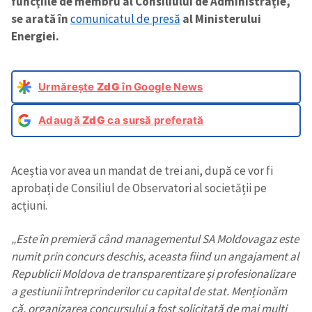
funcțiile de membru al Consiliului de Administrație,
se arată în
comunicatul de presă
al Ministerului
Energiei.
Urmărește
ZdG
în Google News
Adaugă
ZdG
ca sursă preferată
Aceștia vor avea un mandat de trei ani, după ce vor fi
aprobați de Consiliul de Observatori al societății pe
acțiuni.
„Este în premieră când managementul SA Moldovagaz este
numit prin concurs deschis, aceasta fiind un angajament al
Republicii Moldova de transparentizare și profesionalizare
a gestiunii întreprinderilor cu capital de stat. Menționăm
că, organizarea concursului a fost solicitată de mai mulți