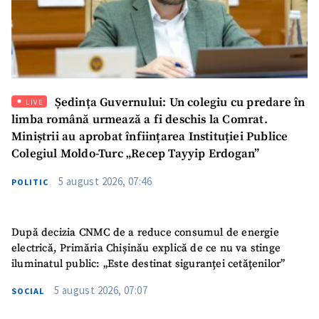
Ședința Guvernului: Un colegiu cu predare în
LIVE
limba română urmează a fi deschis la Comrat.
Miniștrii au aprobat înființarea Instituției Publice
SUSȚINE
Colegiul Moldo-Turc „Recep Tayyip Erdogan”
5 august 2026, 07:46
POLITIC
După decizia CNMC de a reduce consumul de energie
electrică, Primăria Chișinău explică de ce nu va stinge
iluminatul public: „Este destinat siguranței cetățenilor”
5 august 2026, 07:07
SOCIAL