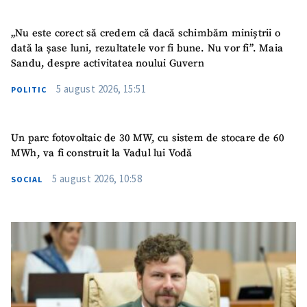
Nume
+ Numele meu
„Nu este corect să credem că dacă schimbăm miniștrii o
dată la șase luni, rezultatele vor fi bune. Nu vor fi”. Maia
Email
+ Emailul meu
Sandu, despre activitatea noului Guvern
5 august 2026, 15:51
Telefon
+ Telefon personal
POLITIC
Am citit și sunt de
acord cu
politica de
Un parc fotovoltaic de 30 MW, cu sistem de stocare de 60
confidențialitate
.
MWh, va fi construit la Vadul lui Vodă
5 august 2026, 10:58
TRIMITE ȘTIREA
SOCIAL