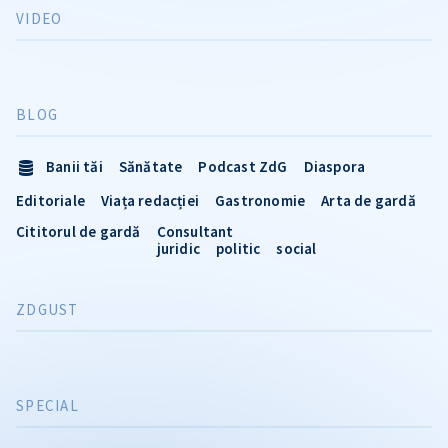
VIDEO
BLOG
Banii tăi
Sănătate
Podcast ZdG
Diaspora
Editoriale
Viața redacției
Gastronomie
Arta de gardă
Cititorul de gardă
Consultant
juridic
politic
social
ZDGUST
SPECIAL