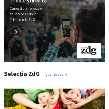
Trimite
știrea ta
Cunoști o informație
de interes public?
Trimite-o la ZdG
Trimite o informație
Despre ZdG
in English
на русском
Selecția ZdG
Vezi toate