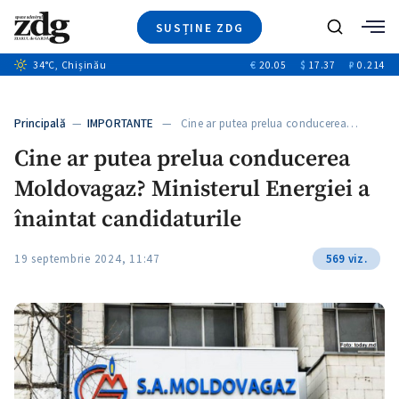
SUSȚINE ZDG
+1
Caută
34
°C
, Chișinău
€
20.05
$
17.37
₽
0.214
Ştiri
+14
+10
Investigatii
Banii tăi
+1
+3
Principală
—
IMPORTANTE
— Cine ar putea prelua conducerea…
Video
Cine ar putea prelua conducerea
Special
Moldovagaz? Ministerul Energiei a
Blog
ZdGust
înaintat candidaturile
19 septembrie 2024, 11:47
569 viz.
+1