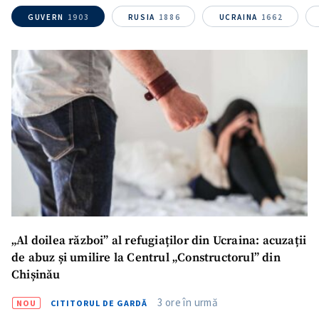
GUVERN
1903
RUSIA
1886
UCRAINA
1662
ȘTIREA MEA
Titlu știre
+ Adaugă titlu
Fotografie
+ Încarcă imagine
Link media
+ Link media
Mesajul știrei
+ Mesajul știrei
„Al doilea război” al refugiaților din Ucraina: acuzații
de abuz și umilire la Centrul „Constructorul” din
Chișinău
CONTACT SURSĂ
Sursă anonimă
3 ore în urmă
NOU
CITITORUL DE GARDĂ