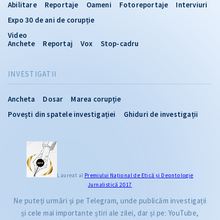
Abilitare
Reportaje
Oameni
Fotoreportaje
Interviuri
Expo 30 de ani de corupție
Video
Anchete
Reportaj
Vox
Stop-cadru
INVESTIGATII
Ancheta
Dosar
Marea corupție
Povești din spatele investigației
Ghiduri de investigații
Laureat al
Premiului Naţional de Etică și Deontologie
Jurnalistică 2017
Ne puteți urmări și pe Telegram, unde publicăm investigații
și cele mai importante știri ale zilei, dar și pe: YouTube,