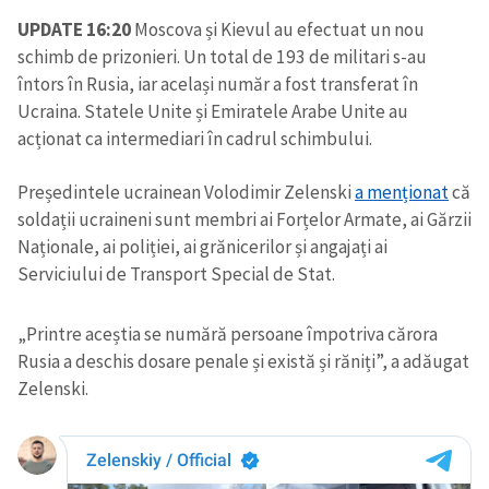
UPDATE 16:20
Moscova și Kievul au efectuat un nou
schimb de prizonieri. Un total de 193 de militari s-au
întors în Rusia, iar același număr a fost transferat în
Ucraina. Statele Unite și Emiratele Arabe Unite au
acționat ca intermediari în cadrul schimbului.
Președintele ucrainean Volodimir Zelenski
a menționat
că
soldații ucraineni sunt membri ai Forțelor Armate, ai Gărzii
Naționale, ai poliției, ai grănicerilor și angajați ai
Serviciului de Transport Special de Stat.
„Printre aceștia se numără persoane împotriva cărora
Rusia a deschis dosare penale și există și răniți”, a adăugat
Zelenski.