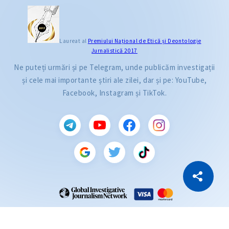
Laureat al
Premiului Naţional de Etică și Deontologie
Jurnalistică 2017
Ne puteți urmări și pe Telegram, unde publicăm investigații
și cele mai importante știri ale zilei, dar și pe: YouTube,
Facebook, Instagram și TikTok.
CITEȘTE
Citește articolul
Copiază Link
ZdG este membru al rețelei globale a jurnaliștilor de investigație (GIJN).