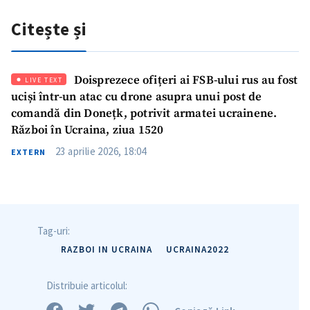
Fotografie
+ Încarcă imagine
Citește și
Link media
+ Link media
Doisprezece ofițeri ai FSB-ului rus au fost
LIVE TEXT
uciși într-un atac cu drone asupra unui post de
comandă din Donețk, potrivit armatei ucrainene.
Mesajul știrei
+ Mesajul știrei
Război în Ucraina, ziua 1520
23 aprilie 2026, 18:04
EXTERN
CONTACT SURSĂ
Sursă anonimă
Nume
+ Numele meu
Tag-uri:
RAZBOI IN UCRAINA
UCRAINA2022
Email
+ Emailul meu
Distribuie articolul:
Telefon
+ Telefon personal