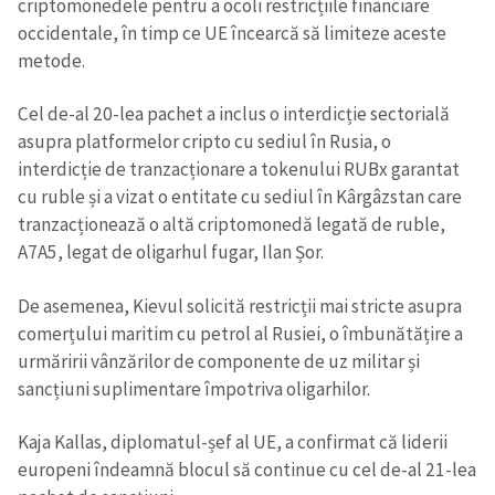
criptomonedele pentru a ocoli restricțiile financiare
occidentale, în timp ce UE încearcă să limiteze aceste
metode.
Cel de-al 20-lea pachet a inclus o interdicție sectorială
asupra platformelor cripto cu sediul în Rusia, o
Trimite o informație
Despre ZdG
interdicție de tranzacționare a tokenului RUBx garantat
in English
на русском
cu ruble și a vizat o entitate cu sediul în Kârgâzstan care
tranzacționează o altă criptomonedă legată de ruble,
A7A5, legat de oligarhul fugar, Ilan Șor.
De asemenea, Kievul solicită restricții mai stricte asupra
comerțului maritim cu petrol al Rusiei, o îmbunătățire a
urmăririi vânzărilor de componente de uz militar și
sancțiuni suplimentare împotriva oligarhilor.
Kaja Kallas, diplomatul-șef al UE, a confirmat că liderii
europeni îndeamnă blocul să continue cu cel de-al 21-lea