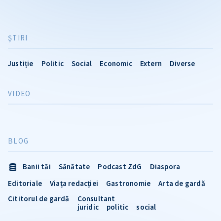
ŞTIRI
Justiție
Politic
Social
Economic
Extern
Diverse
VIDEO
BLOG
Banii tăi
Sănătate
Podcast ZdG
Diaspora
Editoriale
Viața redacției
Gastronomie
Arta de gardă
Cititorul de gardă
Consultant
juridic
politic
social