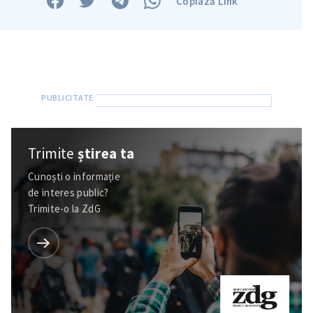
Copiază Link
Am citit și sunt de
acord cu
politica de
confidențialitate
.
TRIMITE ȘTIREA
Trimite
știrea ta
Cunoști o informație
de interes public?
Trimite-o la ZdG