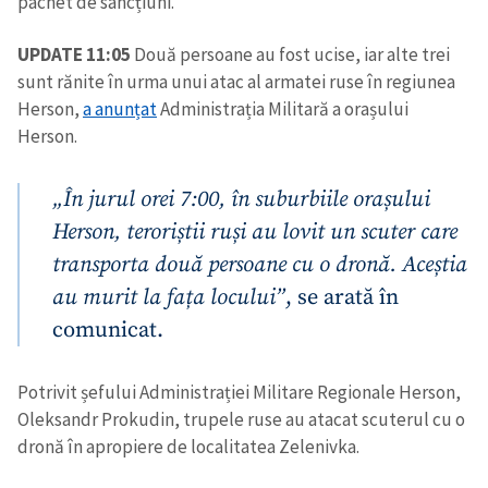
pachet de sancțiuni.
UPDATE 11:05
Două persoane au fost ucise, iar alte trei
sunt rănite în urma unui atac al armatei ruse în regiunea
Herson,
a anunțat
Administrația Militară a orașului
Herson.
„În jurul orei 7:00, în suburbiile orașului
Herson, teroriștii ruși au lovit un scuter care
transporta două persoane cu o dronă. Aceștia
au murit la fața locului”
, se arată în
comunicat.
Potrivit șefului Administrației Militare Regionale Herson,
Oleksandr Prokudin, trupele ruse au atacat scuterul cu o
dronă în apropiere de localitatea Zelenivka.