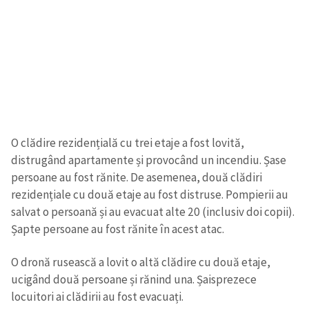
O clădire rezidențială cu trei etaje a fost lovită,
distrugând apartamente și provocând un incendiu. Șase
persoane au fost rănite. De asemenea, două clădiri
rezidențiale cu două etaje au fost distruse. Pompierii au
salvat o persoană și au evacuat alte 20 (inclusiv doi copii).
Șapte persoane au fost rănite în acest atac.
ȘTIREA MEA
O dronă rusească a lovit o altă clădire cu două etaje,
ucigând două persoane și rănind una. Șaisprezece
Titlu știre
+ Adaugă titlu
locuitori ai clădirii au fost evacuați.