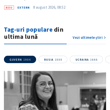
8 august 2026, 08:52
NOU
EXTERN
Tag-uri populare
din
ultima lună
Vezi ultimele știri
GUVERN
1904
RUSIA
1888
UCRAINA
1666