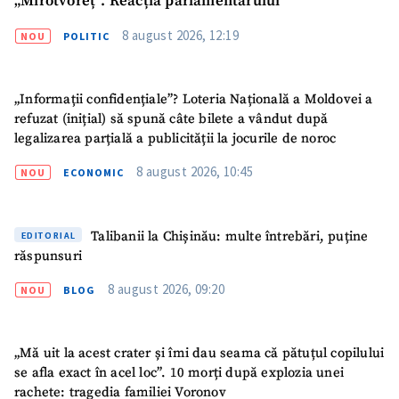
„Mirotvoreț”. Reacția parlamentarului
8 august 2026, 12:19
SUSȚINE
NOU
POLITIC
„Informații confidențiale”? Loteria Națională a Moldovei a
refuzat (inițial) să spună câte bilete a vândut după
legalizarea parțială a publicității la jocurile de noroc
8 august 2026, 10:45
NOU
ECONOMIC
Talibanii la Chișinău: multe întrebări, puține
EDITORIAL
răspunsuri
8 august 2026, 09:20
NOU
BLOG
„Mă uit la acest crater și îmi dau seama că pătuțul copilului
se afla exact în acel loc”. 10 morți după explozia unei
rachete: tragedia familiei Voronov