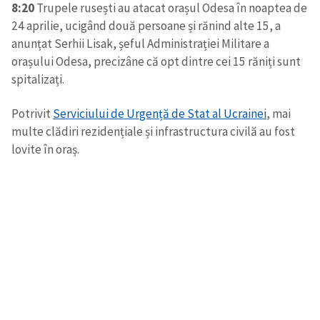
8:20
Trupele rusești au atacat orașul Odesa în noaptea de
24 aprilie, ucigând două persoane și rănind alte 15, a
anunțat Serhii Lisak, șeful Administrației Militare a
orașului Odesa, precizâne că opt dintre cei 15 răniți sunt
spitalizați.
Potrivit
Serviciului de Urgență de Stat al Ucrainei
, mai
multe clădiri rezidențiale și infrastructura civilă au fost
lovite în oraș.