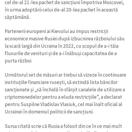
cel de-al 21-lea pachet de sancțiuni împotriva Moscovei,
în urma adoptării celui de-al 20-lea pachet în această
săptămână.
Partenerii europeni ai Kievului au impus restricții
economice masive Rusiei după izbucnirea războiului său
la scară largă din Ucraina în 2022, cu scopul de a-i tăia
fluxurile de venituri și de a-i înăbuși capacitatea de a
purta război.
Următorul set de măsuri ar trebui să vizeze în continuare
instituțiile financiare rusești, să extindă lista băncilor
sancționate și „să închidă în sfârșit canalele de utilizare a
criptomonedelor pentru a eluda restricțiile”, a declarat
pentru Suspilne Vladislav Vlasiuk, cel mai înalt oficial al
Ucrainei în domeniul politicii de sancțiuni.
Sursa citată scrie că Rusia a folosit din ce în ce mai mult