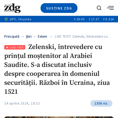
SUSȚINE ZDG
Caută
+2
20
°C
, Chișinău
€
20.05
$
17.37
₽
0.214
Ştiri
+7
+2
Investigatii
Banii tăi
+2
Principală
—
Ştiri
—
Extern
— LIVE TEXT/ Zelenski, întrevedere cu…
Video
+1
+1
Zelenski, întrevedere cu
Special
LIVE TEXT
prințul moștenitor al Arabiei
Blog
+2
ZdGust
Saudite. S-a discutat inclusiv
despre cooperarea în domeniul
securității. Război în Ucraina, ziua
1521
24 aprilie 2026, 18:52
1356 viz.