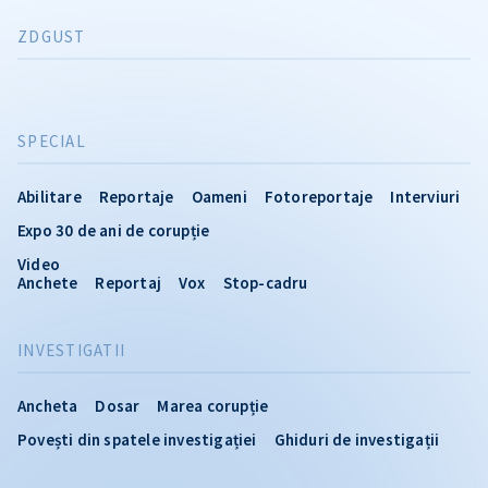
ZDGUST
SPECIAL
Abilitare
Reportaje
Oameni
Fotoreportaje
Interviuri
Expo 30 de ani de corupție
Video
Anchete
Reportaj
Vox
Stop-cadru
INVESTIGATII
Ancheta
Dosar
Marea corupție
Povești din spatele investigației
Ghiduri de investigații