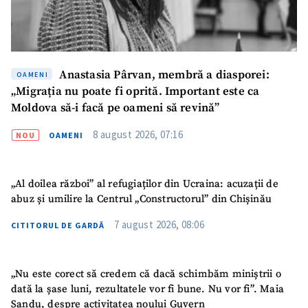
Anastasia Pârvan, membră a diasporei:
OAMENI
„Migrația nu poate fi oprită. Important este ca
Moldova să-i facă pe oameni să revină”
8 august 2026, 07:16
NOU
OAMENI
„Al doilea război” al refugiaților din Ucraina: acuzații de
abuz și umilire la Centrul „Constructorul” din Chișinău
7 august 2026, 08:06
CITITORUL DE GARDĂ
„Nu este corect să credem că dacă schimbăm miniștrii o
dată la șase luni, rezultatele vor fi bune. Nu vor fi”. Maia
Sandu, despre activitatea noului Guvern