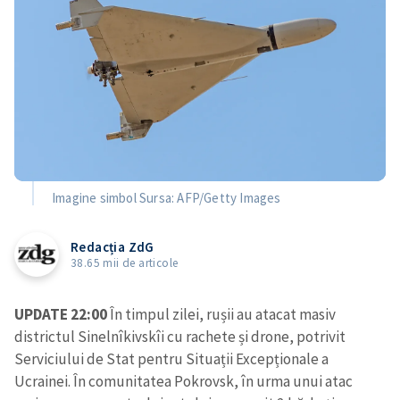
Imagine simbol Sursa: AFP/Getty Images
Redacția ZdG
38.65 mii de articole
UPDATE 22:00
În timpul zilei, rușii au atacat masiv
districtul Sinelnîkivskîi cu rachete și drone, potrivit
Serviciului de Stat pentru Situații Excepționale a
Ucrainei. În comunitatea Pokrovsk, în urma unui atac