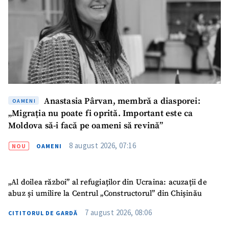
Anastasia Pârvan, membră a diasporei:
OAMENI
„Migrația nu poate fi oprită. Important este ca
Moldova să-i facă pe oameni să revină”
8 august 2026, 07:16
NOU
OAMENI
„Al doilea război” al refugiaților din Ucraina: acuzații de
abuz și umilire la Centrul „Constructorul” din Chișinău
7 august 2026, 08:06
CITITORUL DE GARDĂ