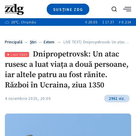
SUSȚINE ZDG
Caută
+2
20
°C
, Chișinău
€
20.05
$
17.37
₽
0.214
Ştiri
+6
+3
Investigatii
Banii tăi
+2
Principală
—
Ştiri
—
Extern
— LIVE TEXT/ Dnipropetrovsk: Un atac…
Video
+1
+1
Dnipropetrovsk: Un atac
Special
LIVE TEXT
rusesc a luat viața a două persoane,
Blog
+2
ZdGust
iar altele patru au fost rănite.
+1
Război în Ucraina, ziua 1350
4 noiembrie 2025, 20:00
2961 viz.