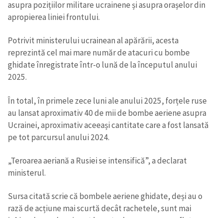
asupra pozițiilor militare ucrainene și asupra orașelor din
apropierea liniei frontului.
Potrivit ministerului ucrainean al apărării, acesta
reprezintă cel mai mare număr de atacuri cu bombe
ghidate înregistrate într-o lună de la începutul anului
2025.
În total, în primele zece luni ale anului 2025, forțele ruse
au lansat aproximativ 40 de mii de bombe aeriene asupra
Ucrainei, aproximativ aceeași cantitate care a fost lansată
pe tot parcursul anului 2024.
„Teroarea aeriană a Rusiei se intensifică”, a declarat
ministerul.
Sursa citată scrie că bombele aeriene ghidate, deși au o
rază de acțiune mai scurtă decât rachetele, sunt mai