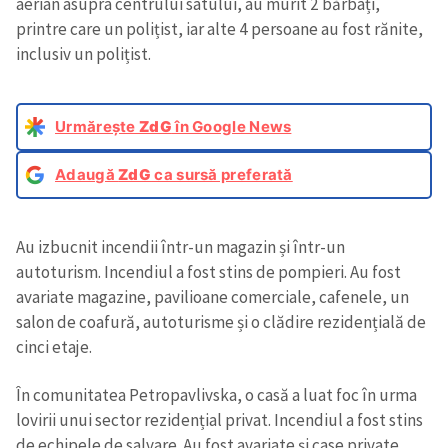
aerian asupra centrului satului, au murit 2 bărbați,
printre care un polițist, iar alte 4 persoane au fost rănite,
inclusiv un polițist.
Urmărește
ZdG
în Google News
Adaugă
ZdG
ca sursă preferată
Au izbucnit incendii într-un magazin și într-un
autoturism. Incendiul a fost stins de pompieri. Au fost
avariate magazine, pavilioane comerciale, cafenele, un
salon de coafură, autoturisme și o clădire rezidențială de
cinci etaje.
În comunitatea Petropavlivska, o casă a luat foc în urma
lovirii unui sector rezidențial privat. Incendiul a fost stins
de echipele de salvare. Au fost avariate și case private,