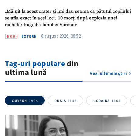
„Mă uit la acest crater și îmi dau seama că pătuțul copilului
se afla exact în acel loc”. 10 morți după explozia unei
rachete: tragedia familiei Voronov
8 august 2026, 08:52
NOU
EXTERN
Tag-uri populare
din
ultima lună
Vezi ultimele știri
GUVERN
1904
RUSIA
1888
UCRAINA
1665