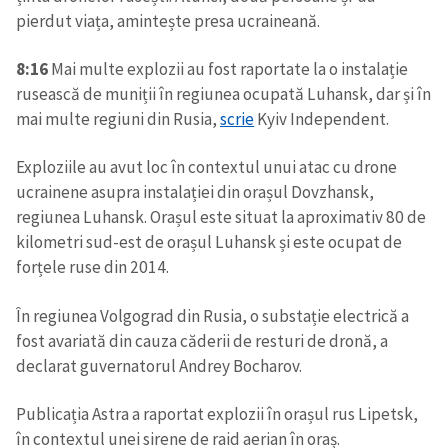
pierdut viața, amintește presa ucraineană.
8:16
Mai multe explozii au fost raportate la o instalație
rusească de muniții în regiunea ocupată Luhansk, dar și în
mai multe regiuni din Rusia,
scrie
Kyiv Independent.
Exploziile au avut loc în contextul unui atac cu drone
ucrainene asupra instalației din orașul Dovzhansk,
regiunea Luhansk. Orașul este situat la aproximativ 80 de
kilometri sud-est de orașul Luhansk și este ocupat de
forțele ruse din 2014.
În regiunea Volgograd din Rusia, o substație electrică a
fost avariată din cauza căderii de resturi de dronă, a
declarat guvernatorul Andrey Bocharov.
Publicația Astra a raportat explozii în orașul rus Lipetsk,
în contextul unei sirene de raid aerian în oraș.