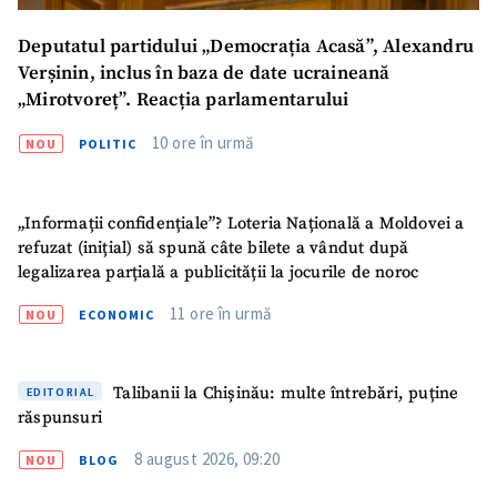
Deputatul partidului „Democrația Acasă”, Alexandru
Verșinin, inclus în baza de date ucraineană
„Mirotvoreț”. Reacția parlamentarului
10 ore în urmă
NOU
POLITIC
„Informații confidențiale”? Loteria Națională a Moldovei a
refuzat (inițial) să spună câte bilete a vândut după
legalizarea parțială a publicității la jocurile de noroc
11 ore în urmă
NOU
ECONOMIC
Talibanii la Chișinău: multe întrebări, puține
EDITORIAL
răspunsuri
8 august 2026, 09:20
NOU
BLOG
SUSȚINE