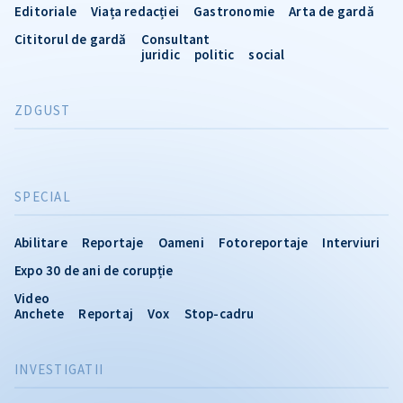
Editoriale
Viața redacției
Gastronomie
Arta de gardă
Cititorul de gardă
Consultant
juridic
politic
social
ZDGUST
SPECIAL
Abilitare
Reportaje
Oameni
Fotoreportaje
Interviuri
Expo 30 de ani de corupție
Video
Anchete
Reportaj
Vox
Stop-cadru
INVESTIGATII