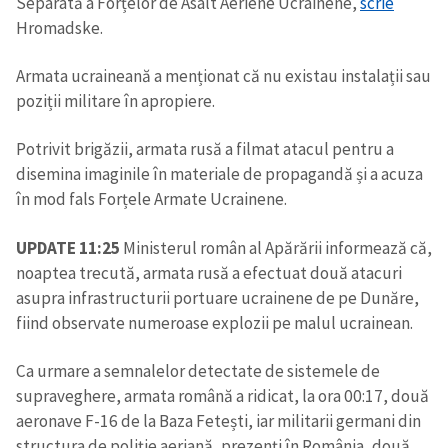
Separată a Forțelor de Asalt Aeriene Ucrainene,
scrie
Hromadske.
Armata ucraineană a menționat că nu existau instalații sau
poziții militare în apropiere.
Potrivit brigăzii, armata rusă a filmat atacul pentru a
disemina imaginile în materiale de propagandă și a acuza
în mod fals Forțele Armate Ucrainene.
UPDATE 11:25
Ministerul român al Apărării informează că,
noaptea trecută, armata rusă a efectuat două atacuri
asupra infrastructurii portuare ucrainene de pe Dunăre,
fiind observate numeroase explozii pe malul ucrainean.
Ca urmare a semnalelor detectate de sistemele de
supraveghere, armata română a ridicat, la ora 00:17, două
aeronave F-16 de la Baza Fetești, iar militarii germani din
structura de poliție aeriană, prezenți în România, două