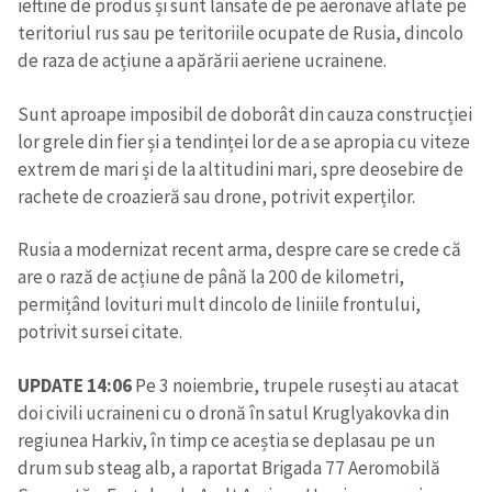
ieftine de produs și sunt lansate de pe aeronave aflate pe
teritoriul rus sau pe teritoriile ocupate de Rusia, dincolo
de raza de acțiune a apărării aeriene ucrainene.
Sunt aproape imposibil de doborât din cauza construcției
lor grele din fier și a tendinței lor de a se apropia cu viteze
extrem de mari și de la altitudini mari, spre deosebire de
rachete de croazieră sau drone, potrivit experților.
Rusia a modernizat recent arma, despre care se crede că
are o rază de acțiune de până la 200 de kilometri,
permițând lovituri mult dincolo de liniile frontului,
potrivit sursei citate.
Trimite o informație
Despre ZdG
UPDATE 14:06
Pe 3 noiembrie, trupele rusești au atacat
in English
на русском
doi civili ucraineni cu o dronă în satul Kruglyakovka din
regiunea Harkiv, în timp ce aceștia se deplasau pe un
drum sub steag alb, a raportat Brigada 77 Aeromobilă