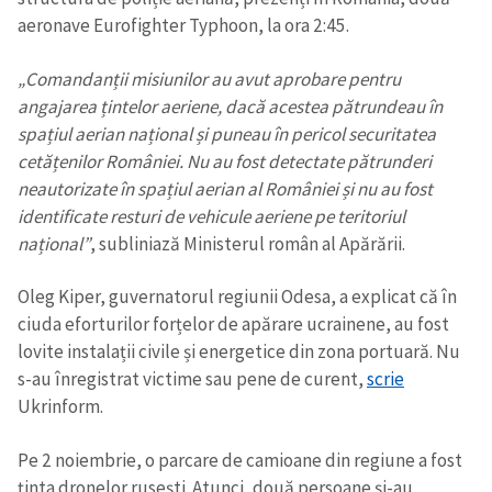
aeronave Eurofighter Typhoon, la ora 2:45.
„Comandanții misiunilor au avut aprobare pentru
angajarea țintelor aeriene, dacă acestea pătrundeau în
spațiul aerian național și puneau în pericol securitatea
cetățenilor României. Nu au fost detectate pătrunderi
neautorizate în spațiul aerian al României și nu au fost
identificate resturi de vehicule aeriene pe teritoriul
național”
, subliniază Ministerul român al Apărării.
Oleg Kiper, guvernatorul regiunii Odesa, a explicat că în
ciuda eforturilor forțelor de apărare ucrainene, au fost
lovite instalații civile și energetice din zona portuară. Nu
s-au înregistrat victime sau pene de curent,
scrie
Ukrinform.
Pe 2 noiembrie, o parcare de camioane din regiune a fost
ținta dronelor rusești. Atunci, două persoane și-au