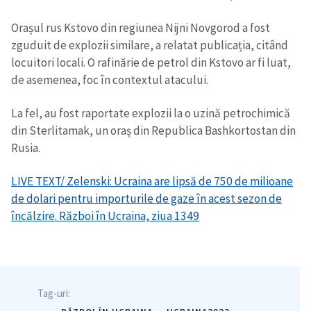
Orașul rus Kstovo din regiunea Nijni Novgorod a fost
zguduit de explozii similare, a relatat publicația, citând
locuitori locali. O rafinărie de petrol din Kstovo ar fi luat,
de asemenea, foc în contextul atacului.
La fel, au fost raportate explozii la o uzină petrochimică
din Sterlitamak, un oraș din Republica Bashkortostan din
Rusia.
LIVE TEXT/ Zelenski: Ucraina are lipsă de 750 de milioane
de dolari pentru importurile de gaze în acest sezon de
încălzire. Război în Ucraina, ziua 1349
ȘTIREA MEA
Tag-uri: