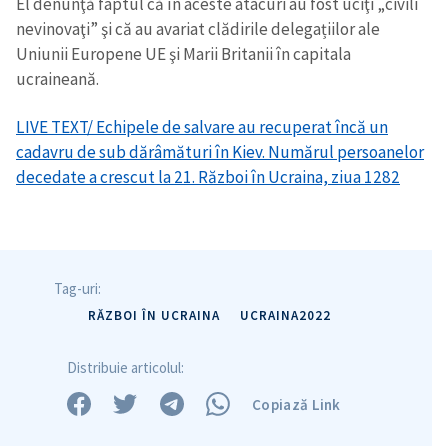
El denunţă faptul că în aceste atacuri au fost uciţi „civili
Titlu știre
+ Adaugă titlu
nevinovaţi” şi că au avariat clădirile delegațiilor ale
Uniunii Europene UE şi Marii Britanii în capitala
Fotografie
+ Încarcă imagine
ucraineană.
LIVE TEXT/ Echipele de salvare au recuperat încă un
Link media
+ Link media
cadavru de sub dărâmături în Kiev. Numărul persoanelor
decedate a crescut la 21. Război în Ucraina, ziua 1282
Mesajul știrei
+ Mesajul știrei
Tag-uri:
CONTACT SURSĂ
RĂZBOI ÎN UCRAINA
UCRAINA2022
Sursă anonimă
Distribuie articolul:
Nume
+ Numele meu
Copiază Link
Email
+ Emailul meu