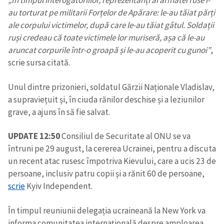
„În timpul interogatoriilor, reprezentanți ai armatei ruse i-
au torturat pe militarii Forțelor de Apărare: le-au tăiat părți
ale corpului victimelor, după care le-au tăiat gâtul. Soldații
ruși credeau că toate victimele lor muriseră, așa că le-au
aruncat corpurile într-o groapă și le-au acoperit cu gunoi”
,
scrie sursa citată.
Unul dintre prizonieri, soldatul Gărzii Naționale Vladislav,
a supraviețuit și, în ciuda rănilor deschise și a leziunilor
grave, a ajuns în să fie salvat.
UPDATE 12:50
Consiliul de Securitate al ONU se va
întruni pe 29 august, la cererea Ucrainei, pentru a discuta
un recent atac rusesc împotriva Kievului, care a ucis 23 de
persoane, inclusiv patru copii și a rănit 60 de persoane,
scrie
Kyiv Independent.
În timpul reuniunii delegația ucraineană la New York va
informa comunitatea internațională despre amploarea