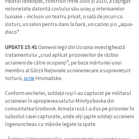
Palatul Idokopas, construit între 2005 și 2010, a câștigat
notorietate datorită costului său uriaș și interioarelor
luxoase – inclusiv un teatru privat, o sală de jocuri cu
sloturi, un salon pentru dans la bară, un cazino și o „aqua-
disco”.
UPDATE 15:41
Oamenii legii din Ucraina investighează
tratamentului „crud aplicat prizonierilor de război
ucraineni de către ocupanți”, pe baza mărturiei unui
membru al Gărzii Naționale ucrainenecare a supraviețuit
torturii,
scrie
Hromadske.
Conform anchetei, soldații ruși l-au capturat pe militarul
ucrainean în apropierea satului Mirolyubovka din
comunitatea Grodovsk. Armata rusă l-a dus pe prizonier în
subsolul casei capturate, unde alți șapte soldați ucraineni
îngenuncheau cu mâinile legate la spate.