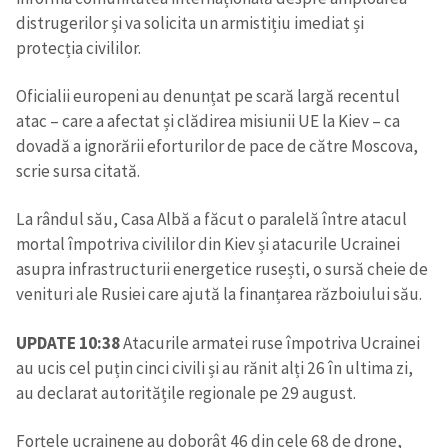
distrugerilor și va solicita un armistițiu imediat și
protecția civililor.
Oficialii europeni au denunțat pe scară largă recentul
atac – care a afectat și clădirea misiunii UE la Kiev – ca
dovadă a ignorării eforturilor de pace de către Moscova,
Trimite o informație
Despre ZdG
scrie sursa citată.
in English
на русском
La rândul său, Casa Albă a făcut o paralelă între atacul
mortal împotriva civililor din Kiev și atacurile Ucrainei
asupra infrastructurii energetice rusești, o sursă cheie de
venituri ale Rusiei care ajută la finanțarea războiului său.
UPDATE 10:38
Atacurile armatei ruse împotriva Ucrainei
au ucis cel puțin cinci civili și au rănit alți 26 în ultima zi,
au declarat autoritățile regionale pe 29 august.
Forțele ucrainene au doborât 46 din cele 68 de drone,