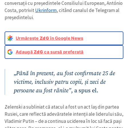
conversații cu președintele Consiliului European, António
Costa, potrivit
Ukrinform
, citând canalul de Telegram al
președintelui.
Urmărește
ZdG
în Google News
Adaugă
ZdG
ca sursă preferată
„
Până în prezent, au fost confirmate 25 de
victime, inclusiv patru copii, și zeci de
persoane au fost rănite”
, a spus el.
Zelenski a subliniat că atacul a fost un act laș din partea
Rusiei, care reflectă adevăratele intenții ale liderului său,
Vladimir Putin – de a continua uciderea în loc să facă pași