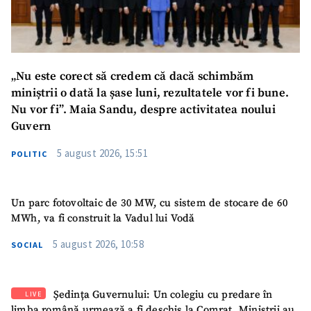
„Nu este corect să credem că dacă schimbăm
miniștrii o dată la șase luni, rezultatele vor fi bune.
Nu vor fi”. Maia Sandu, despre activitatea noului
Guvern
5 august 2026, 15:51
POLITIC
Un parc fotovoltaic de 30 MW, cu sistem de stocare de 60
MWh, va fi construit la Vadul lui Vodă
5 august 2026, 10:58
SOCIAL
Ședința Guvernului: Un colegiu cu predare în
LIVE
limba română urmează a fi deschis la Comrat. Miniștrii au