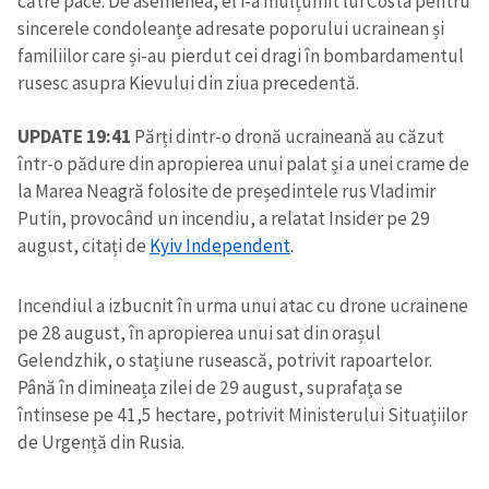
către pace. De asemenea, el i-a mulțumit lui Costa pentru
sincerele condoleanțe adresate poporului ucrainean și
familiilor care și-au pierdut cei dragi în bombardamentul
rusesc asupra Kievului din ziua precedentă.
UPDATE 19:41
Părți dintr-o dronă ucraineană au căzut
într-o pădure din apropierea unui palat și a unei crame de
la Marea Neagră folosite de președintele rus Vladimir
Putin, provocând un incendiu, a relatat Insider pe 29
august, citați de
Kyiv Independent
.
Incendiul a izbucnit în urma unui atac cu drone ucrainene
pe 28 august, în apropierea unui sat din orașul
Gelendzhik, o stațiune rusească, potrivit rapoartelor.
Până în dimineața zilei de 29 august, suprafața se
întinsese pe 41,5 hectare, potrivit Ministerului Situațiilor
de Urgență din Rusia.