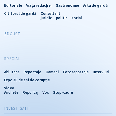
Editoriale
Viața redacției
Gastronomie
Arta de gardă
Cititorul de gardă
Consultant
juridic
politic
social
ZDGUST
SPECIAL
Abilitare
Reportaje
Oameni
Fotoreportaje
Interviuri
Expo 30 de ani de corupție
Video
Anchete
Reportaj
Vox
Stop-cadru
INVESTIGATII