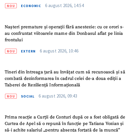
6 august 2026, 14:54
NOU
ECONOMIC
Nașteri premature și operații fără anestezie: cu ce orori s-
SUSȚINE
au confruntat viitoarele mame din Donbasul aflat pe linia
frontului
6 august 2026, 10:46
NOU
EXTERN
Tineri din întreaga țară au învățat cum să recunoască și să
combată dezinformarea în cadrul celei de-a doua ediții a
Taberei de Reziliență Informațională
6 august 2026, 09:43
NOU
SOCIAL
Prima reacție a Curții de Conturi după ce a fost obligată de
Curtea de Apel să o repună în funcție pe Tatiana Vozian și
să-i achite salariul „pentru absența forțată de la muncă”