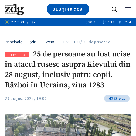
SUSȚINE ZDG
+4
Caută
+1
23
°C
, Chișinău
€
20.05
$
17.37
₽
0.214
Ştiri
+13
+11
Investigatii
Banii tăi
+3
Principală
—
Ştiri
—
Extern
— LIVE TEXT/ 25 de persoane…
Video
25 de persoane au fost ucise
Special
LIVE TEXT
în atacul rusesc asupra Kievului din
Blog
+1
ZdGust
28 august, inclusiv patru copii.
Război în Ucraina, ziua 1283
29 august 2025, 19:00
4263 viz.