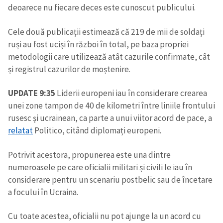
deoarece nu fiecare deces este cunoscut publicului.
Cele două publicații estimează că 219 de mii de soldați
ruși au fost uciși în război în total, pe baza propriei
metodologii care utilizează atât cazurile confirmate, cât
și registrul cazurilor de moștenire.
UPDATE 9:35
Liderii europeni iau în considerare crearea
unei zone tampon de 40 de kilometri între liniile frontului
rusesc și ucrainean, ca parte a unui viitor acord de pace, a
relatat
Politico, citând diplomați europeni.
Potrivit acestora, propunerea este una dintre
numeroasele pe care oficialii militari și civili le iau în
considerare pentru un scenariu postbelic sau de încetare
a focului în Ucraina.
Cu toate acestea, oficialii nu pot ajunge la un acord cu