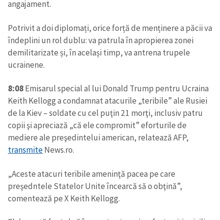
angajament.
Potrivit a doi diplomați, orice forță de menținere a păcii va
îndeplini un rol dublu: va patrula în apropierea zonei
demilitarizate și, în același timp, va antrena trupele
ucrainene.
8:08
Emisarul special al lui Donald Trump pentru Ucraina
Keith Kellogg a condamnat atacurile „teribile” ale Rusiei
de la Kiev – soldate cu cel puţin 21 morţi, inclusiv patru
copii şi apreciază „că ele compromit” eforturile de
mediere ale preşedintelui american, relatează AFP,
transmite
News.ro.
„Aceste atacuri teribile ameninţă pacea pe care
preşedntele Statelor Unite încearcă să o obţină”,
comentează pe X Keith Kellogg.
ȘTIREA MEA