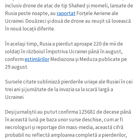
inclusiv drone de atac de tip Shahed și momeli, lansate de
Rusia peste noapte, au
raportat
Forțele Aeriene ale
Ucrainei. Douăzeci și două de drone au reușit să lovească
în nouă locații diferite.
În același timp, Rusia a pierdut aproape 220 de mii de
soldați în războiul împotriva Ucrainei până în august,
conform
estimărilor
Mediazona și Meduza publicate pe
29 august.
Sursele citate subliniază pierderile uriașe ale Rusiei în cei
trei ani și jumătate de la invazia sa la scară largă a
Ucrainei.
Deși jurnaliștii au putut confirma 125681 de decese până
în această lună pe baza unor surse deschise, cum ar fi
necrologuri și reportaje din mass-media, această cifră
probabil nu reflectă amploarea completă a pierderilor,