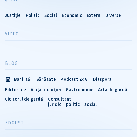
Justiție
Politic
Social
Economic
Extern
Diverse
VIDEO
BLOG
Banii tăi
Sănătate
Podcast ZdG
Diaspora
Editoriale
Viața redacției
Gastronomie
Arta de gardă
Cititorul de gardă
Consultant
juridic
politic
social
ZDGUST