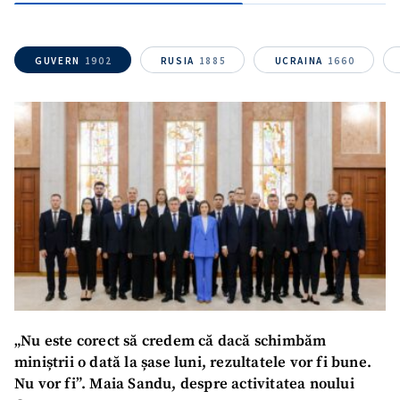
GUVERN
1902
RUSIA
1885
UCRAINA
1660
ȘTIREA MEA
Titlu știre
+ Adaugă titlu
Fotografie
+ Încarcă imagine
Link media
+ Link media
Mesajul știrei
+ Mesajul știrei
„Nu este corect să credem că dacă schimbăm
miniștrii o dată la șase luni, rezultatele vor fi bune.
Nu vor fi”. Maia Sandu, despre activitatea noului
CONTACT SURSĂ