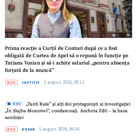
Prima reacție a Curții de Conturi după ce a fost
obligată de Curtea de Apel să o repună în funcție pe
Tatiana Vozian și să-i achite salariul „pentru absența
forțată de la muncă”
5 august 2026, 09:12
NOU
JUSTIȚIE
„Tanti Raia” și alți doi protagoniști ai investigației
DOC
„În Slujba Moscovei”, condamnați. Ancheta ZdG – la baza
sentinței
5 august 2026, 06:36
NOU
DOSAR