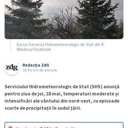
Sursa: Serviciul Hidrometeorologic de Stat din R.
Moldova/Facebook
Redacția ZdG
38.60 mii de articole
Serviciului Hidrometeorologic de Stat (SHS) anunță
pentru ziua de joi, 28 mai, temperaturi moderate și
intensificări ale vântului din nord-vest, cu episoade
scurte de precipitații în sudul țării.