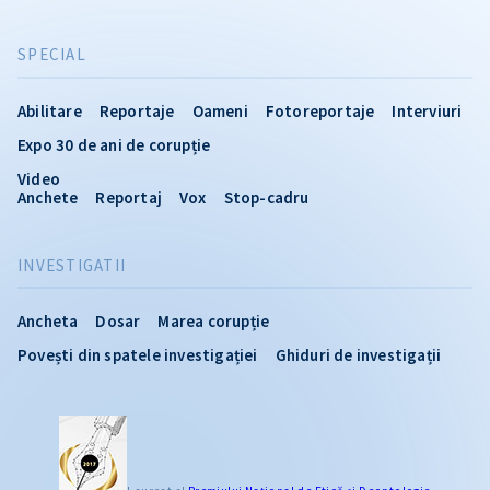
SPECIAL
Abilitare
Reportaje
Oameni
Fotoreportaje
Interviuri
Expo 30 de ani de corupție
Video
Anchete
Reportaj
Vox
Stop-cadru
INVESTIGATII
Ancheta
Dosar
Marea corupție
Povești din spatele investigației
Ghiduri de investigații