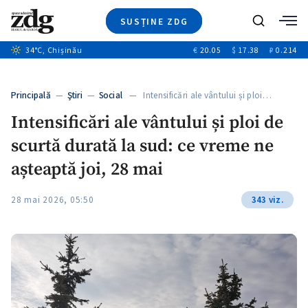
SUSȚINE ZDG
+9
Caută
+4
34
°C
, Chișinău
€
20.05
$
17.38
₽
0.214
Ştiri
+11
+2
Investigatii
Banii tăi
+5
Principală
—
Ştiri
—
Social
— Intensificări ale vântului și ploi…
Video
Intensificări ale vântului și ploi de
Special
scurtă durată la sud: ce vreme ne
Blog
ZdGust
așteaptă joi, 28 mai
28 mai 2026, 05:50
343 viz.