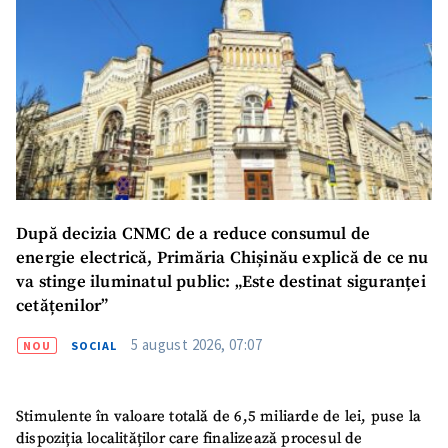
După decizia CNMC de a reduce consumul de
energie electrică, Primăria Chișinău explică de ce nu
SUSȚINE
va stinge iluminatul public: „Este destinat siguranței
cetățenilor”
5 august 2026, 07:07
NOU
SOCIAL
Stimulente în valoare totală de 6,5 miliarde de lei, puse la
dispoziția localităților care finalizează procesul de