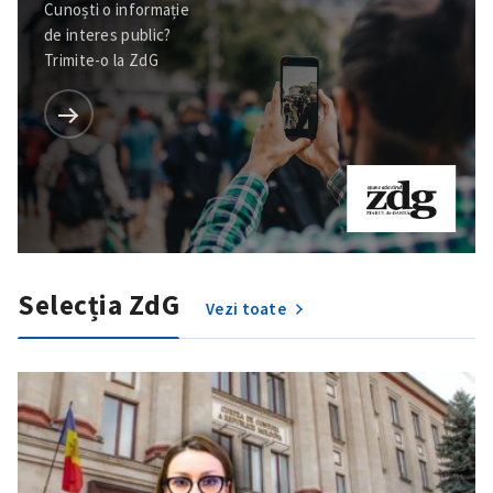
Cunoști o informație
de interes public?
Trimite-o la ZdG
Trimite o informație
Despre ZdG
in English
на русском
Selecția ZdG
Vezi toate