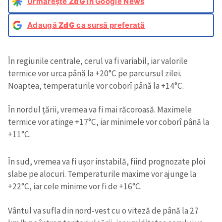
Urmărește
ZdG
în Google News
Adaugă
ZdG
ca sursă preferată
În regiunile centrale, cerul va fi variabil, iar valorile
termice vor urca până la +20°C pe parcursul zilei.
Noaptea, temperaturile vor coborî până la +14°C.
În nordul țării, vremea va fi mai răcoroasă. Maximele
termice vor atinge +17°C, iar minimele vor coborî până la
+11°C.
În sud, vremea va fi ușor instabilă, fiind prognozate ploi
slabe pe alocuri. Temperaturile maxime vor ajunge la
+22°C, iar cele minime vor fi de +16°C.
Vântul va sufla din nord-vest cu o viteză de până la 27