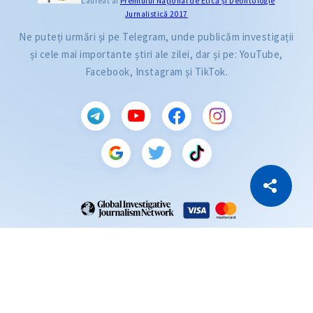
Laureat al
Premiului Naţional de Etică și Deontologie
Jurnalistică 2017
Ne puteți urmări și pe Telegram, unde publicăm investigații
și cele mai importante știri ale zilei, dar și pe: YouTube,
Facebook, Instagram și TikTok.
CITEȘTE
Citește articolul
Copiază Link
ZdG este membru al rețelei globale a jurnaliștilor de investigație (GIJN).
2004—2026 © Ziarul de Gardă.
Toate drepturile rezervate.
Dezvoltat de
SENSMEDIA