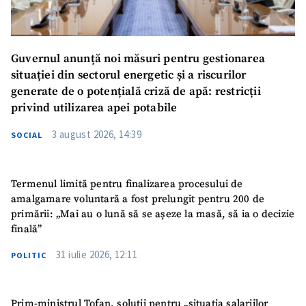
Guvernul anunță noi măsuri pentru gestionarea
situației din sectorul energetic și a riscurilor
generate de o potențială criză de apă: restricții
privind utilizarea apei potabile
3 august 2026, 14:39
SOCIAL
Termenul limită pentru finalizarea procesului de
amalgamare voluntară a fost prelungit pentru 200 de
primării: „Mai au o lună să se așeze la masă, să ia o decizie
finală”
31 iulie 2026, 12:11
POLITIC
Prim-ministrul Tofan, soluții pentru „situația salariilor