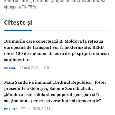
km/h pe întreg teritoriul țării, iar umiditatea aerului va
ajunge la 70-75%.
Citește și
Drumurile care conectează R. Moldova la rețeaua
europeană de transport vor fi modernizate: BERD
oferă 150 de milioane de euro drept sprijin financiar
suplimentar
27 mai 2026, 14:10
SOCIAL
Maia Sandu i-a înmânat „Ordinul Republicii” fostei
președinte a Georgiei, Salome Zourabichvili.
„Moldova este solidară cu poporul georgian și îi
susține lupta pentru suveranitate și democrație”
27 mai 2026, 13:51
POLITIC