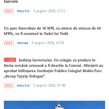
Guvern
Sursă anonimă
5 august 2026, 15:51
NOU
POLITIC
Nume
+ Numele meu
Un parc fotovoltaic de 30 MW, cu sistem de stocare de 60
Email
+ Emailul meu
MWh, va fi construit la Vadul lui Vodă
5 august 2026, 10:58
Telefon
+ Telefon personal
NOU
SOCIAL
Am citit și sunt de
acord cu
politica de
Ședința Guvernului: Un colegiu cu predare în
LIVE
confidențialitate
.
limba română urmează a fi deschis la Comrat. Miniștrii au
aprobat înființarea Instituției Publice Colegiul Moldo-Turc
TRIMITE ȘTIREA
„Recep Tayyip Erdogan”
5 august 2026, 07:46
NOU
POLITIC