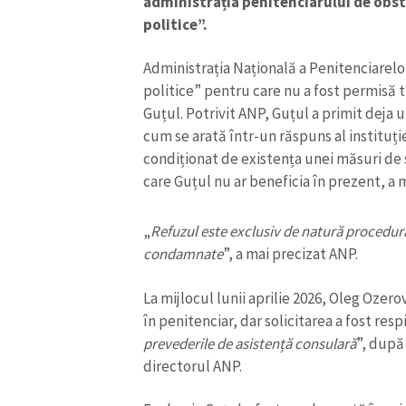
administrația penitenciarului de obs
politice”.
Administrația Națională a Penitenciarelo
politice” pentru care nu a fost permisă
Guțul. Potrivit ANP, Guțul a primit deja 
cum se arată într-un răspuns al instituț
condiționat de existența unei măsuri de 
care Guțul nu ar beneficia în prezent, a 
„
Refuzul este exclusiv de natură procedura
condamnate
”, a mai precizat ANP.
ȘTIREA MEA
La mijlocul lunii aprilie 2026, Oleg Ozero
în penitenciar, dar solicitarea a fost res
Titlu știre
prevederile de asistență consulară
”, după
directorul ANP.
Fotografie