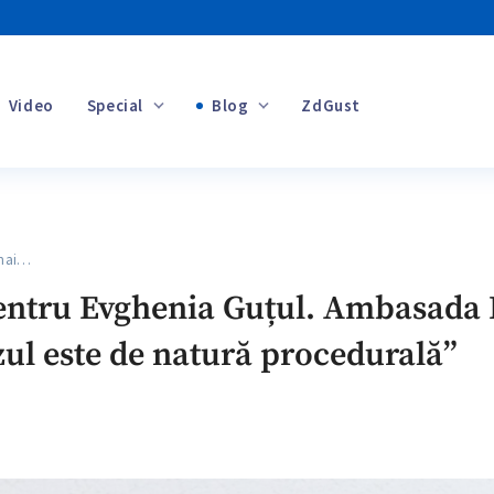
Video
Special
Blog
ZdGust
Banii tăi
 mai…
+1
pentru Evghenia Guțul. Ambasada 
zul este de natură procedurală”