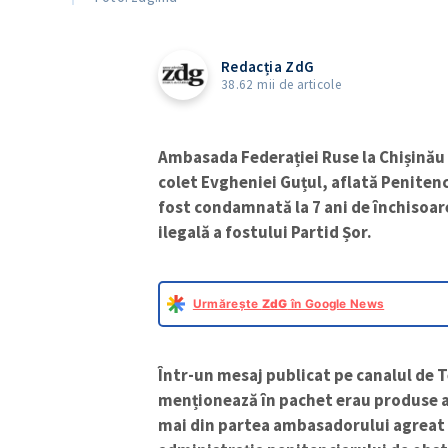
Redacția ZdG
38.62 mii de articole
Ambasada Federației Ruse la Chișinău 
colet Evgheniei Guțul, aflată Penitenc
fost condamnată la 7 ani de închisoar
ilegală a fostului Partid Șor.
Urmărește
ZdG
în Google News
Într-un mesaj publicat pe canalul de 
menționează în pachet erau produse al
mai din partea ambasadorului agreat