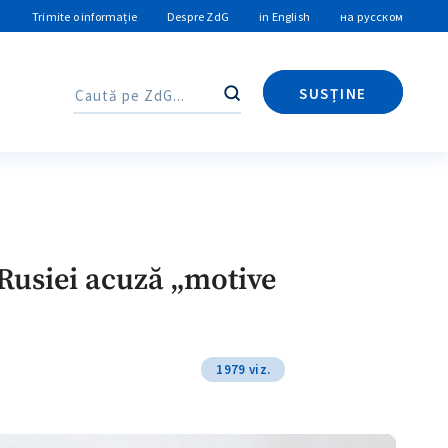
Trimite o informație
Despre ZdG
in English
на русском
SUSȚINE
Caută
Caută
Rusiei acuză „motive
1979 viz.