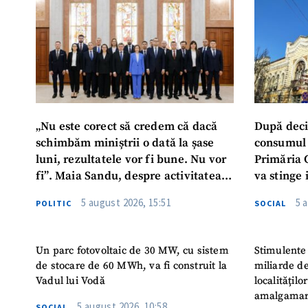
„Nu este corect să credem că dacă
După deci
schimbăm miniștrii o dată la șase
consumul 
luni, rezultatele vor fi bune. Nu vor
Primăria 
fi”. Maia Sandu, despre activitatea
va stinge 
noului Guvern
destinat s
5 august 2026, 15:51
5 
POLITIC
SOCIAL
Un parc fotovoltaic de 30 MW, cu sistem
Stimulente 
de stocare de 60 MWh, va fi construit la
miliarde de
Vadul lui Vodă
localitățil
amalgamar
5 august 2026, 10:58
SOCIAL