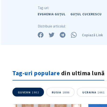
Tag-uri:
EVGHENIA GUȚUL
GUȚUL CUCERESCU
Distribuie articolul:
Copiază Link
Tag-uri populare
din ultima lună
GUVERN
1902
RUSIA
1886
UCRAINA
1661