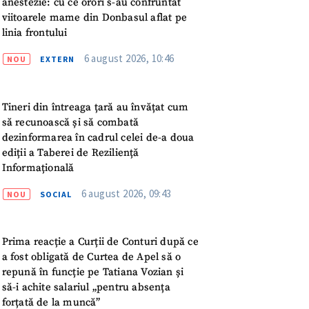
anestezie: cu ce orori s-au confruntat
viitoarele mame din Donbasul aflat pe
linia frontului
rsonal
6 august 2026, 10:46
NOU
EXTERN
ord cu
politica de
Tineri din întreaga țară au învățat cum
IREA
să recunoască și să combată
dezinformarea în cadrul celei de-a doua
ediții a Taberei de Reziliență
Informațională
6 august 2026, 09:43
NOU
SOCIAL
Prima reacție a Curții de Conturi după ce
a fost obligată de Curtea de Apel să o
repună în funcție pe Tatiana Vozian și
să-i achite salariul „pentru absența
forțată de la muncă”