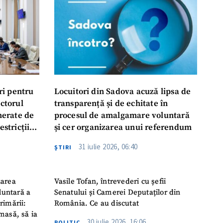
ri pentru
Locuitori din Sadova acuză lipsa de
ectorul
transparență și de echitate în
enerate de
procesul de amalgamare voluntară
estricții
și cer organizarea unui referendum
abile
31 iulie 2026, 06:40
ŞTIRI
zarea
Vasile Tofan, întrevederi cu șefii
luntară a
Senatului și Camerei Deputaților din
rimării:
România. Ce au discutat
masă, să ia
30 iulie 2026, 16:06
POLITIC