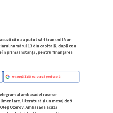
acuză că nu a putut să-i transmită un
iarul numărul 13 din capitală, după ce a
e în prima instanță, pentru finanțarea
Adaugă
ZdG
ca sursă preferată
Telegram al ambasadei ruse se
imentare, literatură și un mesaj de 9
 Oleg Ozerov. Ambasada acuză