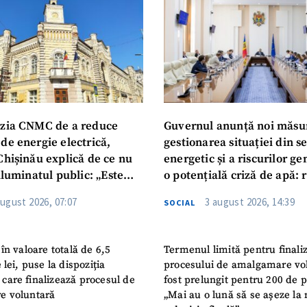
zia CNMC de a reduce
Guvernul anunță noi măsu
de energie electrică,
gestionarea situației din s
Chișinău explică de ce nu
energetic și a riscurilor g
iluminatul public: „Este
o potențială criză de apă: r
iguranței cetățenilor”
privind utilizarea apei pot
august 2026, 07:07
3 august 2026, 14:39
SOCIAL
în valoare totală de 6,5
Termenul limită pentru finali
 lei, puse la dispoziția
procesului de amalgamare vo
or care finalizează procesul de
fost prelungit pentru 200 de p
e voluntară
„Mai au o lună să se așeze la 