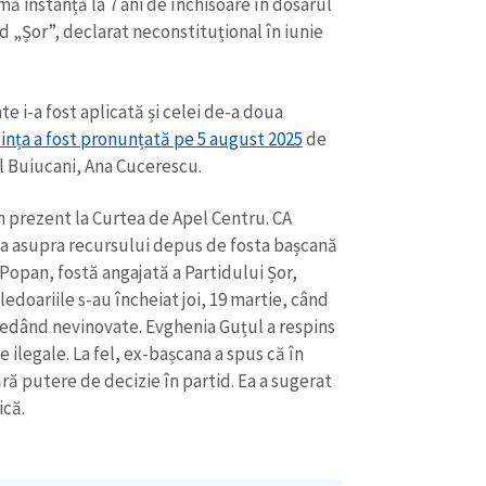
ă instanță la 7 ani de închisoare în dosarul
+ Link media
id „Șor”, declarat neconstituțional în iunie
Telefon
+ Telefon pe
e i-a fost aplicată și celei de-a doua
Am citit și sunt de ac
+ Mesajul știrei
confidențialitate
.
ința a fost pronunțată pe 5 august 2025
de
ul Buiucani, Ana Cucerescu.
TRIMITE ȘT
n prezent la Curtea de Apel Centru. CA
ia asupra recursului depus de fosta bașcană
Popan, fostă angajată a Partidului Șor,
doariile s-au încheiat joi, 19 martie, când
ledând nevinovate. Evghenia Guțul a respins
e ilegale. La fel, ex-bașcana a spus că în
ră putere de decizie în partid. Ea a sugerat
ică.