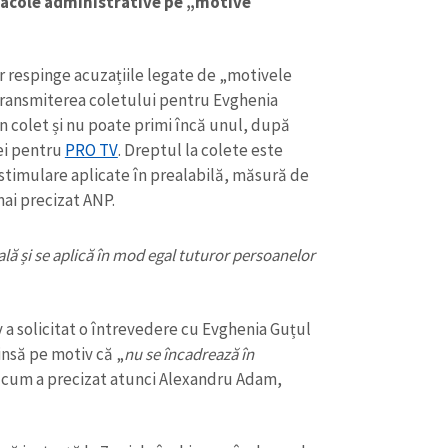
tacole administrative pe „motive
r respinge acuzațiile legate de „motivele
 transmiterea coletului pentru Evghenia
un colet și nu poate primi încă unul, după
iei pentru
PRO TV
. Dreptul la colete este
stimulare aplicate în prealabilă, măsură de
mai precizat ANP.
lă și se aplică în mod egal tuturor persoanelor
CONTACT SURSĂ
v a solicitat o întrevedere cu Evghenia Guțul
Sursă anonimă
pinsă pe motiv că „
nu se încadrează în
+ Adaugă titlu
 cum a precizat atunci Alexandru Adam,
Nume
+ Numele 
+ Încarcă imagine
Email
+ Emailul 