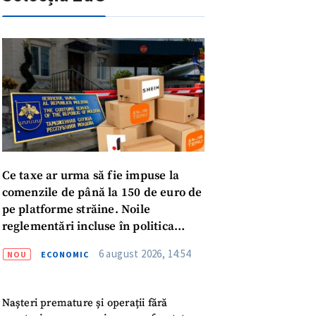
Ce taxe ar urma să fie impuse la
comenzile de până la 150 de euro de
pe platforme străine. Noile
reglementări incluse în politica
fiscală publicată pentru consultări
6 august 2026, 14:54
NOU
ECONOMIC
meu
Nașteri premature și operații fără
meu