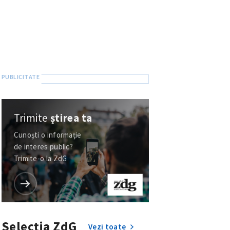
Trimite
știrea ta
Cunoști o informație
de interes public?
Trimite-o la ZdG
Selecția ZdG
Vezi toate