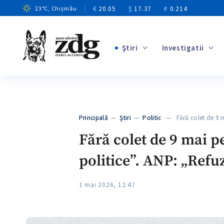
€
20.05
$
17.37
₽
0.214
23
°C
, Chișinău
Ştiri
Investigatii
+4
+1
+13
+10
Principală
—
Ştiri
—
Politic
— Fără colet de 9
+3
Fără colet de 9 mai 
politice”. ANP: „Refu
1 mai 2026, 12:47