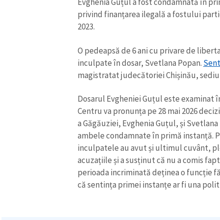
Evghenia Guțul a fost condamnată în prim
Link media
privind finanțarea ilegală a fostului part
2023.
O pedeapsă de 6 ani cu privare de libertat
Mesajul știrei
inculpate în dosar, Svetlana Popan.
Sent
magistratat judecătoriei Chișinău, sedi
Dosarul Evgheniei Guțul este examinat î
Centru va pronunța pe 28 mai 2026 deciz
a Găgăuziei, Evghenia Guțul, și Svetlana 
ambele condamnate în primă instanță. Ple
inculpatele au avut și ultimul cuvânt, p
acuzațiile și a susținut că nu a comis fapt
perioada incriminată deținea o funcție fă
că sentința primei instanțe ar fi una polit