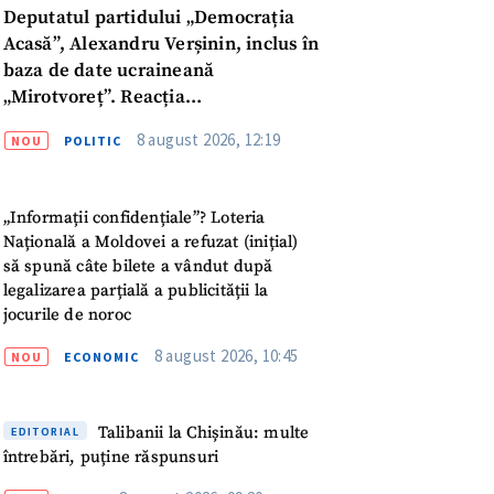
Deputatul partidului „Democrația
Acasă”, Alexandru Verșinin, inclus în
baza de date ucraineană
„Mirotvoreț”. Reacția
parlamentarului
8 august 2026, 12:19
NOU
POLITIC
„Informații confidențiale”? Loteria
Națională a Moldovei a refuzat (inițial)
să spună câte bilete a vândut după
legalizarea parțială a publicității la
jocurile de noroc
8 august 2026, 10:45
NOU
ECONOMIC
meu
Talibanii la Chișinău: multe
EDITORIAL
întrebări, puține răspunsuri
meu