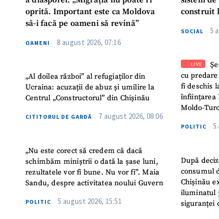
a diasporei: „Migrația nu poate fi
sistem de
oprită. Important este ca Moldova
construit 
să-i facă pe oameni să revină”
5 
SOCIAL
8 august 2026, 07:16
OAMENI
Șe
LIVE
cu predare
„Al doilea război” al refugiaților din
fi deschis 
Ucraina: acuzații de abuz și umilire la
înființarea 
Centrul „Constructorul” din Chișinău
Moldo-Turc
7 august 2026, 08:06
CITITORUL DE GARDĂ
5
POLITIC
„Nu este corect să credem că dacă
După deciz
schimbăm miniștrii o dată la șase luni,
consumul d
rezultatele vor fi bune. Nu vor fi”. Maia
Chișinău ex
Sandu, despre activitatea noului Guvern
iluminatul 
5 august 2026, 15:51
POLITIC
siguranței 