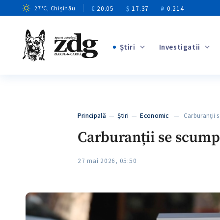
€
20.05
$
17.37
₽
0.214
27
°C
, Chișinău
Ştiri
Investigatii
+1
+8
+3
Principală
—
Ştiri
—
Economic
— Carburanții se
+2
Carburanții se scumpe
27 mai 2026, 05:50