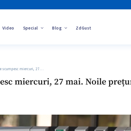
Video
Special
Blog
ZdGust
Banii tăi
 scumpesc miercuri, 27…
sc miercuri, 27 mai. Noile prețu