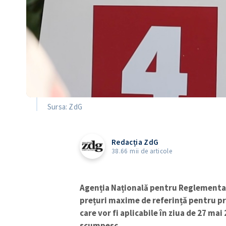
Sursa: ZdG
Redacția ZdG
38.66 mii de articole
Agenția Națională pentru Reglementar
prețuri maxime de referință pentru pr
care vor fi aplicabile în ziua de 27 ma
scumpesc.