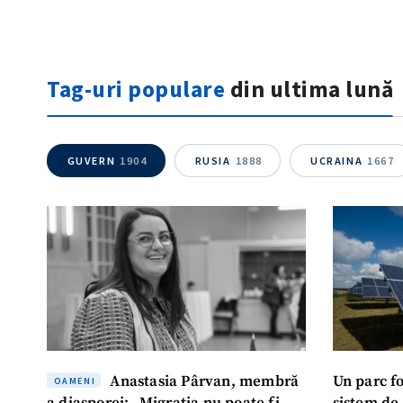
Tag-uri populare
din ultima lună
GUVERN
1904
RUSIA
1888
UCRAINA
1667
Anastasia Pârvan, membră
Un parc f
OAMENI