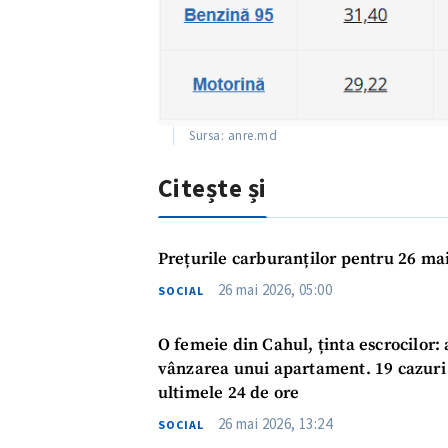
Sursa: anre.md
Citește și
Prețurile carburanților pentru 26 mai
26 mai 2026, 05:00
SOCIAL
ȘTIREA MEA
O femeie din Cahul, ținta escrocilor: 
Titlu știre
vânzarea unui apartament. 19 cazuri d
ultimele 24 de ore
Fotografie
26 mai 2026, 13:24
SOCIAL