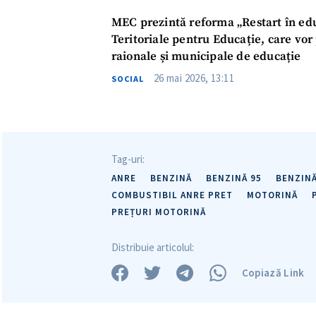
Link media
MEC prezintă reforma „Restart în educ
Teritoriale pentru Educație, care vor 
raionale și municipale de educație
Mesajul știrei
26 mai 2026, 13:11
SOCIAL
Tag-uri:
ANRE
BENZINĂ
BENZINĂ 95
BENZINĂ
COMBUSTIBIL ANRE PRET
MOTORINĂ
PREȚURI MOTORINĂ
Distribuie articolul:
Copiază Link