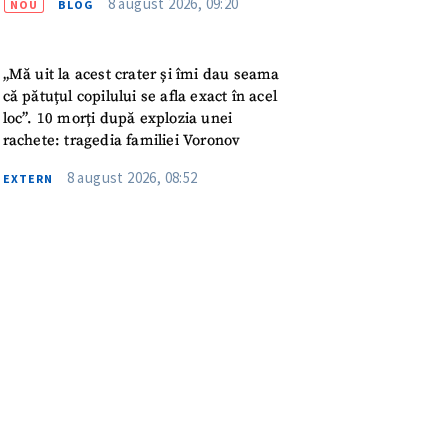
8 august 2026, 09:20
NOU
BLOG
rsonal
„Mă uit la acest crater și îmi dau seama
că pătuțul copilului se afla exact în acel
ord cu
politica de
loc”. 10 morți după explozia unei
rachete: tragedia familiei Voronov
IREA
8 august 2026, 08:52
EXTERN