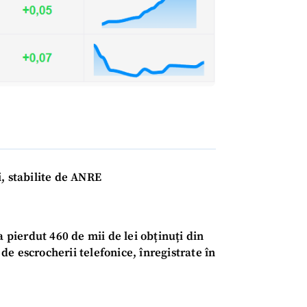
, stabilite de ANRE
CONTACT SURSĂ
Sursă anonimă
a pierdut 460 de mii de lei obținuți din
+ Adaugă titlu
e escrocherii telefonice, înregistrate în
Nume
+ Numele 
+ Încarcă imagine
Email
+ Emailul 