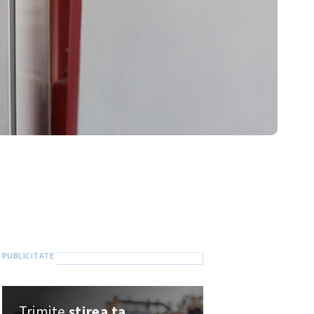
Trimite
știrea ta