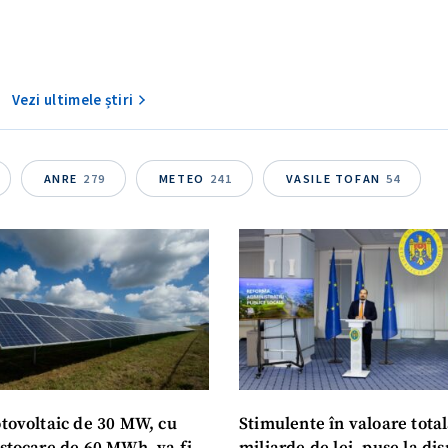
Vezi ultimele știri
ANRE
279
METEO
241
VASILE TOFAN
54
otovoltaic de 30 MW, cu
Stimulente în valoare total