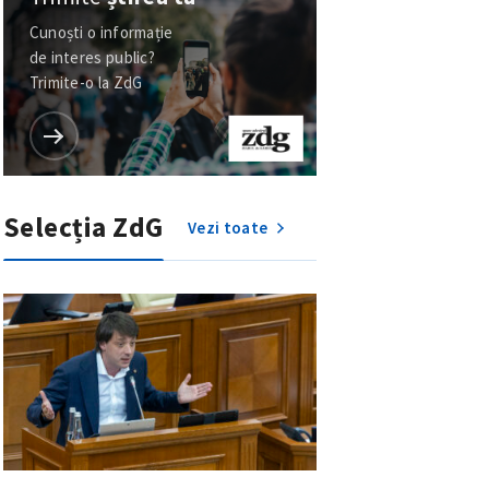
Cunoști o informație
de interes public?
Trimite-o la ZdG
Selecția ZdG
Vezi toate