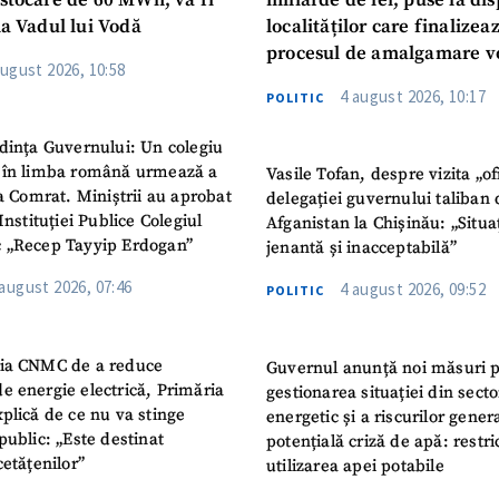
 stocare de 60 MWh, va fi
miliarde de lei, puse la dis
la Vadul lui Vodă
localităților care finalizea
procesul de amalgamare v
august 2026, 10:58
4 august 2026, 10:17
POLITIC
dința Guvernului: Un colegiu
 în limba română urmează a
Vasile Tofan, despre vizita „of
la Comrat. Miniștrii au aprobat
delegației guvernului taliban 
Instituției Publice Colegiul
Afganistan la Chișinău: „Situa
 „Recep Tayyip Erdogan”
jenantă și inacceptabilă”
 august 2026, 07:46
4 august 2026, 09:52
POLITIC
ia CNMC de a reduce
Guvernul anunță noi măsuri 
e energie electrică, Primăria
gestionarea situației din secto
plică de ce nu va stinge
energetic și a riscurilor gener
public: „Este destinat
potențială criză de apă: restric
cetățenilor”
utilizarea apei potabile