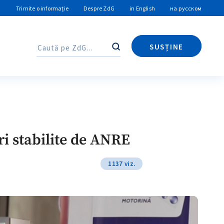
Trimite o informație
Despre ZdG
in English
на русском
SUSȚINE
Caută
Caută
ri stabilite de ANRE
1137 viz.