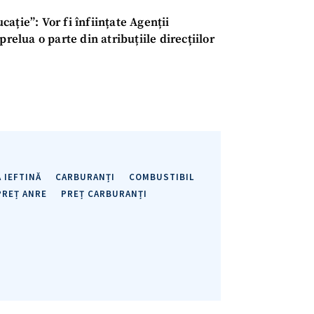
+ Link media
ație”: Vor fi înființate Agenții
Telefon
+ Telefon pe
prelua o parte din atribuțiile direcțiilor
Am citit și sunt de ac
+ Mesajul știrei
confidențialitate
.
TRIMITE ȘT
 IEFTINĂ
CARBURANȚI
COMBUSTIBIL
PREȚ ANRE
PREȚ CARBURANȚI