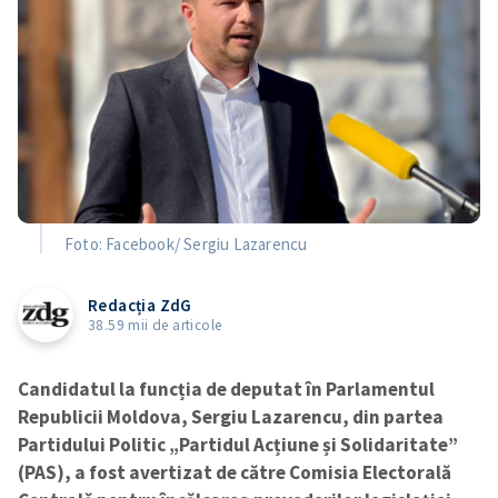
Foto: Facebook/ Sergiu Lazarencu
Redacția ZdG
38.59 mii de articole
Candidatul la funcția de deputat în Parlamentul
Republicii Moldova, Sergiu Lazarencu, din partea
Partidului Politic „Partidul Acțiune și Solidaritate”
(PAS), a fost avertizat de către Comisia Electorală