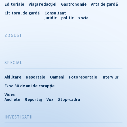
Editoriale
Viața redacției
Gastronomie
Arta de gardă
Cititorul de gardă
Consultant
juridic
politic
social
ZDGUST
SPECIAL
Abilitare
Reportaje
Oameni
Fotoreportaje
Interviuri
Expo 30 de ani de corupție
Video
Anchete
Reportaj
Vox
Stop-cadru
INVESTIGATII