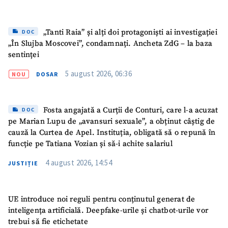
„Tanti Raia” și alți doi protagoniști ai investigației
DOC
„În Slujba Moscovei”, condamnați. Ancheta ZdG – la baza
sentinței
5 august 2026, 06:36
NOU
DOSAR
Fosta angajată a Curții de Conturi, care l-a acuzat
DOC
pe Marian Lupu de „avansuri sexuale”, a obținut câștig de
cauză la Curtea de Apel. Instituția, obligată să o repună în
funcție pe Tatiana Vozian și să-i achite salariul
4 august 2026, 14:54
JUSTIȚIE
UE introduce noi reguli pentru conținutul generat de
inteligența artificială. Deepfake-urile și chatbot-urile vor
trebui să fie etichetate