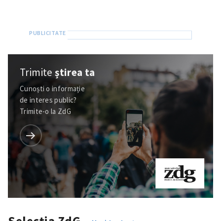
Trimite
știrea ta
Cunoști o informație
de interes public?
Trimite-o la ZdG
Trimite o informație
Despre ZdG
in English
на русском
Selecția ZdG