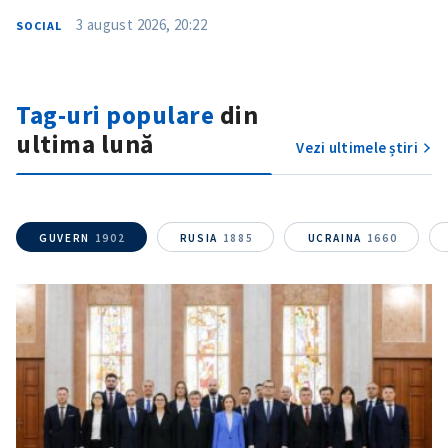
3 august 2026, 20:22
SOCIAL
Tag-uri populare
din
ultima lună
Vezi ultimele știri
ȘTIREA MEA
Titlu știre
+ Adaugă titlu
GUVERN
1902
RUSIA
1885
UCRAINA
1660
Fotografie
+ Încarcă imagine
Link media
+ Link media
Mesajul știrei
+ Mesajul știrei