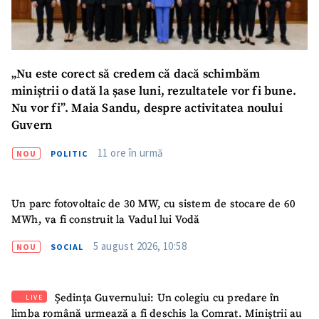
CONTACT SURSĂ
Sursă anonimă
„Nu este corect să credem că dacă schimbăm
miniștrii o dată la șase luni, rezultatele vor fi bune.
Nume
+ Numele meu
Nu vor fi”. Maia Sandu, despre activitatea noului
Guvern
Email
+ Emailul meu
11 ore în urmă
NOU
POLITIC
Telefon
+ Telefon personal
Un parc fotovoltaic de 30 MW, cu sistem de stocare de 60
MWh, va fi construit la Vadul lui Vodă
Am citit și sunt de
acord cu
politica de
5 august 2026, 10:58
NOU
SOCIAL
confidențialitate
.
TRIMITE ȘTIREA
Ședința Guvernului: Un colegiu cu predare în
LIVE
limba română urmează a fi deschis la Comrat. Miniștrii au