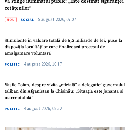
va stinge iluminatul public: „Este destinat siguranței
cetățenilor”
5 august 2026, 07:07
NOU
SOCIAL
Stimulente în valoare totală de 6,5 miliarde de lei, puse la
dispoziția localităților care finalizează procesul de
amalgamare voluntară
4 august 2026, 10:17
POLITIC
Vasile Tofan, despre vizita „oficială” a delegației guvernului
taliban din Afganistan la Chișinău: „Situația este jenantă și
inacceptabilă”
4 august 2026, 09:52
POLITIC