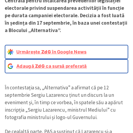
Centrală pentru încălcarea prevederilor legislației
electorale privind suspendarea activității în funcție
pe durata campaniei electorale. Decizia a fost luată
în ședința din 17 septembrie, în baza unei contestații
a Blocului „Alternativa”.
Urmărește
ZdG
în Google News
Adaugă
ZdG
ca sursă preferată
În contestația sa, „Alternativa” a afirmat că pe 12
septembrie Sergiu Lazarencu ținut un discurs la un
eveniment și, în timp ce vorbea, în spatele său a apărut
inscripția „Sergiu Lazarencu, ministrul Mediului” cu
fotografia ministrului și logo-ul Guvernului.
De cealaltă parte, PAS a susținut că Lazarencu și-a