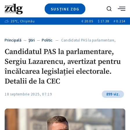
SUSȚINE ZDG
+8
Caută
+4
25
°C
, Chișinău
€
20.05
$
17.38
₽
0.214
Ştiri
+12
+1
+1
Investigatii
Banii tăi
+5
Principală
—
Ştiri
—
Politic
— Candidatul PAS la parlamentare,
Video
Sergiu…
Candidatul PAS la parlamentare,
Special
Sergiu Lazarencu, avertizat pentru
Blog
ZdGust
încălcarea legislației electorale.
Detalii de la CEC
18 septembrie 2025, 07:19
899 viz.