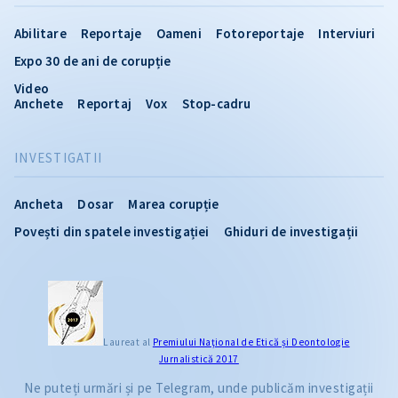
Abilitare
Reportaje
Oameni
Fotoreportaje
Interviuri
Expo 30 de ani de corupție
Video
Anchete
Reportaj
Vox
Stop-cadru
INVESTIGATII
Ancheta
Dosar
Marea corupție
Povești din spatele investigației
Ghiduri de investigații
Laureat al
Premiului Naţional de Etică și Deontologie
Jurnalistică 2017
Ne puteți urmări și pe Telegram, unde publicăm investigații