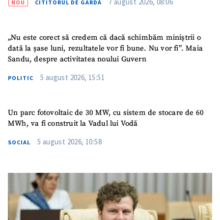
7 august 2026, 08:06
NOU
CITITORUL DE GARDĂ
„Nu este corect să credem că dacă schimbăm miniștrii o
dată la șase luni, rezultatele vor fi bune. Nu vor fi”. Maia
Sandu, despre activitatea noului Guvern
SUSȚINE
5 august 2026, 15:51
POLITIC
Un parc fotovoltaic de 30 MW, cu sistem de stocare de 60
MWh, va fi construit la Vadul lui Vodă
5 august 2026, 10:58
SOCIAL