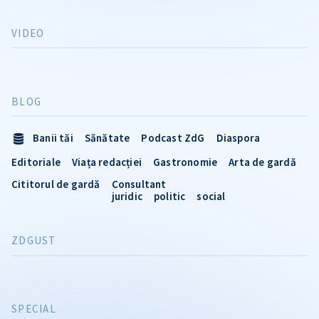
VIDEO
BLOG
Banii tăi
Sănătate
Podcast ZdG
Diaspora
Editoriale
Viața redacției
Gastronomie
Arta de gardă
Cititorul de gardă
Consultant
juridic
politic
social
ZDGUST
SPECIAL