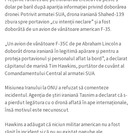
dolar pe baril după apariția informației privind doborârea
dronei. Potrivit armatei SUA, drona iraniană Shahed-139
zbura spre portavion „cu intenții neclare” și a fost
doborâtă de un avion de vânătoare american F-35.
„Un avion de vânătoare F-35C de pe Abraham Lincoln a
doborât drona iraniană în legitimă apărare și pentru a
proteja portavionul și personalul aflat la bord”, a declarat
căpitanul de marină Tim Hawkins, purtător de cuvânt al
Comandamentului Central al armatei SUA.
Misiunea Iranului la ONU a refuzat să comenteze
incidentul. Agenția de știri iraniană Tasnim a declarat că s-
a pierdut legătura cu o dronă aflată în ape internaționale,
însă motivul este necunoscut.
Hawkins a adăugat că niciun militar american nu a fost
rănit în incident și că nu au existat pagube ale