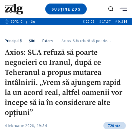
SUSȚINE ZDG
+3
Caută
+1
30
°C
, Chișinău
€
20.05
$
17.37
₽
0.214
Ştiri
+10
+5
Investigatii
Banii tăi
+1
+5
Principală
—
Ştiri
—
Extern
— Axios: SUA refuză să poarte…
Video
+1
Axios: SUA refuză să poarte
Special
negocieri cu Iranul, după ce
Blog
+1
ZdGust
Teheranul a propus mutarea
întâlnirii. „Vrem să ajungem rapid
la un acord real, altfel oamenii vor
+1
începe să ia în considerare alte
opțiuni”
4 februarie 2026, 19:54
720 viz.