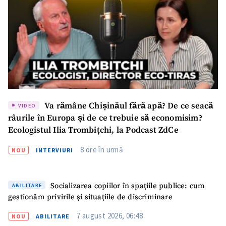
Va rămâne Chișinăul fără apă? De ce seacă
VIDEO
râurile în Europa și de ce trebuie să economisim?
Ecologistul Ilia Trombițchi, la Podcast ZdCe
8 ore în urmă
NOU
INTERVIURI
ȘTIREA MEA
Titlu știre
+ Adaugă titlu
Socializarea copiilor în spațiile publice: cum
ABILITARE
gestionăm privirile și situațiile de discriminare
Fotografie
+ Încarcă imagine
7 august 2026, 06:48
NOU
ABILITARE