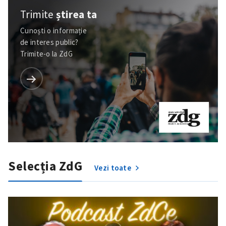
Trimite
știrea ta
Cunoști o informație
de interes public?
Trimite-o la ZdG
Selecția ZdG
Vezi toate