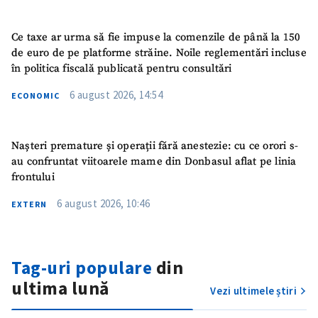
Link media
+ Link media
Ce taxe ar urma să fie impuse la comenzile de până la 150
de euro de pe platforme străine. Noile reglementări incluse
în politica fiscală publicată pentru consultări
Mesajul știrei
+ Mesajul știrei
6 august 2026, 14:54
ECONOMIC
CONTACT SURSĂ
Nașteri premature și operații fără anestezie: cu ce orori s-
Sursă anonimă
au confruntat viitoarele mame din Donbasul aflat pe linia
frontului
Nume
+ Numele meu
6 august 2026, 10:46
EXTERN
Email
+ Emailul meu
Telefon
+ Telefon personal
Tag-uri populare
din
ultima lună
Vezi ultimele știri
Am citit și sunt de
acord cu
politica de