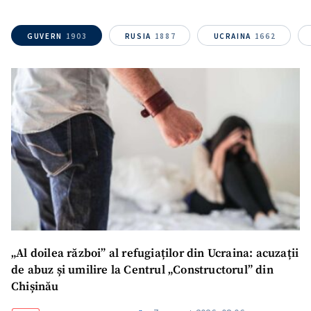
confidențialitate
.
TRIMITE ȘTIREA
GUVERN
1903
RUSIA
1887
UCRAINA
1662
„Al doilea război” al refugiaților din Ucraina: acuzații
de abuz și umilire la Centrul „Constructorul” din
Chișinău