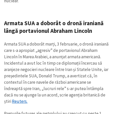
nuclear.
Armata SUA a doborât o dronă iraniană
lângă portavionul Abraham Lincoln
Armata SUA a doborât marți, 3 februarie, o dronă iraniană
care s-a apropiat „agresiv” de portavionul Abraham
Lincoln în Marea Arabiei, a anunțat armata americană.
Incidentul a avut loc în timp ce diplomații încercau să
aranjeze negocieri nucleare între Iran și Statele Unite, iar
președintele SUA, Donald Trump, a avertizat că, în
contextul în care navele de război americane se
îndreaptă spre Iran, „lucruri rele” s-ar putea întâmpla
dacă nu se ajunge la un acord, scrie agenția britanică de
știri
Reuters.
Prețurile futures ale petrolului au crescut cu peste 1