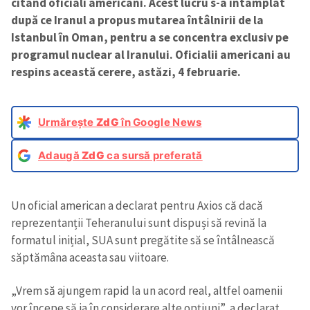
citând oficiali americani. Acest lucru s-a întâmplat
după ce Iranul a propus mutarea întâlnirii de la
Istanbul în Oman, pentru a se concentra exclusiv pe
programul nuclear al Iranului. Oficialii americani au
respins această cerere, astăzi, 4 februarie.
Urmărește
ZdG
în Google News
Adaugă
ZdG
ca sursă preferată
Un oficial american a declarat pentru Axios că dacă
reprezentanții Teheranului sunt dispuși să revină la
formatul inițial, SUA sunt pregătite să se întâlnească
săptămâna aceasta sau viitoare.
„Vrem să ajungem rapid la un acord real, altfel oamenii
vor începe să ia în considerare alte opțiuni”, a declarat