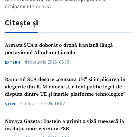
echipamentelor SUA.
Citește și
Armata SUA a doborât o dronă iraniană lângă
portavionul Abraham Lincoln
Trimite o informație
Despre ZdG
4 februarie 2026, 06:38
EXTERN
in English
на русском
Raportul SUA despre „cenzura UE” și implicarea în
alegerile din R. Moldova: „Un text politic legat de
disputa dintre UE și marile platforme tehnologice”
4 februarie 2026, 16:02
ŞTIRI
Novaya Gazeta: Epstein a primit o viză rusească la
invitația unor veterani FSB