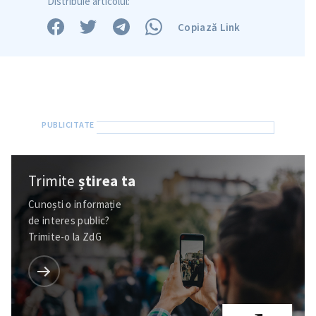
Distribuie articolul:
Copiază Link
Trimite
știrea ta
Cunoști o informație
de interes public?
Trimite o informație
Despre ZdG
Trimite-o la ZdG
in English
на русском