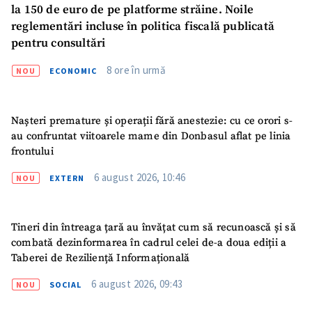
la 150 de euro de pe platforme străine. Noile
reglementări incluse în politica fiscală publicată
pentru consultări
8 ore în urmă
NOU
ECONOMIC
Nașteri premature și operații fără anestezie: cu ce orori s-
au confruntat viitoarele mame din Donbasul aflat pe linia
frontului
6 august 2026, 10:46
NOU
EXTERN
Tineri din întreaga țară au învățat cum să recunoască și să
combată dezinformarea în cadrul celei de-a doua ediții a
Taberei de Reziliență Informațională
6 august 2026, 09:43
NOU
SOCIAL