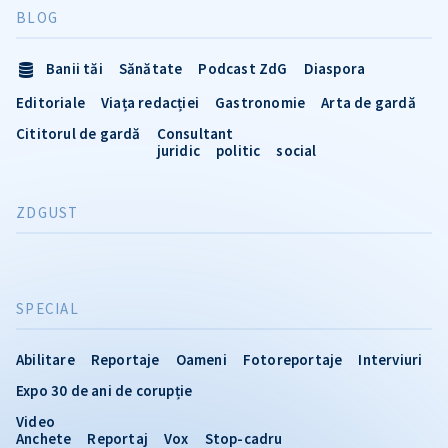
BLOG
Banii tăi
Sănătate
Podcast ZdG
Diaspora
Editoriale
Viața redacției
Gastronomie
Arta de gardă
Cititorul de gardă
Consultant
juridic
politic
social
ZDGUST
SPECIAL
Abilitare
Reportaje
Oameni
Fotoreportaje
Interviuri
Expo 30 de ani de corupție
Video
Anchete
Reportaj
Vox
Stop-cadru