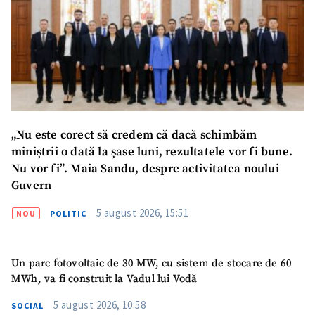
Mesajul știrei
+ Mesajul știrei
CONTACT SURSĂ
Sursă anonimă
„Nu este corect să credem că dacă schimbăm
Nume
+ Numele meu
miniștrii o dată la șase luni, rezultatele vor fi bune.
Nu vor fi”. Maia Sandu, despre activitatea noului
Email
+ Emailul meu
Guvern
5 august 2026, 15:51
NOU
POLITIC
Telefon
+ Telefon personal
Am citit și sunt de
acord cu
politica de
Un parc fotovoltaic de 30 MW, cu sistem de stocare de 60
confidențialitate
.
MWh, va fi construit la Vadul lui Vodă
5 august 2026, 10:58
TRIMITE ȘTIREA
SOCIAL