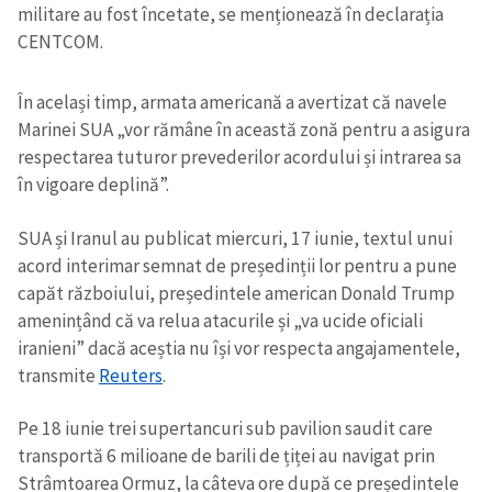
militare au fost încetate, se menționează în declarația
CENTCOM.
În același timp, armata americană a avertizat că navele
Marinei SUA „vor rămâne în această zonă pentru a asigura
respectarea tuturor prevederilor acordului și intrarea sa
în vigoare deplină”.
SUA și Iranul au publicat miercuri, 17 iunie, textul unui
acord interimar semnat de președinții lor pentru a pune
capăt războiului, președintele american Donald Trump
amenințând că va relua atacurile și „va ucide oficiali
iranieni” dacă aceștia nu își vor respecta angajamentele,
transmite
Reuters
.
Pe 18 iunie trei supertancuri sub pavilion saudit care
transportă 6 milioane de barili de țiței au navigat prin
Strâmtoarea Ormuz, la câteva ore după ce președintele