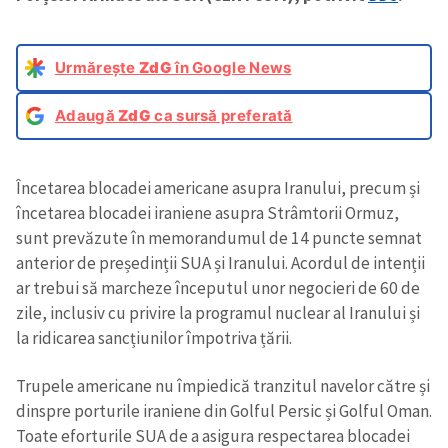
Urmărește
ZdG
în Google News
Adaugă
ZdG
ca sursă preferată
Încetarea blocadei americane asupra Iranului, precum și
încetarea blocadei iraniene asupra Strâmtorii Ormuz,
sunt prevăzute în memorandumul de 14 puncte semnat
anterior de președinții SUA și Iranului. Acordul de intenții
ar trebui să marcheze începutul unor negocieri de 60 de
zile, inclusiv cu privire la programul nuclear al Iranului și
la ridicarea sancțiunilor împotriva țării.
Trupele americane nu împiedică tranzitul navelor către și
dinspre porturile iraniene din Golful Persic și Golful Oman.
Toate eforturile SUA de a asigura respectarea blocadei