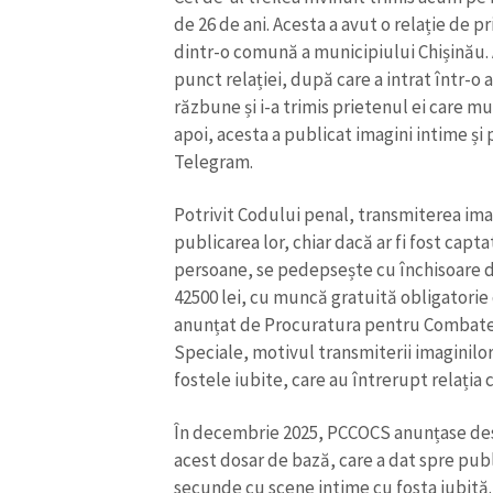
de 26 de ani. Acesta a avut o relație de pr
Link media
dintr-o comună a municipiului Chișinău. 
punct relației, după care a intrat într-o a
răzbune și i-a trimis prietenul ei care m
Mesajul știrei
apoi, acesta a publicat imagini intime și p
Telegram.
Potrivit Codului penal, transmiterea ima
publicarea lor, chiar dacă ar fi fost ca
persoane, se pedepsește cu închisoare d
42500 lei, cu muncă gratuită obligatorie
anunțat de Procuratura pentru Combatere
Speciale, motivul transmiterii imaginilor
fostele iubite, care au întrerupt relația c
În decembrie 2025, PCCOCS anunțase desp
acest dosar de bază, care a dat spre publ
secunde cu scene intime cu fosta iubită.