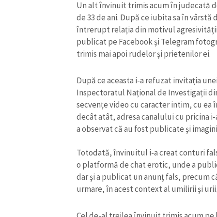
Un alt învinuit trimis acum în judecată 
de 33 de ani. După ce iubita sa în vârstă d
întrerupt relația din motivul agresivități
publicat pe Facebook și Telegram fotograf
trimis mai apoi rudelor și prietenilor ei.
După ce aceasta i-a refuzat invitația unei 
Inspectoratul Național de Investigații din
secvențe video cu caracter intim, cu ea î
decât atât, adresa canalului cu pricina i-a
a observat că au fost publicate și imagin
Totodată, învinuitul i-a creat conturi fa
ȘTIREA MEA
o platformă de chat erotic, unde a public
Titlu știre
dar și a publicat un anunț fals, precum că 
urmare, în acest context al umilirii și urii
Fotografie
Cel de-al treilea învinuit trimis acum pe 