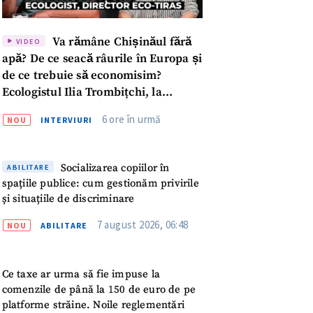
Va rămâne Chișinăul fără
VIDEO
apă? De ce seacă râurile în Europa și
de ce trebuie să economisim?
Ecologistul Ilia Trombițchi, la
Podcast ZdCe
6 ore în urmă
NOU
INTERVIURI
Socializarea copiilor în
ABILITARE
spațiile publice: cum gestionăm privirile
și situațiile de discriminare
7 august 2026, 06:48
NOU
ABILITARE
Ce taxe ar urma să fie impuse la
meu
comenzile de până la 150 de euro de pe
platforme străine. Noile reglementări