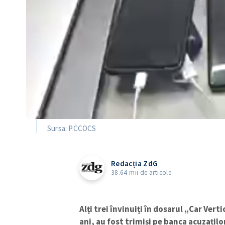
Sursa: PCCOCS
Redacția ZdG
38.64 mii de articole
Alți trei învinuiți în dosarul „Car Verti
ani, au fost trimiși pe banca acuzațil