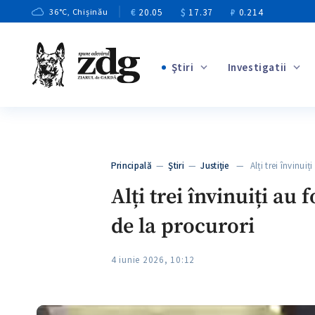
€
20.05
$
17.37
₽
0.214
36
°C
, Chișinău
Ştiri
Investigatii
+2
+11
+9
Principală
—
Ştiri
—
Justiție
— Alți trei învinuiți
+3
Alți trei învinuiți au 
de la procurori
4 iunie 2026, 10:12