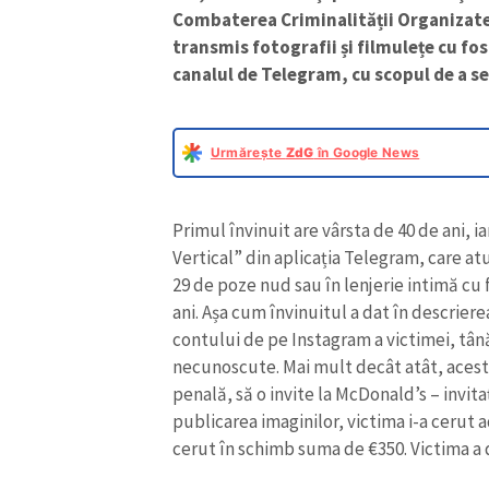
Combaterea Criminalității Organizate 
transmis fotografii și filmulețe cu fos
canalul de Telegram, cu scopul de a se
Urmărește
ZdG
în Google News
Primul învinuit are vârsta de 40 de ani, i
Vertical” din aplicația Telegram, care a
29 de poze nud sau în lenjerie intimă cu 
ani. Așa cum învinuitul a dat în descrier
contului de pe Instagram a victimei, tân
necunoscute. Mai mult decât atât, acesta
penală, să o invite la McDonald’s – invit
publicarea imaginilor, victima i-a cerut 
cerut în schimb suma de €350. Victima a 