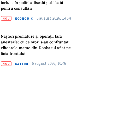
meu
incluse în politica fiscală publicată
pentru consultări
rsonal
6 august 2026, 14:54
NOU
ECONOMIC
ord cu
politica de
Nașteri premature și operații fără
anestezie: cu ce orori s-au confruntat
IREA
viitoarele mame din Donbasul aflat pe
linia frontului
6 august 2026, 10:46
NOU
EXTERN