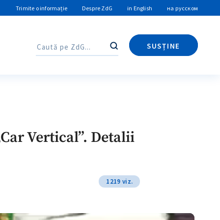
Trimite o informație
Despre ZdG
in English
на русском
SUSȚINE
Caută
Caută
„Car Vertical”. Detalii
1219 viz.