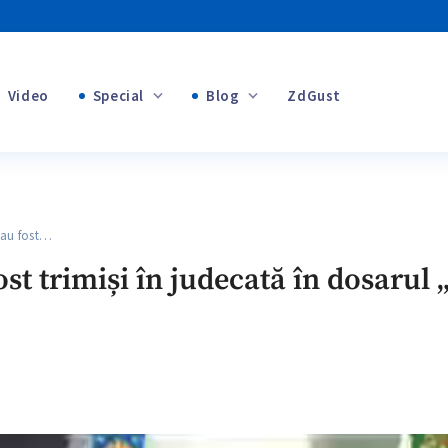
Video
Special
Blog
ZdGust
+1
Banii tăi
+1
 au fost…
+1
fost trimiși în judecată în dosarul 
+1