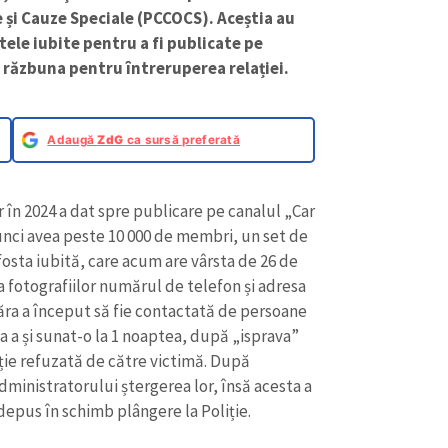
și Cauze Speciale (PCCOCS). Aceștia au
tele iubite pentru a fi publicate pe
 răzbuna pentru întreruperea relației.
Adaugă
ZdG
ca sursă preferată
ar în 2024 a dat spre publicare pe canalul „Car
tunci avea peste 10 000 de membri, un set de
fosta iubită, care acum are vârsta de 26 de
ea fotografiilor numărul de telefon și adresa
ăra a început să fie contactată de persoane
 a și sunat-o la 1 noaptea, după „isprava”
ație refuzată de către victimă. După
administratorului ștergerea lor, însă acesta a
depus în schimb plângere la Poliție.