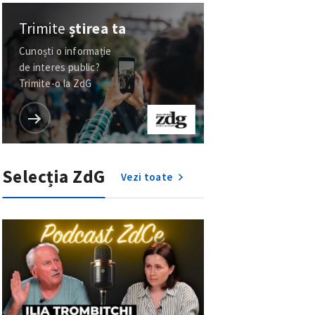
Trimite
știrea ta
Cunoști o informație
de interes public?
Trimite-o la ZdG
Selecția ZdG
Vezi toate