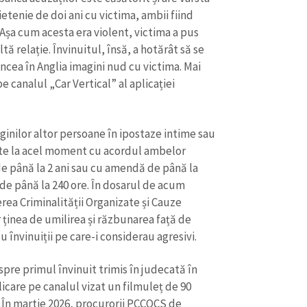
Email
+ Emailul 
ietenie de doi ani cu victima, ambii fiind
+ Link media
Așa cum acesta era violent, victima a pus
Telefon
+ Telefon pe
ltă relație. Învinuitul, însă, a hotărât să se
uncea în Anglia imagini nud cu victima. Mai
Am citit și sunt de ac
e canalul „Car Vertical” al aplicației
+ Mesajul știrei
confidențialitate
.
TRIMITE ȘT
ginilor altor persoane în ipostaze intime sau
ptate la acel moment cu acordul ambelor
e până la 2 ani sau cu amendă de până la
 de până la 240 ore. În dosarul de acum
a Criminalității Organizate și Cauze
 ținea de umilirea și răzbunarea față de
u învinuiții pe care-i considerau agresivi.
re primul învinuit trimis în judecată în
icare pe canalul vizat un filmuleț de 90
 În martie 2026, procurorii PCCOCS de