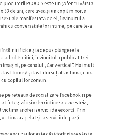
de procurorii PCOCCS este un șofer cu vârsta
e 33 de ani, care avea și un copil minor, a
i sexuale manifestată de el, învinuitul a
ii cu conversațiile lor intime, pe care le-a
întâlniri fizice și a depus plângere la
 cadrul Poliției, învinuitul a publicat trei
n imagini, pe canalul „Car Vertical”. Mai mult
 fost trimisă și fostului soț al victimei, care
i cu copilul lor comun.
lse pe rețeaua de socializare Facebook și pe
CONTACT SURSĂ
at fotografii și video intime ale acesteia,
Sursă anonimă
+ Adaugă titlu
victima ar oferi servicii de escortă. Prin
, victima a apelat și la servicii de pază.
Nume
+ Numele 
+ Încarcă imagine
banca acuzaților este căsătorit și are vârsta