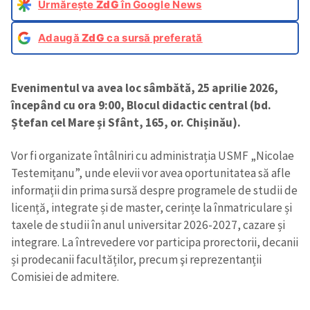
Urmărește
ZdG
în Google News
Adaugă
ZdG
ca sursă preferată
Evenimentul va avea loc sâmbătă, 25 aprilie 2026,
începând cu ora 9:00, Blocul didactic central (bd.
Ștefan cel Mare și Sfânt, 165, or. Chișinău).
Vor fi organizate întâlniri cu administrația USMF „Nicolae
Testemițanu”, unde elevii vor avea oportunitatea să afle
informații din prima sursă despre programele de studii de
licență, integrate și de master, cerințe la înmatriculare și
taxele de studii în anul universitar 2026-2027, cazare și
integrare. La întrevedere vor participa prorectorii, decanii
și prodecanii facultăților, precum şi reprezentanții
Comisiei de admitere.