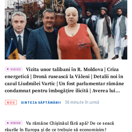
Vizita unor talibani în R. Moldova | Criza
VIDEO
energetică | Dronă rusească la Văleni | Detalii noi în
cazul Liudmilei Vartic | Un fost parlamentar rămâne
condamnat pentru îmbogățire ilicită | Averea lui
Dumitru Vangheli, sub lupa ANI | SĂPTĂMÂNA DE
56 minute în urmă
NOU
SINTEZA SĂPTĂMÂNII
GARDĂ
Va rămâne Chișinăul fără apă? De ce seacă
VIDEO
râurile în Europa și de ce trebuie să economisim?