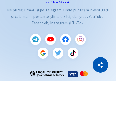
Jurnalistică 2017
Ne puteți urmări și pe Telegram, unde publicăm investigații
și cele mai importante știri ale zilei, dar și pe: YouTube,
Facebook, Instagram și TikTok.
CITEȘTE
Citește articolul
Copiază Link
ZdG este membru al rețelei globale a jurnaliștilor de investigație (GIJN).
2004—2026 © Ziarul de Gardă.
Toate drepturile rezervate.
Dezvoltat de
SENSMEDIA