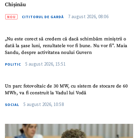
acord cu
politica de
Chișinău
confidențialitate
.
7 august 2026, 08:06
NOU
CITITORUL DE GARDĂ
TRIMITE ȘTIREA
„Nu este corect să credem că dacă schimbăm miniștrii o
dată la șase luni, rezultatele vor fi bune. Nu vor fi”. Maia
Sandu, despre activitatea noului Guvern
5 august 2026, 15:51
POLITIC
Un parc fotovoltaic de 30 MW, cu sistem de stocare de 60
MWh, va fi construit la Vadul lui Vodă
5 august 2026, 10:58
SOCIAL