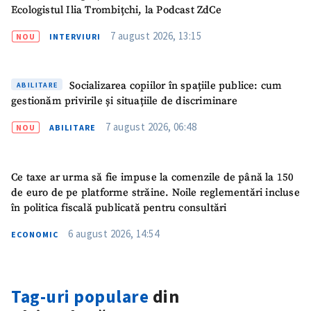
Ecologistul Ilia Trombițchi, la Podcast ZdCe
7 august 2026, 13:15
NOU
INTERVIURI
Socializarea copiilor în spațiile publice: cum
ABILITARE
gestionăm privirile și situațiile de discriminare
7 august 2026, 06:48
NOU
ABILITARE
Ce taxe ar urma să fie impuse la comenzile de până la 150
de euro de pe platforme străine. Noile reglementări incluse
în politica fiscală publicată pentru consultări
ȘTIREA MEA
6 august 2026, 14:54
ECONOMIC
Titlu știre
+ Adaugă titlu
Tag-uri populare
din
Fotografie
+ Încarcă imagine