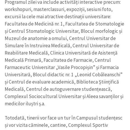
Programul zilei va include activități interactive precum:
workshopuri, masterclassuri, expoziții, sesiuni foto,
excursii la cele mai atractive destinații universitare:
Facultatea de Medicină nr. 1, Facultatea de Stomatologie
și Centrul Stomatologic Universitar, Blocul morfologic și
Muzeul de anatomie a omului, Centrul Universitar de
Simulare în Instruirea Medicală, Centrul Universitar de
Reabilitare Medicală, Clinica Universitară de Asistență
Medicală Primară, Facultatea de Farmacie, Centrul
Farmaceutic Universitar „Vasile Procopișin” și Farmacia
Universitară, Blocul didactic nr. 1 „Leonid Cobâleanschi”
și Centrul de evaluare academică, Biblioteca Științifică
Medicală, Centrul de autoguvernare studențească,
Complexul Sociocultural Universitar și Aleea savanților și
medicilor iluștri ș.a.
Totodată, tinerii vor face un tur în Campusul studențesc
și vor vizita căminele, cantine, Complexul Sportiv