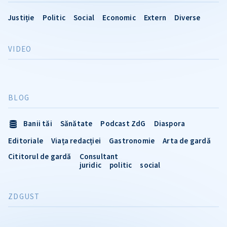
Justiție
Politic
Social
Economic
Extern
Diverse
VIDEO
BLOG
Banii tăi
Sănătate
Podcast ZdG
Diaspora
Editoriale
Viața redacției
Gastronomie
Arta de gardă
Cititorul de gardă
Consultant
juridic
politic
social
ZDGUST