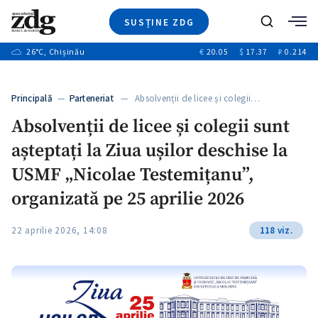
SUSȚINE ZDG
+3
Caută
+1
26
°C
, Chișinău
€
20.05
$
17.37
₽
0.214
Ştiri
+8
+2
Investigatii
Banii tăi
+6
Principală
—
Parteneriat
— Absolvenții de licee și colegii…
Video
+1
Absolvenții de licee și colegii sunt
Special
așteptați la Ziua ușilor deschise la
Blog
+1
ZdGust
USMF „Nicolae Testemițanu”,
+1
organizată pe 25 aprilie 2026
+1
22 aprilie 2026, 14:08
118 viz.