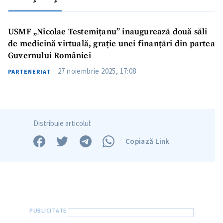
USMF „Nicolae Testemițanu” inaugurează două săli
de medicină virtuală, grație unei finanțări din partea
Guvernului României
27 noiembrie 2025, 17:08
PARTENERIAT
Distribuie articolul:
Copiază Link
Trimite o informație
Despre ZdG
in English
на русском