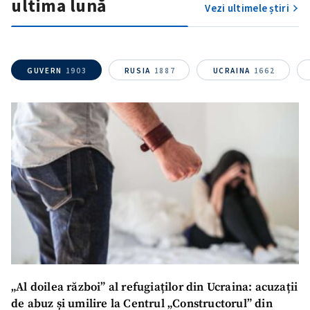
ultima lună
Vezi ultimele știri
Link media
+ Link media
GUVERN
1903
RUSIA
1887
UCRAINA
1662
Mesajul știrei
+ Mesajul știrei
CONTACT SURSĂ
Sursă anonimă
Nume
+ Numele meu
Email
+ Emailul meu
Telefon
+ Telefon personal
„Al doilea război” al refugiaților din Ucraina: acuzații
de abuz și umilire la Centrul „Constructorul” din
Am citit și sunt de