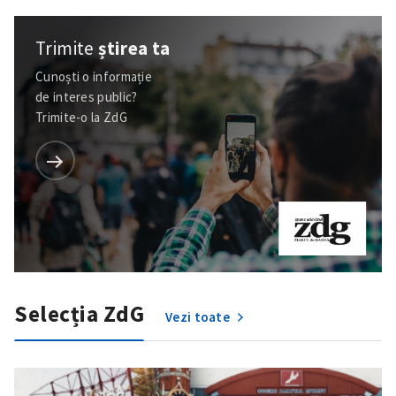
Trimite
știrea ta
Cunoști o informație
de interes public?
Trimite-o la ZdG
Selecția ZdG
Vezi toate