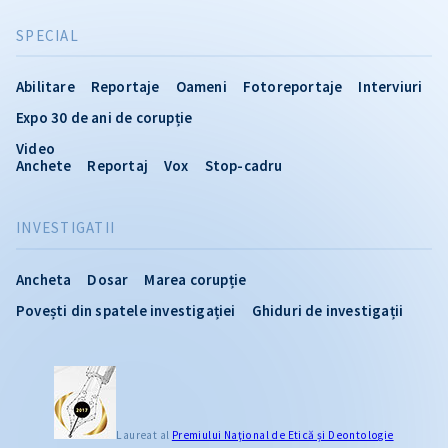
SPECIAL
Abilitare
Reportaje
Oameni
Fotoreportaje
Interviuri
Expo 30 de ani de corupție
Video
Anchete
Reportaj
Vox
Stop-cadru
INVESTIGATII
Ancheta
Dosar
Marea corupție
Povești din spatele investigației
Ghiduri de investigații
Laureat al
Premiului Naţional de Etică și Deontologie