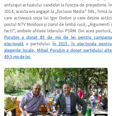
anturajul actualului candidat la funcția de președinte. În
2014, acesta era angajat la „Exclusiv Media” SRL, firmă la
care activează soția lui Igor Dodon și care deține astăzi
postul NTV Moldova și ziarul de limbă rusă, „Argumentî i
factî”, ambele afiliate liderului PSRM. Din acea postură,
Porubin a donat 85 de mii de lei pentru campania
electorală
a partidului.
În 2015, în electorala pentru
alegerile locale, Mihail Porubin a donat partidului alte
49,5 mii de lei.