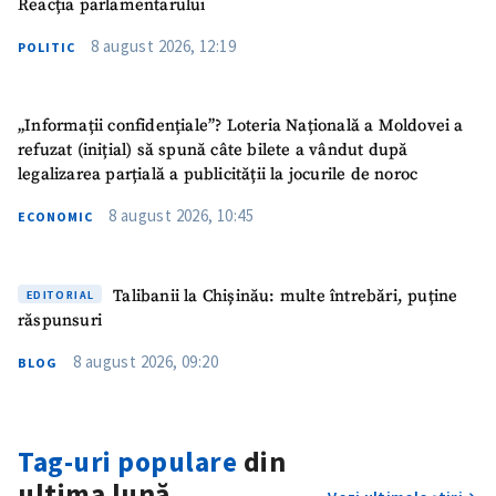
Reacția parlamentarului
8 august 2026, 12:19
POLITIC
„Informații confidențiale”? Loteria Națională a Moldovei a
refuzat (inițial) să spună câte bilete a vândut după
legalizarea parțială a publicității la jocurile de noroc
8 august 2026, 10:45
ECONOMIC
Talibanii la Chișinău: multe întrebări, puține
EDITORIAL
răspunsuri
8 august 2026, 09:20
BLOG
Tag-uri populare
din
ultima lună