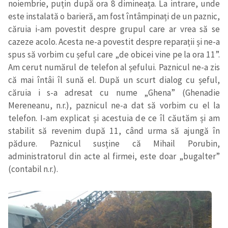
noiembrie, puțin după ora 8 dimineața. La intrare, unde
este instalată o barieră, am fost întâmpinați de un paznic,
căruia i-am povestit despre grupul care ar vrea să se
cazeze acolo. Acesta ne-a povestit despre reparații și ne-a
spus să vorbim cu șeful care „de obicei vine pe la ora 11”.
Am cerut numărul de telefon al șefului. Paznicul ne-a zis
că mai întâi îl sună el. După un scurt dialog cu șeful,
căruia i s-a adresat cu nume „Ghena” (Ghenadie
Mereneanu, n.r.), paznicul ne-a dat să vorbim cu el la
telefon. I-am explicat și acestuia de ce îl căutăm și am
stabilit să revenim după 11, când urma să ajungă în
pădure. Paznicul susține că Mihail Porubin,
administratorul din acte al firmei, este doar „bugalter”
(contabil n.r.).