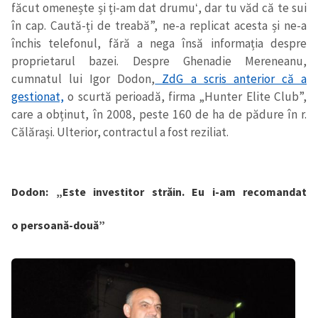
făcut omenește și ți-am dat drumu
, dar tu văd că te sui
‘
în cap. Caută-ți de treabă”, ne-a replicat acesta și ne-a
închis telefonul, fără a nega însă informația despre
proprietarul bazei. Despre
Ghenadie Mereneanu,
cumnatul lui Igor Dodon,
ZdG a scris anterior că a
gestionat,
o scurtă perioadă, firma „Hunter Elite Club”,
care a obținut, în 2008, peste 160 de ha de pădure în r.
Călărași. Ulterior, contractul a fost reziliat.
Dodon: „Este investitor străin.
Eu i-am recomandat
o
persoană-două”