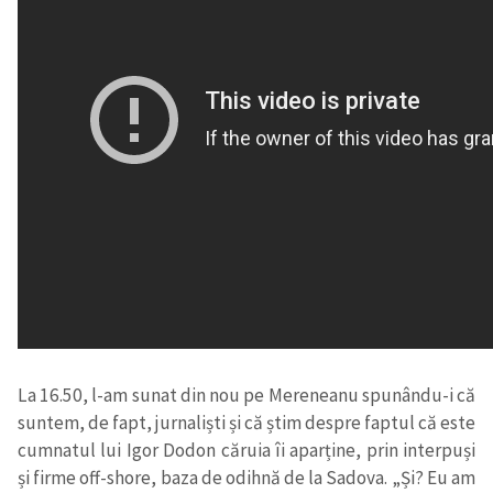
SUSȚINE
La 16.50, l-am sunat din nou pe Mereneanu spunându-i că
suntem, de fapt, jurnaliști și că știm despre faptul că este
cumnatul lui Igor Dodon căruia îi aparține, prin interpuși
și firme off-shore, baza de odihnă de la Sadova. „Și? Eu am