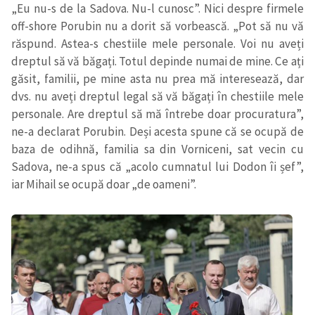
„Eu nu-s de la Sadova. Nu-l cunosc”. Nici despre firmele
off-shore Porubin nu a dorit să vorbească. „Pot să nu vă
răspund. Astea-s chestiile mele personale. Voi nu aveți
dreptul să vă băgați. Totul depinde numai de mine. Ce ați
găsit, familii, pe mine asta nu prea mă interesează, dar
dvs. nu aveți dreptul legal să vă băgați în chestiile mele
personale. Are dreptul să mă întrebe doar procuratura”,
ne-a declarat Porubin. Deși acesta spune că se ocupă de
baza de odihnă, familia sa din Vorniceni, sat vecin cu
Sadova, ne-a spus că „acolo cumnatul lui Dodon îi șef”,
iar Mihail se ocupă doar „de oameni”.