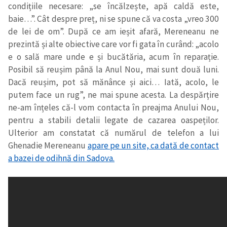
condițiile necesare: „se încălzește, apă caldă este,
baie…”. Cât despre preț, ni se spune că va costa „vreo 300
de lei de om”. După ce am ieșit afară, Mereneanu ne
prezintă și alte obiective care vor fi gata în curând: „acolo
e o sală mare unde e și bucătăria, acum în reparație.
Posibil să reușim până la
A
nul
N
ou, mai sunt două luni.
Dacă reușim, pot să mănânce și aici… Iată, acolo, le
putem face un rug”, ne mai spune acesta. La despărțire
ne-am înțeles că-l vom contacta în preajma Anului Nou,
pentru a stabili detalii legate de cazarea oaspeților.
Ulterior am constatat că numărul de telefon a lui
Ghenadie Mereneanu
apare pe un site, ca dată de contact
a bazei de odihnă din Sadova.