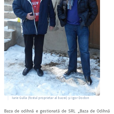
Iurie Gulla (fostul proprietar al bazei) și Igor Dodon
Baza de odihnă e gestionată de SRL „Baza de Odihnă