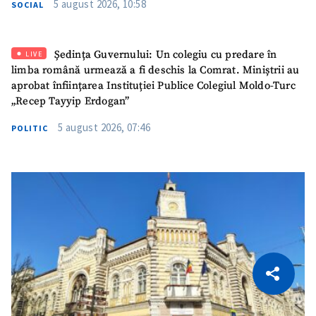
5 august 2026, 10:58
SOCIAL
Ședința Guvernului: Un colegiu cu predare în
LIVE
limba română urmează a fi deschis la Comrat. Miniștrii au
aprobat înființarea Instituției Publice Colegiul Moldo-Turc
„Recep Tayyip Erdogan”
5 august 2026, 07:46
POLITIC
CITEȘTE
Citește articolul
Copiază Link