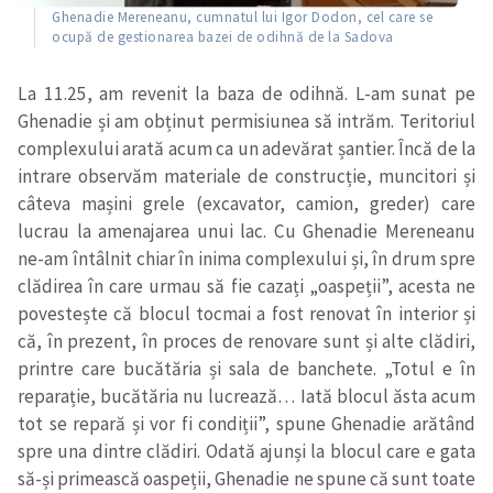
Ghenadie Mereneanu, cumnatul lui Igor Dodon, cel care se
ocupă de gestionarea bazei de odihnă de la Sadova
La 11.25, am revenit la baza de odihnă. L-am sunat pe
Ghenadie
ș
i
am obținut permisiunea să intrăm.
Teritoriul
complexului arată acum ca un adevărat șantier. Încă de la
intrare observăm materiale de construcție, muncitori și
câteva mașini grele (excavator, camion, greder) care
lucrau la amenajarea unui lac. Cu Ghenadie Mereneanu
ne-am întâlnit chiar în inima complexului și, în drum spre
clădirea în care urmau să fie cazați
„
oaspeții
”
, acesta ne
povestește că blocul tocmai a fost renovat în interior și
că,
în prezent, în
proces de renovare
sunt
și alte clădiri,
printre care bucătăria și sala de banchete. „Totul e în
reparație, bucătăria nu lucrează… Iată blocul ăsta acum
tot se repară și vor fi condiții
”
, spune Ghenadie arătând
spre una din
tre
clădiri. Odată ajunși la blocul care e gata
să-și primească oaspeții, Ghenadie ne spune că sunt toate