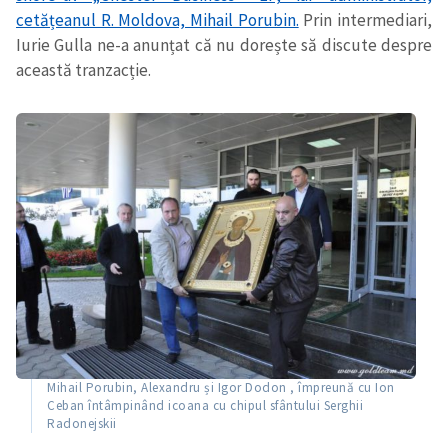
cetățeanul R. Moldova, Mihail Porubin.
Prin intermediari,
Iurie Gulla ne-a anunțat că nu dorește să discute despre
această tranzacție.
Mihail Porubin, Alexandru și Igor Dodon , împreună cu Ion
Ceban întâmpinând icoana cu chipul sfântului Serghii
Radonejskii