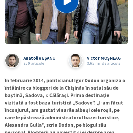
Anatolie EŞANU
Victor MOŞNEAG
959 articole
3.65 mii de articole
În februarie 2014, politicianul Igor Dodon organiza o
întâlnire cu bloggeri de la Chișinău în satul său de
baștină, Sadova, r. Călărași. Prima destinație
vizitată a fost baza turistică „Sadovo”. „I-am făcut
înconjurul, am gustat vinurile albe şi cele roşii, pe
care le păstrează administratorul bazei turistice,
Alexandru Gulla”, scria Dodon, pe blogul său
personal. Bloggerii au povestit și ei despre acea