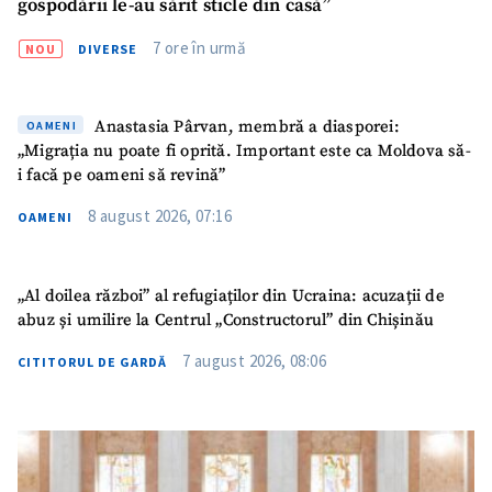
gospodării le-au sărit sticle din casă”
7 ore în urmă
NOU
DIVERSE
Anastasia Pârvan, membră a diasporei:
OAMENI
„Migrația nu poate fi oprită. Important este ca Moldova să-
i facă pe oameni să revină”
8 august 2026, 07:16
OAMENI
„Al doilea război” al refugiaților din Ucraina: acuzații de
abuz și umilire la Centrul „Constructorul” din Chișinău
7 august 2026, 08:06
CITITORUL DE GARDĂ