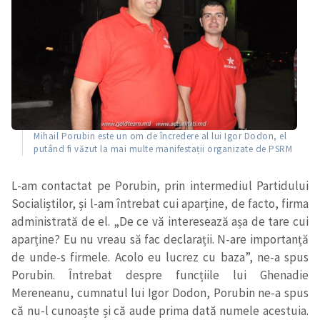
Mihail Porubin este un om de încredere al lui Igor Dodon, el
putând fi văzut la mai multe manifestații organizate de PSRM
L-am contactat pe Porubin, prin intermediul Partidului
Socialiștilor, și l-am întrebat cui aparține, de facto, firma
administrată de el. „De ce vă interesează așa de tare cui
aparține? Eu nu vreau să fac declarații. N-are importanță
de unde-s firmele. Acolo eu lucrez cu baza”, ne-a spus
Porubin. Întrebat despre funcțiile lui Ghenadie
Mereneanu, cumnatul lui Igor Dodon, Porubin ne-a spus
că nu-l cunoaște și că aude prima dată numele acestuia.