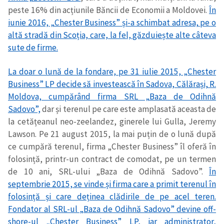
peste 16% din acțiunile Băncii de Economii a Moldovei.
În
iunie 2016, „Chester Business” și-a schimbat adresa, pe o
altă stradă din Scoția, care, la fel, găzduiește alte câteva
sute de firme.
La doar o lună de la fondare, pe 31 iulie 2015, „Chester
Business” LP decide să investească în Sadova, Călărași, R.
Moldova, cumpărând firma SRL „Baza de Odihnă
Sadovo”,
dar și terenul pe care este amplasată aceasta de
la cetățeanul neo-zeelandez, ginerele lui Gulla, Jeremy
Lawson. Pe 21 august 2015, la mai puțin de o lună după
ce cumpără terenul, firma „Chester Business” îl oferă în
folosință, printr-un contract de comodat, pe un termen
de 10 ani, SRL-ului „Baza de Odihnă Sadovo”.
În
septembrie 2015, se vinde și firma care a primit terenul în
folosință și care deținea clădirile de pe acel teren.
Fondator al SRL-ul „Baza de Odihnă Sadovo” devine off-
shore-ul „Chester Business” LP, iar administrator,