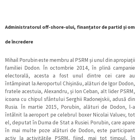
Administratorul off-shore-ului, finanțator de partid și om
de încredere
Mihail Porubin este membru al PSRM și unul din apropiații
familiei Dodon. În octombrie 2014, în plină campanie
electorală, acesta a fost unul dintre cei care au
întâmpinat la Aeroportul Chișinău, alături de Igor Dodon,
fratele acestuia, Alexandru, și Ion Ceban, alt lider PSRM,
icoana cu chipul sfântului Serghii Radonejskii, adusă din
Rusia. În martie 2015, Porubin, alături de Dodon, l-a
întâlnit la aeroport pe celebrul boxer Nicolai Valuev, tot
Trimite o informație
Despre ZdG
el, deputat în Duma de Stat a Rusiei. Porubin, care apare
in English
на русском
în mai multe poze alături de Dodon, este participant
activ la activitățile PSRM, fiind, mai tot timpul, în