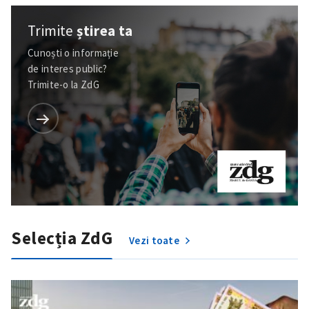
Trimite
știrea ta
Cunoști o informație
de interes public?
Trimite-o la ZdG
Selecția ZdG
Vezi toate