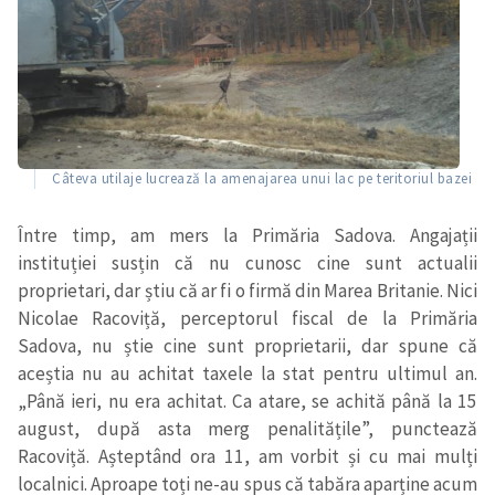
Câteva utilaje lucrează la amenajarea unui lac pe teritoriul bazei
Între timp, am mers la
P
rimăria
Sadova. Angajații
instituției susțin
că nu cunosc cine sunt actualii
proprietari, dar știu că ar fi o firmă din Marea Britanie. Nici
Nicolae Racoviță, perceptorul fiscal de la
P
rimăria
Sadova, nu știe cine sunt proprietarii, dar spune că
aceștia nu au achitat taxele la stat pentru ultimul an.
„Până ieri, nu era achitat. Ca atare, se achită până la 15
august, după asta merg penalitățile”,
punctează
Racoviță. Așteptând ora 11, am vorbit și cu mai mulți
localnici.
A
proape toți ne-au spus că tabăra aparține acum