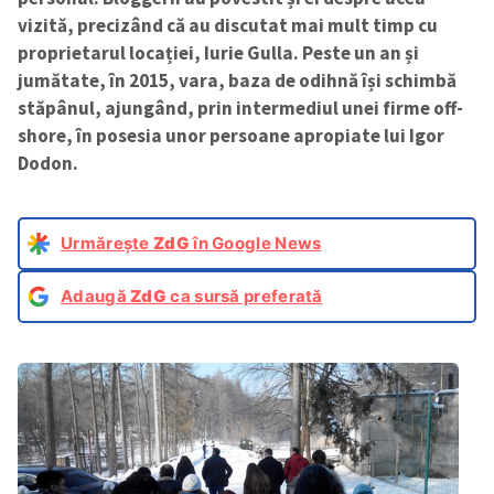
vizită, precizând că au discutat mai mult timp cu
proprietarul locației, Iurie Gulla. Peste un an și
jumătate, în 2015, vara, baza de odihnă își schimbă
stăpânul, ajungând, prin intermediul unei firme off-
shore, în posesia unor persoane apropiate lui Igor
Dodon.
Urmărește
ZdG
în Google News
Adaugă
ZdG
ca sursă preferată