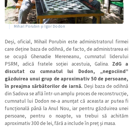
Mihail Porubin și Igor Dodon
Deși, oficial, Mihail Porubin este administratorul firmei
care deține baza de odihnă, de facto, de administrarea ei
se ocupă Ghenadie Mereneanu, cumnatul liderului
PSRM, adică fratele soției acestuia, Galina.
ZdG a
discutat cu cumnatul lui Dodon, „negociind”
găzduirea unui grup de aproximativ 50 de persoane,
în preajma sărbătorilor de iarnă.
Deși baza de odihnă
din Sadova se află într-un amplu proces de reconstrucție,
cumnatul lui Dodon ne-a anunțat că aceasta ar putea fi
funcțională până la Anul Nou, iar pentru găzduirea unei
persoane, pentru o noapte, va trebui să achităm
aproximativ 300 de lei, fără a include în preț și masa.