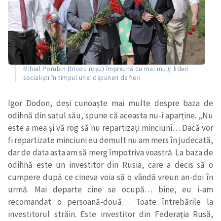
Mihail Porubin (tricou roșu) împreună cu mai mulți lideri
socialiști în timpul unei depuneri de flori
Igor Dodon, deși cunoaște mai multe despre baza de
odihnă din satul său, spune că aceasta nu-i aparține. „Nu
este a mea și vă rog să nu repartizați minciuni… Dacă vor
fi repartizate minciuni eu demult nu am mers în judecată,
dar de data asta am să merg împotriva voastră. La baza de
odihnă este un investitor din Rusia, care a decis să o
cumpere după ce cineva voia să o vândă vreun an-doi în
urmă. Mai departe cine se ocupă… bine, eu i-am
recomandat o persoană-două… Toate întrebările la
investitorul străin. Este investitor din Federația Rusă,