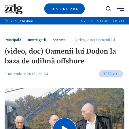
SUSȚINE ZDG
+6
Caută
+1
29
°C
, Chișinău
€
20.06
$
17.40
₽
0.213
Ştiri
+5
+2
Investigatii
Banii tăi
+4
Principală
—
Investigatii
—
Ancheta
— (video, doc) Oamenii lui
Video
Dodon…
+3
(video, doc) Oamenii lui Dodon la
Special
baza de odihnă offshore
Blog
ZdGust
3 noiembrie 2016, 08:04
2080 viz.