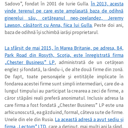
Sadovo”, fondat în 2001 de Iurie Gulla.
În 2013, acesta
vinde terenul pe care este amplasată baza de odihnă
ginerelui său, cetățeanul neo-zeelandez, Jeremy
Lawson, căsătorit cu Anna, fiica lui Gulla.
Peste doi ani,
baza de odihnă își schimbă iarăși proprietarul.
La sfârșit de mai 2015, în Marea Britanie, pe adresa, 84,
Park Road din Rosyth, Scoția, este înregistrată firma
„Chester Business” LP
, administrată de un cetățean
englez și fondată, la rându-i, de alte două firme din zonă.
De fapt, toate personajele și entitățile implicate în
fondarea acestei firme sunt simpli intermediari, care de-a
lungul timpului au participat la crearea a zeci de firme, a
căror stăpâni reali preferă anonimatul. Inclusiv adresa la
care firma a fost fondată „Chester Business” LP este una
arhicunoscută, ea găzduind, formal, câteva sute de firme.
Unele din ele din Rusia.
La această adresă a avut sediu și
firma „Lectom” LTD
, care a deținut, mai mulți ani la rând,