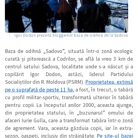
Igor Dodon prezintă bloggerilor baza de odihnă de la Sadova
Baza de odihnă „Sadovo”, situată într-o zonă ecologic
curată și pitorească a Codrilor, se află la vreo 3 km de
centrul satului Sadova, localitate unde s-a născut și a
copilărit Igor Dodon, astăzi, liderul Partidului
Socialiștilor din R. Moldova (PSRM).
Proprietatea, extinsă
pe o suprafață de peste 11 ha,
a fost, în trecut, o tabără
cu profil militar-sportiv, transformată ulterior în tabără
pentru copii. La începutul anilor 2000, aceasta ajunge,
din proprietatea statului, în „buzunarul” omului de
afaceri Iurie Gulla, care a transformat tabăra într-o zonă
de agrement. Vara, aceasta găzduia copii, iar în extra-
sezon, oaspeți, inclusiv din străinătate.
Pe site-ul bazei