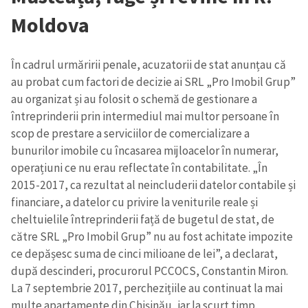
Moldova
În cadrul urmăririi penale, acuzatorii de stat anunțau că
au probat cum factori de decizie ai SRL „Pro Imobil Grup”
au organizat și
au
folosit o schemă de gestionare a
întreprinderii prin intermediul mai multor persoane în
scop de prestare a serviciilor de comercializare a
bunurilor imobile cu încasarea mijloacelor în numerar,
operațiuni ce nu erau reflectate în contabilitate. „În
2015-2017, ca rezultat al neincluderii datelor contabile și
financiare, a datelor cu privire la veniturile reale și
cheltuielile întreprinderii față de bugetul de stat, de
către SRL „Pro Imobil Grup” nu au fost achitate impozite
ce depășesc suma de cinci milioane de lei”, a declarat,
după descinderi, procurorul PCCOCS, Constantin Miron.
La 7 septembrie 2017, perchezițiile au continuat la mai
multe apartamente din Chișinău, iar la scurt timp,