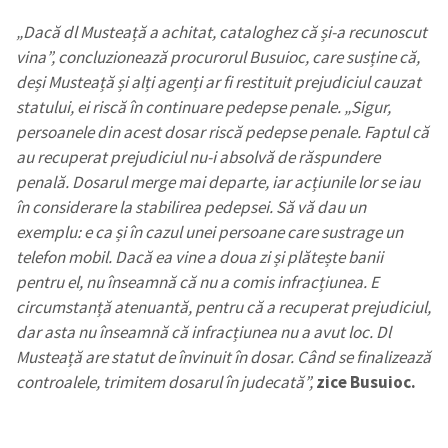
„Dacă dl Musteață a achitat, cataloghez că și-a recunoscut
vina”, concluzionează procurorul Busuioc, care susține că,
deși Musteață și alți agenți ar fi
restituit
prejudiciul cauzat
statului, ei riscă în continuare
pedepse
penale.
„Sigur,
persoanele din acest dosar riscă pedepse penale. Faptul că
au recuperat prejudiciul nu-i absolvă de răspundere
penală. Dosarul merge mai departe, iar acțiunile lor se iau
în considerare la stabilirea pedepsei. Să vă dau un
exemplu: e ca și în cazul unei persoane care sustrage un
telefon mobil. Dacă ea vine a doua zi și plătește banii
pentru el, nu înseamnă că nu a comis infracțiunea. E
circumstanță atenuantă, pentru că a recuperat prejudiciul,
dar asta nu înseamnă că infracțiunea nu a avut loc. Dl
Musteață are statut de învinuit în dosar. Când se finalizează
controalele, trimitem dosarul în judecată”,
zice Busuioc.