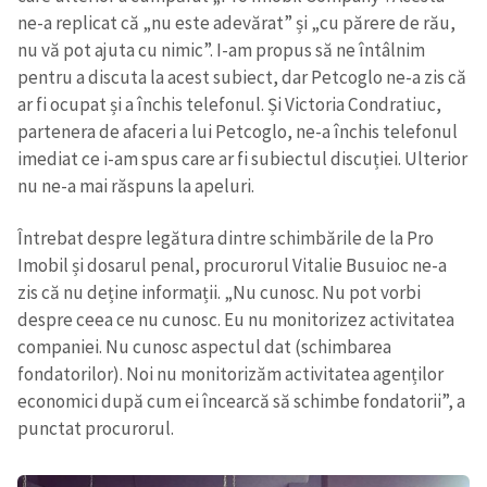
ne-a replicat că „nu este adevărat” și „cu părere de rău,
nu vă
pot
ajut
a
cu nimic”.
I-
am propus să ne întâlnim
pentru a discuta la acest subiect,
dar
Petcoglo ne-a zis că
ar fi
ocupat și a
închis telefonul.
Și Victoria Condratiuc,
partenera de afaceri a lui Petcoglo, ne-a închis telefonul
imediat ce i-am spus care
ar fi
subiectul discuției. Ulterior
nu ne-a mai răspuns la apeluri.
Întrebat despre legătura dintre schimbările de la Pro
Imobil și dosarul penal, procurorul Vitalie Busuioc ne-a
zis că nu deține informații. „Nu cunosc. Nu pot
vorbi
despre
ceea
ce nu cunosc. Eu nu monitorizez activitatea
companiei. Nu cunosc aspectul dat (schimbarea
fondatorilor). Noi nu monitorizăm activitatea agenților
economici după cum ei încearcă să schimbe fondatorii”, a
punctat procurorul.