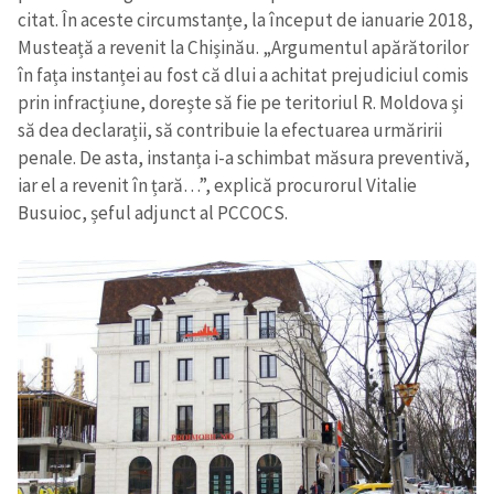
citat.
În aceste circumstanțe,
la început
de
ianuarie 2018,
Musteață a revenit
la Chișinău
. „Argumentul apărătorilor
în fața instanței au fost că dlui a achitat prejudiciul comis
prin infracțiune, dorește să fie pe teritoriul R. Moldova și
să dea declarații, să contribuie la efectuarea urmăririi
penale. De asta, instanța i-a schimbat măsura preventivă,
iar el a revenit în țară…”, explică procurorul Vitalie
Busuioc, șeful adjunct al PCCOCS.