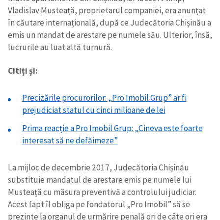
Vladislav Musteață, proprietarul companiei,
era
anunțat
în căutare internațională, după ce Judecătoria Chișinău a
emis un mandat de arestare pe numele
său
. Ulterior, însă,
lucrurile au luat altă turnură.
Citiți și:
Precizările procurorilor: „Pro Imobil Grup” ar fi
prejudiciat statul cu cinci milioane de lei
Prima reacție a Pro Imobil Grup: „Cineva este foarte
interesat să ne defăimeze”
La mijloc
de
decembrie 2017, Judecătoria Chișinău
substituie
mandatul de arestare emis pe numele lui
Musteață cu măsura preventivă a controlului judiciar.
Acest fapt îl obliga pe fondatorul „Pro Imobil” să se
prezinte la organul de urmărire penală ori de câte ori era