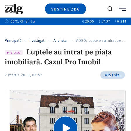
SUSȚINE ZDG
+3
Caută
+1
30
°C
, Chișinău
€
20.05
$
17.37
₽
0.214
Ştiri
+9
+4
Investigatii
Banii tăi
+1
+5
Principală
—
Investigatii
—
Ancheta
— VIDEO/ Luptele au intrat pe…
Video
+1
Luptele au intrat pe piața
Special
VIDEO
imobiliară. Cazul Pro Imobil
Blog
+1
ZdGust
2 martie 2018, 05:57
4153 viz.
+1