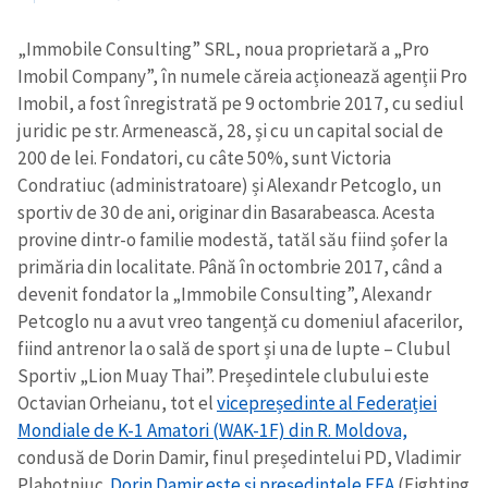
„Immobile Consulting” SRL, noua proprietară a „Pro
Imobil Company”, în numele căreia acționează agenții Pro
Imobil, a fost înregistrată pe 9 octombrie 2017, cu sediul
juridic pe str. Armenească, 28, și cu un capital social de
200 de lei. Fondatori, cu câte 50%, sunt Victoria
Condratiuc (administratoare) și Alexandr Petcoglo, un
sportiv de 30 de ani, originar din Basarabeasca. Acesta
provine dintr-o familie modestă, tatăl său fiind șofer la
primăria din localitate. Până în octombrie 2017, când a
devenit fondator la „Immobile Consulting”, Alexandr
Petcoglo nu a avut
vreo
tangență cu domeniul afacerilor,
fiind antrenor la o sală de sport și una de lupte – Clubul
Sportiv „Lion Muay Thai”. Președintele clubului este
Octavian Orheianu, tot el
vicepreședinte al Federației
Mondiale de K-1 Amatori (WAK-1F) din R. Moldova,
condusă de Dorin Damir, finul președintelui PD, Vladimir
Plahotniuc.
Dorin Damir este și președintele FEA
(Fighting