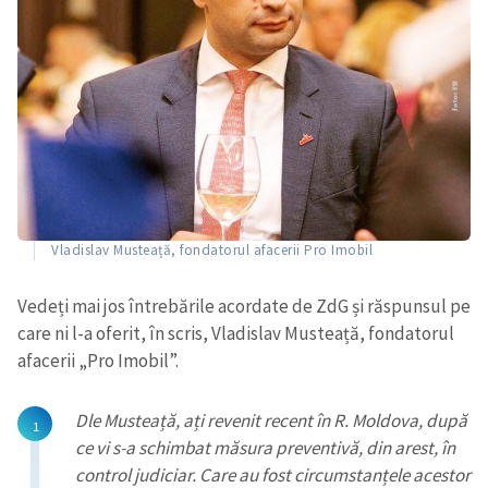
Vladislav Musteață, fondatorul afacerii Pro Imobil
Vedeți mai jos întrebările acordate de ZdG și răspunsul pe
care ni l-a oferit, în scris, Vladislav Musteață, fondatorul
afacerii „Pro Imobil”.
Dle Musteață, ați revenit recent în R. Moldova, după
ce vi s-a schimbat măsura preventivă, din arest, în
control judiciar. Care au fost circumstanțele acestor