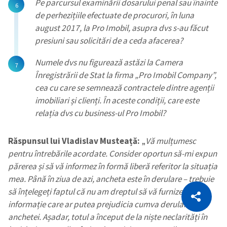
Pe parcursul examinării dosarului penal sau înainte
de perhezițiile efectuate de procurori, în luna
august 2017, la Pro Imobil, asupra dvs s-au făcut
presiuni sau solicitări de a ceda afacerea?
Numele dvs nu figurează astăzi la Camera
Înregistrării de Stat la firma „Pro Imobil Company”,
cea cu care se semnează contractele dintre agenții
imobiliari și clienți. În aceste condiții, care este
relația dvs cu business-ul Pro Imobil?
Răspunsul lui Vladislav Musteață:
„
V
ă mulțumesc
pentru întrebările acordate. Consider oportun să-mi expun
părerea și să vă informez în formă liberă referitor la situația
mea. Până în ziua de azi, ancheta este în derulare – trebuie
CITEȘTE
să înțelegeți faptul că nu am dreptul să vă furnizez orice
Citește articolul
Copiază Link
informație care ar putea prejudicia cumva derularea
anchetei. Așadar, totul a început de la niște neclarități în