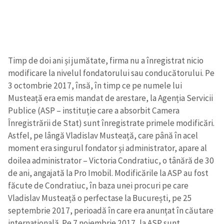
Timp de doi ani și jumătate, firma nu a înregistrat nicio
modificare la nivelul fondatorului sau conducătorului. Pe
3 octombrie 2017, însă, în timp ce pe numele lui
Musteață era emis mandat de arestare, la Agenția Servicii
Publice (ASP – instituție care a absorbit Camera
Înregistrării de Stat) sunt înregistrate primele modificări.
Astfel, pe lângă Vladislav Musteață, care până în acel
moment era
singurul
fondator și administrator, apare al
doilea administrator – Victoria Condratiuc, o tânără de 30
de ani, angajată la Pro Imobil. Modificările la ASP au fost
făcute de Condratiuc, în baza unei procuri pe care
Vladislav Musteață
o perfectase
la București, pe 25
septembrie 2017, perioadă în care era anunțat în căutare
internațională. Pe 7 noiembrie 2017, la ASP sunt