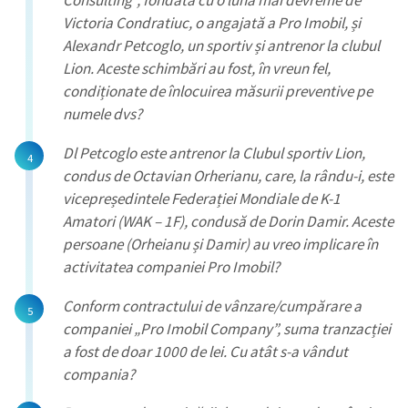
Consulting”, fondată cu o lună mai devreme de
Victoria Condratiuc, o angajată a Pro Imobil, și
Alexandr Petcoglo, un sportiv și antrenor la clubul
Lion. Aceste schimbări au fost, în vreun fel,
condiționate de înlocuirea măsurii preventive pe
numele dvs?
Dl Petcoglo este antrenor la Clubul sportiv Lion,
condus de Octavian Orherianu, care, la rându-i, este
vicepreședintele Federației Mondiale de K-1
Amatori (WAK – 1F), condusă de Dorin Damir. Aceste
persoane (Orheianu și Damir) au vreo implicare în
activitatea companiei Pro Imobil?
Conform contractului de vânzare/cumpărare a
companiei „Pro Imobil Company”, suma tranzacției
a fost de doar 1000 de lei. Cu atât s-a vândut
compania?