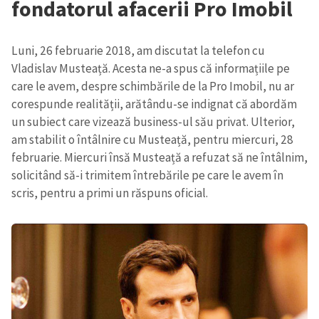
fondatorul afacerii Pro Imobil
Luni, 26 februarie 2018, am discutat la telefon cu
Vladislav Musteață. Acesta ne-a spus că
informațiile
pe
care le avem, despre schimbările de la Pro Imobil, nu
ar
corespund
e
realității,
arătându-se
indignat că abordăm
un subiect care vizează business-ul său
privat
. Ulterior,
am stabilit o întâlnire cu Musteață, pentru miercuri, 28
februarie. Miercuri însă Musteață a
refuzat
să ne întâlnim,
solicitând să-i trimitem întrebările pe care le avem în
scris, pentru a primi un răspuns oficial.