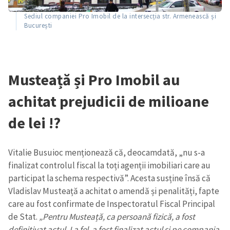
Sediul companiei Pro Imobil de la intersecția str. Armenească și
București
Musteață și Pro Imobil au
achitat prejudicii de milioane
de lei !?
Vitalie Busuioc menționează că,
deocamdată,
„nu s-a
finalizat controlul fiscal la toți agenții imobiliari care au
participat la schema respectivă”. Acesta susține însă că
Vladislav Musteață a achitat o amendă și penalități, fapte
care au fost confirmate de Inspectoratul Fiscal Principal
de Stat.
„Pentru Musteață, ca persoană fizică, a fost
definitivat actul. La fel, a fost finalizat actul și pe compania