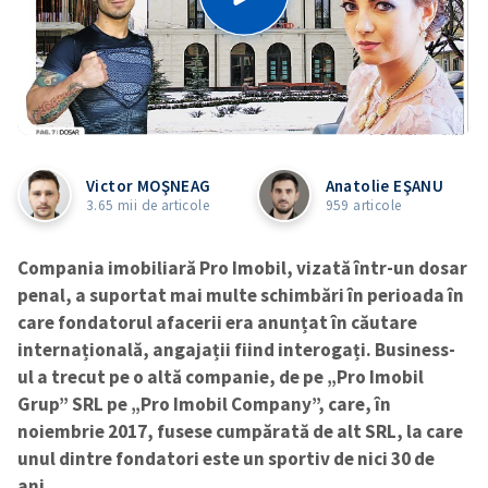
Victor MOŞNEAG
Anatolie EŞANU
3.65 mii de articole
959 articole
Compania imobiliară Pro Imobil, vizată într-un dosar
penal, a
suportat
mai multe schimbări în perioada în
care fondatorul afacerii era anunțat în căutare
internațională, angajații
fiind interogați.
Business-
ul a trecut pe o altă companie, de pe „Pro Imobil
Grup” SRL pe „Pro Imobil Company”, care, în
noiembrie 2017,
fusese
cumpărată de alt SRL, la care
unul dintre fondatori este un sportiv de nici 30 de
ani.