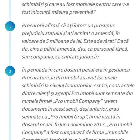
schimbări și care au fost motivele pentru care v-a
fost înlocuită măsura preventivă?
Procurorii afirmă că ați întors un presupus
prejudiciu statului și ați achitat o amendă, în
valoare de 5 milioane de lei. Este adevărat? Dacă
da, cine a plătit amenda, dvs, ca persoană fizică,
sau compania, ca entitate juridică?
În perioada în care dosarul penal era în gestiunea
Procuraturii, la Pro Imobil au avut loc unele
schimbări la nivelul fondatorilor. Astăzi, contractele
dintre clienți și agenții Pro Imobil sunt semnate din
numele firmei „Pro Imobil Company” (avem
documente în acest sens), deși anterior, erau
semnate cu „Pro Imobil Grup”, firmă vizată în
dosarul penal. În luna noiembrie 2017, „Pro Imobil
Company” a fost cumpărată de firma „Immobile