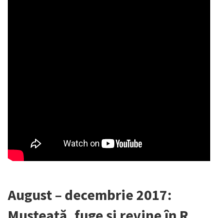
August – decembrie 2017:
Musteață, fuge și revine în R.