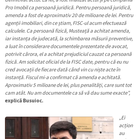
Pro Imobil ca persoană juridică. Pentru persoană juridică,
amenda a fost de aproximativ 20 de milioane de lei. Pentru
agenții imobiliari, din ce știam, FISC-ul acum efectuează
calculele. Ca persoană fizică, Musteață a achitat amenda,
iar instanța de judecată, la schimbarea măsurii preventive,
a luat în
considerare
documentele prezentate de avocat,
potrivit cărora, el a achitat prejudiciul cauzat ca persoană
fizică.
A
m solicitat oficial de la FISC date, pentru că eu nu
cred avocații
de fiecare dată când vin cu niște
acte în
instanță. Fiscul mi-a confirmat că amenda
e
achitată.
A
proximativ 5 milioane de lei, plus penalități, care sunt tot
cam atât. Nu am documentele ca să vă dau sume exacte”,
explică Busuioc.
„Ei
acțion
au