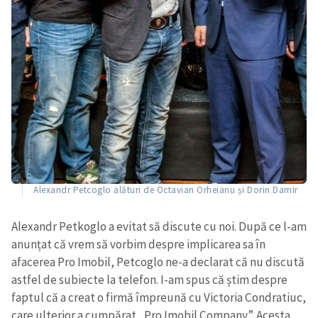
Alexandr Petcoglo alături de Octavian Orheianu și Dorin Damir
Alexandr Petkoglo a evitat să discute cu noi. După ce l-am
anunțat că vrem să vorbim despre implicarea sa în
afacerea Pro Imobil, Petcoglo ne-a declarat că nu discută
astfel de subiecte la telefon.
I-am spus că
știm despre
faptul că a creat o firmă împreună cu Victoria Condratiuc,
care ulterior a cumpărat „Pro Imobil Company”.
A
cesta