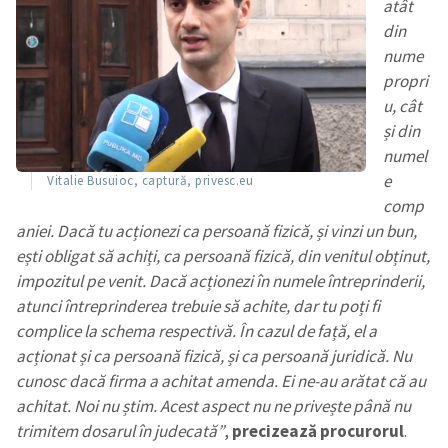
atât
din
nume
propri
u, cât
și din
numel
e
Vitalie Busuioc, captură, privesc.eu
comp
aniei. Dacă tu acționezi ca persoană fizică, și vinzi un bun,
ești obligat să achiți, ca persoană fizică, din venitul obținut,
impozitul pe venit. Dacă acționezi în numele întreprinderii,
atunci întreprinderea
trebuie
să achite, dar tu poți fi
complice la schema respectivă. În cazul de față, el a
acționat și ca persoană fizică, și ca persoană juridică. Nu
Trimite o informație
Despre ZdG
cunosc dacă firma a achitat amenda. Ei ne-au arătat că au
in English
на русском
achitat. Noi nu știm.
A
cest aspect nu ne privește până nu
trimitem dosarul în judecată”
,
precizează procurorul
.