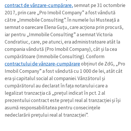
contract de vânzare-cumpărare
,
semnat pe 31 octombrie
2017, prin care „Pro Imobil Company” a fost vândută
către „Immobile Consulting”. În numele lui Musteață a
semnat o oarecare Elena Guțu, care acționa
prin
procură,
iar pentru „Immobile Consulting” a semnat Victoria
Condratiuc, care,
pe atunci
, era administratoare atât la
compania vândută (Pro Imobil Company), cât și la cea
cumpărătoare (Immobile Consulting). Conform
contractului de vânzare-cumpărare
obținut de ZdG, „Pro
Imobil Company” a fost vândută cu 1 000 de lei, atât cât
era și capitalul social al companiei. Vânzătorul și
cumpărătorul au declarat în fața notarului care a
legalizat tranzacția că „prețul indicat în pct. 2 al
prezentului contract este prețul real al tranzacției și își
asumă responsabilitatea pentru consecințele
nedeclarării prețului real al tranzacției”.