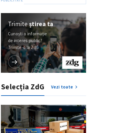
Trimite
știrea ta
Cunoști o informație
de interes public?
Trimite-o la ZdG
Selecția ZdG
Vezi toate