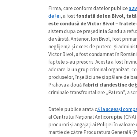
Firma, care conform datelor publice
a a
de lei
, a fost
fondată de Ion Bivol, tată
este condusă de Victor Bivol – fratel
sistem după ce președinta Sandu a refuz
de vârstă. Anterior, Ion Bivol, fost prima
neglijență și exces de putere. Și admin
Victor Bivol, a fost condamnat în Român
faptele s-au prescris. Acesta a fost învin
aderare la un grup criminal organizat, co
produselor, înșelăciune și spălare de bani
Prahova a două
fabrici clandestine de ț
criminale transfrontaliere „Patron”, a scr
Datele publice arată c
ă la aceeași comp
al Centrului Național Anticorupție (CNA)
procurori și angajați ai Poliției în valoar
martie de către Procuratura Generală (P