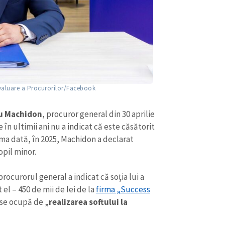
Email
+ Emailul 
+ Link media
Telefon
+ Telefon pe
Am citit și sunt de ac
+ Mesajul știrei
confidențialitate
.
TRIMITE ȘT
valuare a Procurorilor/Facebook
u Machidon
, procuror general din 30 aprilie
 în ultimii ani nu a indicat că este căsătorit
ima dată, în 2025, Machidon a declarat
opil minor.
rocurorul general a indicat că soția lui a
el – 450 de mii de lei de la
firma „Success
se ocupă de „
realizarea softului la