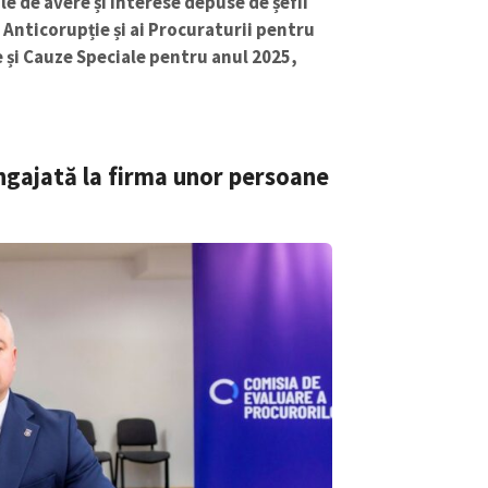
le de avere și interese depuse de șefii
 Anticorupție și ai Procuraturii pentru
și Cauze Speciale pentru anul 2025,
angajată la firma unor persoane
CONTACT SURSĂ
Sursă anonimă
+ Adaugă titlu
Nume
+ Numele 
+ Încarcă imagine