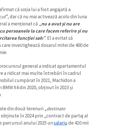
irmat că soția lui a fost angajată a
cut
”, dar că nu mai activează acolo din luna
ral a menționat că „
nu a avut și nu are
cu persoanele la care facem referire și nu
rcitarea funcției sal
e”. El a evitat să
 care investighează dosarul mitei de 400 de
nie.
 procurorul general a indicat apartamentul
re a ridicat mai multe întrebări în cadrul
tomobilul cumpărat în 2021, Machidon a
n BMW X4 din 2020, obținut în 2023 și
o.
ate din două terenuri „
destinate
, obținute în 2024 prin „contract de partaj al
e parcursul anului 2025 un
salariu
de 410 mii