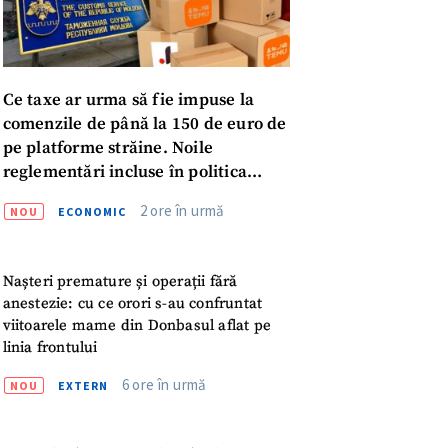
Ce taxe ar urma să fie impuse la
comenzile de până la 150 de euro de
pe platforme străine. Noile
reglementări incluse în politica
fiscală publicată pentru consultări
2 ore în urmă
NOU
ECONOMIC
Nașteri premature și operații fără
anestezie: cu ce orori s-au confruntat
viitoarele mame din Donbasul aflat pe
linia frontului
6 ore în urmă
NOU
EXTERN
meu