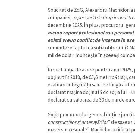
Solicitat de ZdG, Alexandru Machidon a af
companiei „
o perioadă de timp în anul tre
decembrie 2025. În plus, procurorul gene
niciun raport profesional sau personal 
există vreun conflict de interese în exe
comenteze faptul că soția ofițerului CNA
mii de dolari muncește în aceeași compa
În declarația de avere pentru anul 2025,
obținut în 2018, de 65,6 metri pătrați, ca
evaluării integrității sale. Pe lângă au
declarat mașina deținută de soția lui – u
declarat cu valoarea de 30 de mii de eur
Soția procurorului general deține jumăt
construcțiilor și amenajărilor
” de șase ari
masei succesorale”. Machidon a ridicat p