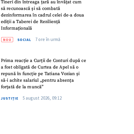
meu
Tineri din întreaga țară au învățat cum
să recunoască și să combată
dezinformarea în cadrul celei de-a doua
rsonal
ediții a Taberei de Reziliență
Informațională
ord cu
politica de
7 ore în urmă
NOU
SOCIAL
IREA
Prima reacție a Curții de Conturi după ce
a fost obligată de Curtea de Apel să o
repună în funcție pe Tatiana Vozian și
să-i achite salariul „pentru absența
forțată de la muncă”
5 august 2026, 09:12
JUSTIȚIE