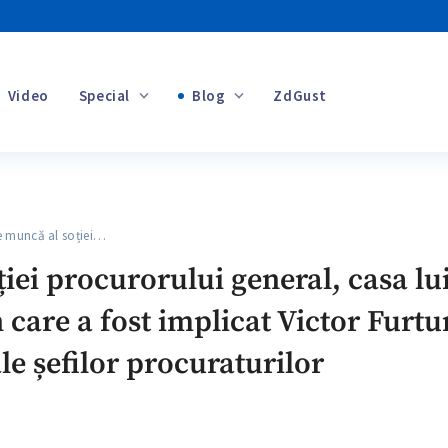
Video
Special
Blog
ZdGust
Banii tăi
muncă al soției…
+1
iei procurorului general, casa l
 care a fost implicat Victor Furtu
ale șefilor procuraturilor