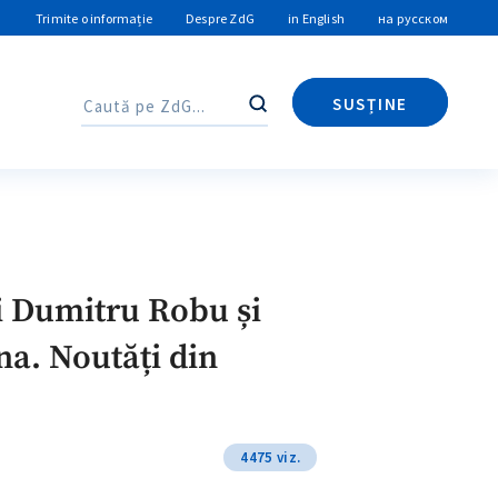
Trimite o informație
Despre ZdG
in English
на русском
SUSȚINE
Caută
Caută
ui Dumitru Robu și
na. Noutăți din
4475 viz.