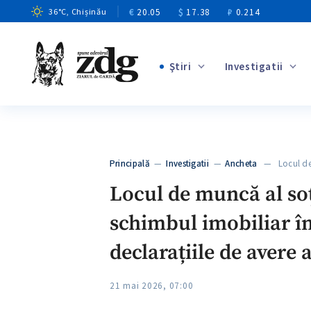
€
20.05
$
17.38
₽
0.214
36
°C
, Chișinău
Ştiri
Investigatii
+4
+2
+10
+7
Principală
—
Investigatii
—
Ancheta
— Locul de 
+5
Locul de muncă al soț
schimbul imobiliar în
declarațiile de avere 
21 mai 2026, 07:00