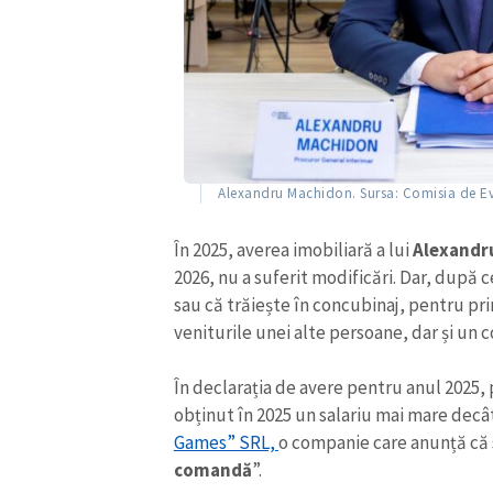
Link media
Mesajul știrei
Alexandru Machidon. Sursa: Comisia de E
În 2025, averea imobiliară a lui
Alexandr
2026, nu a suferit modificări. Dar, după ce
sau că trăiește în concubinaj, pentru pr
veniturile unei alte persoane, dar și un c
În declarația de avere pentru anul 2025, p
obținut în 2025 un salariu mai mare decât 
Games” SRL,
o companie care anunță că 
comandă
”.