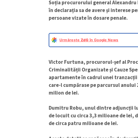
Soția procurorului general Alexandru 
în declarația sa de avere și interese p
persoane vizate în dosare penale.
Urmărește
ZdG
în Google News
Victor Furtuna, procurorul-șef al Pr
Criminalității Organizate și Cauze Spe
apartamente în cadrul unei tranzacți
care-l cumpărase pe parcursul anului 2
milion de lei.
Dumitru Robu, unul dintre adjuncții lu
de locuit cu circa 3,3 milioane de lei,
de circa patru milioane de lei.