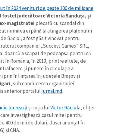
vut în 2024 venituri de peste 100 de milioane
l fostei judecătoare Victoria Sanduța, și
e ex-magistratei
plecată cu scandal din
at numirea ei până la atingerea plafonului
r de Băcioi, a fost găsit vinovat pentru
istratorul companiei „Success Games” SRL,
ia, doar că a scăpat de pedeapsă pentru că
uit în România, în 2013, printre altele, de
ntrafacere și punere în circulație a
 prin înființarea în județele Brașov și
igări
, sub conducerea organizației
is anterior portalul
jurnal.md
.
anie lucrează
și soția lui
Victor Răciul
a, ofițer
 care investighează cazul mitei pentru
e de 400 de mii de dolari, dosar anunțat în
G) și CNA.