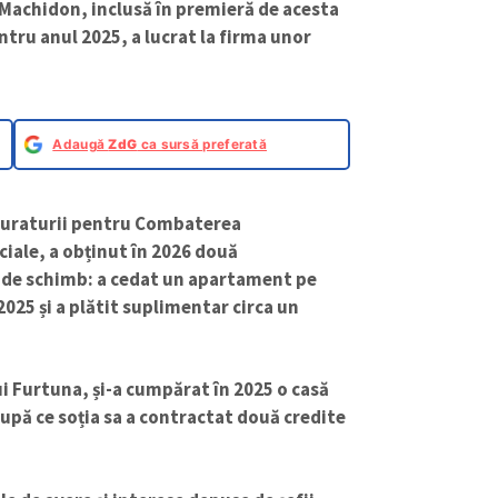
Machidon, inclusă în premieră de acesta
entru anul 2025, a lucrat la firma unor
Adaugă
ZdG
ca sursă preferată
ocuraturii pentru Combaterea
ciale, a obținut în 2026 două
i de schimb: a cedat un apartament pe
025 și a plătit suplimentar circa un
i Furtuna, și-a cumpărat în 2025 o casă
 după ce soția sa a contractat două credite