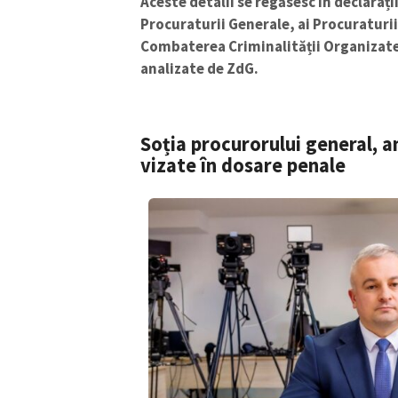
Aceste detalii se regăsesc în declarații
Procuraturii Generale, ai Procuraturii
Combaterea Criminalității Organizate 
analizate de ZdG.
Soția procurorului general, 
vizate în dosare penale
ȘTIREA MEA
Titlu știre
Fotografie