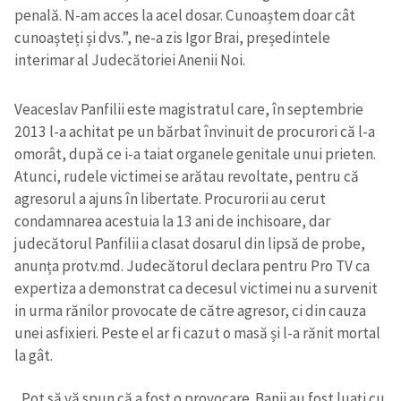
penală. N-am acces la acel dosar. Cunoaștem doar cât
cunoașteți și dvs.”, ne-a zis Igor Brai, președintele
interimar al Judecătoriei Anenii Noi.
Veaceslav Panfilii este magistratul care, în septembrie
2013 l-a achitat pe un bărbat învinuit de procurori că l-a
omorât, după ce i-a taiat organele genitale unui prieten.
Atunci, rudele victimei se arătau revoltate, pentru că
agresorul a ajuns în libertate. Procurorii au cerut
condamnarea acestuia la 13 ani de inchisoare, dar
judecătorul Panfilii a clasat dosarul din lipsă de probe,
anunța protv.md. Judecătorul declara pentru Pro TV ca
expertiza a demonstrat ca decesul victimei nu a survenit
in urma rănilor provocate de către agresor, ci din cauza
Trimite o informație
Despre ZdG
unei asfixieri. Peste el ar fi cazut o masă și l-a rănit mortal
in English
на русском
la gât.
„Pot să vă spun că a fost o provocare. Banii au fost luați cu