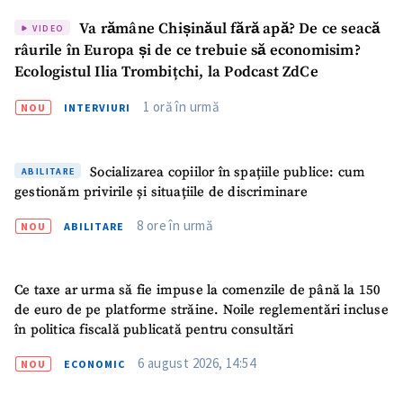
Va rămâne Chișinăul fără apă? De ce seacă
VIDEO
râurile în Europa și de ce trebuie să economisim?
Ecologistul Ilia Trombițchi, la Podcast ZdCe
1 oră în urmă
NOU
INTERVIURI
Socializarea copiilor în spațiile publice: cum
ABILITARE
gestionăm privirile și situațiile de discriminare
8 ore în urmă
NOU
ABILITARE
Ce taxe ar urma să fie impuse la comenzile de până la 150
de euro de pe platforme străine. Noile reglementări incluse
în politica fiscală publicată pentru consultări
6 august 2026, 14:54
NOU
ECONOMIC