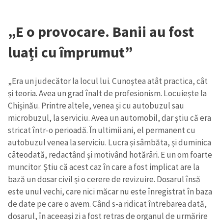
„E o provocare. Banii au fost
luați cu împrumut”
„Era un judecător la locul lui. Cunoștea atât practica, cât
și teoria. Avea un grad înalt de profesionism. Locuiește la
Chișinău. Printre altele, venea și cu autobuzul sau
microbuzul, la serviciu. Avea un automobil, dar știu că era
stricat într-o perioadă. În ultimii ani, el permanent cu
autobuzul venea la serviciu. Lucra și sâmbăta, și duminica
câteodată, redactând și motivând hotărâri. E un om foarte
muncitor. Știu că acest caz în care a fost implicat are la
bază un dosar civil și o cerere de revizuire. Dosarul însă
este unul vechi, care nici măcar nu este înregistrat în baza
de date pe care o avem. Când s-a ridicat întrebarea dată,
dosarul, în aceeași zi a fost retras de organul de urmărire