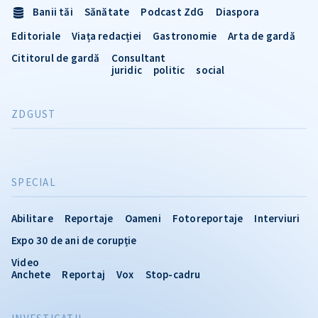
Banii tăi
Sănătate
Podcast ZdG
Diaspora
Editoriale
Viața redacției
Gastronomie
Arta de gardă
Cititorul de gardă
Consultant
juridic
politic
social
ZDGUST
SPECIAL
Abilitare
Reportaje
Oameni
Fotoreportaje
Interviuri
Expo 30 de ani de corupție
Video
Anchete
Reportaj
Vox
Stop-cadru