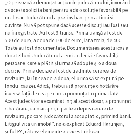
„O persoană a denunțat acțiunile judecătorului, invocând
că acesta solicita bani pentru a da o soluție favorabilă pe
un dosar. Judecătorul a pretins bani prin acțiuni și
cuvinte. Nu vă pot spune dacă aceste discuții au fost sau
nu înregistrate. Au fost 3 tranșe. Prima tranșă a fost de
500 de euro, a doua de 100 de euro, iar a treia, de 400.
Toate au fost documentate. Documentarea acestui caz a
durat 3 luni. Judecătorul a emis o decizie favorabilă
persoanei care a plătit și urma să adopte și o a doua
decizie. Prima decizie a fost de a admite cererea de
revizuire, iar în cea de-a doua, el urma să se expună pe
fondul cauzei. Adică, trebuia să pronunțe o hotărâre
inversă față de cea pe care a pronunțat-o prima dată.
Acest judecător a examinat inițial acest dosar, a pronunțat
o hotărâre, iar mai apoi, o parte a depus cerere de
revizuire, pe care judecătorul a acceptat-o, primind banii.
Litigiul viza un imobil”, ne-a explicat Eduard Harunjen,
șeful PA, câteva elemente ale acestui dosar.