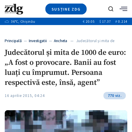
SUSȚINE ZDG
+2
Caută
+1
36
°C
, Chișinău
€
20.05
$
17.37
₽
0.214
Ştiri
+11
+9
Investigatii
Banii tăi
+1
+4
Principală
—
Investigatii
—
Ancheta
— Judecătorul și mita de
Video
1000…
+1
Judecătorul și mita de 1000 de euro:
Special
„A fost o provocare. Banii au fost
Blog
+1
ZdGust
luați cu împrumut. Persoana
respectivă este, însă, agent”
+1
16 aprilie 2015, 04:24
770 viz.