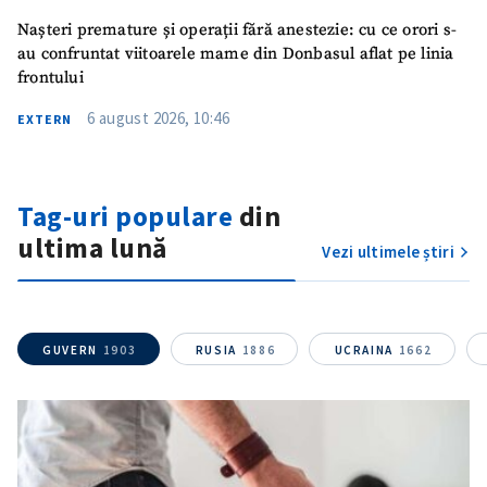
SUSȚINE
Nașteri premature și operații fără anestezie: cu ce orori s-
au confruntat viitoarele mame din Donbasul aflat pe linia
frontului
6 august 2026, 10:46
EXTERN
Tag-uri populare
din
ultima lună
Vezi ultimele știri
GUVERN
1903
RUSIA
1886
UCRAINA
1662