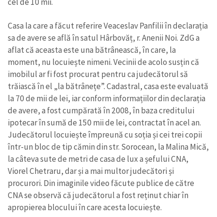
cel de 10 mii.
Casa la care a făcut referire Veaceslav Panfilii în declarația
sa de avere se află în satul Hârbovăț, r. Anenii Noi. ZdG a
aflat că aceasta este una bătrânească, în care, la
moment, nu locuiește nimeni. Vecinii de acolo susțin că
imobilul ar fi fost procurat pentru ca judecătorul să
trăiască în el „la bătrânețe”. Cadastral, casa este evaluată
la 70 de mii de lei, iar conform informațiilor din declarația
de avere, a fost cumpărată în 2008, în baza creditului
ipotecar în sumă de 150 mii de lei, contractat în acel an.
Judecătorul locuiește împreună cu soția și cei trei copii
într-un bloc de tip cămin din str. Sorocean, la Malina Mică,
la câteva sute de metri de casa de lux a șefului CNA,
Viorel Chetraru, dar și a mai multor judecători și
procurori. Din imaginile video făcute publice de către
CNA se observă că judecătorul a fost reținut chiar în
apropierea blocului în care acesta locuiește.