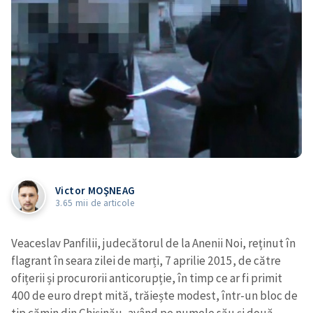
Victor MOŞNEAG
3.65 mii de articole
Veaceslav Panfilii, judecătorul de la Anenii Noi, reținut în
flagrant în seara zilei de marți, 7 aprilie 2015, de către
ofițerii și procurorii anticorupție, în timp ce ar fi primit
400 de euro drept mită, trăiește modest, într-un bloc de
tip cămin din Chișinău, având pe numele său și două