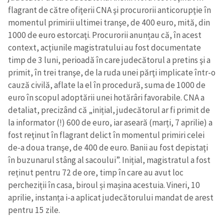
flagrant de către ofiţerii CNA şi procurorii anticorupţie în
momentul primirii ultimei tranşe, de 400 euro, mită, din
1000 de euro estorcaţi. Procurorii anunțau că, în acest
context, acțiunile magistratului au fost documentate
timp de 3 luni, perioadă în care judecătorul a pretins şi a
primit, în trei tranşe, de la ruda unei părţi implicate într-o
cauză civilă, aflate la el în procedură, suma de 1000 de
euro în scopul adoptării unei hotărâri favorabile. CNA a
detaliat, precizând că „inițial, judecătorul ar fi primit de
la informator (!) 600 de euro, iar aseară (marți, 7 aprilie) a
fost reţinut în flagrant delict în momentul primiri celei
de-a doua tranşe, de 400 de euro. Banii au fost depistaţi
în buzunarul stâng al sacoului”. Inițial, magistratul a fost
reținut pentru 72 de ore, timp în care au avut loc
percheziții în casa, biroul și mașina acestuia. Vineri, 10
aprilie, instanța i-a aplicat judecătorului mandat de arest
pentru 15 zile.