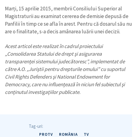
Marți, 15 aprilie 2015, membrii Consiliului Superior al
Magistraturii au examinat cererea de demisie depusă de
Panfilii în timp ce se afla în arest. Pentru că dosarul său nu
are o finalitate, s-a decis amânarea luării unei decizii.
Acest articol este realizat în cadrul proiectului
„Consolidarea Statului de drept şi asigurarea
transparenţei sistemului judecătoresc”, implementat de
către A.O. „Juriştii pentru drepturile omului” cu suportul
Civil Rights Defenders şi National Endowment for
Democracy, care nu influenţează în niciun fel subiectul şi
conţinutul investigaţiilor publicate.
Tag-uri:
ȘTIREA MEA
PROTV
ROMÂNIA
TV