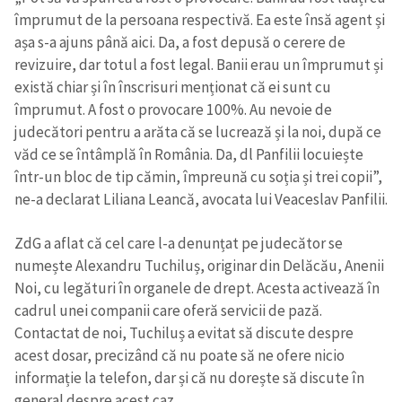
împrumut de la persoana respectivă. Ea este însă agent și
așa s-a ajuns până aici. Da, a fost depusă o cerere de
revizuire, dar totul a fost legal. Banii erau un împrumut și
există chiar și în înscrisuri menționat că ei sunt cu
împrumut. A fost o provocare 100%. Au nevoie de
judecători pentru a arăta că se lucrează și la noi, după ce
văd ce se întâmplă în România. Da, dl Panfilii locuiește
într-un bloc de tip cămin, împreună cu soția și trei copii”,
ne-a declarat Liliana Leancă, avocata lui Veaceslav Panfilii.
ZdG a aflat că cel care l-a denunțat pe judecător se
numește Alexandru Tuchiluș, originar din Delăcău, Anenii
Noi, cu legături în organele de drept. Acesta activează în
cadrul unei companii care oferă servicii de pază.
Contactat de noi, Tuchiluș a evitat să discute despre
acest dosar, precizând că nu poate să ne ofere nicio
informație la telefon, dar și că nu dorește să discute în
general despre acest caz.