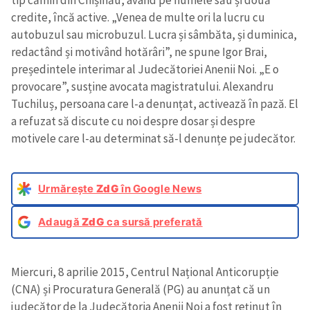
credite, încă active. „Venea de multe ori la lucru cu
autobuzul sau microbuzul. Lucra și sâmbăta, și duminica,
redactând și motivând hotărâri”, ne spune Igor Brai,
președintele interimar al Judecătoriei Anenii Noi. „E o
provocare”, susține avocata magistratului. Alexandru
Tuchiluș, persoana care l-a denunțat, activează în pază. El
a refuzat să discute cu noi despre dosar și despre
motivele care l-au determinat să-l denunțe pe judecător.
Urmărește
ZdG
în Google News
Adaugă
ZdG
ca sursă preferată
Miercuri, 8 aprilie 2015, Centrul Național Anticorupție
(CNA) și Procuratura Generală (PG) au anunțat că un
judecător de la Judecătoria Anenii Noi a fost reţinut în